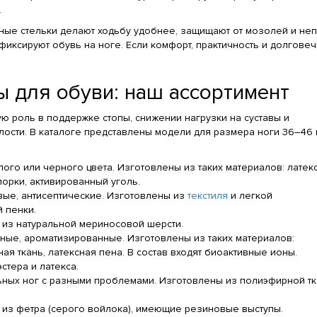
.
ые стельки делают ходьбу удобнее, защищают от мозолей и непр
фиксируют обувь на ноге. Если комфорт, практичность и долговечн
ы для обуви: наш ассортимент
ю роль в поддержке стопы, снижении нагрузки на суставы и
лости. В каталоге представлены модели для размера ноги 36–46 
ого или черного цвета. Изготовлены из таких материалов: латек
порки, активированный уголь.
ые, антисептические. Изготовлены из
текстиля
и легкой
 пенки.
 из натуральной мериносовой шерсти.
ные, ароматизированные. Изготовлены из таких материалов:
ая ткань, латексная пена. В состав входят биоактивные ионы.
стера и латекса.
ьных ног с разными проблемами. Изготовлены из полиэфирной тк
.
из фетра (серого войлока), имеющие резиновые выступы.