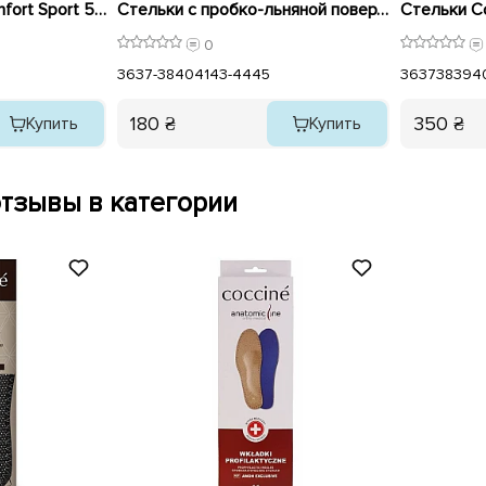
Стельки Memory Comfort Sport 579740 Coccine
Стельки с пробко-льняной поверхностью 579741 Coccine
0
36
37-38
40
41
43-44
45
36
37
38
39
4
180 ₴
350 ₴
Купить
Купить
тзывы в категории