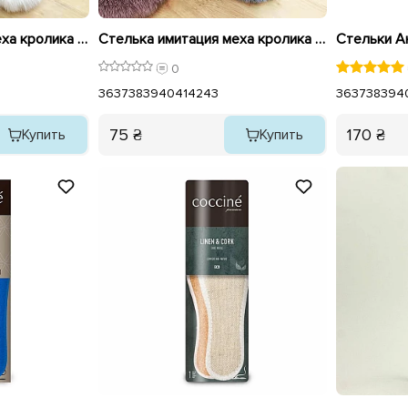
Стелька имитация меха кролика 591285 Белый
Стелька имитация меха кролика 591264 Серый
0
36
37
38
39
40
41
42
43
36
37
38
39
4
75 ₴
170 ₴
Купить
Купить