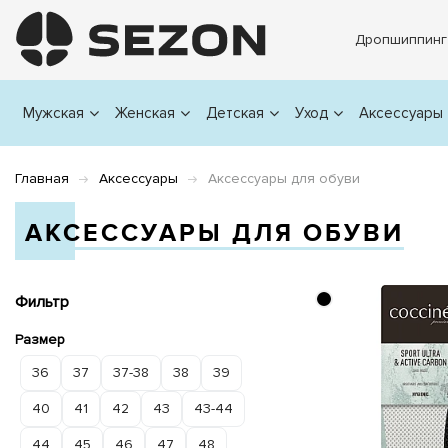
Дропшиппинг
Мужская
Женская
Детская
Уход
Аксессуары
Главная
Аксессуары
Аксессуары для обуви
АКСЕССУАРЫ ДЛЯ ОБУВИ
Фильтр
Размер
36
37
37-38
38
39
40
41
42
43
43-44
44
45
46
47
48