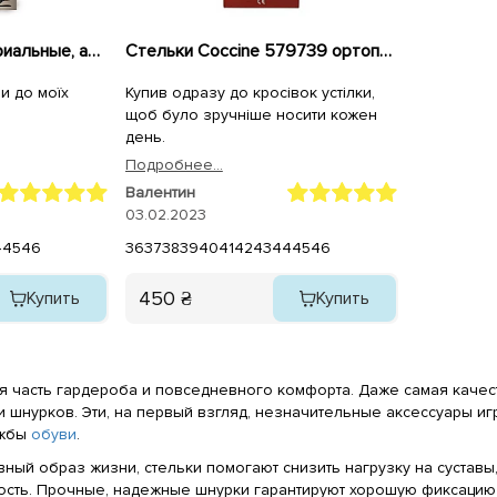
Стельки Антибактериальные, ароматизированные 579742 Coccine
Стельки Coccine 579739 ортопедические кожаные
и до моїх
Купив одразу до кросівок устілки,
щоб було зручніше носити кожен
день.
Подробнее...
Валентин
03.02.2023
4
45
46
36
37
38
39
40
41
42
43
44
45
46
450 ₴
Купить
Купить
 часть гардероба и повседневного комфорта. Даже самая качес
 шнурков. Эти, на первый взгляд, незначительные аксессуары иг
ужбы
обуви
.
вный образ жизни, стельки помогают снизить нагрузку на сустав
ость. Прочные, надежные шнурки гарантируют хорошую фиксацию 