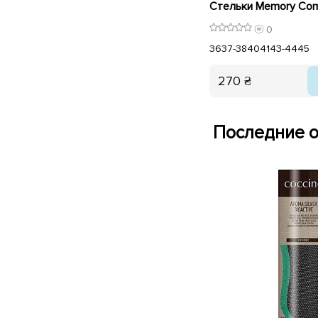
0
36
37-38
40
41
43-44
45
270 ₴
Последние о