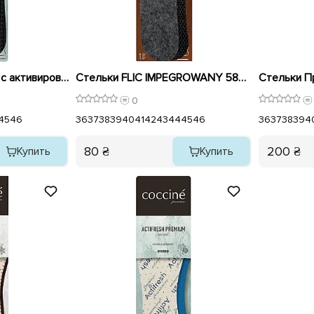
Стельки Спортивная с активированным углем Белая 579646 Coccine
Стельки FLIC IMPEGROWANY 587852 Coccine
0
45
46
36
37
38
39
40
41
42
43
44
45
46
36
37
38
39
4
80 ₴
200 ₴
Купить
Купить