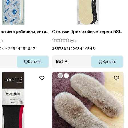
Стельки Противогрибковая, антисептическая 579743 Coccine
Стельки Трехслойные термо 581293 Coccine
0
0
0
41
42
43
44
45
46
47
36
37
38
41
42
43
44
45
46
160 ₴
Купить
Купить