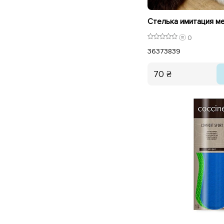
0
36
37
38
39
70 ₴