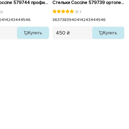
Стельки Coccine 579744 профилактические
Стельки Coccine 579739 ортопедические кожаные
0
1
0
41
42
43
44
45
46
36
37
38
39
40
41
42
43
44
45
46
450 ₴
Купить
Купить