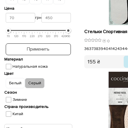
Цена
грн
70
120
170
220
270
320
370
420
450
0
Применить
36
37
38
39
40
41
42
43
44
Материал
155 ₴
Натуральная кожа
Цвет
Белый
Серый
Сезон
Зимние
Страна производитель
Китай