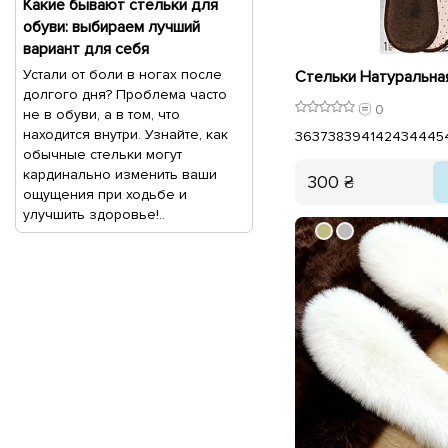
Какие бывают стельки для
обуви: выбираем лучший
вариант для себя
Устали от боли в ногах после
долгого дня? Проблема часто
0
не в обуви, а в том, что
находится внутри. Узнайте, как
36
37
38
39
41
42
43
44
45
обычные стельки могут
кардинально изменить ваши
300 ₴
ощущения при ходьбе и
улучшить здоровье!..