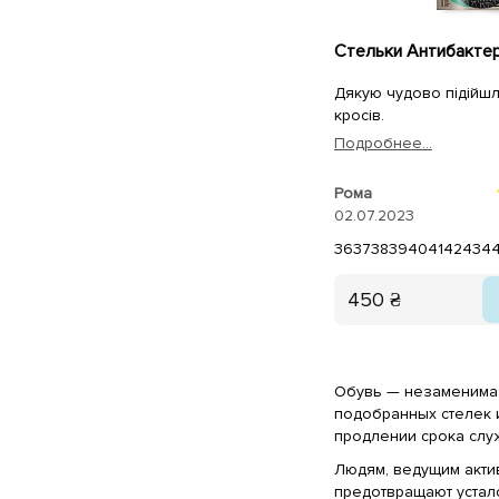
Дякую чудово підійшл
кросів.
Подробнее...
Рома
02.07.2023
36
37
38
39
40
41
42
43
4
450 ₴
Обувь — незаменимая
подобранных стелек и
продлении срока сл
Людям, ведущим акти
предотвращают устал