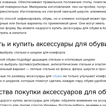
 кожаные. Обеспечивают правильное положение стопы, помогают
ой поверхностью. Материалы изготовления: лен на пробке, получ
рмостельки. Изготовлены из стеганой овечьей шерсти, алюминие
то способ зафиксировать обувь, но и элемент, который может пр
ные или белые варианты по приемлемой цене. Они могут иметь дл
ою форму. Вы можете недорого купить аксессуары для обуви в Ки
реть в каталоге.
ь и купить аксессуары для обув
к выбрать стельки и шнурки для комфорта:
ой обуви подойдут дышащие стельки и хлопковые шнурки.
но выбрать противогрибковые, антисептические стельки и эласт
альный вариант — теплые стельки из флиса, фетра, шерсти и про
ные по размеру аксессуары для
обуви
не только улучшают комфор
к и шнурков, которые помогут сделать каждую пару обуви удобне
тва покупки аксессуаров для об
едорого купить аксессуары для обуви, обратите внимание на ассо
 Одессу или другие города Украины. Воспользуйтесь акциями и уч