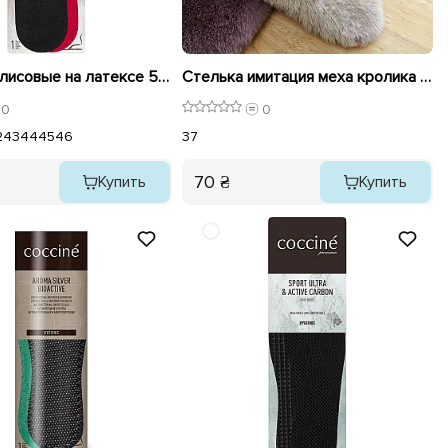
Стельки Флисовые на латексе 581292 Coccine
Стелька имитация меха кролика 591286 Бежевые
0
0
2
43
44
45
46
37
70 ₴
Купить
Купить