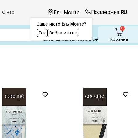
Поддержка
Ель Монте
RU
О нас
Ваше місто
Ель Монте?
1
1
0
Так
Вибрати інше
Входящие
Вход
Избранное
Корзина