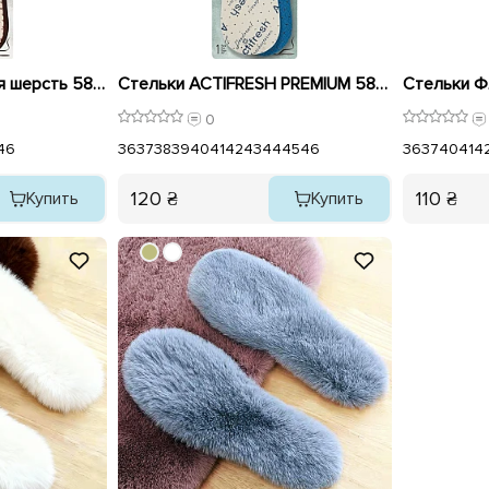
Стельки Натуральная шерсть 581291 Coccine
Стельки ACTIFRESH PREMIUM 589359 Coccine
0
46
36
37
38
39
40
41
42
43
44
45
46
36
37
40
41
4
120 ₴
110 ₴
Купить
Купить