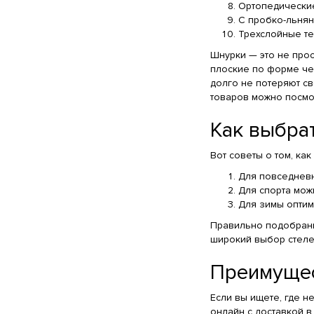
Ортопедические
С пробко-льнян
Трехслойные те
Шнурки — это не прос
плоские по форме чер
долго не потеряют св
товаров можно посмот
Как выбрат
Вот советы о том, ка
Для повседневн
Для спорта мож
Для зимы оптим
Правильно подобран
широкий выбор стеле
Преимущес
Если вы ищете, где н
онлайн с доставкой в