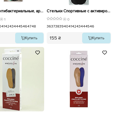
Стельки Антибактериальные, ароматизированные 579742 Coccine
Стельки Спортивные с активированным углем 579647 Coccine
1
0
0
41
42
43
44
45
46
47
48
36
37
38
39
40
41
42
43
44
45
46
155 ₴
Купить
Купить