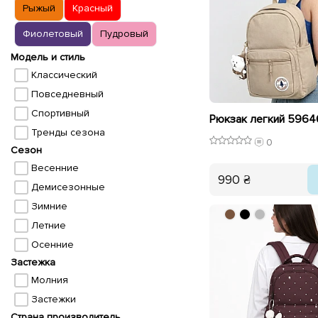
Рыжый
Красный
Фиолетовый
Пудровый
Модель и стиль
Классический
Повседневный
Спортивный
Рюкзак легкий 596
Тренды сезона
0
Сезон
Весенние
990 ₴
Демисезонные
Зимние
Летние
Осенние
Застежка
Молния
Застежки
Страна производитель