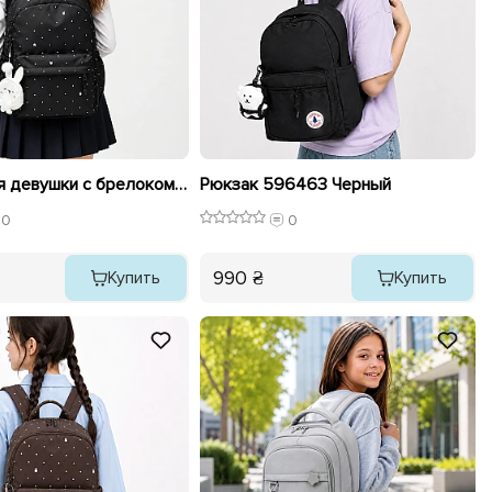
Рюкзак для девушки с брелоком 596512 Черная
Рюкзак 596463 Черный
0
0
990 ₴
Купить
Купить