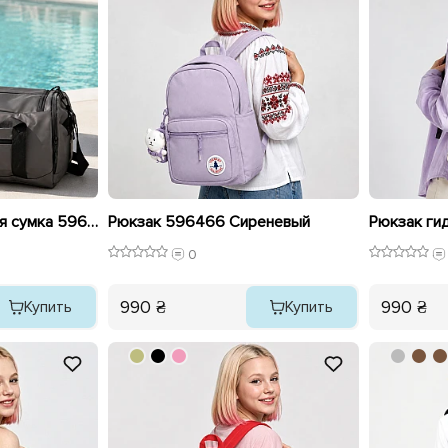
Спортивная дорожная сумка 596661 Серая
Рюкзак 596466 Сиреневый
0
990 ₴
990 ₴
Купить
Купить