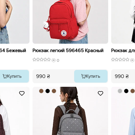
464 Бежевый
Рюкзак легкий 596465 Красный
0
990 ₴
990 ₴
Купить
Купить