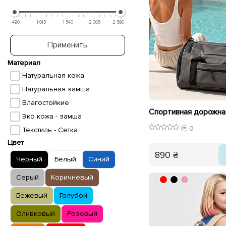
490
1 015
1 540
2 065
2 590
Применить
Материал
Натуральная кожа
Натуральная замша
Влагостойкие
Эко кожа - замша
0
Текстиль - Сетка
Цвет
890 ₴
Черный
Белый
Синий
Серый
Коричневый
Бежевый
Голубой
Оливковый
Розовый