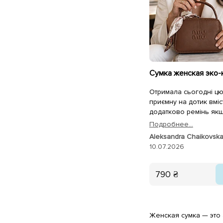
Отримала сьогодні цю
приємну на дотик вміс
додатково ремінь якщ
плече повішати, вигл
Подробнее...
елегантно 😎🥰😉💜😉
Aleksandra Chaikovsk
10.07.2026
790 ₴
Женская сумка — это 