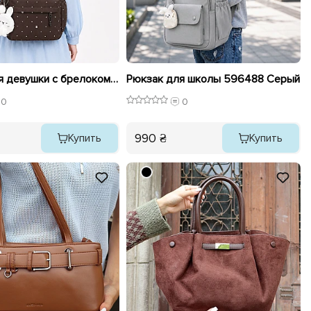
Рюкзак для девушки с брелоком 596510 Коричневый
Рюкзак для школы 596488 Серый
0
0
990 ₴
Купить
Купить