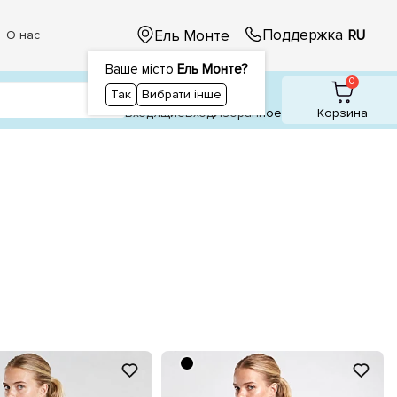
Поддержка
Ель Монте
RU
О нас
Ваше місто
Ель Монте?
1
1
0
Так
Вибрати інше
Входящие
Вход
Избранное
Корзина