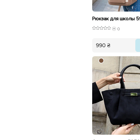
0
990 ₴