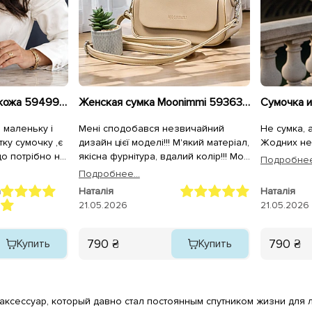
Сумка женская эко-кожа 594995 Коричневая.
Женская сумка Moonimmi 593633 Бежевый
 маленьку і
Мені сподобався незвичайний
Не сумка, а 
тку сумочку ,є
дизайн цієї моделі!!! М'який матеріал,
Жодних нед
о потрібно на
якісна фурнітура, вдалий колір!!! Моя
Подробнее.
ядає дуже
маленька крихітка!!!
Подробнее...
a
Наталія
Наталія
21.05.2026
21.05.2026
790 ₴
790 ₴
Купить
Купить
аксессуар, который давно стал постоянным спутником жизни для