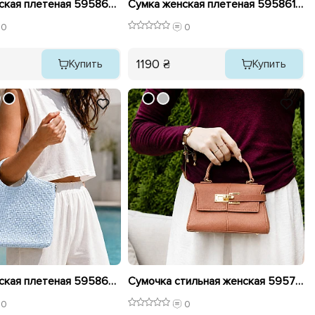
Сумка женская плетеная 595860 Черная
Сумка женская плетеная 595861 Серебро
0
0
1190 ₴
Купить
Купить
Сумка женская плетеная 595865 Голубая
Сумочка стильная женская 595780 Рыжая
0
0