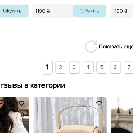
1190 ₴
1190 ₴
Купить
Купить
Показать ещ
1
2
3
4
5
6
7
тзывы в категории