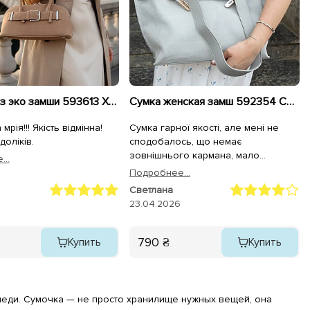
Сумочка из эко замши 593613 Хаки
Сумка женская замш 592354 Серая
мрія!!! Якість відмінна!
Сумка гарної якості, але мені не
оліків.
сподобалось, що немає
зовнішнього кармана, мало
..
відділень та незручний замок. Коли
Подробнее...
треба швидко відкрити сумку, то
Светлана
потрібно заморочитсь.
23.04.2026
790 ₴
Купить
Купить
 леди. Сумочка — не просто хранилище нужных вещей, она