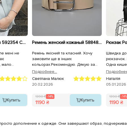
Сумка женская замш 592354 Серая
Ремень женский кожаный 588480 Бежевый
Рюкзак Po
але мені не
Ремінь якісний та класний. Хочу
Швидка до
ає
замовити ще в інших
рюкзачок. 
, мало
кольорах.Рекомендую. Дякую за
Одна кишен
ий замок. Коли
чудовий товар.
потаємна в
Подробнее...
Подробнее.
 сумку, то
що немає п
Светлана Малюк
Наталія
.
на якість.
20.02.2026
05.01.2026
зроблений
1390 ₴
-14%
1390 ₴
-14
Купить
Купить
1190 ₴
1190 ₴
 просто дополнение к одежде. Они завершают образ, подчеркива