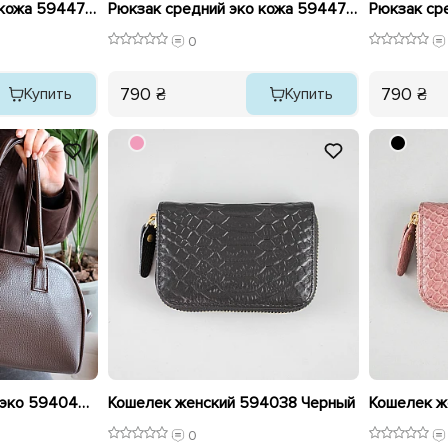
Рюкзак средний эко кожа 594473 Молочный
Рюкзак средний эко кожа 594475 Бежевый
0
790 ₴
790 ₴
Купить
Купить
Сумка женская кожа эко 594045 Коричневая
Кошелек женский 594038 Черный
0