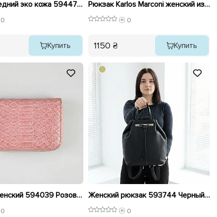
Рюкзак средний эко кожа 594474 Белый
Рюкзак Karlos Marconi женский из экокожи средний 590050 Черный
0
0
1150 ₴
Купить
Купить
Кошелек женский 594039 Розовый
Женский рюкзак 593744 Черный распродажа
0
0