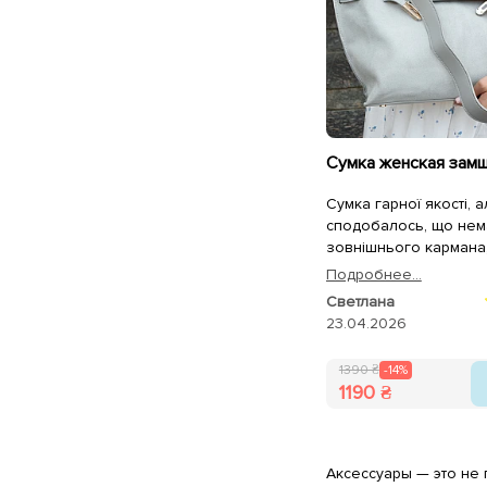
Сумка гарної якості, 
сподобалось, що нем
зовнішнього кармана
відділень та незручн
Подробнее...
треба швидко відкрити
Светлана
потрібно заморочитсь
23.04.2026
1390 ₴
-14%
1190 ₴
Аксессуары — это не