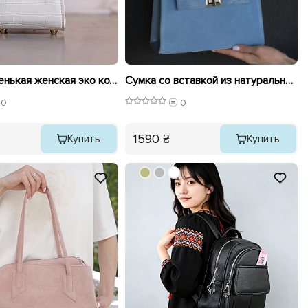
Сумка маленькая женская эко кожа рептильная 595797 Белая
Сумка со вставкой из натуральной замши 594946 Голубой
0
0
1590 ₴
Купить
Купить