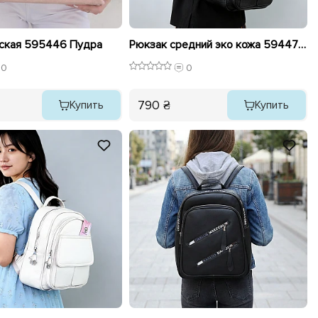
ская 595446 Пудра
Рюкзак средний эко кожа 594472 Черный
0
0
790 ₴
Купить
Купить