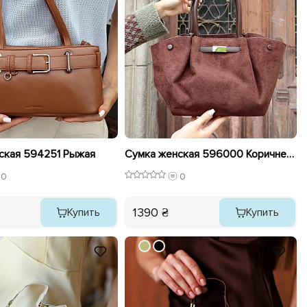
ская 594251 Рыжая
Сумка женская 596000 Коричневая
0
0
1390 ₴
Купить
Купить