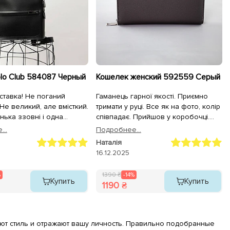
lo Club 584087 Черный
Кошелек женский 592559 Серый
ставка! Не поганий
Гаманець гарної якості. Приємно
Не великий, але вмісткий.
тримати у руці. Все як на фото, колір
ька ззовні і одна
співпадає. Прийшов у коробочці.
 загально відділенні. Те,
Дуже швидка відправка.
..
Подробнее...
ідкладки ніяк не впливає
Наталія
 Достатньо охайно
16.12.2025
.
%
1390 ₴
-14%
Купить
Купить
1190 ₴
ют стиль и отражают вашу личность. Правильно подобранные