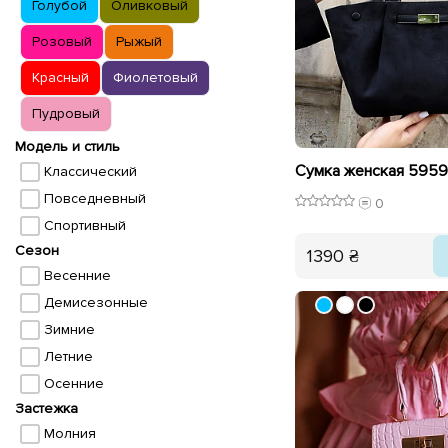
Голубой
Оливковый
Розовый
Рыжый
Красный
Фиолетовый
Пудровый
Модель и стиль
Сумка женская 5959
Классический
Повседневный
0
Спортивный
Сезон
1390 ₴
Весенние
Демисезонные
Зимние
Летние
Осенние
Застежка
Молния