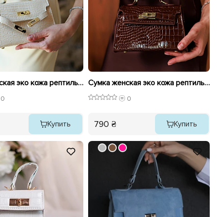
Сумка женская эко кожа рептильная 595783 Бежевая
Сумка женская эко кожа рептильная 595784 Коричневая
0
0
790 ₴
Купить
Купить