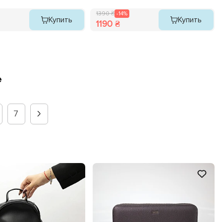
1390 ₴
-14%
Купить
Купить
1190 ₴
е
7