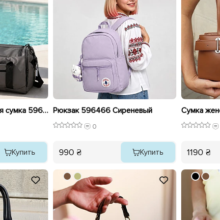
Спортивная дорожная сумка 596661 Серая
Рюкзак 596466 Сиреневый
Сумка жен
0
990 ₴
1190 ₴
Купить
Купить