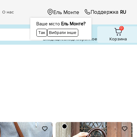
Поддержка
Ель Монте
RU
О нас
Ваше місто
Ель Монте?
1
1
0
Так
Вибрати інше
Входящие
Вход
Избранное
Корзина