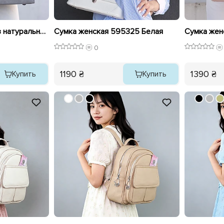
Сумка со вставкой из натуральной замши 595447 Серая
Сумка женская 595325 Белая
Сумка жен
0
1190 ₴
1390 ₴
Купить
Купить