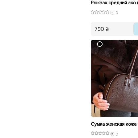
0
790 ₴
0