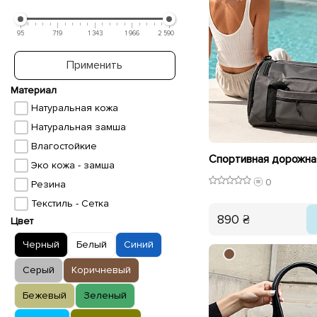
95
719
1 343
1 966
2 590
Применить
Материал
Натуральная кожа
Натуральная замша
Влагостойкие
Эко кожа - замша
0
Резина
Текстиль - Сетка
890 ₴
Цвет
Черный
Белый
Синий
Серый
Коричневый
Бежевый
Зеленый