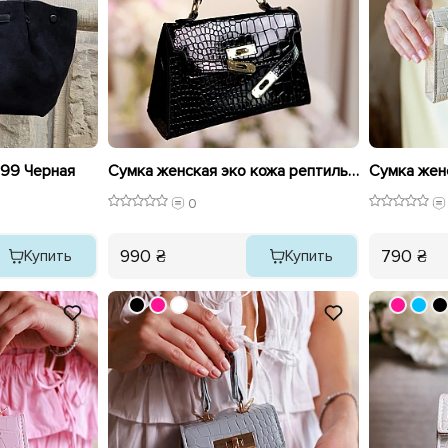
99 Черная
Сумка женская эко кожа рептильная 595782 Черная
0
990 ₴
790 ₴
Купить
Купить