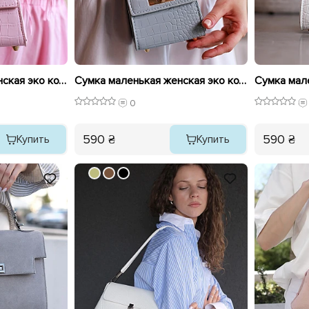
Сумка маленькая женская эко кожа рептильная 595798 Розовая
Сумка маленькая женская эко кожа рептильная 595799 Голубая
0
590 ₴
590 ₴
Купить
Купить