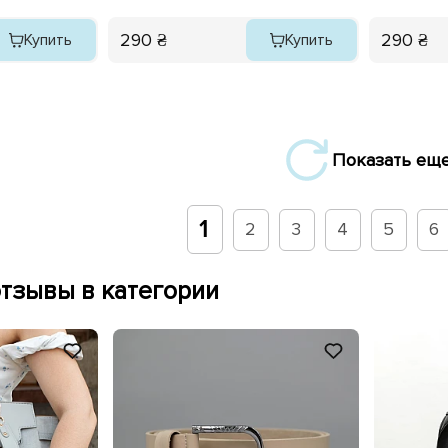
290 ₴
290 ₴
Купить
Купить
Показать ещ
1
2
3
4
5
6
тзывы в категории