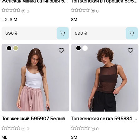
Женская майка сатиновая 595905 Хаки
Топ женский в горошек 595906 Черный
0
0
L-XL
S-M
S
M
690 ₴
690 ₴
Топ женский 595907 Белый
Топ женская сетка 595834 Шоколадный
0
0
M
L
S
M