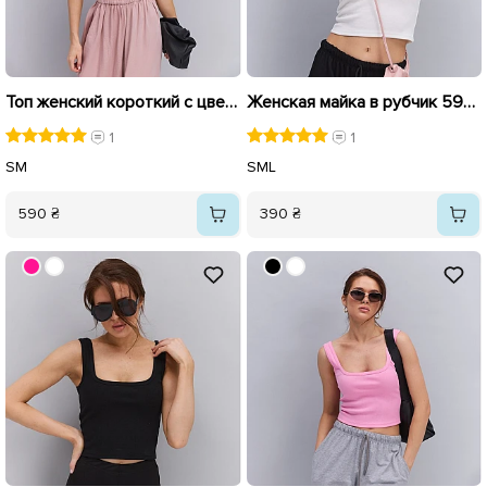
Топ женский короткий с цветами 595751 Молочный
Женская майка в рубчик 595745 Молочная
1
1
S
M
S
M
L
590 ₴
390 ₴