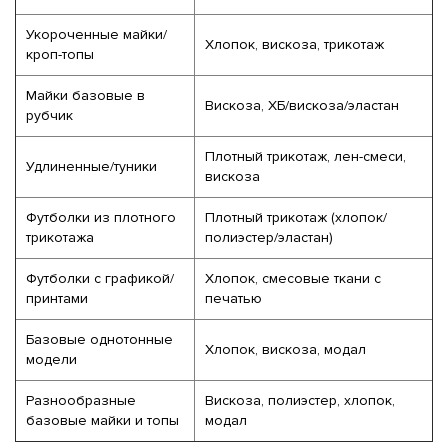
Укороченные майки/
Хлопок, вискоза, трикотаж
кроп-топы
Майки базовые в
Вискоза, ХБ/вискоза/эластан
рубчик
Плотный трикотаж, лен-смеси,
Удлиненные/туники
вискоза
Футболки из плотного
Плотный трикотаж (хлопок/
трикотажа
полиэстер/эластан)
Футболки с графикой/
Хлопок, смесовые ткани с
принтами
печатью
Базовые однотонные
Хлопок, вискоза, модал
модели
Разнообразные
Вискоза, полиэстер, хлопок,
базовые майки и топы
модал