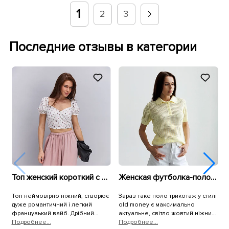
1
2
3
Последние отзывы в категории
Топ женский короткий с цветами 595751 Молочный
Женская футболка-поло 595581 Желтая
Топ неймовірно ніжний, створює
Зараз таке поло трикотаж у стилі
М
дуже романтичний і легкий
old money є максимально
к
французький вайб. Дрібний
актуальне, світло жовтий ніжний
т
принт на білому тлі виглядає мега
Подробнее...
колір дуже гарно поєдунється з
Подробнее...
в
П