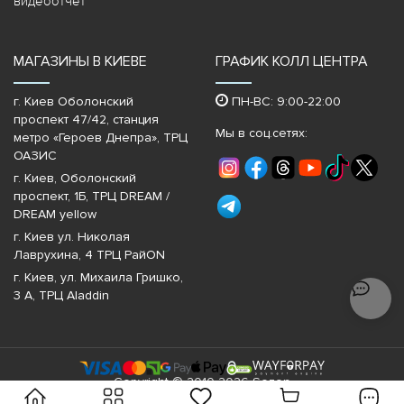
видеоотчет
МАГАЗИНЫ В КИЕВЕ
ГРАФИК КОЛЛ ЦЕНТРА
г. Киев Оболонский
ПН-ВС: 9:00-22:00
проспект 47/42, станция
Мы в соц.сетях:
метро «Героев Днепра»‎, ТРЦ
ОАЗИС
г. Киев, Оболонский
проспект, 1Б, ТРЦ DREAM /
DREAM yellow
г. Киев ул. Николая
Лаврухина, 4 ТРЦ РайON
г. Киев, ул. Михаила Гришко,
3 А, ТРЦ Aladdin
Copyright © 2010-2026 Sezon