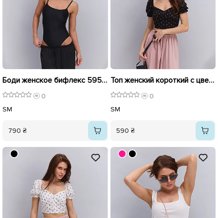
Боди женское бифлекс 595835 Черное
Топ женский короткий с цветами 595752 Черный
0
0
S
M
S
M
790 ₴
590 ₴