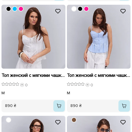
Топ женский с мягкими чашками 595739 Молочный
Топ женский с мягкими чашками 595741 Голубой
0
0
M
M
890 ₴
890 ₴