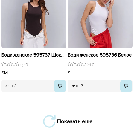
Боди женское 595737 Шоколадное
Боди женское 595736 Белое
0
0
S
M
L
S
L
490 ₴
490 ₴
Показать еще