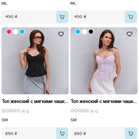
M
L
M
L
490 ₴
490 ₴
Топ женский с мягкими чашками 595742 Черный
Топ женский с мягкими чашками 595740 Розовый
0
0
S
M
S
M
890 ₴
890 ₴