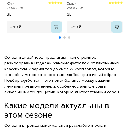
свіжо та по-літньому.
базовими речами в моєму
Юлія
Орися
О
гардеробі, дякую магазину за
25.06.2026
25.06.2026
2
швидку відправку замовлення🚀
S
L
S
L
490 ₴
490 ₴
Сегодня дизайнеры предлагают нам огромное
разнообразие моделей женских футболок: от лаконичных
классических вариантов до смелых кроп-топов, которые
способны мгновенно освежить любой привычный образ.
Подбор футболки — это поиск баланса между вашими
личными предпочтениями, особенностями фигуры и
актуальными тенденциями, которые диктует текущий сезон.
Какие модели актуальны в
этом сезоне
Сегодня в тренде максимальная расслабленность и