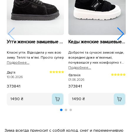
Угги женские замшевые низкие мех 593397 Черные
Кеды женские замшевые мех 592877 Черные
Класні угги. Відходила у них всю
Добротні та сучасні зимові кеди,
Л
зиму. Теплі та м'які. Просто супер
всередині дуже м'якенькі,
м
Подробнее...
почуваєшся у них комфортно та
затишно!🤩 Велике дякую за
Подробнее...
Н
якісне і зручне взуття та за
Дар'я
1
Євгенія
10.06.2026
доброзичливість і
01.06.2026
професіоналізм продавців!!🤗
37
38
41
37
38
41
РЕКОМЕНДУЮ!!!
1490 ₴
1490 ₴
Зима всегда приносит с собой холод, снег и переменчивую