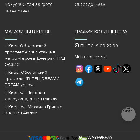
Бонус 100 грн за фото-
Outlet до -60%
видеоотчет
МАГАЗИНЫ В КИЕВЕ
ГРАФИК КОЛЛ ЦЕНТРА
г. Киев Оболонский
ПН-ВС: 9:00-22:00
проспект 47/42, станция
Мы в соц.сетях:
метро «Героев Днепра»‎, ТРЦ
ОАЗИС
г. Киев, Оболонский
проспект, 1Б, ТРЦ DREAM /
DREAM yellow
г. Киев ул. Николая
Лаврухина, 4 ТРЦ РайON
г. Киев, ул. Михаила Гришко,
Почати
діалог
3 А, ТРЦ Aladdin