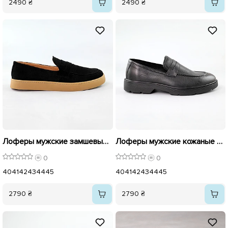
2490 ₴
2490 ₴
Лоферы мужские замшевые 591475 Черные
Лоферы мужские кожаные 591380 Черные
0
0
40
41
42
43
44
45
40
41
42
43
44
45
2790 ₴
2790 ₴