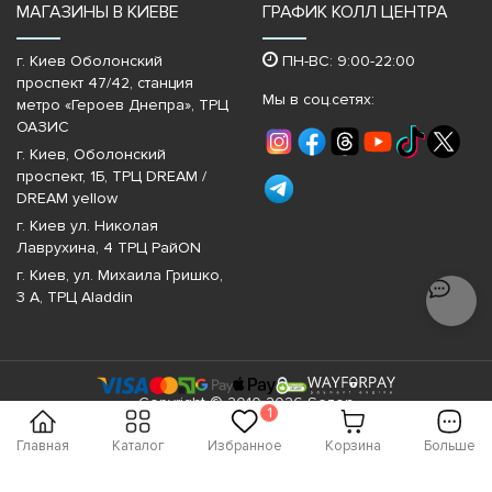
МАГАЗИНЫ В КИЕВЕ
ГРАФИК КОЛЛ ЦЕНТРА
г. Киев Оболонский
ПН-ВС: 9:00-22:00
проспект 47/42, станция
Мы в соц.сетях:
метро «Героев Днепра»‎, ТРЦ
ОАЗИС
г. Киев, Оболонский
проспект, 1Б, ТРЦ DREAM /
DREAM yellow
г. Киев ул. Николая
Лаврухина, 4 ТРЦ РайON
г. Киев, ул. Михаила Гришко,
3 А, ТРЦ Aladdin
Copyright © 2010-2026 Sezon
1
Главная
Каталог
Избранное
Корзина
Больше