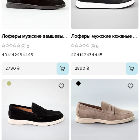
Лоферы мужские замшевые 594729 Черные
Лоферы мужские кожаные 594532 Черные
0
0
40
41
42
43
44
45
40
41
42
43
44
45
2790 ₴
2890 ₴