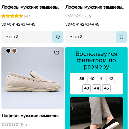
Лоферы мужские замшевые 595597 Черные
Лоферы мужские замшевые 596110 Коричневые
1
0
39
40
41
42
43
44
45
39
40
41
42
43
44
45
2990 ₴
2990 ₴
Воспользуйся
фильтром по
размеру
39
40
41
42
43
44
45
Лоферы мужские замшевые 596111 Бежевые
0