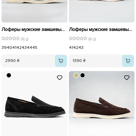
Лоферы мужские замшевые 596109 Черные
Лоферы мужские замшевые 596174 коричневые
0
0
39
40
41
42
43
44
45
41
42
43
2990 ₴
1390 ₴