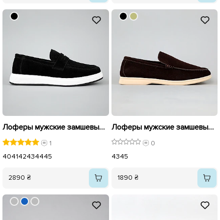
Лоферы мужские замшевые 594533 Черные
Лоферы мужские замшевые 594777 Коричневые
1
0
40
41
42
43
44
45
43
45
2890 ₴
1890 ₴