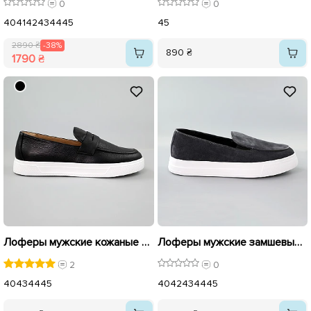
0
0
40
41
42
43
44
45
45
2890 ₴
-38%
890 ₴
1790 ₴
Лоферы мужские кожаные 586630 Черные
Лоферы мужские замшевые 591534 Серые
2
0
40
43
44
45
40
42
43
44
45