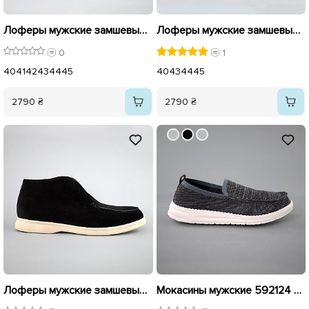
Лоферы мужские замшевые 592353 Черные
Лоферы мужские замшевые 591533 Бежевые
0
1
40
41
42
43
44
45
40
43
44
45
2790 ₴
2790 ₴
Лоферы мужские замшевые на байке 593008 Черные распродажа
Мокасины мужские 592124 Серые