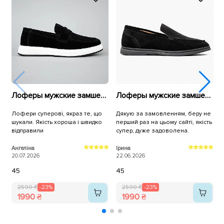
Лоферы мужские замшевые 594533 Черные
Лоферы мужские замшевые 595597 Черные
Лофери суперові, якраз те, що
Дякую за замовленням, беру не
С
шукали. Якість хороша і швидко
перший раз на цьому сайті, якість
в
відправили
супер, дуже задоволена.
р
Ангеліна
Ірина
Н
20.07.2026
22.06.2026
0
45
45
2590 ₴
-23%
2590 ₴
-23%
1990 ₴
1990 ₴