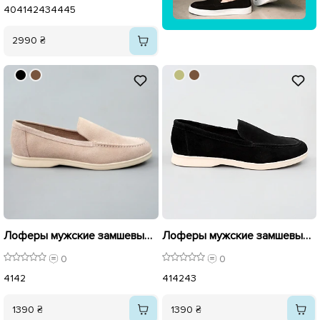
40
41
42
43
44
45
2990 ₴
Лоферы мужские замшевые 596175 Бежевые
Лоферы мужские замшевые 596173 Черные
0
0
41
42
41
42
43
1390 ₴
1390 ₴