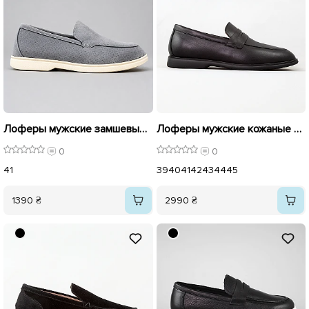
Лоферы мужские замшевые перфорация 595657 Серые
Лоферы мужские кожаные 595598 Черные
0
0
41
39
40
41
42
43
44
45
1390 ₴
2990 ₴