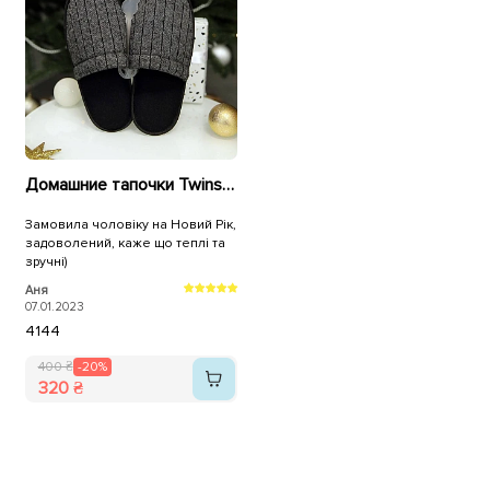
Домашние тапочки Twins Slippers 584781 Серые
Замовила чоловіку на Новий Рік,
задоволений, каже що теплі та
зручні)
Аня
07.01.2023
41
44
400 ₴
-20%
320 ₴