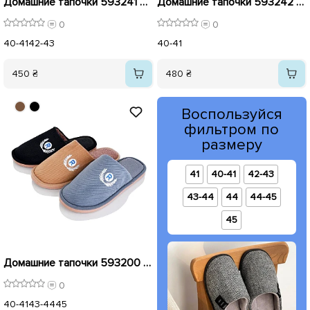
Домашние тапочки 593241 Черные
Домашние тапочки 593242 Синие
0
0
40-41
42-43
40-41
450 ₴
480 ₴
Воспользуйся
фильтром по
размеру
41
40-41
42-43
43-44
44
44-45
45
Домашние тапочки 593200 серый
0
40-41
43-44
45