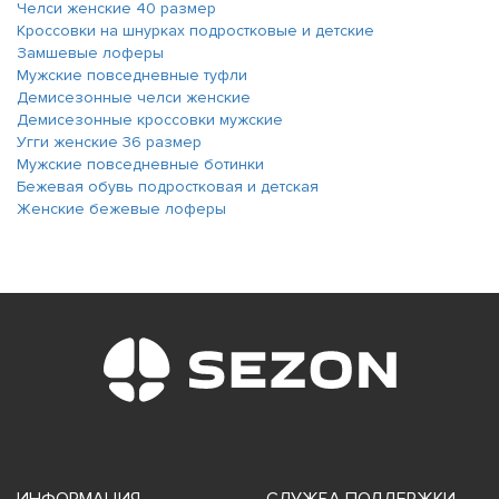
Челси женские 40 размер
Кроссовки на шнурках подростковые и детские
Замшевые лоферы
Мужские повседневные туфли
Демисезонные челси женские
Демисезонные кроссовки мужские
Угги женские 36 размер
Мужские повседневные ботинки
Бежевая обувь подростковая и детская
Женские бежевые лоферы