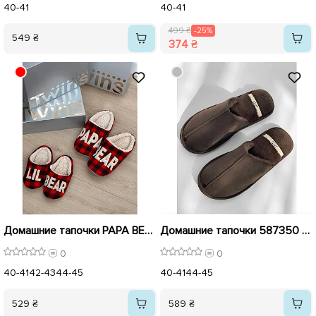
40-41
40-41
499 ₴
-25%
549 ₴
374 ₴
Домашние тапочки PAPA BEAR 590864 Красные
Домашние тапочки 587350 Коричневые
0
0
40-41
42-43
44-45
40-41
44-45
529 ₴
589 ₴