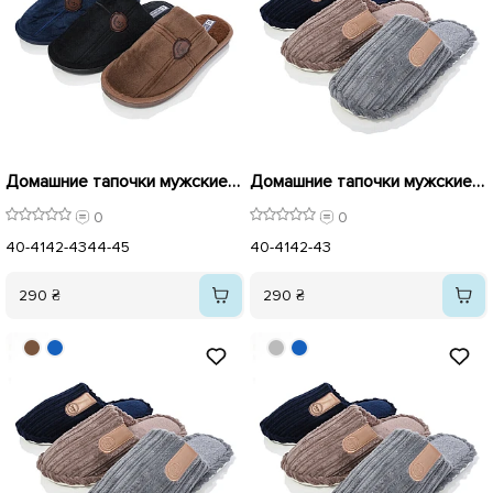
Домашние тапочки мужские 591146 Черные
Домашние тапочки мужские 591143 Темно-синие
0
0
40-41
42-43
44-45
40-41
42-43
290 ₴
290 ₴