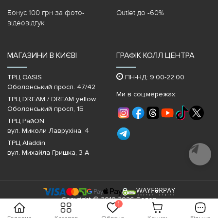
Бонус 100 грн за фото-
Outlet до -60%
відеовідгук
МАГАЗИНИ В КИЄВІ
ГРАФІК КОЛЛ ЦЕНТРА
ТРЦ OASIS
ПН-НД: 9:00-22:00
Оболонський просп. 47/42
Ми в соц.мережах:
ТРЦ DREAM / DREAM yellow
Оболонський просп, 1Б
ТРЦ РайON
вул. Миколи Лаврухіна, 4
ТРЦ Aladdin
Почати
діалог
вул. Михайла Гришка, 3 А
Copyright © 2010-2026 Sezon
1