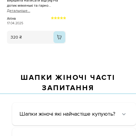
вирішила написати відгук)) На
дотик мякенькі та гарно
виглядають і не притискають
Детальнiше...
сильно ❤️
Аліна
17.04.2025
320 ₴
ШАПКИ ЖІНОЧІ ЧАСТІ
ЗАПИТАННЯ
Шапки жіночі які найчастіше купують?