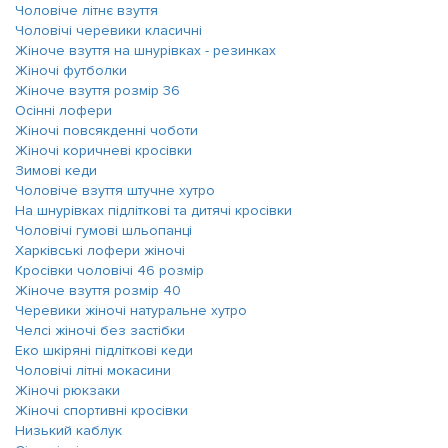
Чоловіче літнє взуття
Чоловічі черевики класичні
Жіноче взуття на шнурівках - резинках
Жіночі футболки
Жіноче взуття розмір 36
Осінні лофери
Жіночі повсякденні чоботи
Жіночі коричневі кросівки
Зимові кеди
Чоловіче взуття штучне хутро
На шнурівках підліткові та дитячі кросівки
Чоловічі гумові шльопанці
Харківські лофери жіночі
Кросівки чоловічі 46 розмір
Жіноче взуття розмір 40
Черевики жіночі натуральне хутро
Челсі жіночі без застібки
Еко шкіряні підліткові кеди
Чоловічі літні мокасини
Жіночі рюкзаки
Жіночі спортивні кросівки
Низький каблук