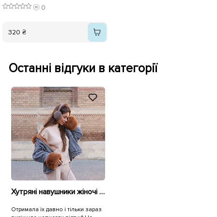
0
320 ₴
Останні відгуки в категорії
Хутряні навушники жіночі 590769 Коричневі
Отримала їх давно і тільки зараз