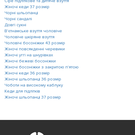
Сіре підліткове та дитяче взуття
Жіночі кеди 37 розмір
Чорні шльопанці
Чорні сандалі
Довгі сукні
В'єтнамське взуття чоловіче
Чоловіче шкіряне взуття
Чоловічі босоніжки 43 розмір
Жіночі повсякденні черевики
Жіночі уггі на шнурівках
Жіночі бежеві босоніжки
Жіночі босоніжки з закритою п'ятою
Жіночі кеди 36 розмір
Жіночі шльопанці 36 розмір
Чоботи на високому каблуку
Кеди для підлітків
Жіночі шльопанці 37 розмір