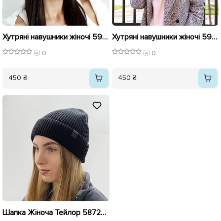
Хутряні навушники жіночі 593324 Сірі блакитні
Хутряні навушники жіночі 590767 Сірі
0
0
450 ₴
450 ₴
Шапка Жіноча Тейлор 587288 Чорна