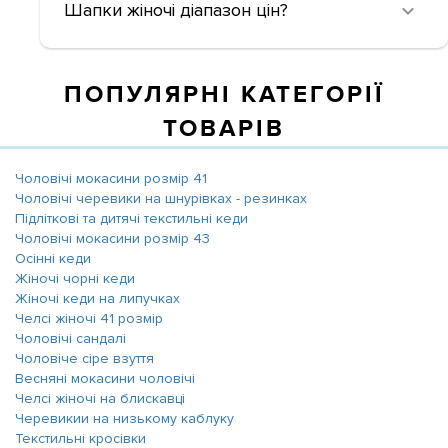
Шапки жіночі діапазон цін?
ПОПУЛЯРНІ КАТЕГОРІЇ
ТОВАРІВ
Чоловічі мокасини розмір 41
Чоловічі черевики на шнурівках - резинках
Підліткові та дитячі текстильні кеди
Чоловічі мокасини розмір 43
Осінні кеди
Жіночі чорні кеди
Жіночі кеди на липучках
Челсі жіночі 41 розмір
Чоловічі сандалі
Чоловіче сіре взуття
Весняні мокасини чоловічі
Челсі жіночі на блискавці
Черевикии на низькому каблуку
Текстильні кросівки