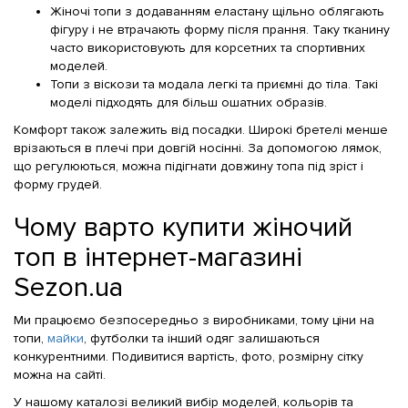
Жіночі топи з додаванням еластану щільно облягають
фігуру і не втрачають форму після прання. Таку тканину
часто використовують для корсетних та спортивних
моделей.
Топи з віскози та модала легкі та приємні до тіла. Такі
моделі підходять для більш ошатних образів.
Комфорт також залежить від посадки. Широкі бретелі менше
врізаються в плечі при довгій носінні. За допомогою лямок,
що регулюються, можна підігнати довжину топа під зріст і
форму грудей.
Чому варто купити жіночий
топ в інтернет-магазині
Sezon.ua
Ми працюємо безпосередньо з виробниками, тому ціни на
топи,
майки
, футболки та інший одяг залишаються
конкурентними. Подивитися вартість, фото, розмірну сітку
можна на сайті.
У нашому каталозі великий вибір моделей, кольорів та