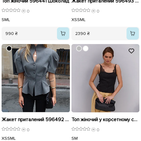
Топ жіночий 596441 Шоколад
Жакет приталений 596493 Чорний
0
0
S
M
L
XS
S
M
L
990 ₴
2390 ₴
Жакет приталений 596492 Сірий
Топ жіночий у корсетному стилі 595977 Чорний
0
0
XS
S
M
L
S
M