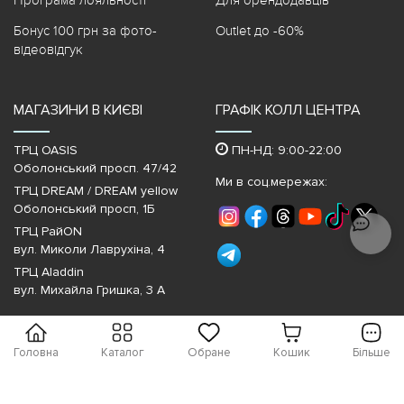
Бонус 100 грн за фото-
Outlet до -60%
відеовідгук
МАГАЗИНИ В КИЄВІ
ГРАФІК КОЛЛ ЦЕНТРА
ТРЦ OASIS
ПН-НД: 9:00-22:00
Оболонський просп. 47/42
Ми в соц.мережах:
ТРЦ DREAM / DREAM yellow
Оболонський просп, 1Б
ТРЦ РайON
вул. Миколи Лаврухіна, 4
ТРЦ Aladdin
вул. Михайла Гришка, 3 А
Головна
Каталог
Обране
Кошик
Більше
Copyright © 2010-2026 Sezon