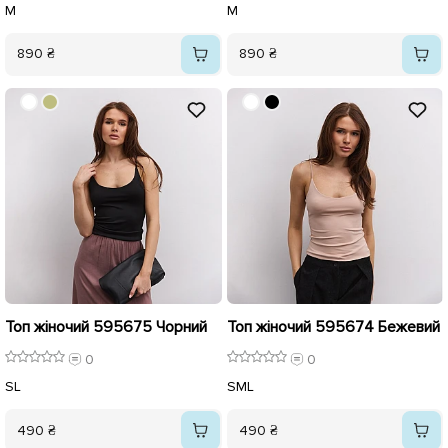
M
M
890 ₴
890 ₴
Топ жіночий 595675 Чорний
Топ жіночий 595674 Бежевий
0
0
S
L
S
M
L
490 ₴
490 ₴