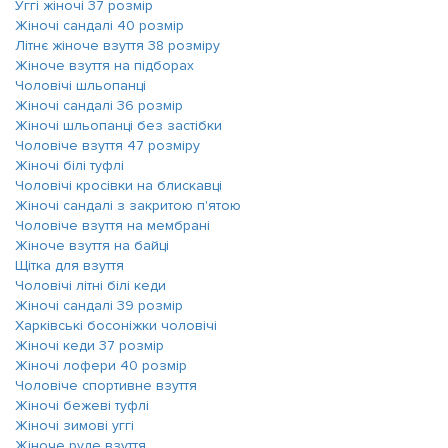
Уггі жіночі 37 розмір
Жіночі сандалі 40 розмір
Літнє жіноче взуття 38 розміру
Жіноче взуття на підборах
Чоловічі шльопанці
Жіночі сандалі 36 розмір
Жіночі шльопанці без застібки
Чоловіче взуття 47 розміру
Жіночі білі туфлі
Чоловічі кросівки на блискавці
Жіночі сандалі з закритою п'ятою
Чоловіче взуття на мембрані
Жіноче взуття на байці
Щітка для взуття
Чоловічі літні білі кеди
Жіночі сандалі 39 розмір
Харківські босоніжки чоловічі
Жіночі кеди 37 розмір
Жіночі лофери 40 розмір
Чоловіче спортивне взуття
Жіночі бежеві туфлі
Жіночі зимові уггі
Жіноче руде взуття