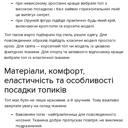
при невисокому зростанні краще вибрати топ з
високою посадкою і без зайвих горизонтальних ліній
це витягує силует;
при стрункій фігурі підійде практично будь-який крій,
включаючи кроп-топи та корсетні моделі.
Топ також варто підбирати під стиль решти одягу. Для
повсякденних образів підійдуть класичні моделі простого
крою. Для свята — корсетний топ чи модель із цікавою
фактурою тканини. Для спорту та активного відпочинку краще
вибрати топ із еластичної тканини.
Матеріали, комфорт,
еластичність та особливості
посадки топиків
Топ має бути не лише красивим, а й зручним. Тому важливо
звертати увагу на склад тканини:
Бавовняні топи - найпрактичніші для повсякденного
носіння. Тканина добре пропускає повітря, не викликає
подразнення.