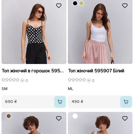
Топ жіночий в горошок 595906 Чорний
Топ жіночий 595907 Білий
0
0
S
M
M
L
690 ₴
490 ₴