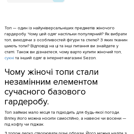
Топ — один із найуніверсальніших предметів жіночого
гардеробу. Чому цей одяг настільки популярний? Як вибрати
топ, виходячи з особливостей фігури та стилю? З яких тканин
шиють топи? Відповіді на ці та інші питання ви знайдете у
статті. Також ви дізнаєтеся, чому варто купити жіночий топ,
сукні
та інший одяг в інтернет-магазині Sezon.
Чому жіночі топи стали
незамінним елементом
сучасного базового
гардеробу.
Топ займає мало місця та підходить для будь-якої погоди.
Влітку його можна носити самостійно, а навесні чи восени —
під кофту чи піджак.
З топом легко створювати різні образи. Його можна надіти з