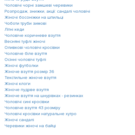
Чоловічі чорні замшеві черевики
Розпродаж, знижки, акції: сандалі чоловічі
Жіночі босоніжки на шпильці
Чоботи труби зимові
Літні кеди
Чоловіче коричневе взуття
Весняні туфлі жіночі
Оливкові чоловічі кросівки
Чоловіче біле взуття
Осінні чоловічі туфлі
Жіночі футболки
Жіноче взуття розмір 36
Текстильне жіноче взуття
Жіночі клоги
Жіноче пудрве взуття
Жіноче взуття на шнурівках - резинках
Чоловічі сині кросівки
Чоловіче взуття 43 розміру
Чоловічі кросівки натуральне хутро
Жіночі сандалі
Черевики жіночі на байці