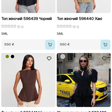
Топ жіночий 596439 Чорний
Топ жіночий 596440 Хакі
0
0
S
M
L
S
M
L
990 ₴
990 ₴