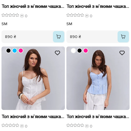
Топ жіночий з м`якими чашками 595742 Чорний
Топ жіночий з м`якими чашками 595740 Рожевий
0
0
S
M
S
M
890 ₴
890 ₴
Топ жіночий з м`якими чашками 595739 Молочний
Топ жіночий з м`якими чашками 595741 Блакитний
0
0