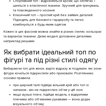
Спортивний топ - відрізняється кроєм, що облягає, і
шиється з еластичної тканини. Зручний для тренувань
та повсякденного носіння.
Класичний топ – простий крій без зайвих деталей.
Підходить для базового гардеробу та легко
комбінується з будь-яким одягом.
Кожен із цих фасонів можна знайти в різних стилях, кольорах
та варіантах тканини. Деякі моделі доповнені деталями,
наприклад рюшами.
Як вибрати ідеальний топ по
фігурі та під різні стилі одягу
Вибираючи топ для жінок, варто відразу ж подумати, які зони
фігури хочеться підкреслити або приховати. Розглянемо
основні правила:
при широкій талії підійде вільний крій або топ із
запахом - він не підкреслює об'єм у цій зоні;
якщо вузькі плечі, підійде модель з відкритими
плечима або об'ємними рукавами — вона додає
візуального об'єму;