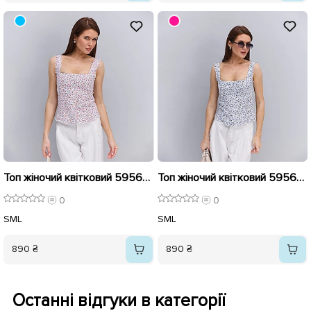
Топ жіночий квітковий 595668 Молочний рожевий
Топ жіночий квітковий 595669 Молочний блакитний
0
0
S
M
L
S
M
L
890 ₴
890 ₴
Останні відгуки в категорії