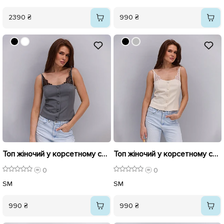
2390 ₴
990 ₴
Топ жіночий у корсетному стилі 595979 Сірий
Топ жіночий у корсетному стилі 595978 Молочний
0
0
S
M
S
M
990 ₴
990 ₴