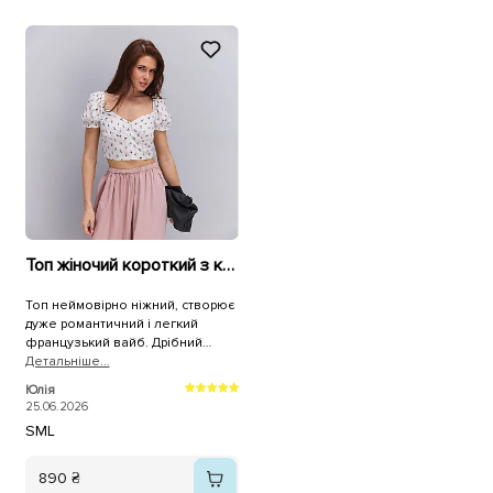
Топ жіночий короткий з квітами 595751 Молочний
Топ неймовірно ніжний, створює
дуже романтичний і легкий
французький вайб. Дрібний
принт на білому тлі виглядає мега
Детальнiше...
свіжо та по-літньому.
Юлія
25.06.2026
S
M
L
890 ₴