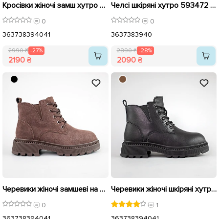
Кросівки жіночі замш хутро 592994 Коричневі розпродаж
Челсі шкіряні хутро 593472 Чорні розпродаж
0
0
36
37
38
39
40
41
36
37
38
39
40
2990 ₴
-27%
2890 ₴
-28%
2190 ₴
2090 ₴
Черевики жіночі замшеві на хутрі 593447 Коричневі
Черевики жіночі шкіряні хутро 593446 Чорні
0
1
36
37
38
39
40
41
36
37
38
39
40
41