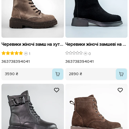
Черевики жіночі замш на хутрі 592738 Сірі Коричневі
Черевики жіночі замшеві на хутрі 593469 Чорні
1
0
36
37
38
39
40
41
36
37
38
39
40
41
3590 ₴
2890 ₴