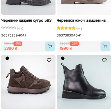
Черевики шкіряні хутро 593473 Чорні розпродаж
Черевики жіночі замшеві на хутрі 592695 Коричневі розпродаж
0
1
36
37
38
39
40
41
36
37
38
39
40
41
3190 ₴
-25%
2690 ₴
-26%
2390 ₴
1990 ₴