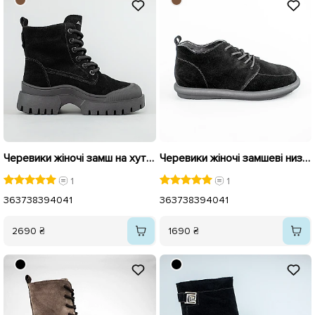
Черевики жіночі замш на хутрі 593562 Чорні
Черевики жіночі замшеві низькі хутро 593546 Чорні
1
1
36
37
38
39
40
41
36
37
38
39
40
41
2690 ₴
1690 ₴