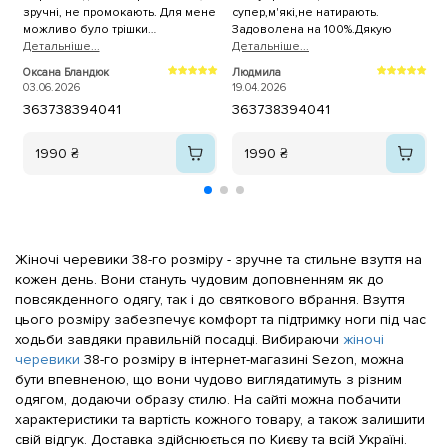
зручні, не промокають. Для мене
супер,м'які,не натирають.
ч
можливо було трішки
Задоволена на 100%.Дякую
ч
слизьковаті.
Детальнiше...
Детальнiше...
н
Д
в
Оксана Бландюк
Людмила
С
ч
03.06.2026
19.04.2026
0
36
37
38
39
40
41
36
37
38
39
40
41
п
1990 ₴
1990 ₴
Жіночі черевики 38-го розміру - зручне та стильне взуття на
кожен день. Вони стануть чудовим доповненням як до
повсякденного одягу, так і до святкового вбрання. Взуття
цього розміру забезпечує комфорт та підтримку ноги під час
ходьби завдяки правильній посадці. Вибираючи
жіночі
черевики
38-го розміру в інтернет-магазині Sezon, можна
бути впевненою, що вони чудово виглядатимуть з різним
одягом, додаючи образу стилю. На сайті можна побачити
характеристики та вартість кожного товару, а також залишити
свій відгук. Доставка здійснюється по Києву та всій Україні.