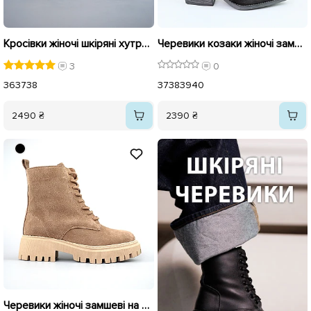
Кросівки жіночі шкіряні хутро 593339 Бежеві
Черевики козаки жіночі замшеві байка 594017 Чорні
3
0
36
37
38
37
38
39
40
2490 ₴
2390 ₴
Черевики жіночі замшеві на хутрі 592640 Бежеві розпродаж