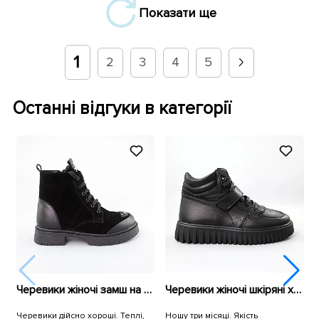
Показати ще
1
2
3
4
5
Останні відгуки в категорії
Черевики жіночі замш на хутрі 592699 Чорні
Черевики жіночі шкіряні хутро 591097 Чорні
Черевики дійсно хороші. Теплі,
Ношу три місяці. Якість