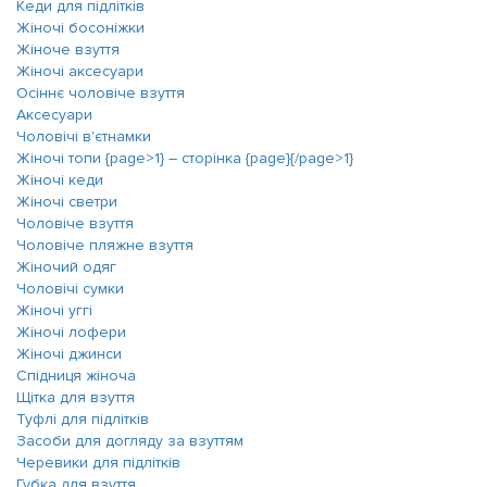
Кеди для підлітків
Жіночі босоніжки
Жіноче взуття
Жіночі аксесуари
Осіннє чоловіче взуття
Аксесуари
Чоловічі в'єтнамки
Жіночі топи {page>1} ― сторінка {page}{/page>1}
Жіночі кеди
Жіночі светри
Чоловіче взуття
Чоловіче пляжне взуття
Жіночий одяг
Чоловічі сумки
Жіночі уггі
Жіночі лофери
Жіночі джинси
Спідниця жіноча
Щітка для взуття
Туфлі для підлітків
Засоби для догляду за взуттям
Черевики для підлітків
Губка для взуття