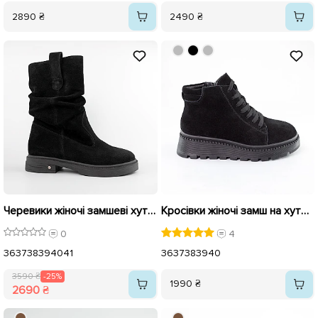
2890 ₴
2490 ₴
Черевики жіночі замшеві хутро 592650 Чорні розпродаж
Кросівки жіночі замш на хутрі 593171 Чорні
0
4
36
37
38
39
40
41
36
37
38
39
40
3590 ₴
-25%
1990 ₴
2690 ₴