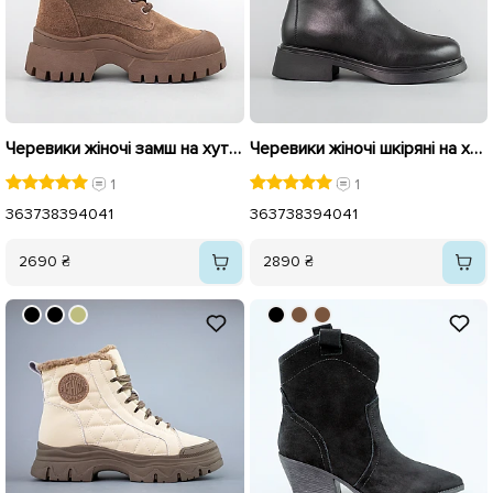
Черевики жіночі замш на хутрі 593563 Коричневі
Черевики жіночі шкіряні на хутрі 593470 Чорні
1
1
36
37
38
39
40
41
36
37
38
39
40
41
2690 ₴
2890 ₴