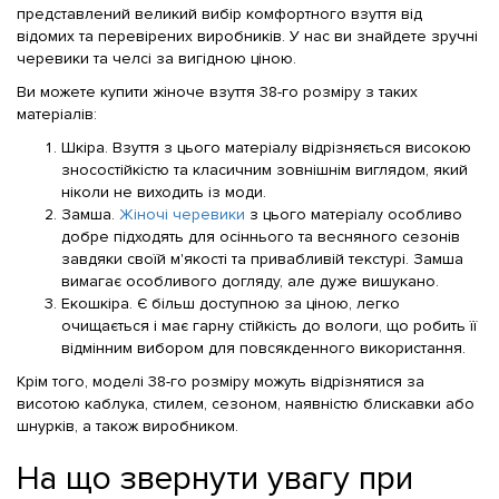
представлений великий вибір комфортного взуття від
відомих та перевірених виробників. У нас ви знайдете зручні
черевики та челсі за вигідною ціною.
Ви можете купити жіноче взуття 38-го розміру з таких
матеріалів:
Шкіра. Взуття з цього матеріалу відрізняється високою
зносостійкістю та класичним зовнішнім виглядом, який
ніколи не виходить із моди.
Замша.
Жіночі черевики
з цього матеріалу особливо
добре підходять для осіннього та весняного сезонів
завдяки своїй м'якості та привабливій текстурі. Замша
вимагає особливого догляду, але дуже вишукано.
Екошкіра. Є більш доступною за ціною, легко
очищається і має гарну стійкість до вологи, що робить її
відмінним вибором для повсякденного використання.
Крім того, моделі 38-го розміру можуть відрізнятися за
висотою каблука, стилем, сезоном, наявністю блискавки або
шнурків, а також виробником.
На що звернути увагу при