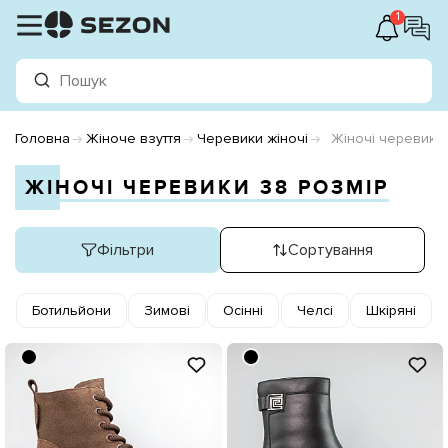
1
Головна
Жіноче взуття
Черевики жіночі
Жіночі черевики 
ЖІНОЧІ ЧЕРЕВИКИ 38 РОЗМІР
Фільтри
Сортування
Ботильйони
Зимові
Осінні
Челсі
Шкіряні