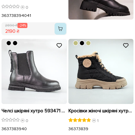
0
36
37
38
39
40
41
2890 ₴
-24%
2190 ₴
Челсі шкіряні хутро 593471 Чорні
Кросівки жіночі шкіряні хутро 593338 Чорні
0
1
36
37
38
39
40
36
37
38
39