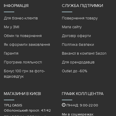
ІНФОРМАЦІЯ
СЛУЖБА ПІДТРИМКИ
Для бізнес-клієнтів
Повернення товару
Ми у ЗМІ
Мапа сайту
Обмін та повернення
Договір оферти
Як оформити замовлення
Політика безпеки
Гарантія
Вакансії в компанії Sezon
Програма лояльності
Для орендодавців
Бонус 100 грн за фото-
Outlet до -60%
відеовідгук
МАГАЗИНИ В КИЄВІ
ГРАФІК КОЛЛ ЦЕНТРА
ТРЦ OASIS
ПН-НД: 9:00-22:00
Оболонський просп. 47/42
Ми в соц.мережах: