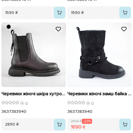
1590 ₴
1590 ₴
Черевики жіночі шкіра хутро 592733 Чорні
Черевики жіночі замш байка 592943 Чорні розпродаж
0
0
36
37
38
39
40
36
37
38
39
40
2190 ₴
-23%
2890 ₴
1690 ₴