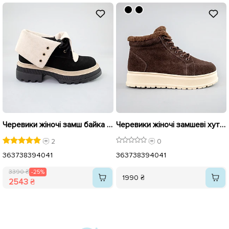
Черевики жіночі замш байка 592739 Чорні розпродаж
Черевики жіночі замшеві хутро 593394 Коричневі
2
0
36
37
38
39
40
41
36
37
38
39
40
41
3390 ₴
-25%
1990 ₴
2543 ₴