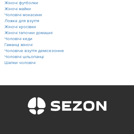
Жіночі футболки
Жіночі майки
Чоловічі мокасини
Ложка для взуття
Жіночі кросівки
Жіночі тапочки домашні
Чоловічі кеди
Гаманці жіночі
Чоловіче взуття демісезонне
Чоловічі шльопанці
Шапки чоловічі