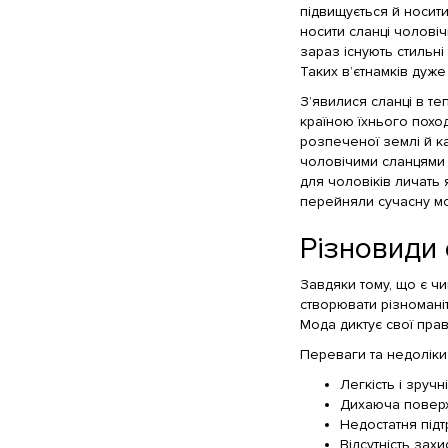
підвищується й носити
носити сланці чоловіч
зараз існують стильні
Таких в’єтнамків дуже
З’явилися сланці в те
країною їхнього поход
розпеченої землі й к
чоловічими сланцями 
для чоловіків личать
перейняли сучасну мод
Різновиди 
Завдяки тому, що є чи
створювати різноманіт
Мода диктує свої пра
Переваги та недоліки
Легкість і зручн
Дихаюча поверх
Недостатня підт
Відсутність захи