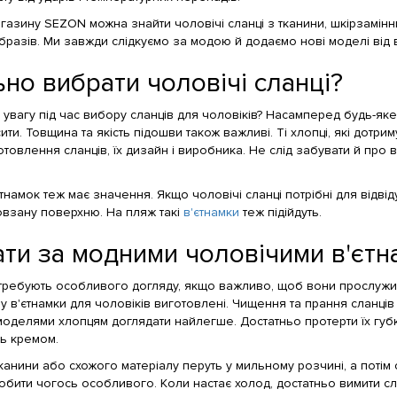
агазину SEZON можна знайти чоловічі сланці з тканини, шкірзамінн
бразів. Ми завжди слідкуємо за модою й додаємо нові моделі від в
но вибрати чоловічі сланці?
увагу під час вибору сланців для чоловіків? Насамперед будь-яке 
ти. Товщина та якість підошви також важливі. Ті хлопці, які дотр
отовлення сланців, їх дизайн і виробника. Не слід забувати й про в
тнамок теж має значення. Якщо чоловічі сланці потрібні для відвід
ковзану поверхню. На пляж такі
в'єтнамки
теж підійдуть.
ати за модними чоловічими в'єтн
отребують особливого догляду, якщо важливо, щоб вони прослужил
лу в'єтнамки для чоловіків виготовлені. Чищення та прання сланців
моделями хлопцям доглядати найлегше. Достатньо протерти їх губк
ть кремом.
тканини або схожого матеріалу перуть у мильному розчині, а потім
обити чогось особливого. Коли настає холод, достатньо вимити сла