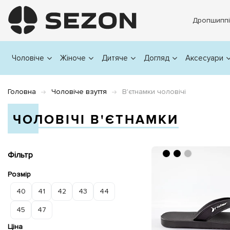
Дропшиппі
Чоловіче
Жіноче
Дитяче
Догляд
Аксесуари
Головна
Чоловіче взуття
В'єтнамки чоловічі
ЧОЛОВІЧІ В'ЄТНАМКИ
Фільтр
Розмір
40
41
42
43
44
45
47
Ціна