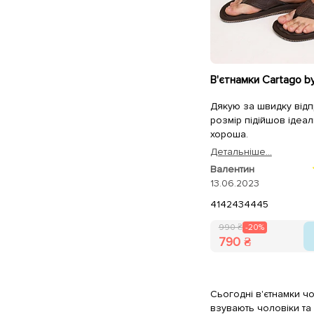
Дякую за швидку відп
розмір підійшов ідеал
хороша.
Детальнiше...
Валентин
13.06.2023
41
42
43
44
45
990 ₴
-20%
790 ₴
Сьогодні в'єтнамки чо
взувають чоловіки та 