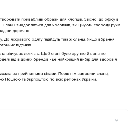
 створювати привабливі образи для хлопців. Звісно, до офісу в
ланці знадобляться для чоловіків, які цінують свободу рухів і
лядати доречно.
 До яскравого одягу підійдуть такі ж сланці. Якщо вбрання
тонних відтінків.
іє та відчуває легкість. Щоб стопі було зручно й вона не
делі від відомих брендів - це найкращий вибір для здоров’я
 можна за прийнятними цінами. Перш ніж замовити сланці,
 Поштою та Укрпоштою по всіх регіонах України.