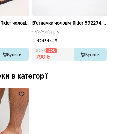
В'єтнамки Cartago by Rider чоловічі 585989 Сині розпродаж
В'єтнамки чоловічі Rider 592274 Чорні розпродаж
0
41
42
43
44
45
990 ₴
-20%
Купити
Купити
790 ₴
ки в категорії