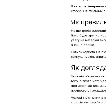
В каталозі інтернет-м
створення стильних о
Як правиль
На що треба звертати 
його буде зручно носи
увагу на матеріал виг
значно довше.
Ціль використання в'є
сохнуть і мають анти
Як догляд
Чоловічі в'єтнамки п
того, з якого матеріа
полімерів. За такими 
протирають і змащую
Чоловічі в’єтнамки з 
хлопців не потрібно р