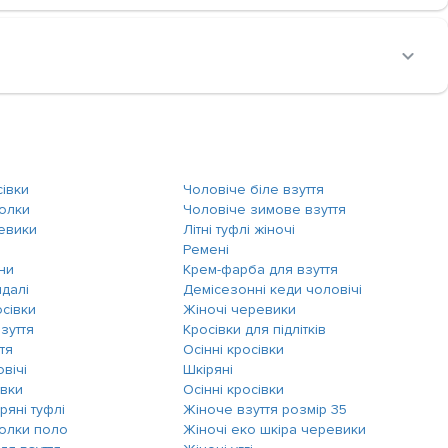
сівки
Чоловіче біле взуття
болки
Чоловіче зимове взуття
ревики
Літні туфлі жіночі
і
Ремені
ни
Крем-фарба для взуття
ндалі
Демісезонні кеди чоловічі
сівки
Жіночі черевики
зуття
Кросівки для підлітків
тя
Осінні кросівки
овічі
Шкіряні
івки
Осінні кросівки
ряні туфлі
Жіноче взуття розмір 35
болки поло
Жіночі еко шкіра черевики