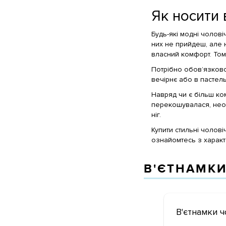
Як носити 
Будь-які модні чолові
них не прийдеш, але 
власний комфорт. Том
Потрібно обов’язково
вечірнє або в пастель
Навряд чи є більш комф
перекошувалася, необ
ніг.
Купити стильні чолові
ознайомтесь з харак
В'ЄТНАМКИ
В'єтнамки ч