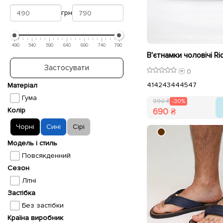
грн
490
540
590
640
690
740
790
Застосувати
0
41
42
43
44
45
47
Матеріал
Гума
990 ₴
-30%
Колір
690 ₴
Чорні
Сині
Сірі
Модель і стиль
Повсякденний
Сезон
Літні
Застібка
Без застібки
Країна виробник