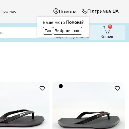
Підтримка
Помона
UA
Про нас
Ваше місто
Помона?
1
1
0
Так
Вибрати інше
Вхідні
Вхiд
Обране
Кошик