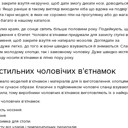
 закрите взуття незручно, щоб дати змогу дихати нозі, доводитьс
і. Якщо раніше в такому вигляді виходили хіба що вдома на подвір’
 та гарні моделі, в яких не соромно піти на прогулянку або до мага
 багато в нашому каталозі.
плих краях, де сонце світить більше половини року. Подейкують, щ
ження є Єгипет. Чоловічі в’єтнамки придумали для захисту ступні в
аміння, щоб закрите взуття не натирало мозолів. Доглядати за
дуже легко, до того ж вони швидко взуваються й знімаються. Сла
 як молодому хлопцю, так і заможному чоловіку. Дуже швидко міст
у носити в’єтнамки в літню пору року.
стильних чоловічих в'єтнамок
мало моделей в’єтнамок і матеріалів для їх виготовлення, хлопця
ні сучасні образи. Класичні з підйомником чоловічі сланці взуваю
вила, тому виробники чоловічих в’єтнамок виготовляють їх з найкр
 чоловічих в'єтнамок:
ість носіння.
ня.
римка для стопи.
сту від ударів і температурних перепадів.