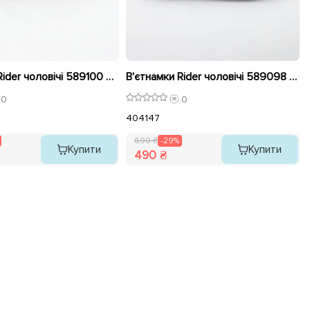
В'єтнамки Rider чоловічі 589100 Чорні розпродаж
В'єтнамки Rider чоловічі 589098 Темно-сірі розпродаж
0
0
40
41
47
690 ₴
-29%
Купити
Купити
490 ₴