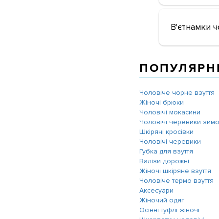
В'єтнамки чо
ПОПУЛЯРНІ
Чоловіче чорне взуття
Жіночі брюки
Чоловічі мокасини
Чоловічі черевики зимо
Шкіряні кросівки
Чоловічі черевики
Губка для взуття
Валізи дорожні
Жіночі шкіряне взуття
Чоловіче термо взуття
Аксесуари
Жіночий одяг
Осінні туфлі жіночі