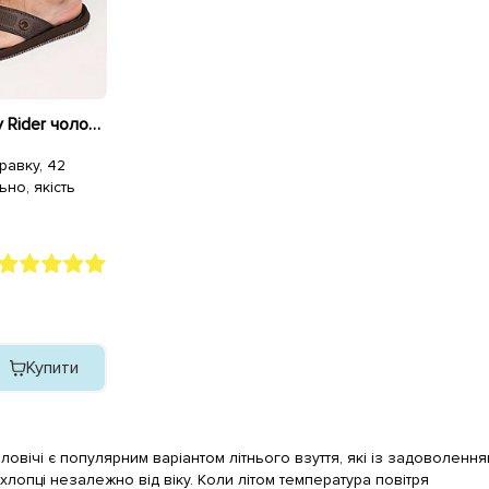
В'єтнамки Cartago by Rider чоловічі 585996 Коричневі
равку, 42
ьно, якість
Купити
ловічі є популярним варіантом літнього взуття, які із задоволення
хлопці незалежно від віку. Коли літом температура повітря