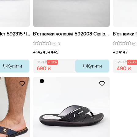
В'єтнамки чоловічі Rider 592315 Чорні розпродаж
В'єтнамки чоловічі 592008 Сірі розпродаж
0
41
42
43
44
45
40
41
47
990 ₴
-30%
690 ₴
-29%
Купити
Купити
690 ₴
490 ₴