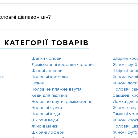
ловічі діапазон цін?
 КАТЕГОРІЇ ТОВАРІВ
Шапки чоловічі
Шкіряні кро
Демісезонні кросівки чоловічі
Жіночі фут
Жіночі лофери
Шкіряні че
ві
Чоловічі кросівки
Жіночі туфл
Осінні
Жіночі лоси
Чоловіче пляжне взуття
Чоловічі са
Кеди для підлітків
Замшеві кро
Чоловіче взуття демісезонне
Ложка для в
Чоловічі сумки
Жіноче взут
Чоловічі кеди
Гаманці чол
Шкіряні кеди
Жіночі крос
Жіночі майки
Чоловічі шкі
Шкіряні лофери
Жіночі фут