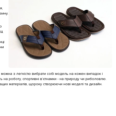
я
я,
зину.
о
ід
нці
яни
м можна з легкістю вибрати собі модель на кожен випадок і
ть на роботу, спортивні в’єтнамки - на природу чи риболовлю.
ащих матеріалів, щороку створюючи нові моделі та дизайн.