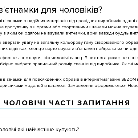
в'єтнамки для чоловіків?
чі в'єтнамки з надійних матеріалів від провідних виробників здатні
на прогулянку з шортами або спортивними штанами можна взувати. С
у з яким би одягом не взували в’єтнамки, вони завжди будуть виг
 звертати увагу на загальну кольорову гаму створюваного образу.
них відтінках, хлопцю варто взувати в’єтнамки нейтральних чи одно
ортне літнє взуття, ніж чоловічі сланці. В них нога дихає, не пітн
хідно вибрати правильний розмір сланців від виробника. Якісні мо
чі в'єтнамки для повсякденних образів в інтернет-магазині SEZON
теристиками моделей в каталозі. Замовлення оформлюються Новою
 ЧОЛОВІЧІ ЧАСТІ ЗАПИТАННЯ
оловічі які найчастіше купують?