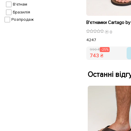
В'єтнам
Бразилія
Розпродаж
0
42
47
990 ₴
-25%
743 ₴
Останні відгу