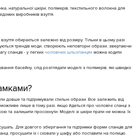
ика, натуральної шкіри, полімерів, текстильного волокна для
ідомих виробників взуття.
взуття обирається залежно від розміру. Тільки в цьому разі
имуються трендів моди, створюють неповторні образи, звертаючи
агу сланців - у легких
чоловічих шльопанцях
можна ходити
ування басейну, слід розглядати моделі з полімерів, які швидко
амками?
и довше та підтримували стильні образи. Все залежить від
 можливе лише в тому разі, якщо йдеться про чоловічі сланці з
ою та залишити просохнути. Моделі зі шкіри прати не можна. Їх
 сушать. Для довгого зберігання та підтримки форми сланців для
нці, просушити їх і сховати у шафу або поставити на полицю.