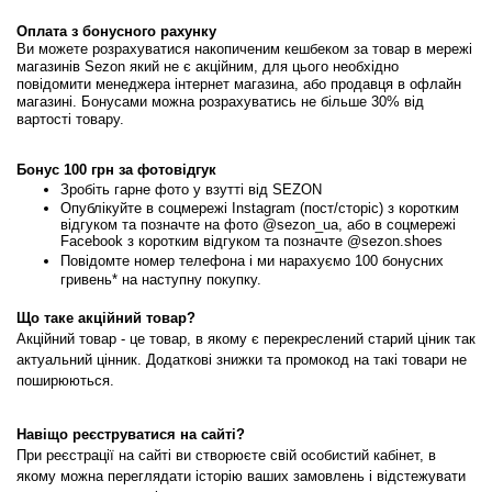
Оплата з бонусного рахунку
Ви можете розрахуватися накопиченим кешбеком за товар в мережі 
магазинів Sezon який не є акційним, для цього необхідно 
повідомити менеджера інтернет магазина, або продавця в офлайн 
магазині. Бонусами можна розрахуватись не більше 30% від 
вартості товару.
Бонус 100 грн за фотовідгук 
Зробіть гарне фото у взутті від SEZON
Опублікуйте в соцмережі Instagram (пост/сторіс) з коротким 
відгуком та позначте на фото @sezon_ua, або в соцмережі 
Facebook з коротким відгуком та позначте @sezon.shoes
Повідомте номер телефона і ми нарахуємо 100 бонусних 
гривень* на наступну покупку.
Що таке акційний товар?
Акційний товар - це товар, в якому є перекреслений старий ціник так 
актуальний цінник. Додаткові знижки та промокод на такі товари не 
поширюються.
Навіщо реєструватися на сайті?
При реєстрації на сайті ви створюєте свій особистий кабінет, в 
якому можна переглядати історію ваших замовлень і відстежувати 