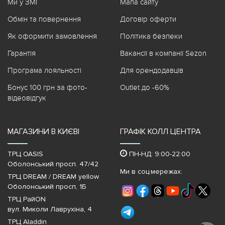
Ми у ЗМІ
Мапа сайту
Обмін та повернення
Договір оферти
Як оформити замовлення
Політика безпеки
Гарантія
Вакансії в компанії Sezon
Програма лояльності
Для орендодавців
Бонус 100 грн за фото-
Outlet до -60%
відеовідгук
МАГАЗИНИ В КИЄВІ
ГРАФІК КОЛЛ ЦЕНТРА
ТРЦ OASIS
ПН-НД: 9:00-22:00
Оболонський просп. 47/42
Ми в соц.мережах:
ТРЦ DREAM / DREAM yellow
Оболонський просп, 1Б
ТРЦ РайON
вул. Миколи Лаврухіна, 4
ТРЦ Aladdin