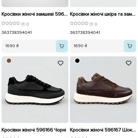
Кросівки жіночі замшеві 596121 Чорні
Кросівки жіночі шкіра та замш 596136 Чорні
0
0
36
37
38
39
40
41
36
37
38
39
40
41
1690 ₴
1690 ₴
Кросівки жіночі 596166 Чорні
Кросівки жіночі 596167 Шоколад