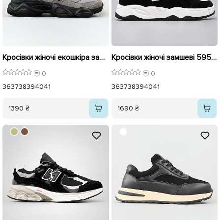
Кросівки жіночі екошкіра замша 596153 Сірий
Кросівки жіночі замшеві 595973 Чорні
0
0
36
37
38
39
40
41
36
37
38
39
40
41
1390 ₴
1690 ₴