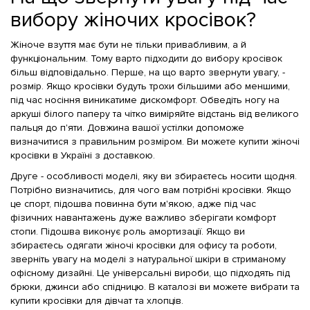
вибору жіночих кросівок?
Жіноче взуття має бути не тільки привабливим, а й
функціональним. Тому варто підходити до вибору кросівок
більш відповідально. Перше, на що варто звернути увагу, -
розмір. Якщо кросівки будуть трохи більшими або меншими,
під час носіння виникатиме дискомфорт. Обведіть ногу на
аркуші білого паперу та чітко виміряйте відстань від великого
пальця до п'яти. Довжина вашої устілки допоможе
визначитися з правильним розміром. Ви можете купити жіночі
кросівки в Україні з доставкою.
Друге - особливості моделі, яку ви збираєтесь носити щодня.
Потрібно визначитись, для чого вам потрібні кросівки. Якщо
це спорт, підошва повинна бути м'якою, адже під час
фізичних навантажень дуже важливо зберігати комфорт
стопи. Підошва виконує роль амортизації. Якщо ви
збираєтесь одягати жіночі кросівки для офису та роботи,
зверніть увагу на моделі з натуральної шкіри в стриманому
офісному дизайні. Це універсальні вироби, що підходять під
брюки, джинси або спідницю. В каталозі ви можете вибрати та
купити кросівки для дівчат та хлопців.