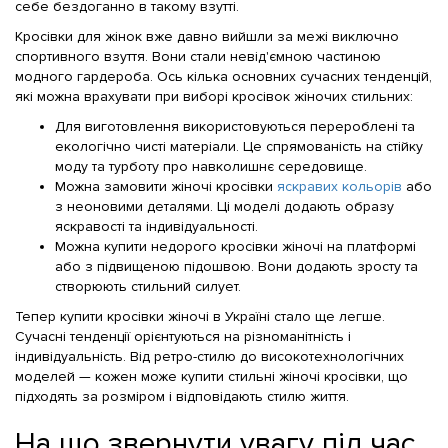
себе бездоганно в такому взутті.
Кросівки для жінок вже давно вийшли за межі виключно
спортивного взуття. Вони стали невід'ємною частиною
модного гардероба. Ось кілька основних сучасних тенденцій,
які можна врахувати при виборі кросівок жіночих стильних:
Для виготовлення використовуються перероблені та
екологічно чисті матеріали. Це спрямованість на стійку
моду та турботу про навколишнє середовище.
Можна замовити жіночі кросівки
яскравих кольорів
або
з неоновими деталями. Ці моделі додають образу
яскравості та індивідуальності.
Можна купити недорого кросівки жіночі на платформі
або з підвищеною підошвою. Вони додають зросту та
створюють стильний силует.
Тепер купити кросівки жіночі в Україні стало ще легше.
Сучасні тенденції орієнтуються на різноманітність і
індивідуальність. Від ретро-стилю до високотехнологічних
моделей — кожен може купити стильні жіночі кросівки, що
підходять за розміром і відповідають стилю життя.
На що звернути увагу під час