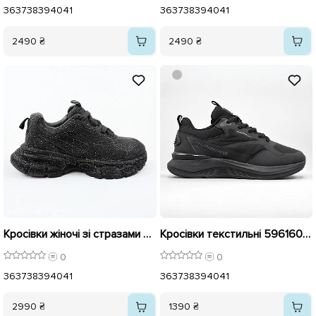
36
37
38
39
40
41
36
37
38
39
40
41
2490 ₴
2490 ₴
Кросівки жіночі зі стразами 592708 Чорні
Кросівки текстильні 596160 Чорні
0
0
36
37
38
39
40
41
36
37
38
39
40
41
2990 ₴
1390 ₴