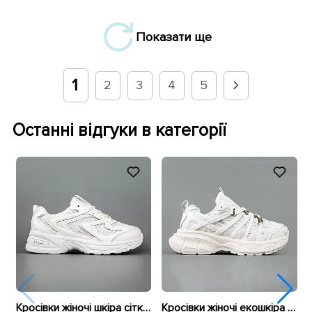
Показати ще
1
2
3
4
5
Останні відгуки в категорії
Кросівки жіночі шкіра сітка 594681 Білі
Кросівки жіночі екошкіра сітка 595293 Білі