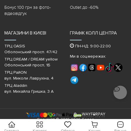
Бонус 100 грн за фото-
Outlet до -60%
відеовідгук
МАГАЗИНИ В КИЄВІ
ГРАФІК КОЛЛ ЦЕНТРА
ТРЦ OASIS
ПН-НД: 9:00-22:00
Оболонський просп. 47/42
Ми в соц.мережах:
ТРЦ DREAM / DREAM yellow
Оболонський просп, 1Б
ТРЦ РайON
вул. Миколи Лаврухіна, 4
ТРЦ Aladdin
вул. Михайла Гришка, 3 А
Copyright © 2010-2026 Sezon