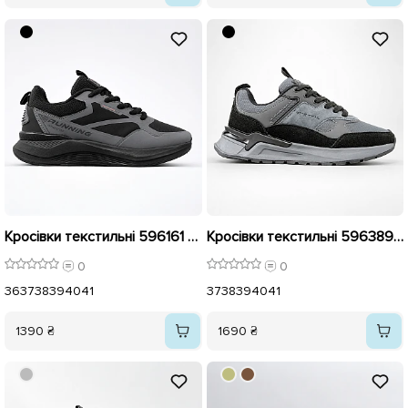
Кросівки текстильні 596161 Чорно-сірі
Кросівки текстильні 596389 Сірі
0
0
36
37
38
39
40
41
37
38
39
40
41
1390 ₴
1690 ₴