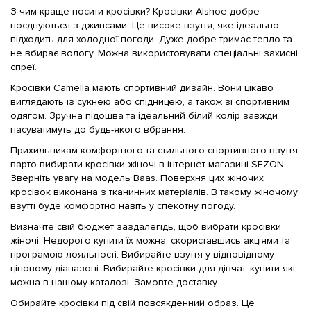
З чим краще носити кросівки? Кросівки Alshoe добре
поєднуються з джинсами. Це високе взуття, яке ідеально
підходить для холодної погоди. Дуже добре тримає тепло та
не вбирає вологу. Можна використовувати спеціальні захисні
спреї.
Кросівки Camella мають спортивний дизайн. Вони цікаво
виглядають із сукнею або спідницею, а також зі спортивним
одягом. Зручна підошва та ідеальний білий колір завжди
пасуватимуть до будь-якого вбрання.
Прихильникам комфортного та стильного спортивного взуття
варто вибирати кросівки жіночі в інтернет-магазині SEZON.
Зверніть увагу на модель Baas. Поверхня цих жіночих
кросівок виконана з тканинних матеріалів. В такому жіночому
взутті буде комфортно навіть у спекотну погоду.
Визначте свій бюджет заздалегідь, щоб вибрати кросівки
жіночі. Недорого купити їх можна, скориставшись акціями та
програмою лояльності. Вибирайте взуття у відповідному
ціновому діапазоні. Вибирайте кросівки для дівчат, купити які
можна в нашому каталозі. Замовте доставку.
Обирайте кросівки під свій повсякденний образ. Це