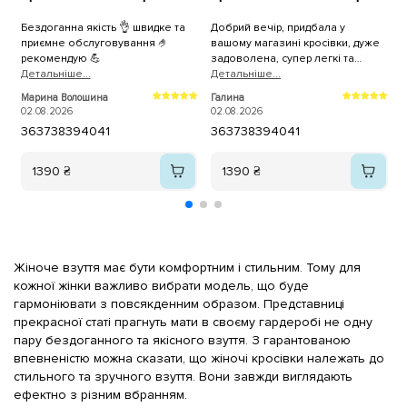
Бездоганна якість 👌 швидке та
Добрий вечір, придбала у
П
приємне обслуговування 🤌
вашому магазині кросівки, дуже
рекомендую 💪
задоволена, супер легкі та
Детальнiше...
зручні, а для чоловіка крокси, він
Детальнiше...
2
теж задоволений. Дякуємо.
Марина Волошина
Галина
02.08.2026
02.08.2026
36
37
38
39
40
41
36
37
38
39
40
41
1390 ₴
1390 ₴
Жіноче взуття має бути комфортним і стильним. Тому для
кожної жінки важливо вибрати модель, що буде
гармоніювати з повсякденним образом. Представниці
прекрасної статі прагнуть мати в своєму гардеробі не одну
пару бездоганного та якісного взуття. З гарантованою
впевненістю можна сказати, що жіночі кросівки належать до
стильного та зручного взуття. Вони завжди виглядають
ефектно з різним вбранням.