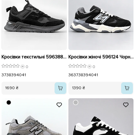
Кросівки текстильні 596388 Чорні
Кросівки жіночі 596124 Чорний
0
0
37
38
39
40
41
36
37
38
39
40
41
1690 ₴
1390 ₴