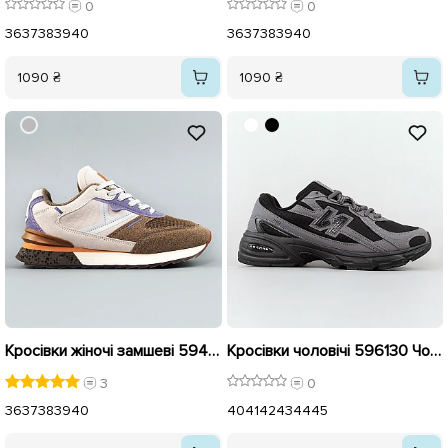
0
0
36
37
38
39
40
36
37
38
39
40
1090 ₴
1090 ₴
Кросівки жіночі замшеві 594329 Бежеві
Кросівки чоловічі 596130 Чорний із сірим
3
0
36
37
38
39
40
40
41
42
43
44
45