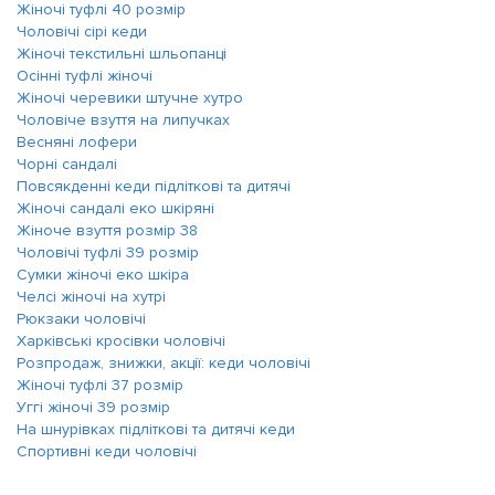
Жіночі туфлі 40 розмір
Чоловічі сірі кеди
Жіночі текстильні шльопанці
Осінні туфлі жіночі
Жіночі черевики штучне хутро
Чоловіче взуття на липучках
Весняні лофери
Чорні сандалі
Повсякденні кеди підліткові та дитячі
Жіночі сандалі еко шкіряні
Жіноче взуття розмір 38
Чоловічі туфлі 39 розмір
Сумки жіночі еко шкіра
Челсі жіночі на хутрі
Рюкзаки чоловічі
Харківські кросівки чоловічі
Розпродаж, знижки, акції: кеди чоловічі
Жіночі туфлі 37 розмір
Уггі жіночі 39 розмір
На шнурівках підліткові та дитячі кеди
Спортивні кеди чоловічі