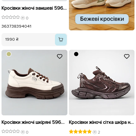
Кросівки жіночі замшеві 596119 Коричневі
0
36
37
38
39
40
41
1990 ₴
Кросівки жіночі шкіряні 596013 Бежеві
Кросівки жіночі сітка шкіра на широкій підошві 594057 Коричневі
0
2