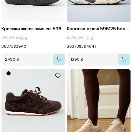
Кросівки жіночі замшеві 596016 Чорні
Кросівки жіночі 596125 Бежеві
0
0
36
37
38
39
40
36
37
38
39
40
41
2490 ₴
1390 ₴