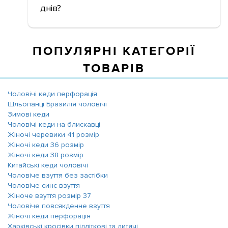
днів?
ПОПУЛЯРНІ КАТЕГОРІЇ
ТОВАРІВ
Чоловічі кеди перфорація
Шльопанці Бразилія чоловічі
Зимові кеди
Чоловічі кеди на блискавці
Жіночі черевики 41 розмір
Жіночі кеди 36 розмір
Жіночі кеди 38 розмір
Китайські кеди чоловічі
Чоловіче взуття без застібки
Чоловіче синє взуття
Жіноче взуття розмір 37
Чоловіче повсякденне взуття
Жіночі кеди перфорація
Харківські кросівки підліткові та дитячі