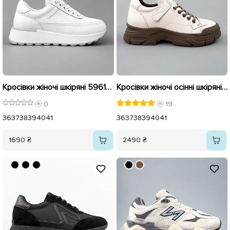
Кросівки жіночі шкіряні 596135 Білі
Кросівки жіночі осінні шкіряні 590102 Молочні
0
19
36
37
38
39
40
41
36
37
38
39
40
41
1690 ₴
2490 ₴