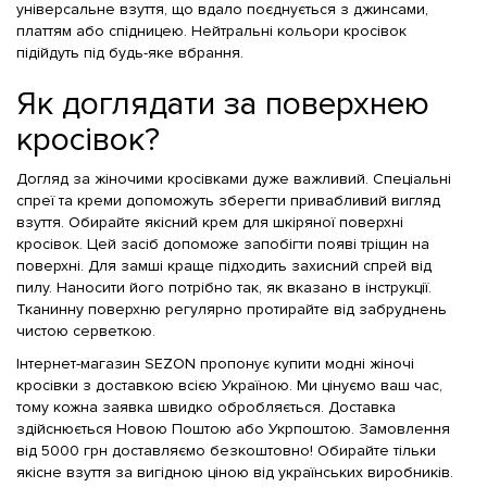
універсальне взуття, що вдало поєднується з джинсами,
платтям або спідницею. Нейтральні кольори кросівок
підійдуть під будь-яке вбрання.
Як доглядати за поверхнею
кросівок?
Догляд за жіночими кросівками дуже важливий. Спеціальні
спреї та креми допоможуть зберегти привабливий вигляд
взуття. Обирайте якісний крем для шкіряної поверхні
кросівок. Цей засіб допоможе запобігти появі тріщин на
поверхні. Для замші краще підходить захисний спрей від
пилу. Наносити його потрібно так, як вказано в інструкції.
Тканинну поверхню регулярно протирайте від забруднень
чистою серветкою.
Інтернет-магазин SEZON пропонує купити модні жіночі
кросівки з доставкою всією Україною. Ми цінуємо ваш час,
тому кожна заявка швидко обробляється. Доставка
здійснюється Новою Поштою або Укрпоштою. Замовлення
від 5000 грн доставляємо безкоштовно! Обирайте тільки
якісне взуття за вигідною ціною від українських виробників.