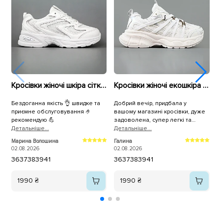
Кросівки жіночі шкіра сітка 594681 Білі
Кросівки жіночі екошкіра сітка 595293 Білі
Бездоганна якість 👌 швидке та
Добрий вечір, придбала у
П
приємне обслуговування 🤌
вашому магазині кросівки, дуже
рекомендую 💪
задоволена, супер легкі та
Детальнiше...
зручні, а для чоловіка крокси, він
Детальнiше...
2
теж задоволений. Дякуємо.
Марина Волошина
Галина
02.08.2026
02.08.2026
36
37
38
39
41
36
37
38
39
41
1990 ₴
1990 ₴