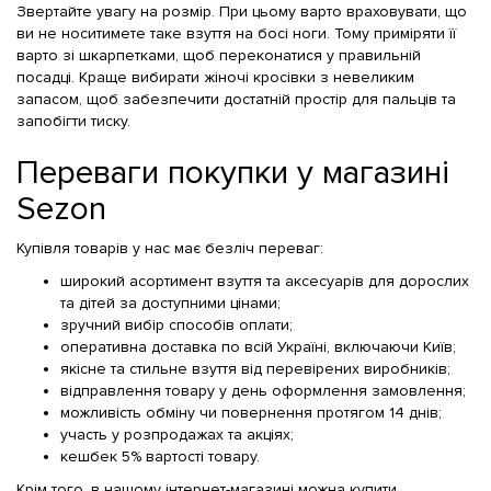
Звертайте увагу на розмір. При цьому варто враховувати, що
ви не носитимете таке взуття на босі ноги. Тому приміряти її
варто зі шкарпетками, щоб переконатися у правильній
посадці. Краще вибирати жіночі кросівки з невеликим
запасом, щоб забезпечити достатній простір для пальців та
запобігти тиску.
Переваги покупки у магазині
Sezon
Купівля товарів у нас має безліч переваг:
широкий асортимент взуття та аксесуарів для дорослих
та дітей за доступними цінами;
зручний вибір способів оплати;
оперативна доставка по всій Україні, включаючи Київ;
якісне та стильне взуття від перевірених виробників;
відправлення товару у день оформлення замовлення;
можливість обміну чи повернення протягом 14 днів;
участь у розпродажах та акціях;
кешбек 5% вартості товару.
Крім того, в нашому інтернет-магазині можна купити