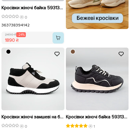
Кросівки жіночі байка 593134 Коричневі розпродаж
0
36
37
38
39
41
42
2490 ₴
-24%
1890 ₴
Кросівки жіночі замшеві на байці 592885 Сірі розпродаж
Кросівки жіночі байка 593133 Чорні
0
1