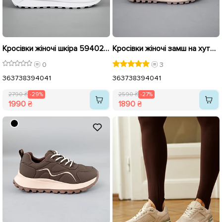
Кросівки жіночі шкіра 594029 Білі розпродаж
Кросівки жіночі замш на хутрі 592697 Сірі бежеві розпродаж
0
3
36
37
38
39
40
41
36
37
38
39
40
41
2790 ₴
-29%
2590 ₴
-27%
1990 ₴
1890 ₴