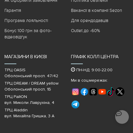
Як оформити замовлення
Політика безпеки
Гарантія
Вакансії в компанії Sezon
Програма лояльності
Для орендодавців
Бонус 100 грн за фото-
Outlet до -60%
відеовідгук
МАГАЗИНИ В КИЄВІ
ГРАФІК КОЛЛ ЦЕНТРА
ТРЦ OASIS
ПН-НД: 9:00-22:00
Оболонський просп. 47/42
Ми в соц.мережах:
ТРЦ DREAM / DREAM yellow
Оболонський просп, 1Б
ТРЦ РайON
вул. Миколи Лаврухіна, 4
ТРЦ Aladdin
вул. Михайла Гришка, 3 А