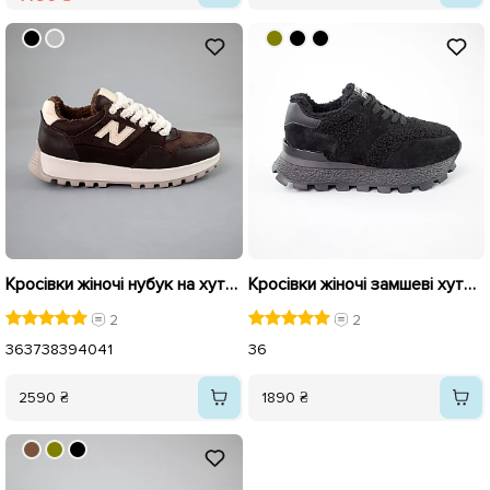
Кросівки жіночі нубук на хутрі 592696 Коричневі
Кросівки жіночі замшеві хутро 592879 Чорні
2
2
36
37
38
39
40
41
36
2590 ₴
1890 ₴