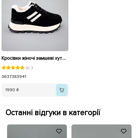
Кросівки жіночі замшеві хутро 592878 Чорні
7
36
37
38
39
41
1990 ₴
Останні відгуки в категорії