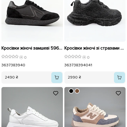
Кросівки жіночі замшеві 596016 Чорні
Кросівки жіночі зі стразами 592708 Чорні
0
0
36
37
38
39
40
36
37
38
39
40
41
2490 ₴
2990 ₴