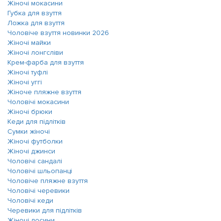
Жіночі мокасини
Губка для взуття
Ложка для взуття
Чоловіче взуття новинки 2026
Жіночі майки
Жіночі лонгсліви
Крем-фарба для взуття
Жіночі туфлі
Жіночі уггі
Жіноче пляжне взуття
Чоловічі мокасини
Жіночі брюки
Кеди для підлітків
Сумки жіночі
Жіночі футболки
Жіночі джинси
Чоловічі сандалі
Чоловічі шльопанці
Чоловіче пляжне взуття
Чоловічі черевики
Чоловічі кеди
Черевики для підлітків
Жіночі лосини