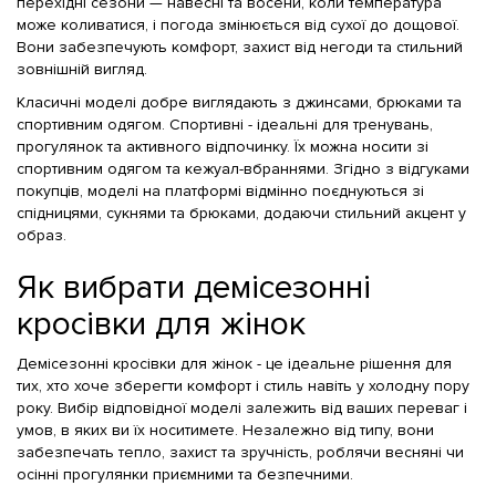
перехідні сезони — навесні та восени, коли температура
може коливатися, і погода змінюється від сухої до дощової.
Вони забезпечують комфорт, захист від негоди та стильний
зовнішній вигляд.
Класичні моделі добре виглядають з джинсами, брюками та
спортивним одягом. Спортивні - ідеальні для тренувань,
прогулянок та активного відпочинку. Їх можна носити зі
спортивним одягом та кежуал-вбраннями. Згідно з відгуками
покупців, моделі на платформі відмінно поєднуються зі
спідницями, сукнями та брюками, додаючи стильний акцент у
образ.
Як вибрати демісезонні
кросівки для жінок
Демісезонні кросівки для жінок - це ідеальне рішення для
тих, хто хоче зберегти комфорт і стиль навіть у холодну пору
року. Вибір відповідної моделі залежить від ваших переваг і
умов, в яких ви їх носитимете. Незалежно від типу, вони
забезпечать тепло, захист та зручність, роблячи весняні чи
осінні прогулянки приємними та безпечними.