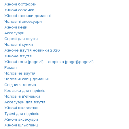
Жіночі ботфорти
Жіночі сорочки
Жіночі тапочки домашні
Чоловічі аксесуари
Жіночі кеди
Аксесуари
Спрей для взуття
Чоловічі сумки
Жіноче взуття новинки 2026
Жіноче взуття
Жіночі топи {page>1} ― сторінка {page}{/page>1}
Ремені
Чоловіче взуття
Чоловічі капці домашні
Спідниця жіноча
Кросівки для підлітків
Чоловічі в'єтнамки
Аксесуари для взуття
Жіночі шкарпетки
Туфлі для підлітків
Жіночі аксесуари
Жіночі шльопанці