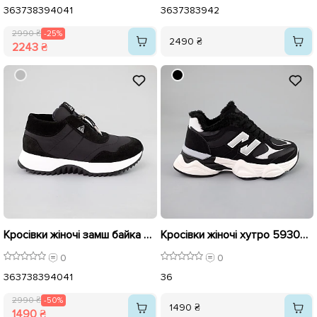
36
37
38
39
40
41
36
37
38
39
42
2990 ₴
-25%
2490 ₴
2243 ₴
Кросівки жіночі замш байка 592884 Чорні розпродаж
Кросівки жіночі хутро 593077 Чорні
0
0
36
37
38
39
40
41
36
2990 ₴
-50%
1490 ₴
1490 ₴