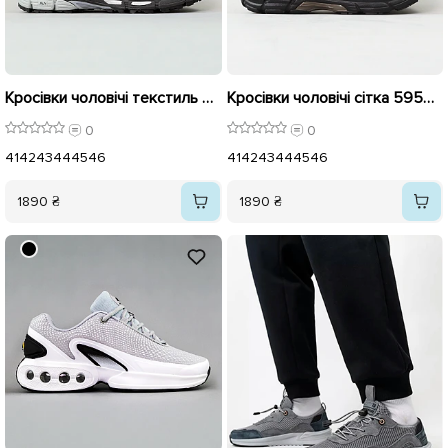
Кросівки чоловічі текстиль 595631 Чорний
Кросівки чоловічі сітка 595637 Коричневі
0
0
41
42
43
44
45
46
41
42
43
44
45
46
1890 ₴
1890 ₴