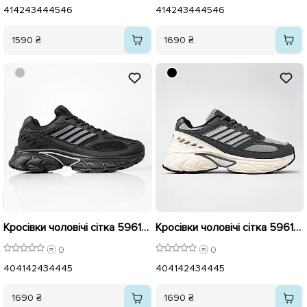
41
42
43
44
45
46
41
42
43
44
45
46
1590 ₴
1690 ₴
Кросівки чоловічі сітка 596181 Чорні
Кросівки чоловічі сітка 596182 Сірі
0
0
40
41
42
43
44
45
40
41
42
43
44
45
1690 ₴
1690 ₴