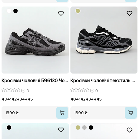
Кросівки чоловічі 596130 Чорний із сірим
Кросівки чоловічі текстиль 596133 Чорні
0
0
40
41
42
43
44
45
40
41
42
43
44
45
1390 ₴
1390 ₴