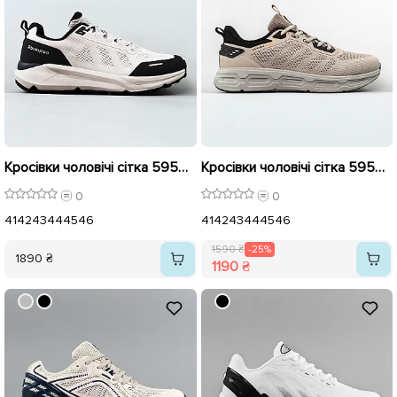
Кросівки чоловічі сітка 595411 Бежеві
Кросівки чоловічі сітка 595080 Бежеві розпродаж
0
0
41
42
43
44
45
46
41
42
43
44
45
46
1590 ₴
-25%
1890 ₴
1190 ₴