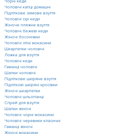
Чорні кеди
Чоловічі капці домашні
Підліткове зимове взуття
Чоловічі сірі кеди
Жіноче пляжне взуття
Чоловічі бежеві кеди
Жіночі босоніжки
Чоловічі літні мокасини
Шкарпетки чоловічі
Ложка для взуття
Чоловічі кеди
Гаманці чоловічі
Шапки чоловічі
Підліткове шкіряне взуття
Підліткові шкіряні кросівки
Жіночі шкарпетки
Чоловічі шльопанці
Спрей для взуття
Шапки жіночі
Чоловічі чорні мокасини
Чоловічі черевики класичні
Гаманці жіночі
Жіночі мокасини