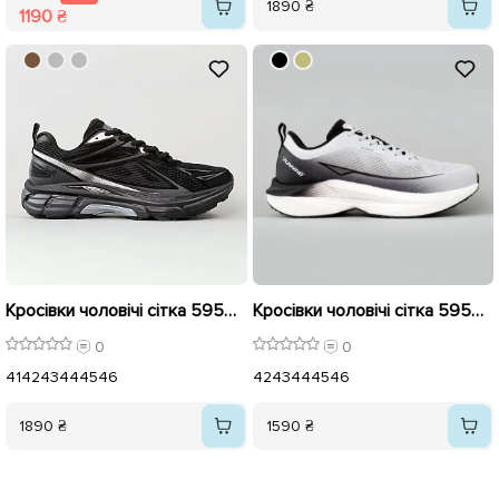
1890 ₴
1190 ₴
Кросівки чоловічі сітка 595634 Чорні
Кросівки чоловічі сітка 595409 Сірий
0
0
41
42
43
44
45
46
42
43
44
45
46
1890 ₴
1590 ₴