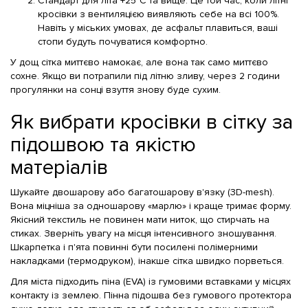
Стандарт для літа +25°C та вище. Це той час, коли літні
кросівки з вентиляцією виявляють себе на всі 100%.
Навіть у міських умовах, де асфальт плавиться, ваші
стопи будуть почуватися комфортно.
У дощ сітка миттєво намокає, але вона так само миттєво
сохне. Якщо ви потрапили під літню зливу, через 2 години
прогулянки на сонці взуття знову буде сухим.
Як вибрати кросівки в сітку за
підошвою та якістю
матеріалів
Шукайте двошарову або багатошарову в'язку (3D-mesh).
Вона міцніша за одношарову «марлю» і краще тримає форму.
Якісний текстиль не повинен мати ниток, що стирчать на
стиках. Зверніть увагу на місця інтенсивного зношування.
Шкарпетка і п'ята повинні бути посилені полімерними
накладками (термодруком), інакше сітка швидко порветься.
Для міста підходить піна (EVA) із гумовими вставками у місцях
контакту із землею. Пінна підошва без гумового протектора