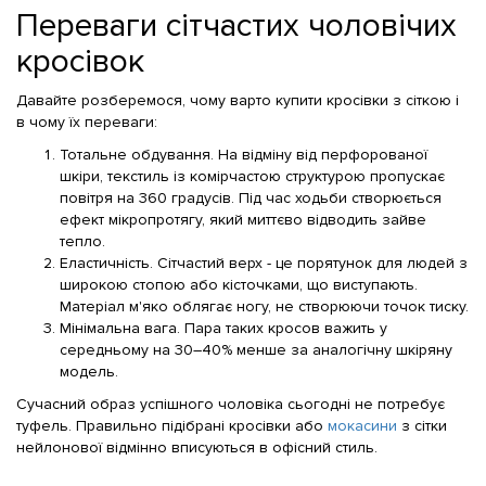
Обов’язково буду замовляти у
Переваги сітчастих чоловічих
вас ще! 🥰
кросівок
Давайте розберемося, чому варто купити кросівки з сіткою і
в чому їх переваги:
Тотальне обдування. На відміну від перфорованої
шкіри, текстиль із комірчастою структурою пропускає
повітря на 360 градусів. Під час ходьби створюється
ефект мікропротягу, який миттєво відводить зайве
тепло.
Еластичність. Сітчастий верх - це порятунок для людей з
широкою стопою або кісточками, що виступають.
Матеріал м'яко облягає ногу, не створюючи точок тиску.
Мінімальна вага. Пара таких кросов важить у
середньому на 30–40% менше за аналогічну шкіряну
модель.
Сучасний образ успішного чоловіка сьогодні не потребує
туфель. Правильно підібрані кросівки або
мокасини
з сітки
нейлонової відмінно вписуються в офісний стиль.