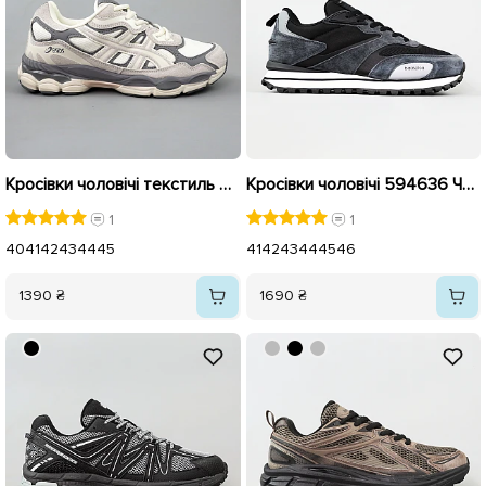
Кросівки чоловічі текстиль 594696 Бежеві
Кросівки чоловічі 594636 Чорні
1
1
40
41
42
43
44
45
41
42
43
44
45
46
1390 ₴
1690 ₴