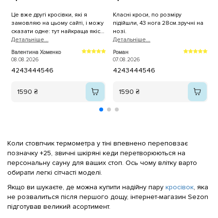
Це вже другі кросівки, які я
Класні кроси, по розміру
К
замовляю на цьому сайті, і можу
підійшли, 43 нога 28см.зручні на
б
сказати одне: тут найкраща якість
нозі.
х
взуття, яку я коли-небудь
Детальнiше...
Детальнiше...
Д
зустрічала! Першою моєю
Валентина Хоменко
Роман
А
покупкою були білі літні тонкі
08.08.2026
07.08.2026
0
кросівки. І, незважаючи на те,
42
43
44
45
46
42
43
44
45
46
що вони досить тонкі,
тримаються просто ідеально! Я
дуже задоволена якістю.
1590 ₴
1590 ₴
Особливо хочу відзначити, що
на цьому сайті є чітка розмірна
сітка, дуже круті знижки на якісне
взуття і, найголовніше, — швидка
доставка! Після оформлення
замовлення (звичайно, залежно
Коли стовпчик термометра у тіні впевнено переповзає
від того, коли саме його
позначку +25, звичні шкіряні кеди перетворюються на
зроблено) вам телефонують, за
персональну сауну для ваших стоп. Ось чому влітку варто
необхідності консультують,
обирати легкі сітчасті моделі.
уточнюють, чи правильно ви
вказали всі дані та чи правильно
Якщо ви шукаєте, де можна купити надійну пару
кросівок
, яка
обрали товар. А потім так само
не розвалиться після першого дощу, інтернет-магазин Sezon
швидко відправляють
замовлення. Я щиро дякую Вам
підготував великий асортимент.
за вашу працю! Ви найкращі! ❤️