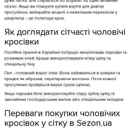
дуже легка, але стирається об асфальт за один активний
сезон. Якщо ви плануєте купити взуття для довгих
прогулянок, вибирайте моделі з невеликим перекатом у
шкарпетці – це полегшує крок.
Як доглядати сітчасті чоловічі
кросівки
Постійне прання в барабані погіршує амортизацію підошви та
розмиває клей. Краще використовувати м'яку щітку та
спеціальну піну.
Пил - головний ворог сітки. Вона забивається в комірки та
працює як абразив, перетираючи волокна. Після кожної
прогулянки пройдіться верхи сухою щіткою.
Якщо підошва біла, використовуйте стару зубну щітку із
звичайним господарським милом або спеціальним складом.
Переваги покупки чоловічих
кросівок у сітку в Sezon.ua