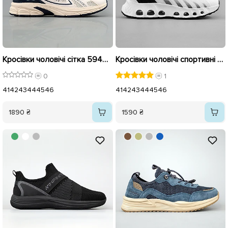
Кросівки чоловічі сітка 594905 Бежеві
Кросівки чоловічі спортивні 594879 Білі
0
1
41
42
43
44
45
46
41
42
43
44
45
46
1890 ₴
1590 ₴