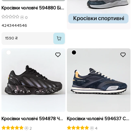
Кросівки чоловічі 594880 Білі з сірим
0
42
43
44
45
46
1590 ₴
Кросівки чоловічі 594878 Чорні
Кросівки чоловічі 594637 Сині
2
4