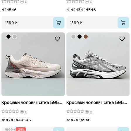
0
0
42
45
46
41
42
43
44
45
46
1590 ₴
1890 ₴
Кросівки чоловічі сітка 595408 Бежеві розпродаж
Кросівки чоловічі сітка 595636 Сірі з білим
0
0
41
42
43
44
45
46
41
42
43
45
46
1590 ₴
-25%