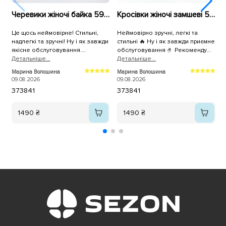
Черевики жіночі байка 592946 Чорні
Кросівки жіночі замшеві 595994 Коричневі
Це щось неймовірне! Стильні,
Неймовірно зручні, легкі та
Ш
надлегкі та зручні! Ну і як завжди
стильні 🔥 Ну і як завжди приємне
т
якісне обслуговування.
обслуговування 🤌 Рекомендую
п
Рекомендую!
Детальнiше...
💪
Детальнiше...
Д
Марина Волошина
Марина Волошина
Т
09.08.2026
09.08.2026
0
37
38
41
37
38
41
1490 ₴
1490 ₴