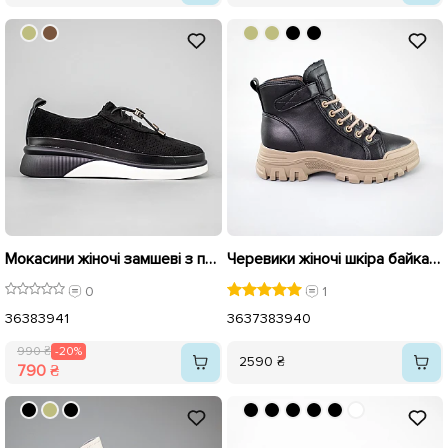
Мокасини жіночі замшеві з перфорацією 594086 Чорні розпродаж
Черевики жіночі шкіра байка 592916 Чорні
0
1
36
38
39
41
36
37
38
39
40
990 ₴
-20%
2590 ₴
790 ₴