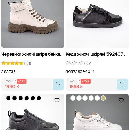
Черевики жіночі шкіра байка 592915 Молочні розпродаж
Кеди жіночі шкіряні 592407 Чорні розпродаж
5
0
36
37
38
36
37
38
39
40
41
2590 ₴
-23%
2490 ₴
-25%
1990 ₴
1868 ₴