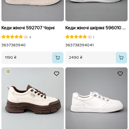
Кеди жіночі 592707 Чорні
Кеди жіночі шкіряні 596010 Білі
4
1
36
37
38
39
40
36
37
38
39
40
41
1190 ₴
2490 ₴