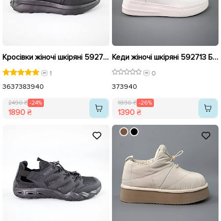
Кросівки жіночі шкіряні 592714 Чорні розпродаж
Кеди жіночі шкіряні 592713 Білі розпродаж
1
0
36
37
38
39
40
37
39
40
2490 ₴
-24%
1890 ₴
-26%
1890 ₴
1390 ₴