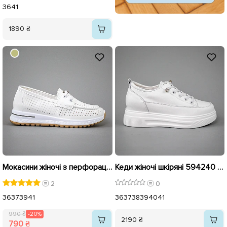
36
41
1890 ₴
Мокасини жіночі з перфорацією 594079 Білі розпродаж
Кеди жіночі шкіряні 594240 Білі
2
0
36
37
39
41
36
37
38
39
40
41
990 ₴
-20%
2190 ₴
790 ₴