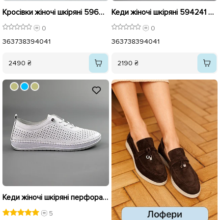
Кросівки жіночі шкіряні 596013 Бежеві
Кеди жіночі шкіряні 594241 Білі
0
0
36
37
38
39
40
41
36
37
38
39
40
41
2490 ₴
2190 ₴
Кеди жіночі шкіряні перфорація 591464 Білі
5