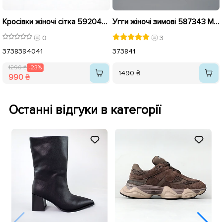
Кросівки жіночі сітка 592040 Чорні розпродаж
Угги жіночі зимові 587343 Молочні
0
3
37
38
39
40
41
37
38
41
1290 ₴
-23%
1490 ₴
990 ₴
Останні відгуки в категорії