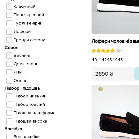
Класичний
Повсякденний
Туфлі вечірні
Лофери
Тренди сезону
Сезон
1
Весняні
40
41
42
43
44
45
Демісезонні
Літні
2890 ₴
Осінні
Підбор і підошва
Підбор низький
Підбор товстий
Підошва платформа
Підошва висока
Застібка
Без застібки