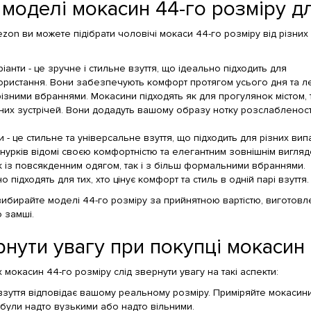
моделі мокасин 44-го розміру дл
ezon ви можете підібрати чоловічі мокаси 44-го розміру від різних
іанти - це зручне і стильне взуття, що ідеально підходить для
ристання. Вони забезпечують комфорт протягом усього дня та л
ізними вбраннями. Мокасини підходять як для прогулянок містом, т
их зустрічей. Вони додадуть вашому образу нотку розслабленості
 - це стильне та універсальне взуття, що підходить для різних випа
нурків відомі своєю комфортністю та елегантним зовнішнім виглядо
 із повсякденним одягом, так і з більш формальними вбраннями.
підходять для тих, хто цінує комфорт та стиль в одній парі взуття.
вибирайте моделі 44-го розміру за прийнятною вартістю, виготовле
 замші.
нути увагу при покупці мокасин 
 мокасин 44-го розміру слід звернути увагу на такі аспекти:
взуття відповідає вашому реальному розміру. Приміряйте мокасин
е були надто вузькими або надто вільними.