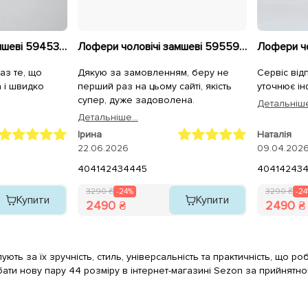
Лофери чоловічі замшеві 594533 Чорні
Лофери чоловічі замшеві 595597 Чорні
аз те, що
Дякую за замовленням, беру не
Сервіс від
а і швидко
перший раз на цьому сайті, якість
уточнює ін
супер, дуже задоволена.
Детальнiше
Детальнiше...
Ірина
Наталія
22.06.2026
09.04.202
40
41
42
43
44
45
40
41
42
43
3290 ₴
-24%
3290 ₴
-2
Купити
Купити
2490 ₴
2490 ₴
ують за їх зручність, стиль, універсальність та практичність, що р
бати нову пару 44 розміру в інтернет-магазині Sezon за прийнятно