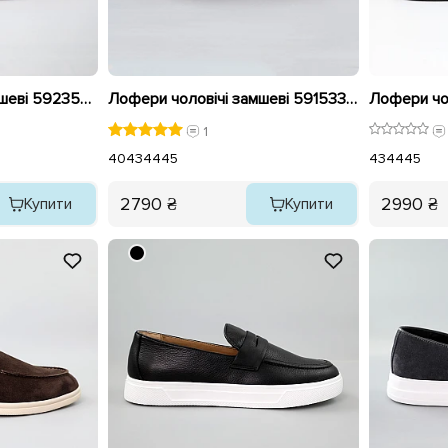
Лофери чоловічі замшеві 592353 Чорні
Лофери чоловічі замшеві 591533 Бежеві
1
40
43
44
45
43
44
45
2790 ₴
2990 ₴
Купити
Купити