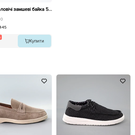
Лофери чоловічі замшеві байка 590632 Чорні розпродаж
0
4
45
%
Купити