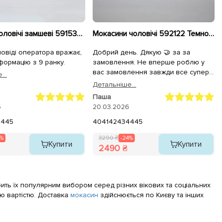
Лофери чоловічі замшеві 591533 Бежеві
Мокасини чоловічі 592122 Темно-сірі
повіді оператора вражає,
Добрий день. Дякую 🤝 за за
формацію з 9 ранку.
замовлення. Не вперше роблю у
вас замовлення завжди все супер.
...
Дякую вам.
Детальнiше...
Паша
6
20.03.2026
44
45
40
41
42
43
44
45
4%
3290 ₴
-24%
Купити
Купити
2490 ₴
обить їх популярним вибором серед різних вікових та соціальних
ю вартістю. Доставка
мокасин
здійснюється по Києву та інших