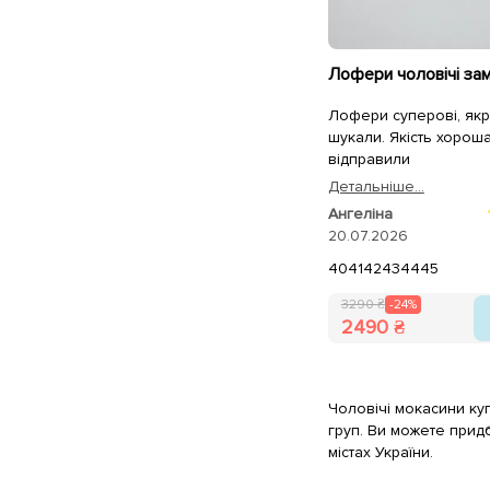
Лофери суперові, якр
шукали. Якість хорош
відправили
Детальнiше...
Ангеліна
20.07.2026
40
41
42
43
44
45
3290 ₴
-24%
2490 ₴
Чоловічі мокасини куп
груп. Ви можете прид
містах України.