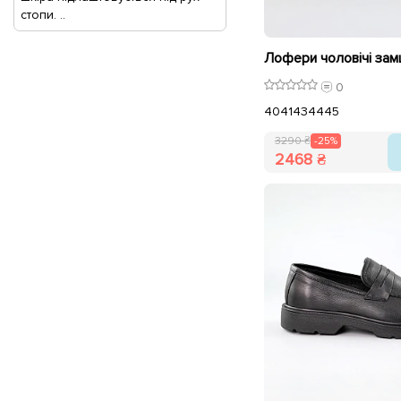
стопи. ..
0
40
41
43
44
45
3290 ₴
-25%
2468 ₴