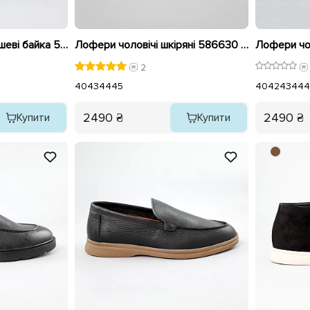
Лофери чоловічі замшеві байка 590552 Коричневі розпродаж
Лофери чоловічі шкіряні 586630 Чорні
2
40
43
44
45
40
42
43
44
4
2490 ₴
2490 ₴
Купити
Купити