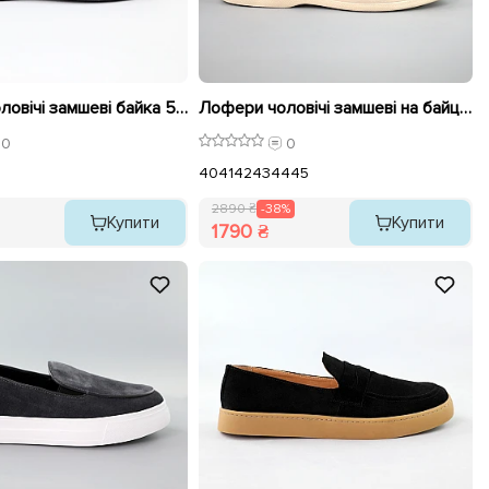
Лофери чоловічі замшеві байка 590637 Чорні
Лофери чоловічі замшеві на байці 593008 Чорні розпродаж
0
0
40
41
42
43
44
45
2890 ₴
-38%
Купити
Купити
1790 ₴