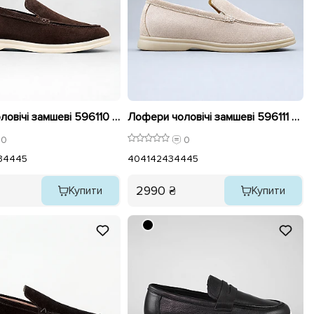
Лофери чоловічі замшеві 596110 Коричневі
Лофери чоловічі замшеві 596111 Бежеві
0
0
3
44
45
40
41
42
43
44
45
2990 ₴
Купити
Купити