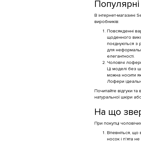
Популярні 
В інтернет-магазині S
виробників:
Повсякденні вар
щоденного вико
поєднуються з р
для неформальн
елегантності.
Чоловічі лофери
Ці моделі без ш
можна носити як
Лофери ідеально 
Почитайте відгуки та 
натуральної шкіри або
На що звер
При покупці чоловічих
Впевніться, що 
носок і п'ята н