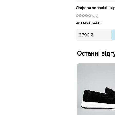
0
40
41
42
43
44
45
2790 ₴
Останні відгу