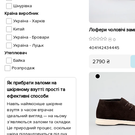
Шнурівка
Країна виробник
Україна - Харків
Китай
Україна - Бровари
0
Україна - Луцьк
40
41
42
43
44
45
Утеплювач
Байка
2790 ₴
Розпродаж
Як прибрати заломи на
шкіряномy взутті: прості та
ефективні способи
Навіть найякісніше шкіряне
взуття з часом втрачає
ідеальний вигляд — на ньому
з'являються заломи та складки.
Це природний процес, оскільки
шкіра підлаштовується під рух