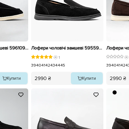
Лофери чоловічі замшеві 596109 Чорні
Лофери чоловічі замшеві 595597 Чорні
1
39
40
41
42
43
44
45
39
40
41
42
4
2990 ₴
2990 ₴
Купити
Купити