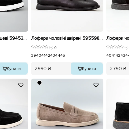
Лофери чоловічі замшеві 594533 Чорні
Лофери чоловічі шкіряні 595598 Чорні
0
39
40
41
42
43
44
45
40
41
42
43
4
2990 ₴
2790 ₴
Купити
Купити