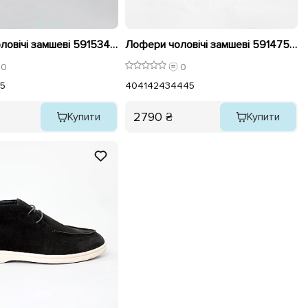
Лофери чоловічі замшеві 591534 Сірі
Лофери чоловічі замшеві 591475 Чорні
0
0
5
40
41
42
43
44
45
2790 ₴
Купити
Купити