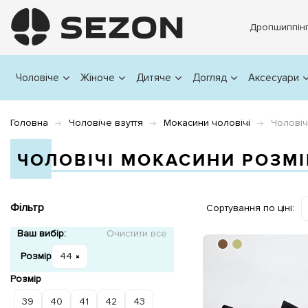
Дропшиппін
Чоловіче
Жіноче
Дитяче
Догляд
Аксесуари
Головна
Чоловіче взуття
Мокасини чоловічі
Чоловіч
ЧОЛОВІЧІ МОКАСИНИ РОЗМІ
Фільтр
Сортування по ціні:
Ваш вибір:
Очистити все
Розмір
44
Розмір
39
40
41
42
43