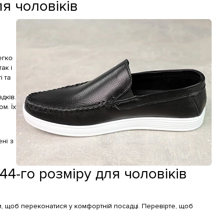
я чоловіків
егко
ак і
 та
дків.
м. Їх
ні з
44-го розміру для чоловіків
и, щоб переконатися у комфортній посадці. Перевірте, щоб