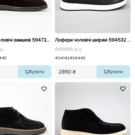
Лофери чоловічі замшеві 594729 Чорні
Лофери чоловічі шкіряні 594532 Чорні
0
0
4
45
40
41
42
43
44
45
2890 ₴
Купити
Купити