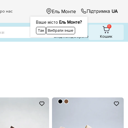
Підтримка
Ель Монте
UA
ро нас
Ваше місто
Ель Монте?
1
1
0
Так
Вибрати інше
Вхідні
Вхiд
Обране
Кошик