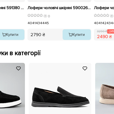
Лофери чоловічі шкіряні 591380 Чорні
Лофери чоловічі шкіряні 590026 Чорні
0
40
41
43
44
45
40
41
42
43
4
3290 ₴
-24
2790 ₴
Купити
Купити
2490 ₴
ки в категорії