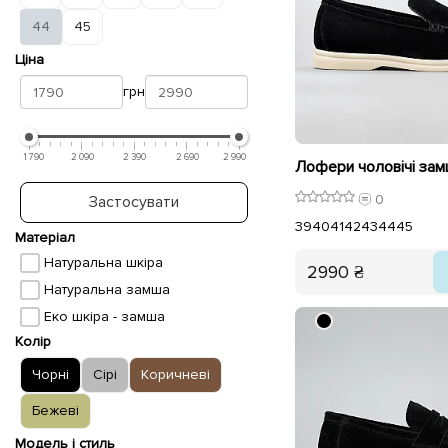
44
45
Ціна
грн
1 790
2 090
2 390
2 690
2 990
0
Застосувати
39
40
41
42
43
44
45
Матеріал
Натуральна шкіра
2990 ₴
Натуральна замша
Еко шкіра - замша
Колір
Чорні
Сірі
Коричневі
Бежеві
Модель і стиль