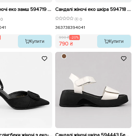
Сандалі жіночі еко замш 594719 Чорні розпродаж
Сандалі жіночі еко шкіра 594718 Чорні розпродаж
0
0
0
41
36
37
38
39
40
41
990 ₴
-20%
Купити
Купити
790 ₴
Босоніжки слінгбеки жіночі з еко-замші 595612 Чорні розпродаж
Сандалі жіночі шкіра 594443 Бежеві розпродаж