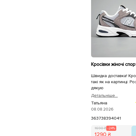
Швидка доставка! Кро
такі як на картинці. Ро
дякую
Детальнiше...
Татьяна
08.08.2026
36
37
38
39
40
41
1690 ₴
-24%
1290 ₴