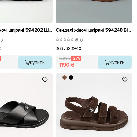
Сандалі жіночі шкіряні 594202 Шоколад розпродаж
Сандалі жіночі шкіряні 594248 Білі розпродаж
0
0
0
36
37
38
39
40
1590 ₴
-25%
Купити
Купити
1190 ₴