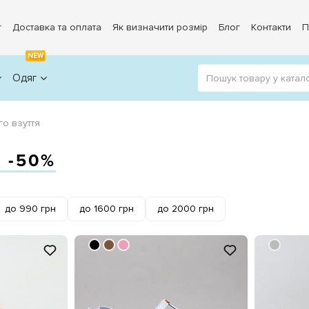
г
Доставка та оплата
Як визначити розмір
Блог
Контакти
П
NEW
Одяг
го взуття
 -50%
до 990 грн
до 1600 грн
до 2000 грн