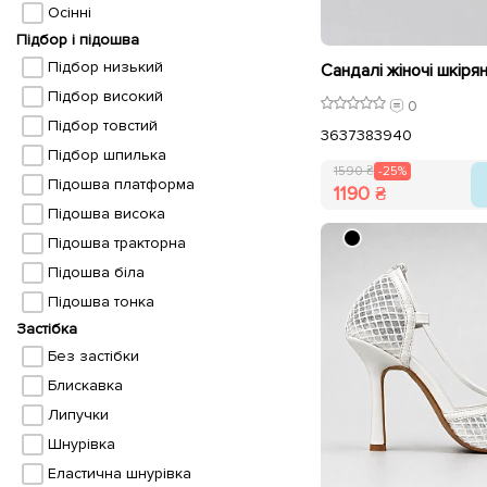
Осінні
Підбор і підошва
Підбор низький
Підбор високий
0
Підбор товстий
36
37
38
39
40
Підбор шпилька
1590 ₴
-25%
Підошва платформа
1190 ₴
Підошва висока
Підошва тракторна
Підошва біла
Підошва тонка
Застібка
Без застібки
Блискавка
Липучки
Шнурівка
Еластична шнурівка