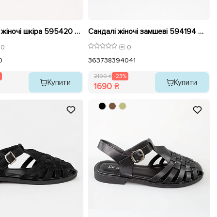
Шльопанці жіночі шкіра 595420 Чорні розпродаж
Сандалі жіночі замшеві 594194 Шоколад розпродаж
0
0
0
36
37
38
39
40
41
2190 ₴
-23%
Купити
Купити
1690 ₴