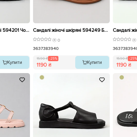
Сандалі жіночі шкіряні 594201 Чорні розпродаж
Сандалі жіночі шкіряні 594249 Бежеві розпродаж
0
36
37
38
39
40
36
37
38
39
4
1590 ₴
-25%
1590 ₴
-25%
Купити
Купити
1190 ₴
1190 ₴