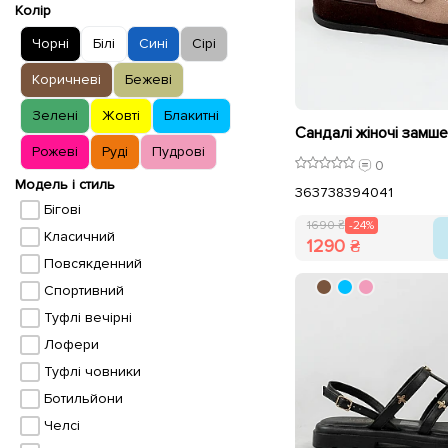
Колір
Чорні
Білі
Сині
Сірі
Коричневі
Бежеві
Зелені
Жовті
Блакитні
Рожеві
Руді
Пудрові
0
Модель і стиль
36
37
38
39
40
41
Бігові
1690 ₴
-24%
Класичний
1290 ₴
Повсякденний
Спортивний
Туфлі вечірні
Лофери
Туфлі човники
Ботильйони
Челсі