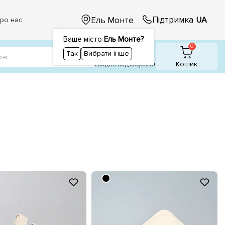
Підтримка
Ель Монте
UA
ро нас
Ваше місто
Ель Монте?
1
0
0
Так
Вибрати інше
Вхідні
Вхiд
Обране
Кошик