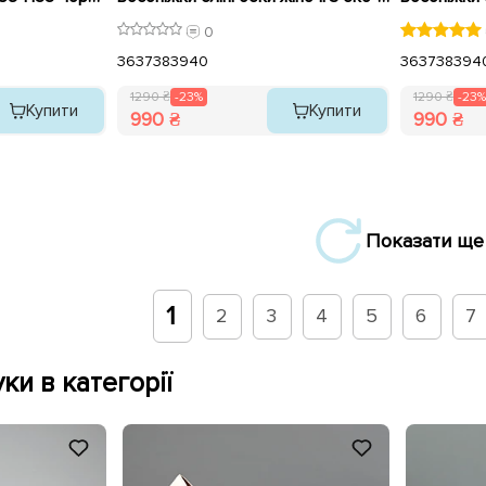
0
36
37
38
39
40
36
37
38
39
4
1290 ₴
-23%
1290 ₴
-23%
Купити
Купити
990 ₴
990 ₴
Показати ще
1
2
3
4
5
6
7
ки в категорії