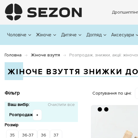
Дропшиппін
Чоловіче
Жіноче
Дитяче
Догляд
Аксесуари
Головна
Жіноче взуття
Розпродаж, знижки, акції: жіночо
ЖІНОЧЕ ВЗУТТЯ ЗНИЖКИ ДО
Фільтр
Сортування по ціні:
Ваш вибір:
Очистити все
Розпродаж
Розмір
35
36-37
36
37