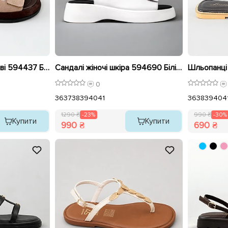
Сандалі жіночі замшеві 594437 Бежеві Коричневі розпродаж
Сандалі жіночі шкіра 594690 Білі розпродаж
0
36
37
38
39
40
41
36
38
39
40
4
1290 ₴
-23%
990 ₴
-30%
Купити
Купити
990 ₴
690 ₴