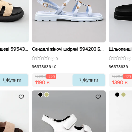
Шльопанці жіночі замшеві 595430 Бежеві розпродаж
Сандалі жіночі шкіряні 594203 Блакитні розпродаж
0
36
37
38
39
40
36
37
38
39
1590 ₴
-25%
1590 ₴
-13%
Купити
Купити
1190 ₴
1390 ₴