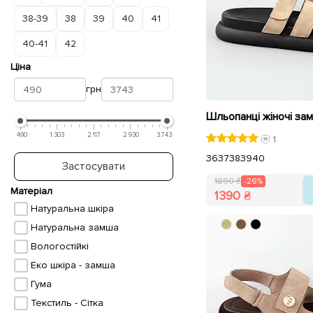
38-39
38
39
40
41
40-41
42
Ціна
грн
490
1 303
2 117
2 930
3 743
1
36
37
38
39
40
Застосувати
1890 ₴
-26%
Матеріал
1390 ₴
Натуральна шкіра
Натуральна замша
Вологостійкі
Еко шкіра - замша
Гума
Текстиль - Сітка