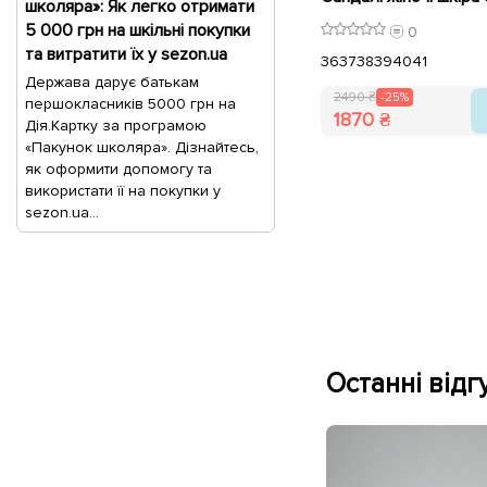
школяра»: Як легко отримати
5 000 грн на шкільні покупки
0
та витратити їх у sezon.ua
36
37
38
39
40
41
Держава дарує батькам
2490 ₴
-25%
першокласників 5000 грн на
1870 ₴
Дія.Картку за програмою
«Пакунок школяра». Дізнайтесь,
як оформити допомогу та
використати її на покупки у
sezon.ua...
Останні відгу