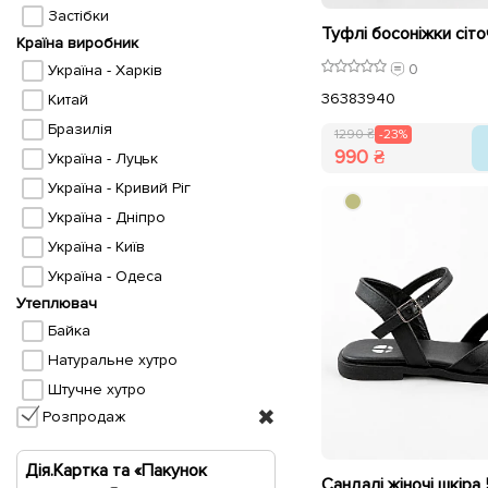
Застібки
Країна виробник
0
Україна - Харків
36
38
39
40
Китай
Бразилія
1290 ₴
-23%
990 ₴
Україна - Луцьк
Україна - Кривий Ріг
Україна - Дніпро
Україна - Київ
Україна - Одеса
Утеплювач
Байка
Натуральне хутро
Штучне хутро
Розпродаж
Дія.Картка та «Пакунок