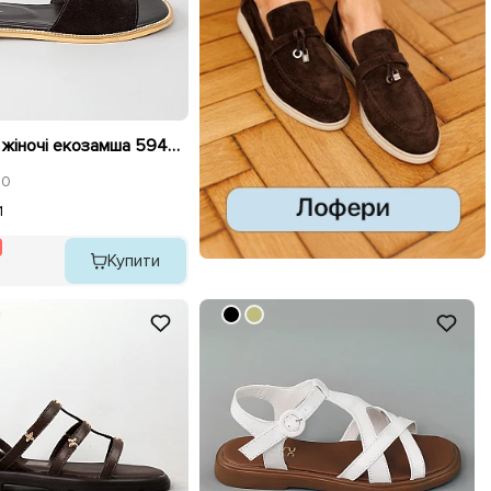
Шльопанці жіночі екозамша 594604 Чорні розпродаж
0
1
Купити