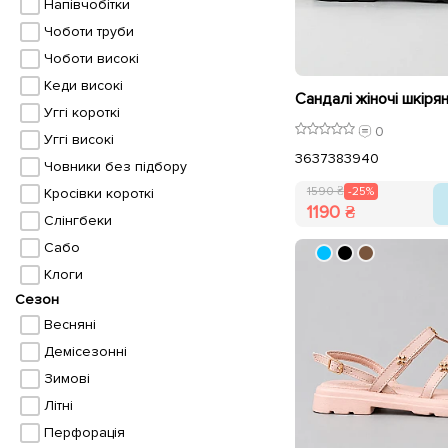
Напівчобітки
Чоботи труби
Чоботи високі
Кеди високі
Уггі короткі
0
Уггі високі
36
37
38
39
40
Човники без підбору
1590 ₴
-25%
Кросівки короткі
1190 ₴
Слінгбеки
Сабо
Клоги
Сезон
Весняні
Демісезонні
Зимові
Літні
Перфорація