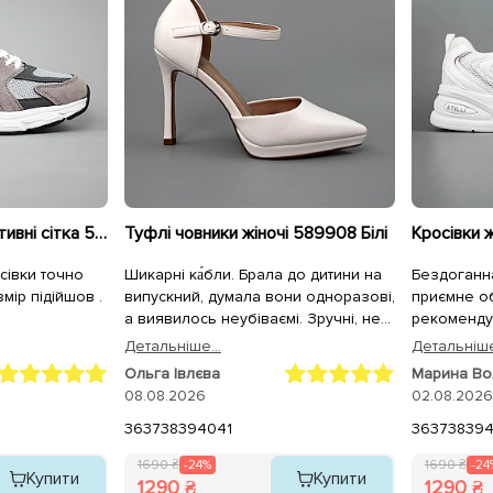
Кросівки жіночі спортивні сітка 594084 Сірі
Туфлі човники жіночі 589908 Білі
сівки точно
Шикарні ка́бли. Брала до дитини на
Бездоганна
змір підійшов .
випускний, думала вони одноразові,
приємне о
а виявилось неубіваємі. Зручні, не
рекоменду
хитаються хоча висока шпилька, на
Детальнiше...
Детальнiше
устілці "подушечки" тож зручно та
Ольга Івлєва
Марина В
м'яко ходити, +ціна! Рекомендую!
08.08.2026
02.08.2026
36
37
38
39
40
41
36
37
38
39
1690 ₴
-24%
1690 ₴
-24
Купити
Купити
1290 ₴
1290 ₴