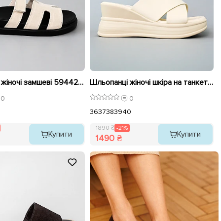
Шльопанці жіночі замшеві 594428 Бежеві розпродаж
Шльопанці жіночі шкіра на танкетці 595418 Молочні розпродаж
0
0
36
37
38
39
40
1890 ₴
-21%
Купити
Купити
1490 ₴