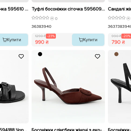
Туфлі босоніжки сіточка 595610 Білі розпродаж
Туфлі босоніжки сіточка 595609 Чорні розпродаж
0
36
38
39
40
36
37
38
39
4
1290 ₴
-23%
990 ₴
-20%
Купити
Купити
990 ₴
790 ₴
Сандалі жіночі шкіра 594188 Чорні розпродаж
Босоніжки слінгбеки жіночі з еко-замші 595611 Коричневі розпродаж