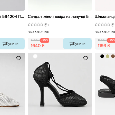
Сандалі жіночі шкіряні 594204 Пудра розпродаж
Сандалі жіночі шкіра на липучці 595627 Чорні розпродаж
0
36
37
38
39
40
36
37
38
39
4
2190 ₴
-25%
1590 ₴
-25%
Купити
Купити
1640 ₴
1193 ₴