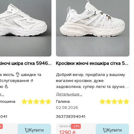
Кросівки жіночі шкіра сітка 594681 Білі
Кросівки жіночі екошкіра сітка 595293 Білі
 якість 👌 швидке та
Добрий вечір, придбала у вашому
бслуговування 🤌
магазині кросівки, дуже
ю 💪
задоволена, супер легкі та зручні, а
для чоловіка крокси, він теж
...
Детальнiше...
задоволений. Дякуємо.
олошина
Галина
02.08.2026
40
41
36
37
38
39
40
41
%
1690 ₴
-24%
Купити
Купити
1290 ₴