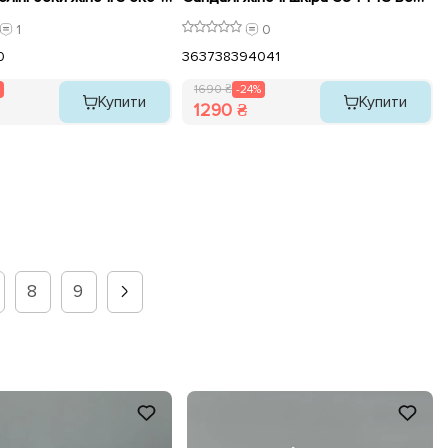
1
0
0
36
37
38
39
40
41
1690 ₴
-24%
Купити
Купити
1290 ₴
8
9