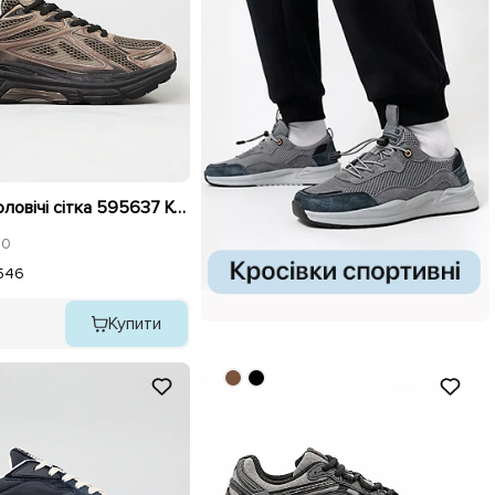
Кросівки чоловічі сітка 595637 Коричневі
0
5
46
Купити