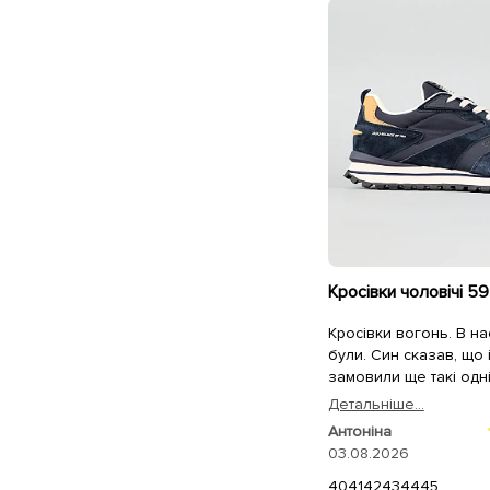
Кросівки чоловічі 5
Кросівки вогонь. В на
були. Син сказав, що
замовили ще такі одн
Детальнiше...
Антоніна
03.08.2026
40
41
42
43
44
45