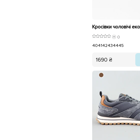
0
40
41
42
43
44
45
1690 ₴