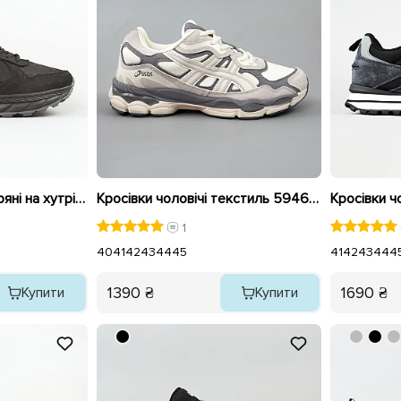
Кросівки чоловічі шкіряні на хутрі 596112 Чорні
Кросівки чоловічі текстиль 594696 Бежеві
Кросівки ч
1
40
41
42
43
44
45
41
42
43
44
4
1390 ₴
1690 ₴
Купити
Купити