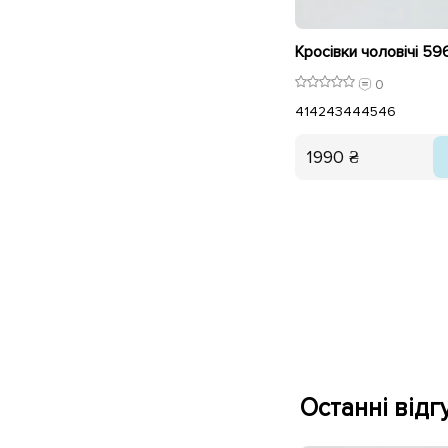
Кросівки чоловічі 596
0
41
42
43
44
45
46
1990 ₴
Останні відгу