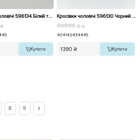
Кросівки чоловічі 596134 Білий та чорний
Кросівки чоловічі 596130 Чорний із сірим
0
0
4
45
40
41
42
43
44
45
1390 ₴
Купити
Купити
8
9