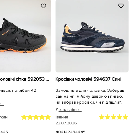
Кросівки чоловічі сітка 592053 Чорні
Кросівки чоловічі 594637 Сині
яться, потрібен 42
Замовляла для чоловіка. Забирав
сам на нп. Я йому дзвоню і питаю,
чи забрав кросівки, чи підійшли?
...
Відповідь: "Я приміряв і вирішив в
Детальнiше...
них вже і піти. Максимально зручні)"
ткин
Іванна
Дуже задоволений. Дякую!
22.07.2026
44
45
40
41
42
43
44
45