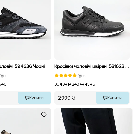
оловічі 594636 Чорні
Кросівки чоловічі шкіряні 581623 Чорні
1
18
5
46
39
40
41
42
43
44
45
46
2990 ₴
Купити
Купити