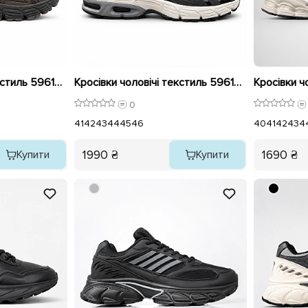
Кросівки чоловічі текстиль 596155 Коричневі
Кросівки чоловічі текстиль 596156 Чорні
0
41
42
43
44
45
46
40
41
42
43
4
1990 ₴
1690 ₴
Купити
Купити