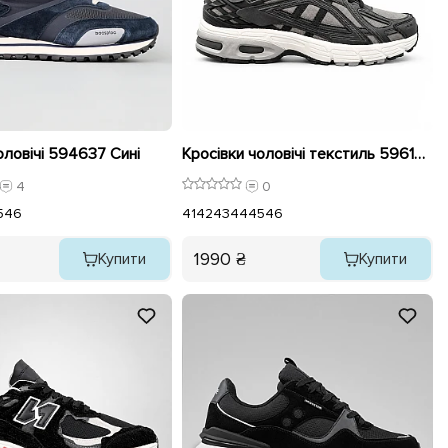
оловічі 594637 Сині
Кросівки чоловічі текстиль 596157 Темно сірі
4
0
5
46
41
42
43
44
45
46
1990 ₴
Купити
Купити