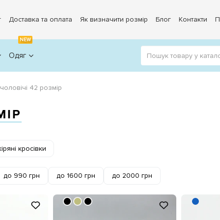
г
Доставка та оплата
Як визначити розмір
Блог
Контакти
П
NEW
Одяг
 чоловічі 42 розмір
МІР
іряні кросівки
до 990 грн
до 1600 грн
до 2000 грн