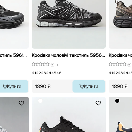
Кросівки чоловічі текстиль 596180 Чорні
Кросівки чоловічі текстиль 595631 Чорний
0
41
42
43
44
45
46
41
42
43
44
4
1890 ₴
1890 ₴
Купити
Купити