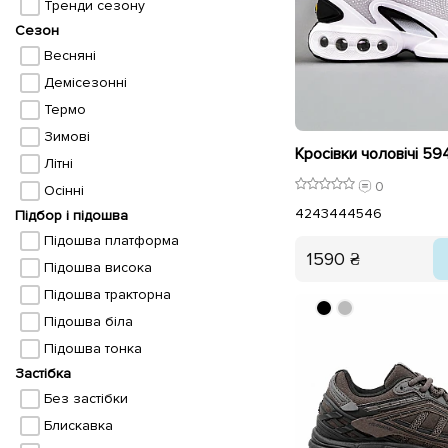
Тренди сезону
Сезон
Весняні
Демісезонні
Термо
Зимові
Літні
0
Осінні
42
43
44
45
46
Підбор і підошва
Підошва платформа
1590 ₴
Підошва висока
Підошва тракторна
Підошва біла
Підошва тонка
Застібка
Без застібки
Блискавка