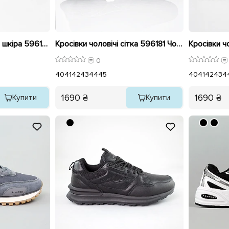
Кросівки чоловічі еко шкіра 596179 Чорні
Кросівки чоловічі сітка 596181 Чорні
Кросівки чо
0
40
41
42
43
44
45
40
41
42
43
4
1690 ₴
1690 ₴
Купити
Купити