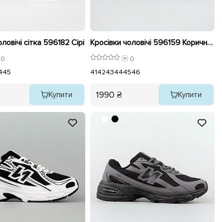
ловічі сітка 596182 Сірі
Кросівки чоловічі 596159 Коричневі
0
0
4
45
41
42
43
44
45
46
1990 ₴
Купити
Купити