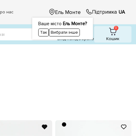
Підтримка
Ель Монте
UA
ро нас
Ваше місто
Ель Монте?
1
1
0
Так
Вибрати інше
Вхідні
Вхiд
Обране
Кошик