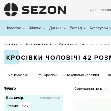
Дропшиппін
Чоловіче
Жіноче
Дитяче
Догляд
Аксесуари
Головна
Чоловіче взуття
Кросівки чоловічі
Кросівки
КРОСІВКИ ЧОЛОВІЧІ 42 РОЗ
Білі кросівки
Літні кросівки
Текстильні кросівки
Шк
Фільтр
Сортування по ціні:
Ваш вибір:
Очистити все
Розмір
42