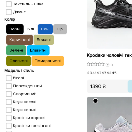
Текстиль - Сітка
Джинс
Колір
Чорні
Білі
Сині
Сірі
Коричневі
Бежеві
Зелені
Блакитні
Оливкові
Помаранчеві
0
Модель і стиль
40
41
42
43
44
45
Бігові
1390 ₴
Повсякденний
Спортивний
Кеди високі
Кеди низькі
Кросівки короткі
Кросівки трекінгові