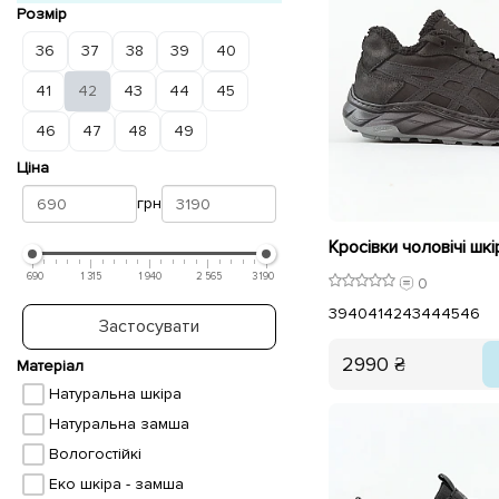
Розмір
36
37
38
39
40
41
42
43
44
45
46
47
48
49
Ціна
грн
690
1 315
1 940
2 565
3 190
0
39
40
41
42
43
44
45
46
Застосувати
2990 ₴
Матеріал
Натуральна шкіра
Натуральна замша
Вологостійкі
Еко шкіра - замша