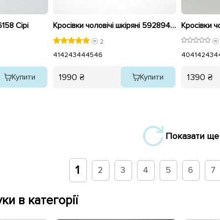
158 Сірі
Кросівки чоловічі шкіряні 592894 Чорні
2
41
42
43
44
45
46
40
41
42
43
4
1990 ₴
1390 ₴
Купити
Купити
Показати ще
1
2
3
4
5
6
7
ки в категорії