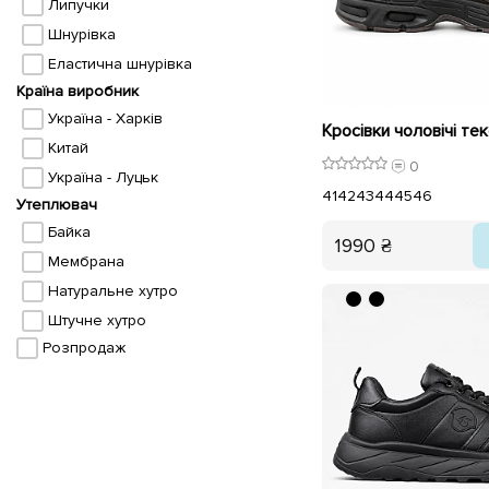
Липучки
Шнурівка
Еластична шнурівка
Країна виробник
Україна - Харків
Китай
0
Україна - Луцьк
41
42
43
44
45
46
Утеплювач
Байка
1990 ₴
Мембрана
Натуральне хутро
Штучне хутро
Розпродаж