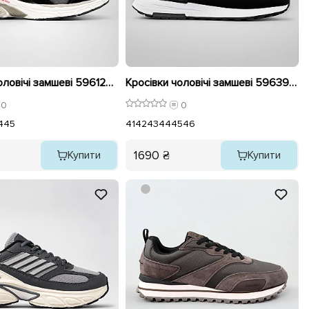
Кросівки чоловічі замшеві 596128 Чорні
Кросівки чоловічі замшеві 596390 Чорні
0
0
4
45
41
42
43
44
45
46
1690 ₴
Купити
Купити