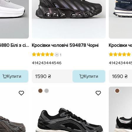
Кросівки чоловічі 594880 Білі з сірим
Кросівки чоловічі 594878 Чорні
Кросівки ч
1
41
42
43
44
45
46
41
42
43
44
4
1590 ₴
1690 ₴
Купити
Купити