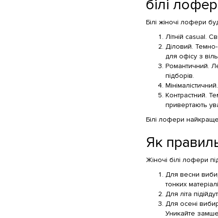
білі лофер
Білі жіночі лофери бу
Літній casual. 
Діловий. Темно-
для офісу з віл
Романтичний. Ле
підборів.
Мінімалістичний
Контрастний. Те
привертають ува
Білі лофери найкраще
Як правиль
Жіночі білі лофери пі
Для весни вибир
тонких матеріал
Для літа підійд
Для осені вибир
Уникайте замше