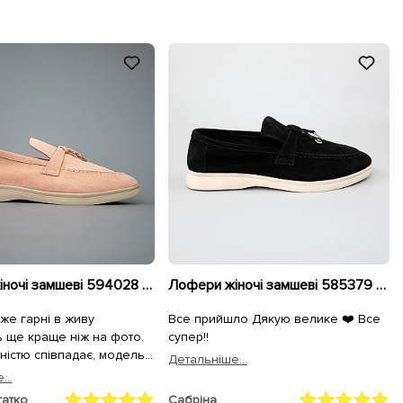
Лофери жіночі замшеві 594028 Пудрові
Лофери жіночі замшеві 585379 Чорні
же гарні в живу
Все прийшло Дякую велике ❤️ Все
 ще краще ніж на фото.
супер!!
ністю співпадає, модель
Детальнiше...
огу, колір трохи світліший
...
ить їх більш елегантними,
гатко
Сабріна