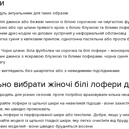
и
дуть актуальними для таких образів:
Світлі джинси або бежеві чиноси із білою сорочкою чи смугастою
сині або сірі штани прямого крою з білою блузкою та білими лоф
ьним дрес-кодом чи ділових зустрічей у неформальній обстановці.
гка сукня з квітковим принтом, однотонна пастельна або проста б
. Чорні штани, біла футболка чи сорочка та білі лофери – монохро
мні джинси з яскравою блузкою та білими лоферами, чорна сукня з
гу.
 виглядають без шкарпеток або з невидимими підслідниками.
но вибрати жіночі білі лофери д
дходять для різних сезонів, проте потрібно враховувати кілька нюа
айте лофери із щільної шкіри на невеликій підошві - вони захистя
ів, які швидко промокають.
уть лофери із перфорованої шкіри або текстилю. Добре, якщо у них
айте моделі із щільної гладкої шкіри, яку легко очистити від бруду
вих моделей - вони швидко брудняться восени.