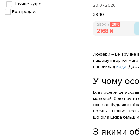
Штучне хутро
20.07.2026
Розпродаж
39
40
2890 ₴
-25%
2168 ₴
Лофери – це зручне вз
нашому інтернет-магаз
наприклад
кеди
. Дост
У чому осо
Білі лофери це яскрав
моделей, біле взуття
освіжає будь-яке вбр
носять з пізньої весни
що біла шкіра більш м
З якими о