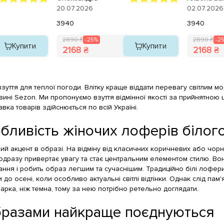
замш дуже м
20.07.2026
02.07.2026
зручні.
39
40
39
40
2890 ₴
-25%
2890 ₴
-2
Купити
Купити
2168 ₴
2168 ₴
уття для теплої погоди. Влітку краще віддати перевагу світлим мо
ині Sezon. Ми пропонуємо взуття відмінної якості за прийнятною 
авка товарів здійснюється по всій Україні.
бливість жіночих лоферів білог
ий акцент в образі. На відміну від класичних коричневих або чор
 одразу привертає увагу та стає центральним елементом стилю. Во
ання і робить образ легшим та сучаснішим. Традиційно білі лофер
 до осені, коли особливо актуальні світлі відтінки. Однак слід пам'я
арка, ніж темна, тому за нею потрібно ретельно доглядати.
бразами найкраще поєднуються