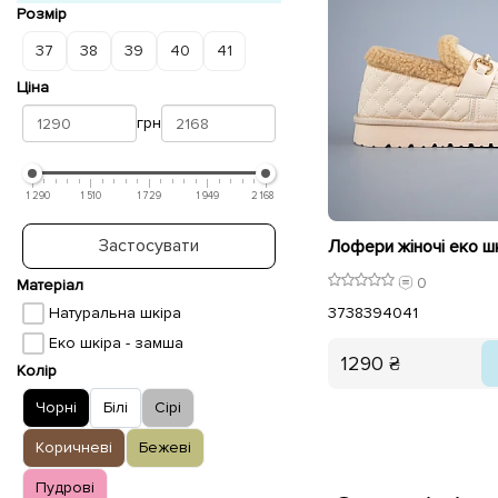
Розмір
37
38
39
40
41
Ціна
грн
1 290
1 510
1 729
1 949
2 168
Застосувати
0
Матеріал
Натуральна шкіра
37
38
39
40
41
Еко шкіра - замша
1290 ₴
Колір
Чорні
Білі
Сірі
Коричневі
Бежеві
Пудрові