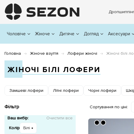
Дропшиппін
Чоловіче
Жіноче
Дитяче
Догляд
Аксесуари
Головна
Жіноче взуття
Лофери жіночі
Жіночі білі л
ЖІНОЧІ БІЛІ ЛОФЕРИ
Замшеві лофери
Літні лофери
Чорні лофери
Шкі
Фільтр
Сортування по ціні:
Ваш вибір:
Очистити все
Колір
Білі