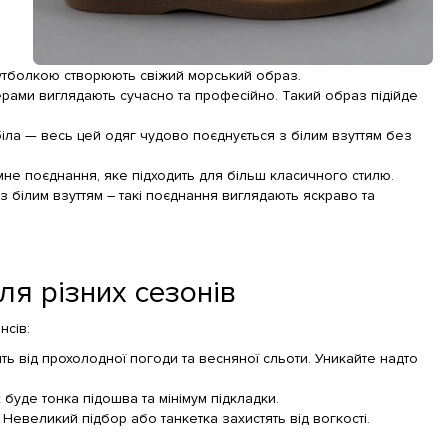
 футболкою створюють свіжий морський образ.
ерами виглядають сучасно та професійно. Такий образ підійде
іла — весь цей одяг чудово поєднується з білим взуттям без
мне поєднання, яке підходить для більш класичного стилю.
 білим взуттям – такі поєднання виглядають яскраво та
ля різних сезонів
нсів:
ть від прохолодної погоди та весняної сльоти. Уникайте надто
 буде тонка підошва та мінімум підкладки.
. Невеликий підбор або танкетка захистять від вогкості.