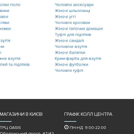
болки поло
Чоловічі аксесуари
евики
Жіночі шльопанці
овічі
Жіночі уггі
сліви
Чоловічі кросівки
ніжки
Жіночі тапочки домашні
Туфлі для підлітків
зуття
Жіночі сандалі
ни
Чоловіче взуття
і
Жіночі балетки
жне взуття
Крем-фарба для взуття
тей та підлітків
Жіночі футболки
Чоловічі туфлі
МАГАЗИНИ В КИЄВІ
ГРАФІК КОЛЛ ЦЕНТРА
ТРЦ OASIS
ПН-НД: 9:00-22:00
Оболонський просп. 47/42