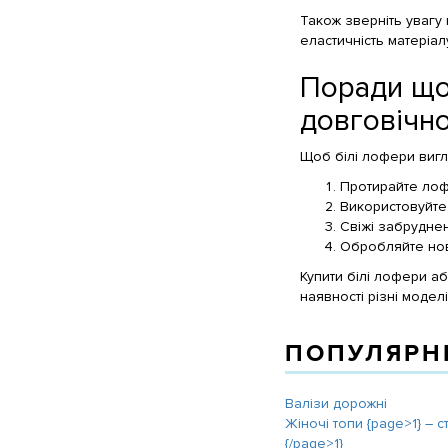
Також зверніть увагу
еластичність матеріал
Поради що
довговічно
Щоб білі лофери вигл
Протирайте лофе
Використовуйте 
Свіжі забрудне
Обробляйте нові
Купити білі лофери аб
наявності різні модел
ПОПУЛЯРНІ
Валізи дорожні
Жіночі топи {page>1} ― с
{/page>1}