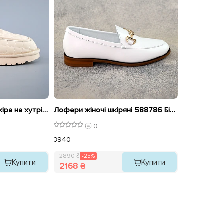
Лофери жіночі еко шкіра на хутрі 593361 Білі
Лофери жіночі шкіряні 588786 Білі розпродаж
0
39
40
2890 ₴
-25%
Купити
Купити
2168 ₴