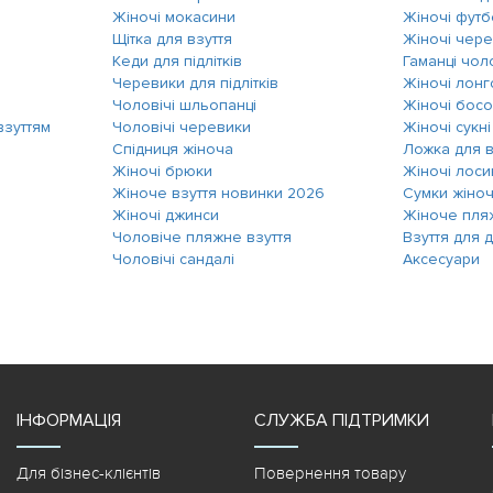
Жіночі мокасини
Жіночі фут
Щітка для взуття
Жіночі чер
Кеди для підлітків
Гаманці чол
Черевики для підлітків
Жіночі лонг
Чоловічі шльопанці
Жіночі босо
взуттям
Чоловічі черевики
Жіночі сукні
Спідниця жіноча
Ложка для в
Жіночі брюки
Жіночі лоси
Жіноче взуття новинки 2026
Сумки жіноч
Жіночі джинси
Жіноче пля
Чоловіче пляжне взуття
Взуття для ді
Чоловічі сандалі
Аксесуари
ІНФОРМАЦІЯ
СЛУЖБА ПІДТРИМКИ
Для бізнес-клієнтів
Повернення товару