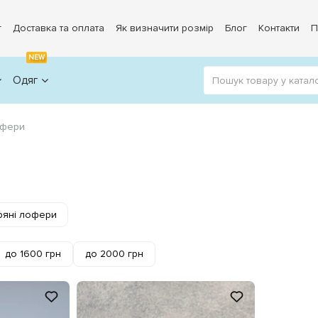
г
Доставка та оплата
Як визначити розмір
Блог
Контакти
П
NEW
Одяг
офери
ряні лофери
до 1600 грн
до 2000 грн