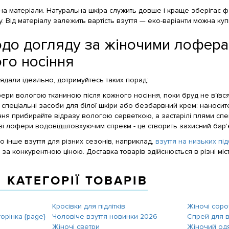
 на матеріали. Натуральна шкіра служить довше і краще зберігає 
у. Від матеріалу залежить вартість взуття — еко-варіанти можна ку
до догляду за жіночими лофера
го носіння
ядали ідеально, дотримуйтесь таких порад:
ри вологою тканиною після кожного носіння, поки бруд не в'ївся
спеціальні засоби для білої шкіри або безбарвний крем: наносит
ння прибирайте відразу вологою серветкою, а застарілі плями сп
 лофери водовідштовхуючим спреєм - це створить захисний бар'єр
о інше взуття для різних сезонів, наприклад,
взуття на низьких пі
і за конкурентною ціною. Доставка товарів здійснюється в різні міст
 КАТЕГОРІЇ ТОВАРІВ
Кросівки для підлітків
Жіночі сор
торінка {page}
Чоловіче взуття новинки 2026
Спрей для в
Жіночі светри
Жіночий од