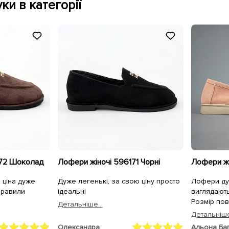
ки в категорії
172 Шоколад
Лофери жіночі 596171 Чорні
 ціна дуже
Дуже легенькі, за свою ціну просто
Лофери ду
правили
ідеальні
виглядають
Розмір пов
Детальнiше...
на вузьку н
Детальнiше
але це роб
Олександра
Альона Ба