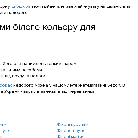
форму.
Екошкіра
теж підійде, але звертайте увагу на щільність та
пити недорого.
ми білого кольору для
.
е його раз на тиждень тонким шаром.
еціальними засобами.
 від бруду та вологи.
дборах
недорого можна у нашому інтернет-магазині Sezon. В
а України - вартість залежить від перевізника.
очки
Жіночі кросівки
зуття
Жіноче взуття
яг
Жіночі майки