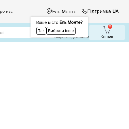
Підтримка
Ель Монте
UA
ро нас
Ваше місто
Ель Монте?
1
1
0
Так
Вибрати інше
Вхідні
Вхiд
Обране
Кошик