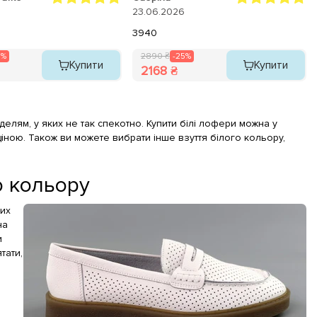
ʼякий. Легенькі, мʼякі та
23.06.2026
39
40
5%
2890 ₴
-25%
Купити
Купити
2168 ₴
делям, у яких не так спекотно. Купити білі лофери можна у
ціною. Також ви можете вибрати інше взуття білого кольору,
о кольору
них
на
и
тати,