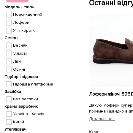
Останні відгу
Модель і стиль
Повсякденний
Лофери
Уггі короткі
Сезон
Весняні
Зимові
Літні
Осінні
Підбор і підошва
Підошва платформа
Застібка
Лофери жіночі 596
Без застібки
Дякую, лофери супер,
Країна виробник
приємна і швидко від
Україна - Харків
Детальнiше...
Китай
Утеплювач
Юля