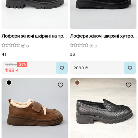
Лофери жіночі шкіряні на тракторній підошві 589564 Чорні розпродаж
Лофери жіночі шкіряні хутро 589625 Чорні
0
0
41
36
1590 ₴
-25%
2890 ₴
1193 ₴