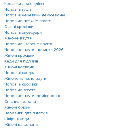
Кросівки для підлітків
Чоловічі туфлі
Чоловічі черевики демісезонні
Чоловіче пляжне взуття
Осінні кросівки
Чоловічі аксесуари
Жіноче взуття
Чоловіче шкіряне взуття
Чоловіче взуття новинки 2026
Жіночі кросівки
Кеди для підлітків
Жіночі костюми
Чоловічі сандалі
Жіноче пляжне взуття
Чоловічі кросівки
Чоловіче взуття
Чоловіче взуття демісезонне
Спідниця жіноча
Жіночі брюки
Черевики для підлітків
Шкіряні кеди
Жіночі шльопанці