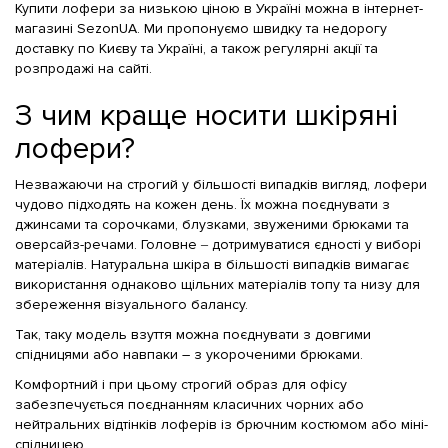
Купити лофери за низькою ціною в Україні можна в інтернет-
магазині SezonUA. Ми пропонуємо швидку та недорогу
доставку по Києву та Україні, а також регулярні акції та
розпродажі на сайті.
З чим краще носити шкіряні
лофери?
Незважаючи на строгий у більшості випадків вигляд, лофери
чудово підходять на кожен день. Їх можна поєднувати з
джинсами та сорочками, блузками, звуженими брюками та
оверсайз-речами. Головне ‒ дотримуватися єдності у виборі
матеріалів. Натуральна шкіра в більшості випадків вимагає
використання однаково щільних матеріалів топу та низу для
збереження візуального балансу.
Так, таку модель взуття можна поєднувати з довгими
спідницями або навпаки – з укороченими брюками.
Комфортний і при цьому строгий образ для офісу
забезпечується поєднанням класичних чорних або
нейтральних відтінків лоферів із брючним костюмом або міні-
спідницею.