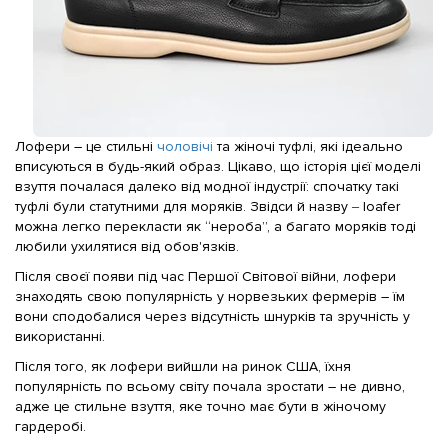
Лофери – це стильні
чоловічі
та жіночі туфлі, які ідеально
вписуються в будь-який образ. Цікаво, що історія цієї моделі
взуття почалася далеко від модної індустрії: спочатку такі
туфлі були статутними для моряків. Звідси й назву ‒ loafer
можна легко перекласти як “нероба”, а багато моряків тоді
любили ухилятися від обов'язків.
Після своєї появи під час Першої Світової війни, лофери
знаходять свою популярність у норвезьких фермерів – їм
вони сподобалися через відсутність шнурків та зручність у
використанні.
Після того, як лофери вийшли на ринок США, їхня
популярність по всьому світу почала зростати – не дивно,
адже це стильне взуття, яке точно має бути в жіночому
гардеробі.