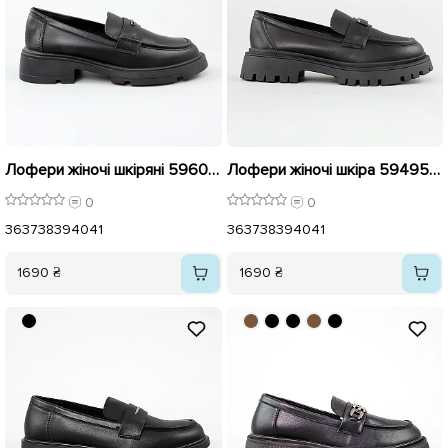
Лофери жіночі шкіряні 596022 Чорні
Лофери жіночі шкіра 594953 Чорні
0
0
36
37
38
39
40
41
36
37
38
39
40
41
1690 ₴
1690 ₴