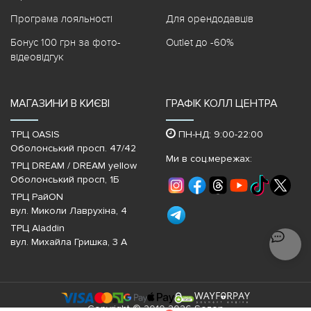
Програма лояльності
Для орендодавців
Бонус 100 грн за фото-
Outlet до -60%
відеовідгук
МАГАЗИНИ В КИЄВІ
ГРАФІК КОЛЛ ЦЕНТРА
ТРЦ OASIS
ПН-НД: 9:00-22:00
Оболонський просп. 47/42
Ми в соц.мережах:
ТРЦ DREAM / DREAM yellow
Оболонський просп, 1Б
ТРЦ РайON
вул. Миколи Лаврухіна, 4
ТРЦ Aladdin
вул. Михайла Гришка, 3 А
Copyright © 2010-2026 Sezon