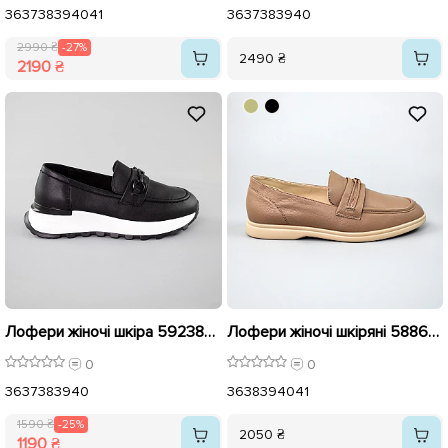
36
37
38
39
40
41
36
37
38
39
40
2990 ₴
-27%
2490 ₴
2190 ₴
Лофери жіночі шкіра 592380 Чорні розпродаж
Лофери жіночі шкіряні 588629 Бежеві
0
0
36
37
38
39
40
36
38
39
40
41
1590 ₴
-25%
2050 ₴
1190 ₴