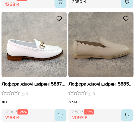
2050 ₴
1268 ₴
Лофери жіночі шкіряні 588786 Білі розпродаж
Лофери жіночі шкіряні 588505 Молочні розпродаж
0
0
40
37
40
2890 ₴
-25%
2790 ₴
-25%
2168 ₴
2093 ₴