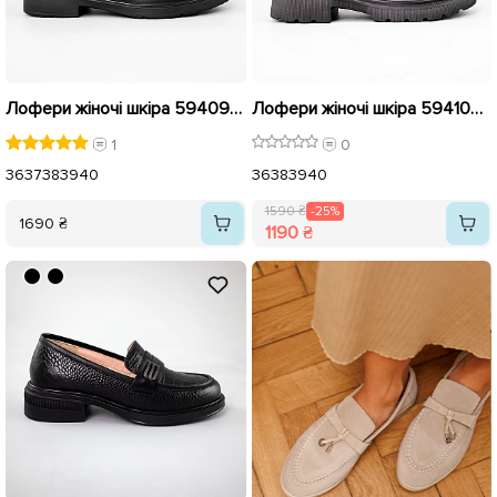
Лофери жіночі шкіра 594099 Чорні
Лофери жіночі шкіра 594103 Чорні розпродаж
1
0
36
37
38
39
40
36
38
39
40
1590 ₴
-25%
1690 ₴
1190 ₴