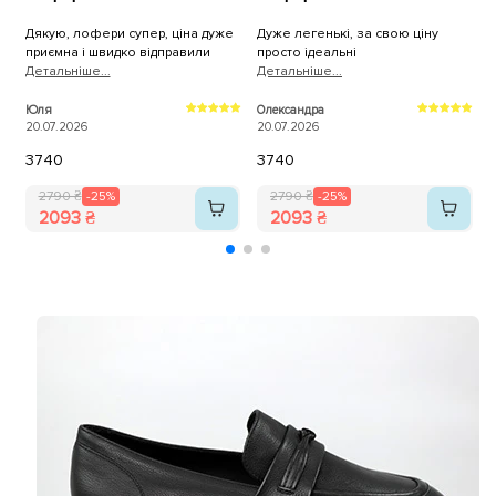
Дякую, лофери супер, ціна дуже
Дуже легенькі, за свою ціну
Л
приємна і швидко відправили
просто ідеальні
в
Детальнiше...
Детальнiше...
ф
с
Д
к
Юля
Олександра
А
20.07.2026
20.07.2026
р
0
з
37
40
37
40
м
2790 ₴
-25%
2790 ₴
-25%
2093 ₴
2093 ₴