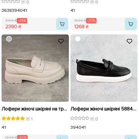
0
0
36
38
39
40
41
41
3190 ₴
-25%
1690 ₴
-25%
2390 ₴
1268 ₴
Лофери жіночі шкіряні на тракторній підошві 588239 Молочні розпродаж
Лофери жіночі шкіряні 588419 Чорні
1
0
41
39
40
41
1690 ₴
-25%