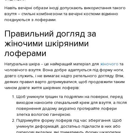
Навіть вечірні образи іноді допускають використання такого
взуття – стильні комбінезони та вечірні костюми відмінно
поєднуються з лоферами.
Правильний догляд за
жіночими шкіряними
лоферами
Натуральна шкіра ‒ це найкращий матеріал для
жіночого
та
чоловічого взуття. Вона добре адаптується під форму ноги,
довго служить, і не вимагає надто ретельного догляду. Втім,
деяких правил варто дотримуватися, щоб продовжити таким
чином довге життя шкіряних лоферів:
Щоб уникнути тріщин та подряпин на поверхні, перед
виходом наносите спеціальний крем для взуття, а після
повернення додому акуратно протирайте лофери
злегка вологою ганчіркою.
Підтримуйте форму лоферів під час зберігання. Щоб
уникнути деформацій, достатньо підкласти в них або
паперові вкладки, які триматимуть форму шкарпетки,