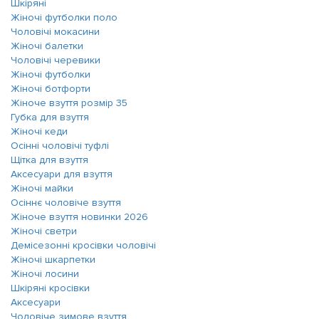
Шкіряні
Жіночі футболки поло
Чоловічі мокасини
Жіночі балетки
Чоловічі черевики
Жіночі футболки
Жіночі ботфорти
Жіноче взуття розмір 35
Губка для взуття
Жіночі кеди
Осінні чоловічі туфлі
Щітка для взуття
Аксесуари для взуття
Жіночі майки
Осіннє чоловіче взуття
Жіноче взуття новинки 2026
Жіночі светри
Демісезонні кросівки чоловічі
Жіночі шкарпетки
Жіночі лосини
Шкіряні кросівки
Аксесуари
Чоловіче зимове взуття