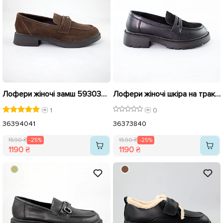
Лофери жіночі замш 593035 Коричневі розпродаж
Лофери жіночі шкіра на тракторній підошві 592378 Чорні розпродаж
1
0
36
39
40
41
36
37
38
40
1590 ₴
-25%
1590 ₴
-25%
1190 ₴
1190 ₴