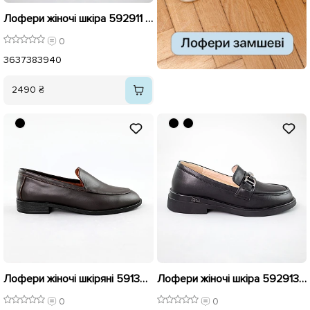
Лофери жіночі шкіра 592911 Чорні
0
36
37
38
39
40
2490 ₴
Лофери жіночі шкіряні 591369 Коричневі розпродаж
Лофери жіночі шкіра 592913 Чорні
0
0