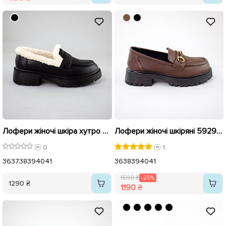
Лофери жіночі шкіра хутро 593038 Чорні
Лофери жіночі шкіряні 592960 Коричневі розпродаж
0
1
36
37
38
39
40
41
36
38
39
40
41
1590 ₴
-25%
1290 ₴
1190 ₴