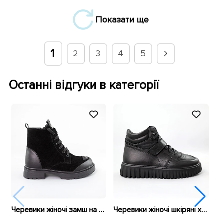
Показати ще
1
2
3
4
5
Останні відгуки в категорії
Черевики жіночі замш на хутрі 592699 Чорні
Черевики жіночі шкіряні хутро 591097 Чорні