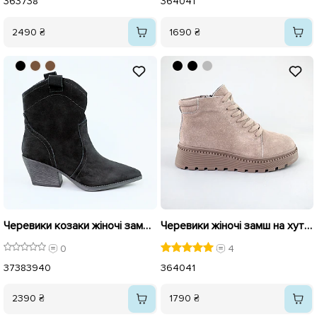
36
37
38
36
40
41
2490 ₴
1690 ₴
Черевики козаки жіночі замшеві байка 594017 Чорні
Черевики жіночі замш на хутрі 593170 Сірі
0
4
37
38
39
40
36
40
41
2390 ₴
1790 ₴