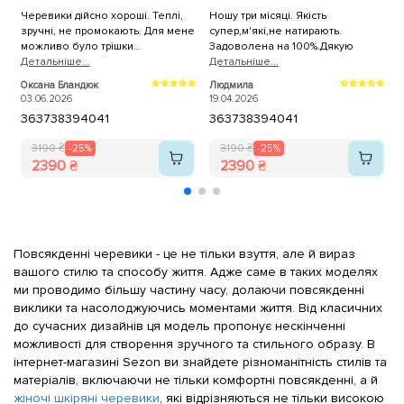
Черевики дійсно хороші. Теплі,
Ношу три місяці. Якість
зручні, не промокають. Для мене
супер,м'які,не натирають.
ч
можливо було трішки
Задоволена на 100%.Дякую
ч
слизьковаті.
Детальнiше...
Детальнiше...
н
Д
в
Оксана Бландюк
Людмила
С
ч
03.06.2026
19.04.2026
0
36
37
38
39
40
41
36
37
38
39
40
41
п
3190 ₴
-25%
3190 ₴
-25%
2390 ₴
2390 ₴
Повсякденні черевики - це не тільки взуття, але й вираз
вашого стилю та способу життя. Адже саме в таких моделях
ми проводимо більшу частину часу, долаючи повсякденні
виклики та насолоджуючись моментами життя. Від класичних
до сучасних дизайнів ця модель пропонує нескінченні
можливості для створення зручного та стильного образу. В
інтернет-магазині Sezon ви знайдете різноманітність стилів та
матеріалів, включаючи не тільки комфортні повсякденні, а й
жіночі шкіряні черевики
, які відрізняються не тільки високою