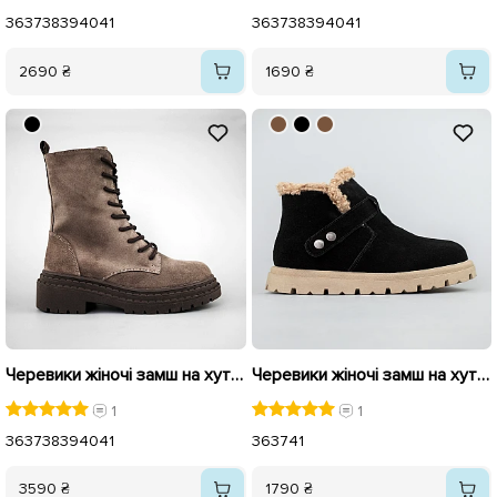
36
37
38
39
40
41
36
37
38
39
40
41
2690 ₴
1690 ₴
Черевики жіночі замш на хутрі 592738 Сірі Коричневі
Черевики жіночі замш на хутрі 593551 Чорні
1
1
36
37
38
39
40
41
36
37
41
3590 ₴
1790 ₴