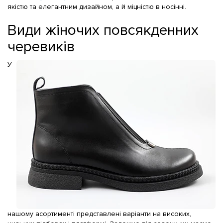
якістю та елегантним дизайном, а й міцністю в носінні.
Види жіночих повсякденних
черевиків
У
нашому асортименті представлені варіанти на високих,