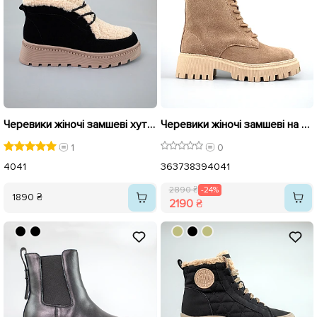
Черевики жіночі замшеві хутро 592875 Чорні
Черевики жіночі замшеві на хутрі 592640 Бежеві розпродаж
1
0
40
41
36
37
38
39
40
41
2890 ₴
-24%
1890 ₴
2190 ₴