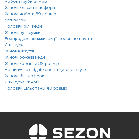
Чоботи труби зимові
Жіночі класичні лофери
Жіночі чоботи 39 розмір
Уггі високі
Чоловічі білі кеди
Жіночі руді сумки
Розпродаж, знижки, акції: чоловіче взуття
Літні туфлі
Жіноче взуття
Жіночі рожеві кеди
Жіночі кросівки 39 розмір
На липучках підліткове та дитяче взуття
Жіночі білі лофери
Літні туфлі жіночі
Чоловічі шльопанці 40 розмір