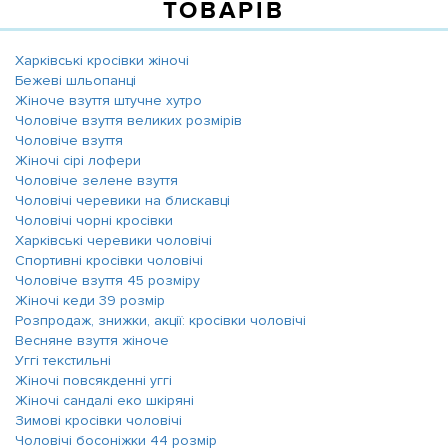
ТОВАРІВ
Харківські кросівки жіночі
Бежеві шльопанці
Жіноче взуття штучне хутро
Чоловіче взуття великих розмірів
Чоловіче взуття
Жіночі сірі лофери
Чоловіче зелене взуття
Чоловічі черевики на блискавці
Чоловічі чорні кросівки
Харківські черевики чоловічі
Спортивні кросівки чоловічі
Чоловіче взуття 45 розміру
Жіночі кеди 39 розмір
Розпродаж, знижки, акції: кросівки чоловічі
Весняне взуття жіноче
Уггі текстильні
Жіночі повсякденні уггі
Жіночі сандалі еко шкіряні
Зимові кросівки чоловічі
Чоловічі босоніжки 44 розмір