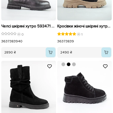
Челсі шкіряні хутро 593471 Чорні
Кросівки жіночі шкіряні хутро 593338 Чорні
0
1
36
37
38
39
40
36
37
38
39
2890 ₴
2490 ₴