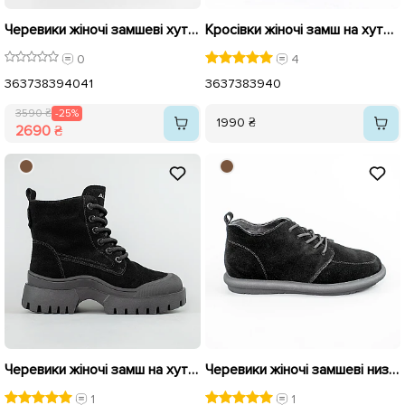
Черевики жіночі замшеві хутро 592650 Чорні розпродаж
Кросівки жіночі замш на хутрі 593171 Чорні
0
4
36
37
38
39
40
41
36
37
38
39
40
3590 ₴
-25%
1990 ₴
2690 ₴
Черевики жіночі замш на хутрі 593562 Чорні
Черевики жіночі замшеві низькі хутро 593546 Чорні
1
1