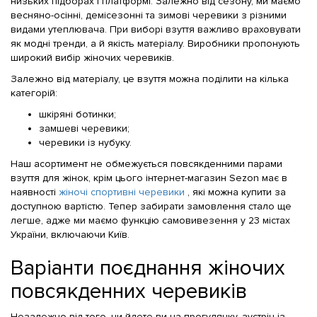
низьких підборах і платформі. Залежно від сезону, ми маємо
весняно-осінні, демісезонні та зимові черевики з різними
видами утеплювача. При виборі взуття важливо враховувати
як модні тренди, а й якість матеріалу. Виробники пропонують
широкий вибір жіночих черевиків.
Залежно від матеріалу, це взуття можна поділити на кілька
категорій:
шкіряні ботинки;
замшеві черевики;
черевики із нубуку.
Наш асортимент не обмежується повсякденними парами
взуття для жінок, крім цього інтернет-магазин Sezon має в
наявності
жіночі спортивні черевики
, які можна купити за
доступною вартістю. Тепер забирати замовлення стало ще
легше, адже ми маємо функцію самовивезення у 23 містах
України, включаючи Київ.
Варіанти поєднання жіночих
повсякденних черевиків
Незалежно від того, чи йдете ви на прогулянку, зустріч із