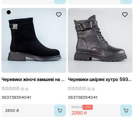
Черевики жіночі замшеві на хутрі 593469 Чорні
Черевики шкіряні хутро 593473 Чорні розпродаж
0
0
36
37
38
39
40
41
36
37
38
39
40
41
3190 ₴
-25%
2890 ₴
2390 ₴