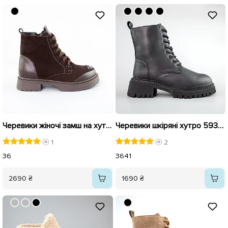
Черевики жіночі замш на хутрі 592700 Коричневі
Черевики шкіряні хутро 593427 Чорні
1
2
36
36
41
2690 ₴
1690 ₴