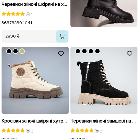
Черевики жіночі шкіряні на хутрі 593470 Чорні
1
36
37
38
39
40
41
2890 ₴
Кросівки жіночі шкіряні хутро 593339 Бежеві
Черевики жіночі замшеві на хутрі 593228 Чорні
3
3