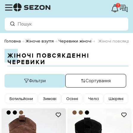
1
Головна
Жіноче взуття
Черевики жіночі
Жіночі повсякде
ЖІНОЧІ ПОВСЯКДЕННІ
ЧЕРЕВИКИ
Фільтри
Сортування
Ботильйони
Зимові
Осінні
Челсі
Шкіряні