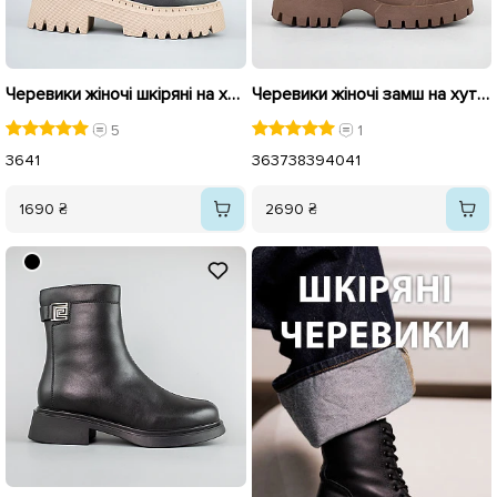
Черевики жіночі шкіряні на хутрі 593227 Чорні
Черевики жіночі замш на хутрі 593563 Коричневі
5
1
36
41
36
37
38
39
40
41
1690 ₴
2690 ₴