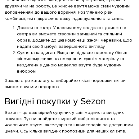
друзями чи на роботу, це жіноче взуття може стати чудовим
доповненням до вашого вбрання. Розглянемо різні
комбінації, які підкреслять вашу індивідуальність та стиль.
Джинси та светр. У класичному поєднанні джинсів та
светра ви зможете створити затишний та стильний
образ. Додайте до цієї комбінації жіночі черевики, щоб
надати своїй цибулі завершеного вигляду.
Сукня та кардиган. Якщо ви віддаєте перевагу більш
жіночному стилю, то поєднання сукні з матеріалу та
кардигану з даною моделлю взуття буде чудовим
вибором.
Заходьте до каталогу та вибирайте якісні черевики, які ви
зможете купити недорого.
Вигідні покупки у Sezon
Sezon – це ваш вірний супутник у світі модних та вигідних
покупок! Тут ви знайдете широкий вибір жіночого та
чоловічого взуття, аксесуарів та інших товарів за доступними
цінами. Ось кілька вигідних пропозицій для наших клієнтів.