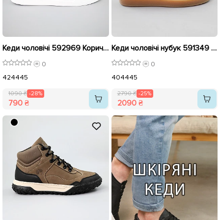
Кеди чоловічі 592969 Коричневі розпродаж
Кеди чоловічі нубук 591349 Коричневі розпродаж
0
0
42
44
45
40
44
45
1090 ₴
-28%
2790 ₴
-25%
790 ₴
2090 ₴