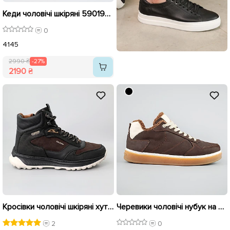
Кеди чоловічі шкіряні 590192 Коричневі розпродаж
0
41
45
2990 ₴
-27%
2190 ₴
Кросівки чоловічі шкіряні хутро 590431 Чорні коричневі розпродаж
Черевики чоловічі нубук на хутрі 592689 Коричневі
2
0