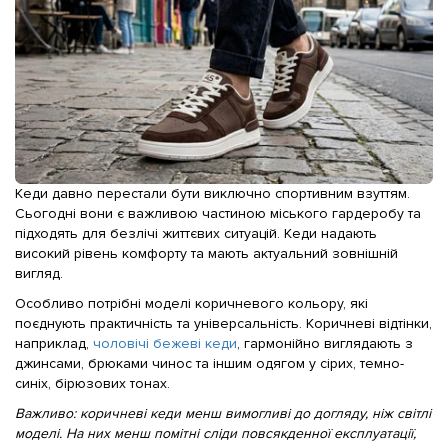
Кеди давно перестали бути виключно спортивним взуттям.
Сьогодні вони є важливою частиною міського гардеробу та
підходять для безлічі життєвих ситуацій. Кеди надають
високий рівень комфорту та мають актуальний зовнішній
вигляд.
Особливо потрібні моделі коричневого кольору, які
поєднують практичність та універсальність. Коричневі відтінки,
наприклад,
чоловічі бежеві кеди
, гармонійно виглядають з
джинсами, брюками чинос та іншим одягом у сірих, темно-
синіх, бірюзових тонах.
Важливо: коричневі кеди менш вимогливі до догляду, ніж світлі
моделі. На них менш помітні сліди повсякденної експлуатації,