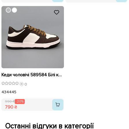
Кеди чоловічі 589584 Білі коричневі розпродаж
0
43
44
45
990 ₴
-20%
790 ₴
Останні відгуки в категорії