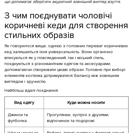
що допомагає зберігати акуратний зовнішній вигляд взуття.
З чим поєднувати чоловічі
коричневі кеди для створення
стильних образів
Як говорилося вище, однією з головних переваг коричневих
кед залишається їхня універсальність. Вони органічно
вписуються як у повсякденний, так і міський стиль,
поєднуються з різноманітним одягом та аксесуарами,
допомагаючи створювати цікаві образи. Головне при виборі
елементів костюма дотримуватися балансу між зовнішнім
виглядом і зручністю.
Найбільш вдалі поєднання:
Вид одягу
Куди можна носити
Джинси та
Прогулянки, зустрічі з друзями,
футболка
відпочинок та подорожі
Штани чинос та
Робота, ділові зустрічі у форматі casual,