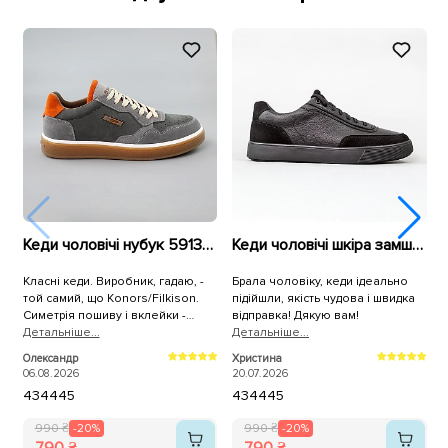
Кеди чоловічі нубук 591350 Сірі
Кеди чоловічі шкіра замш 595600 Чорні
Класні кеди. Виробник, гадаю, -
Брала чоловіку, кеди ідеально
К
той самий, що Konors/Filkison.
підійшли, якість чудова і швидка
р
Симетрія пошиву і вклейки -
відправка! Дякую вам!
ч
ідеальна, 100% повномірні. Лише
Детальнiше...
Детальнiше...
п
Д
устілки раджу одразу замінити на
Олександр
Христина
К
анатомічні/пружні/меморі.
06.08.2026
20.07.2026
2
43
44
45
43
44
45
990 ₴
-20%
990 ₴
-20%