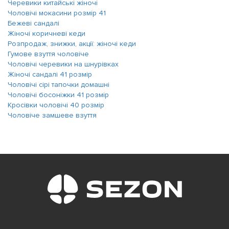
Черевики китайські жіночі
Чоловічі мокасини розмір 41
Бежеві сандалі
Жіночі коричневі кеди
Розпродаж, знижки, акції: жіночі кеди
Гумове взуття чоловіче
Чоловічі черевики на шнурівках
Жіночі сандалі 41 розмір
Чоловічі сірі тапочки домашні
Чоловічі босоніжки 41 розмір
Кросівки чоловічі 40 розмір
Чоловіче замшеве взуття