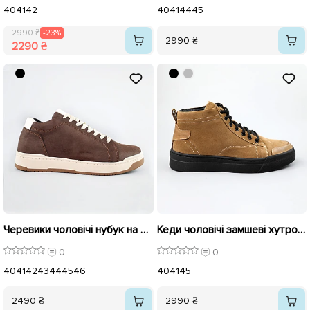
40
41
42
40
41
44
45
2990 ₴
-23%
2990 ₴
2290 ₴
Черевики чоловічі нубук на хутрі 592392 Коричневі
Кеди чоловічі замшеві хутро 590134 Коричневі
0
0
40
41
42
43
44
45
46
40
41
45
2490 ₴
2990 ₴