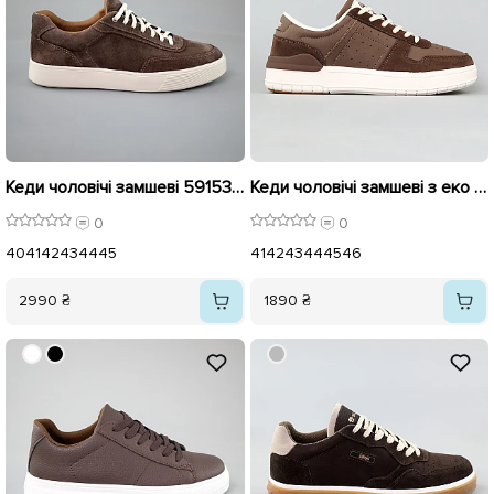
Кеди чоловічі замшеві 591539 Коричневі
Кеди чоловічі замшеві з еко шкірою 594892 Шоколад
0
0
40
41
42
43
44
45
41
42
43
44
45
46
2990 ₴
1890 ₴