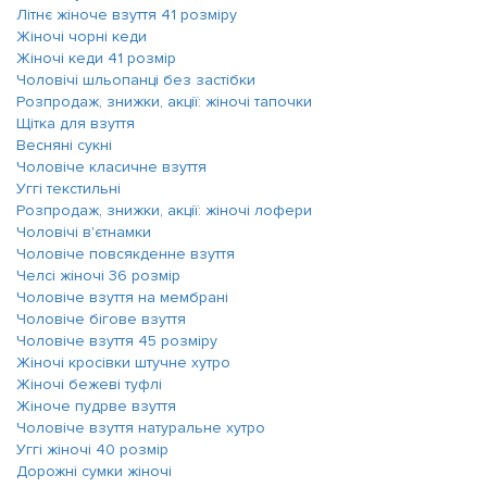
Літнє жіноче взуття 41 розміру
Жіночі чорні кеди
Жіночі кеди 41 розмір
Чоловічі шльопанці без застібки
Розпродаж, знижки, акції: жіночі тапочки
Щітка для взуття
Весняні сукні
Чоловіче класичне взуття
Уггі текстильні
Розпродаж, знижки, акції: жіночі лофери
Чоловічі в'єтнамки
Чоловіче повсякденне взуття
Челсі жіночі 36 розмір
Чоловіче взуття на мембрані
Чоловіче бігове взуття
Чоловіче взуття 45 розміру
Жіночі кросівки штучне хутро
Жіночі бежеві туфлі
Жіноче пудрве взуття
Чоловіче взуття натуральне хутро
Уггі жіночі 40 розмір
Дорожні сумки жіночі