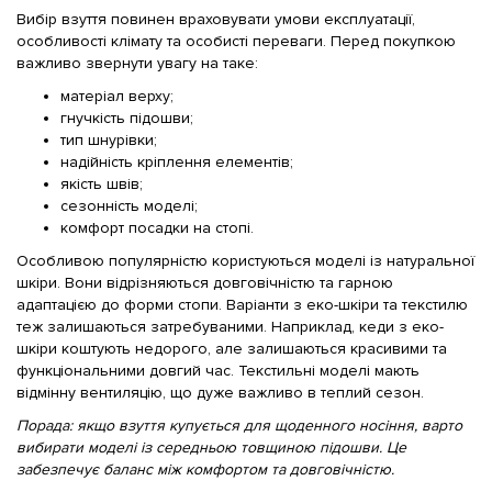
Вибір взуття повинен враховувати умови експлуатації,
особливості клімату та особисті переваги. Перед покупкою
важливо звернути увагу на таке:
матеріал верху;
гнучкість підошви;
тип шнурівки;
надійність кріплення елементів;
якість швів;
сезонність моделі;
комфорт посадки на стопі.
Особливою популярністю користуються моделі із натуральної
шкіри. Вони відрізняються довговічністю та гарною
адаптацією до форми стопи. Варіанти з еко-шкіри та текстилю
теж залишаються затребуваними. Наприклад, кеди з еко-
шкіри коштують недорого, але залишаються красивими та
функціональними довгий час. Текстильні моделі мають
відмінну вентиляцію, що дуже важливо в теплий сезон.
Порада: якщо взуття купується для щоденного носіння, варто
вибирати моделі із середньою товщиною підошви. Це
забезпечує баланс між комфортом та довговічністю.