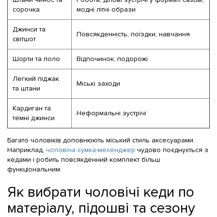
сорочка
модні літні образи
Джинси та
Повсякденність, поїздки, навчання
світшот
Шорти та поло
Відпочинок, подорожі
Легкий піджак
Міські заходи
та штани
Кардиган та
Неформальні зустрічі
темні джинси
Багато чоловіків доповнюють міський стиль аксесуарами.
Наприклад,
чоловіча сумка-месенджер
чудово поєднується з
кедами і робить повсякденний комплект більш
функціональним.
Як вибрати чоловічі кеди по
матеріалу, підошві та сезону