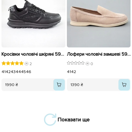
Кросівки чоловічі шкіряні 592894 Чорні
Лофери чоловічі замшеві 596175 Бежеві
2
0
41
42
43
44
45
46
41
42
1990 ₴
1390 ₴
Показати ще