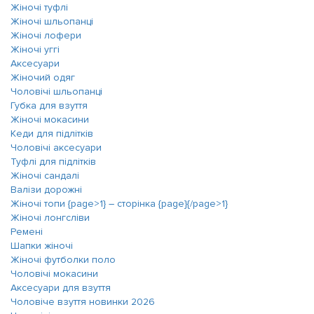
Жіночі туфлі
Жіночі шльопанці
Жіночі лофери
Жіночі уггі
Аксесуари
Жіночий одяг
Чоловічі шльопанці
Губка для взуття
Жіночі мокасини
Кеди для підлітків
Чоловічі аксесуари
Туфлі для підлітків
Жіночі сандалі
Валізи дорожні
Жіночі топи {page>1} ― сторінка {page}{/page>1}
Жіночі лонгсліви
Ремені
Шапки жіночі
Жіночі футболки поло
Чоловічі мокасини
Аксесуари для взуття
Чоловіче взуття новинки 2026