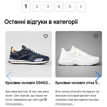
1
2
3
4
5
Останні відгуки в категорії
Кросівки чоловічі 594637 Сині
Кросівки чоловічі сітка 594396 Білі
Кросівки вогонь. В нас такі вже
Все супер спасибо большое за
К
були. Син сказав, що інших не
магазин который делает мои
р
хоче замовили ще такі одні🥰
покупки ещё выгоднее быстрее
Детальнiше...
и качественнее,спасибо
Детальнiше...
П