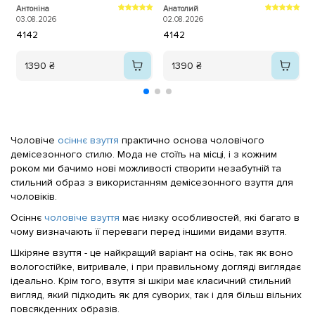
большое всему коллективу
2
Антоніна
Анатолий
магазина Sezon.ua за самоё
03.08.2026
02.08.2026
лучшее обслуживание качество
41
42
41
42
продукции и быструю доставку на
адрес.
1390 ₴
1390 ₴
Чоловіче
осіннє взуття
практично основа чоловічого
демісезонного стилю. Мода не стоїть на місці, і з кожним
роком ми бачимо нові можливості створити незабутній та
стильний образ з використанням демісезонного взуття для
чоловіків.
Осіннє
чоловіче взуття
має низку особливостей, які багато в
чому визначають її переваги перед іншими видами взуття.
Шкіряне взуття - це найкращий варіант на осінь, так як воно
вологостійке, витривале, і при правильному догляді виглядає
ідеально. Крім того, взуття зі шкіри має класичний стильний
вигляд, який підходить як для суворих, так і для більш вільних
повсякденних образів.