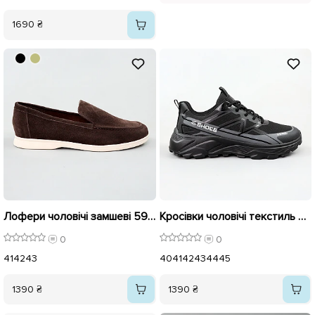
1690 ₴
Лофери чоловічі замшеві 596174 Коричневі
Кросівки чоловічі текстиль 596180 Чорні
0
0
41
42
43
40
41
42
43
44
45
1390 ₴
1390 ₴