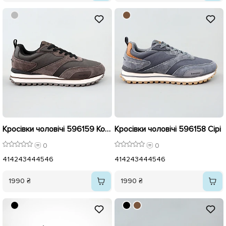
Кросівки чоловічі 596159 Коричневі
Кросівки чоловічі 596158 Сірі
0
0
41
42
43
44
45
46
41
42
43
44
45
46
1990 ₴
1990 ₴