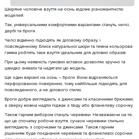
Шкіряне чоловіче взуття на осінь відоме різноманітністю
моделей.
Так, універсальними комфортними варіантами стануть челсі,
дербі та броги.
Челсі відмінно підходять як діловому образу, і
повсякденному. Блиск натуральної шкіри та темна кольорова
гамма роблять таке взуття ідеальним для ділових образів.
При цьому наявність гумових вставок дозволяє зручно та
швидко знімати та надягати цю модель.
Ще один варіант на осінь – броги. Вони відрізняються
перфорованою поверхнею, тому найбільше підходять для
повсякденного, а не ділового стилю.
Броги добре виглядають з джинсами та класичними брюками,
а зверху можна надіти піджак з твіду або фланелеву сорочку.
Також гарним вибором стануть черевики. Незважаючи на те,
що це спочатку робоче взуття, сучасні черевики стильно
виглядають з сорочками та джинсами. Також гарним
рішенням буде поєднання черевиків та фланелевої сорочки