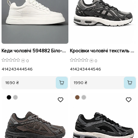
Кеди чоловічі 594882 Біло-молочні
Кросівки чоловічі текстиль 596157 Темно сірі
0
0
41
42
43
44
45
46
41
42
43
44
45
46
1690 ₴
1990 ₴