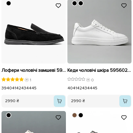
Лофери чоловічі замшеві 595597 Чорні
Кеди чоловічі шкіра 595602 Білі
1
0
39
40
41
42
43
44
45
40
41
42
43
44
45
2990 ₴
2990 ₴