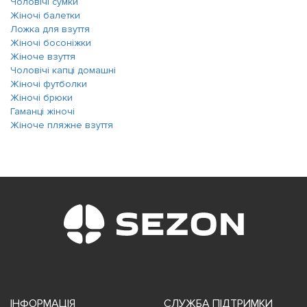
Чоловічі сумки
Жіночі балетки
Ложка для взуття
Жіночі босоніжки
Жіноче взуття
Чоловічі капці домашні
Жіночі футболки
Жіночі брюки
Гаманці жіночі
Жіноче пляжне взуття
ІНФОРМАЦІЯ
СЛУЖБА ПІДТРИМКИ