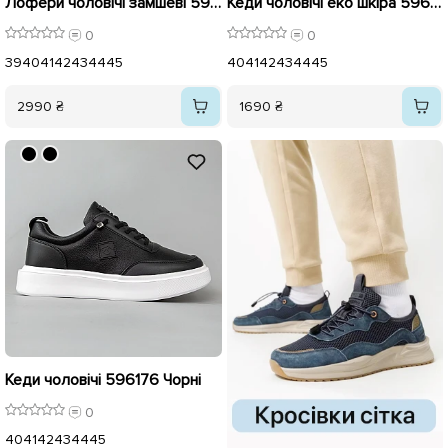
Лофери чоловічі замшеві 596109 Чорні
Кеди чоловічі еко шкіра 596178 Чорні
0
0
39
40
41
42
43
44
45
40
41
42
43
44
45
2990 ₴
1690 ₴
Кеди чоловічі 596176 Чорні
0
40
41
42
43
44
45