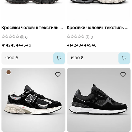
Кросівки чоловічі текстиль 596155 Коричневі
Кросівки чоловічі текстиль 596156 Чорні
0
0
41
42
43
44
45
46
41
42
43
44
45
46
1990 ₴
1990 ₴