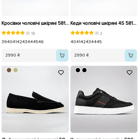
Кросівки чоловічі шкіряні 581623 Чорні
Кеди чоловічі шкіряні 4S 581934 Чорні
18
2
39
40
41
42
43
44
45
46
40
41
42
43
44
45
2990 ₴
2990 ₴