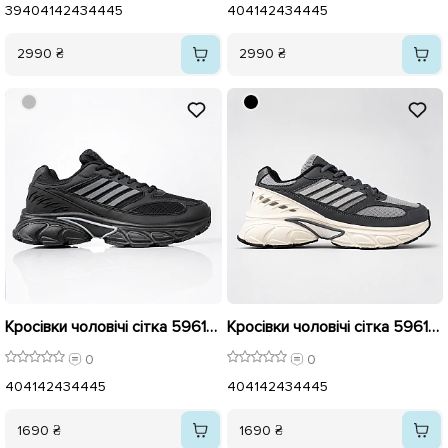
39
40
41
42
43
44
45
40
41
42
43
44
45
2990 ₴
2990 ₴
Кросівки чоловічі сітка 596181 Чорні
Кросівки чоловічі сітка 596182 Сірі
0
0
40
41
42
43
44
45
40
41
42
43
44
45
1690 ₴
1690 ₴