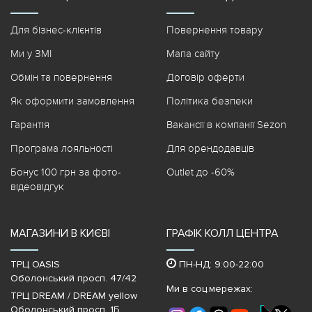
Для бізнес-клієнтів
Повернення товару
Ми у ЗМІ
Мапа сайту
Обмін та повернення
Договір оферти
Як оформити замовлення
Політика безпеки
Гарантія
Вакансії в компанії Sezon
Програма лояльності
Для орендодавців
Бонус 100 грн за фото-
Outlet до -60%
відеовідгук
МАГАЗИНИ В КИЄВІ
ГРАФІК КОЛЛ ЦЕНТРА
ТРЦ OASIS
ПН-НД: 9:00-22:00
Оболонський просп. 47/42
Ми в соц.мережах:
ТРЦ DREAM / DREAM yellow
Оболонський просп, 1Б