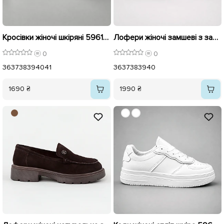
Кросівки жіночі шкіряні 596135 Білі
Лофери жіночі замшеві з застібкою 596665 Латте
0
0
36
37
38
39
40
41
36
37
38
39
40
1690 ₴
1990 ₴