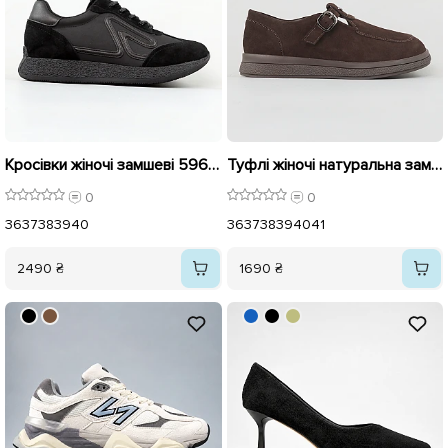
Кросівки жіночі замшеві 596016 Чорні
Туфлі жіночі натуральна замша 596141 Коричневі
0
0
36
37
38
39
40
36
37
38
39
40
41
2490 ₴
1690 ₴