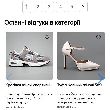
1
2
3
4
5
Останні відгуки в категорії
Кросівки жіночі спортивні сітка 594084 Сірі
Туфлі човники жіночі 589908 Білі
Швидка доставка! Кросівки точно
Шикарні ка́бли. Брала до дитини
Б
такі як на картинці. Розмір
на випускний, думала вони
підійшов . дякую
одноразові, а виявилось
Детальнiше...
неубіваємі. Зручні, не хитаються
Детальнiше...
Д