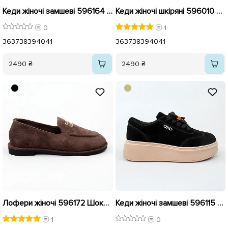
Кеди жіночі замшеві 596164 Шоколад
Кеди жіночі шкіряні 596010 Білі
0
1
36
37
38
39
40
41
36
37
38
39
40
41
2490 ₴
2490 ₴
Лофери жіночі 596172 Шоколад
Кеди жіночі замшеві 596115 Чорні
1
0