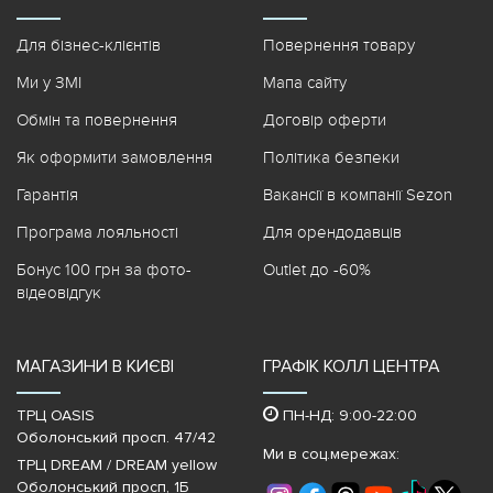
Для бізнес-клієнтів
Повернення товару
Ми у ЗМІ
Мапа сайту
Обмін та повернення
Договір оферти
Як оформити замовлення
Політика безпеки
Гарантія
Вакансії в компанії Sezon
Програма лояльності
Для орендодавців
Бонус 100 грн за фото-
Outlet до -60%
відеовідгук
МАГАЗИНИ В КИЄВІ
ГРАФІК КОЛЛ ЦЕНТРА
ТРЦ OASIS
ПН-НД: 9:00-22:00
Оболонський просп. 47/42
Ми в соц.мережах:
ТРЦ DREAM / DREAM yellow
Оболонський просп, 1Б