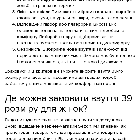
ходьбі на різних поверхнях.
Якісні матеріали Ви можете вибрати в каталозі вироби з
екошкіри, гуми, натуральної шкіри, текстилю або замші.
Відповідний підбор або платформа. Висота цих
елементів повинна відповідати вашим потребам та
комфорту. Вибирайте пару з підборами, які ви
впевнено зможете носити без втоми та дискомфорту.
Сезонність. Вибирайте нове взуття в залежності від
пори року та кліматичних умов. Зимова має бути теплою
і водонепроникною, а літня — легкою і дихаючою.
Враховуючи ці критерії, ви зможете вибрати взуття 39-го
розміру, яке ідеально підходитиме для ваших потреб і
забезпечуватиме максимальний комфорт при носінні.
Де можна замовити взуття 39
розміру для жінок?
Якщо ви шукаєте стильне та якісне взуття за доступною
ціною, відвідайте інтернет-магазин Sezon. Ми впевнені як
пропоновані товари, тому що представляємо товари від
перевірених виробників. Відгуки можна прочитати на сайті.