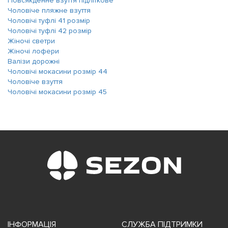
Повсякденне взуття підліткове
Чоловіче пляжне взуття
Чоловічі туфлі 41 розмір
Чоловічі туфлі 42 розмір
Жіночі светри
Жіночі лофери
Валізи дорожні
Чоловічі мокасини розмір 44
Чоловіче взуття
Чоловічі мокасини розмір 45
ІНФОРМАЦІЯ
СЛУЖБА ПІДТРИМКИ