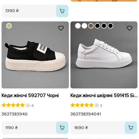
1390 ₴
Кеди жіночі 592707 Чорні
Кеди жіночі шкіряні 591415 Білі
4
3
36
37
38
39
40
36
37
38
39
40
41
1190 ₴
1690 ₴