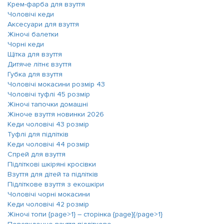
Крем-фарба для взуття
Чоловічі кеди
Аксесуари для взуття
Жіночі балетки
Чорні кеди
Щітка для взуття
Дитяче літнє взуття
Губка для взуття
Чоловічі мокасини розмір 43
Чоловічі туфлі 45 розмір
Жіночі тапочки домашні
Жіноче взуття новинки 2026
Кеди чоловічі 43 розмір
Туфлі для підлітків
Кеди чоловічі 44 розмір
Спрей для взуття
Підліткові шкіряні кросівки
Взуття для дітей та підлітків
Підліткове взуття з екошкіри
Чоловічі чорні мокасини
Кеди чоловічі 42 розмір
Жіночі топи {page>1} ― сторінка {page}{/page>1}