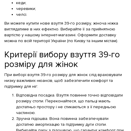
кеди;
черевики;
челсі.
Ви можете купити нове взуття 39-го розміру, жіноча ніжка
виглядатиме в них ефектно. Вибирайте її за прийнятною
вартістю у нашому інтернет-магазині. Оформити доставку
можна по всій території України (по Києву та іншим містам).
Критерії вибору взуття 39-го
розміру для жінок
При виборі взуття 39-го розміру для жінок слід враховувати
низку важливих нюансів, щоб забезпечити комфорт та
підтримку для ніг:
Відповідна посадка. Взуття повинне точно відповідати
розміру стопи. Переконайтеся, що пальці мають
достатньо простору і не стикаються з її передньою
частиною.
Зручна підошва. Вона повинна забезпечувати
достатню амортизацію та підтримку дуги стопи.
Вибирайте пару з підошвою, що гарантує комфорт при