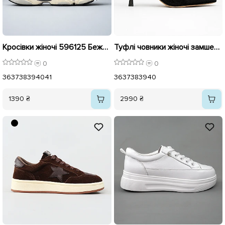
Кросівки жіночі 596125 Бежеві
Туфлі човники жіночі замшеві 596290 Чорні
0
0
36
37
38
39
40
41
36
37
38
39
40
1390 ₴
2990 ₴