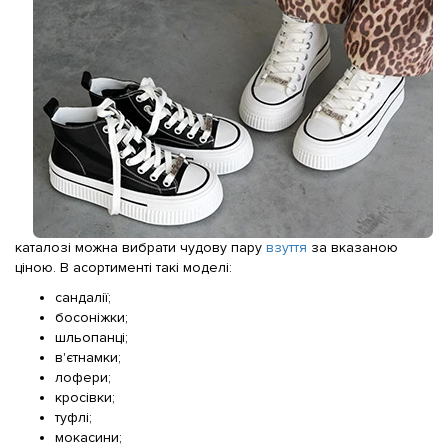
каталозі можна вибрати чудову пару
взуття
за вказаною
ціною. В асортименті такі моделі:
сандалії;
босоніжки;
шльопанці;
в'єтнамки;
лофери;
кросівки;
туфлі;
мокасини;