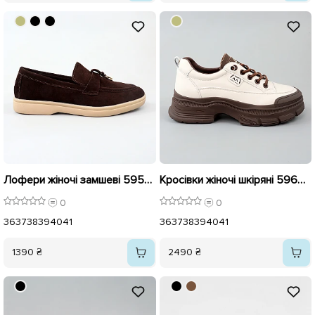
Лофери жіночі замшеві 595993 Коричневі
Кросівки жіночі шкіряні 596013 Бежеві
0
0
36
37
38
39
40
41
36
37
38
39
40
41
1390 ₴
2490 ₴