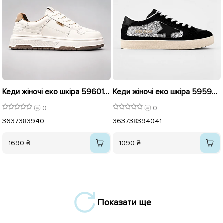
Кеди жіночі еко шкіра 596011 Бежеві
Кеди жіночі еко шкіра 595980 Чорні з сірими сріблястками
0
0
36
37
38
39
40
36
37
38
39
40
41
1690 ₴
1090 ₴
Показати ще