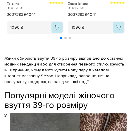
хоча висока шпилька, на устілці
Татьяна
Ольга Івлєва
М
"подушечки" тож зручно та м'яко
08.08.2026
08.08.2026
0
ходити, +ціна! Рекомендую!
36
37
38
39
40
41
36
37
38
39
40
41
1090 ₴
1090 ₴
Жінки обирають взуття 39-го розміру відповідно до останніх
модних тенденцій або для створення певного стилю. Існують і
інші причини, чому варто купити нову пару в каталозі
інтернет-магазину Sezon. Наприклад, запрошення на
прогулянку, подорож, на захід чи інші події.
Популярні моделі жіночого
взуття 39-го розміру
У