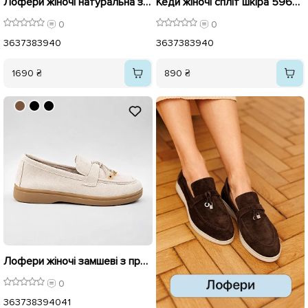
Лофери жіночі натуральна замша 596415 Коричневі
Кеди жіночі спліт шкіра 596536 Білі
0
0
36
37
38
39
40
36
37
38
39
40
1690 ₴
890 ₴
Лофери жіночі замшеві з прикрасами 595991 Бежеві
0
36
37
38
39
40
41