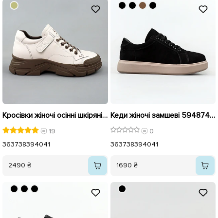
Кросівки жіночі осінні шкіряні 590102 Молочні
Кеди жіночі замшеві 594874 Чорні
19
0
36
37
38
39
40
41
36
37
38
39
40
41
2490 ₴
1690 ₴