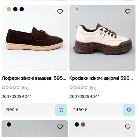
Лофери жіночі замшеві 595993 Коричневі
Кросівки жіночі шкіряні 596013 Бежеві
0
0
36
37
38
39
40
41
36
37
38
39
40
41
1390 ₴
2490 ₴