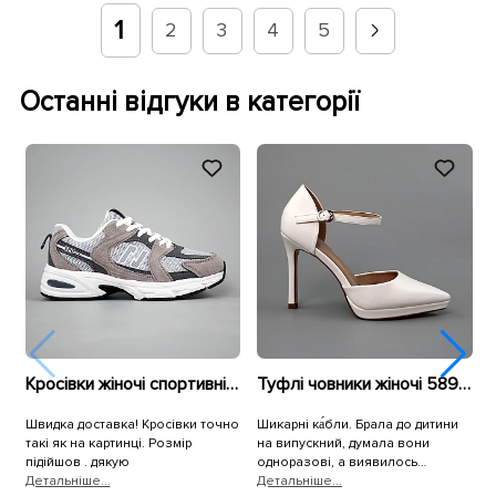
1
2
3
4
5
Останні відгуки в категорії
Кросівки жіночі спортивні сітка 594084 Сірі
Туфлі човники жіночі 589908 Білі
Швидка доставка! Кросівки точно
Шикарні ка́бли. Брала до дитини
Б
такі як на картинці. Розмір
на випускний, думала вони
підійшов . дякую
одноразові, а виявилось
Детальнiше...
неубіваємі. Зручні, не хитаються
Детальнiше...
Д