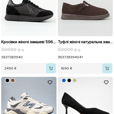
Кросівки жіночі замшеві 596016 Чорні
Туфлі жіночі натуральна замша 596141 Коричневі
0
0
36
37
38
39
40
36
37
38
39
40
41
2490 ₴
1690 ₴