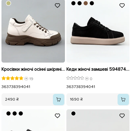
Кросівки жіночі осінні шкіряні 590102 Молочні
Кеди жіночі замшеві 594874 Чорні
19
0
36
37
38
39
40
41
36
37
38
39
40
41
2490 ₴
1690 ₴