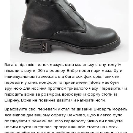
Багато підлітків і жінок можуть мати маленьку стопу, тому їм
підходить взуття 36-го розміру. Вибір нової пари може бути
індивідуальним і залежить від багатьох факторів, таких як
переваги у стилі, комфорті та призначенні. Вона має бути
зручною для носіння протягом тривалого часу. Перевірте, чи
підходить вона за розміром, враховуючи форму стопи та
ширину. Вона не повинна давити чи натирати ноги.
Враховуйте свої переваги у стилі та дизайні. Виберіть модель,
яка відповідає вашому образу. Важливо, щоб її легко було
поєднувати з речами вашого гардеробу. Якщо ви плануєте
носити взуття на тривалі прогулянки або стояти на ногах,
переконайтеся, що воно забезпечує достатню підтримку для