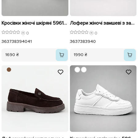
Кросівки жіночі шкіряні 596135 Білі
Лофери жіночі замшеві з застібкою 596665 Латте
0
0
36
37
38
39
40
41
36
37
38
39
40
1690 ₴
1990 ₴