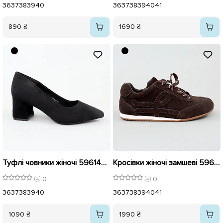
36
37
38
39
40
36
37
38
39
40
41
890 ₴
1690 ₴
Туфлі човники жіночі 596146 Чорні
Кросівки жіночі замшеві 596119 Коричневі
0
0
36
37
38
39
40
36
37
38
39
40
41
1090 ₴
1990 ₴