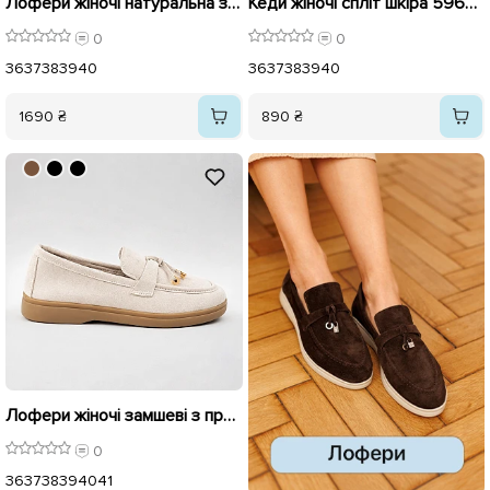
Лофери жіночі натуральна замша 596415 Коричневі
Кеди жіночі спліт шкіра 596536 Білі
0
0
36
37
38
39
40
36
37
38
39
40
1690 ₴
890 ₴
Лофери жіночі замшеві з прикрасами 595991 Бежеві
0
36
37
38
39
40
41