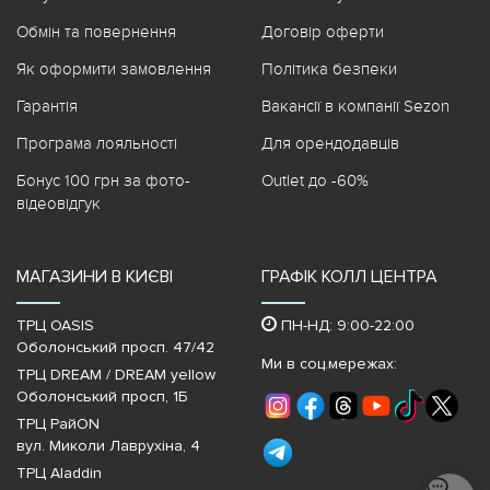
Обмін та повернення
Договір оферти
Як оформити замовлення
Політика безпеки
Гарантія
Вакансії в компанії Sezon
Програма лояльності
Для орендодавців
Бонус 100 грн за фото-
Outlet до -60%
відеовідгук
МАГАЗИНИ В КИЄВІ
ГРАФІК КОЛЛ ЦЕНТРА
ТРЦ OASIS
ПН-НД: 9:00-22:00
Оболонський просп. 47/42
Ми в соц.мережах:
ТРЦ DREAM / DREAM yellow
Оболонський просп, 1Б
ТРЦ РайON
вул. Миколи Лаврухіна, 4
ТРЦ Aladdin