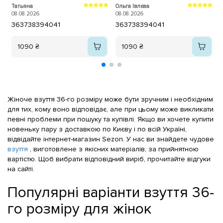
хоча висока шпилька, на устілці
Татьяна
Ольга Івлєва
М
"подушечки" тож зручно та м'яко
08.08.2026
08.08.2026
0
ходити, +ціна! Рекомендую!
36
37
38
39
40
41
36
37
38
39
40
41
1090 ₴
1090 ₴
Жіноче взуття 36-го розміру може бути зручним і необхідним
для тих, кому воно відповідає, але при цьому може викликати
певні проблеми при пошуку та купівлі. Якщо ви хочете купити
новеньку пару з доставкою по Києву і по всій Україні,
відвідайте інтернет-магазин Sezon. У нас ви знайдете чудове
взуття
, виготовлене з якісних матеріалів, за прийнятною
вартістю. Щоб вибрати відповідний виріб, прочитайте відгуки
на сайті.
Популярні варіанти взуття 36-
го розміру для жінок