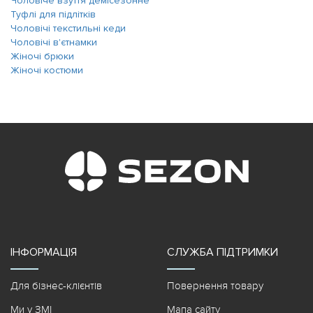
Чоловіче взуття демісезонне
Туфлі для підлітків
Чоловічі текстильні кеди
Чоловічі в'єтнамки
Жіночі брюки
Жіночі костюми
ІНФОРМАЦІЯ
СЛУЖБА ПІДТРИМКИ
Для бізнес-клієнтів
Повернення товару
Ми у ЗМІ
Мапа сайту