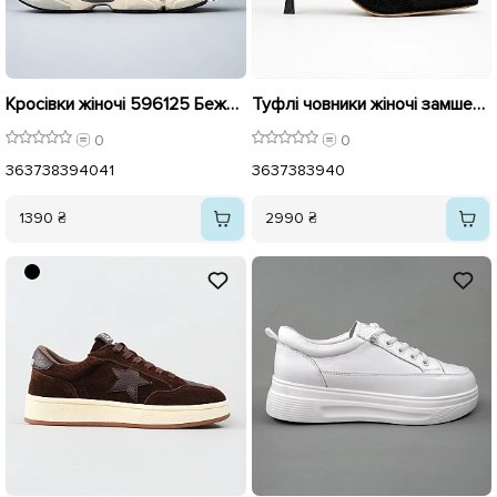
Кросівки жіночі 596125 Бежеві
Туфлі човники жіночі замшеві 596290 Чорні
0
0
36
37
38
39
40
41
36
37
38
39
40
1390 ₴
2990 ₴