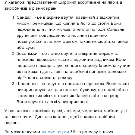
У каталозі представлений широкий асортимент на літо від
виробників з різних країн:
Сандалії - це відкрите взуття, зазвичай з відкритим
мисом і ремінцями, що кріплять його до стопи. Вони
підходять для літніх місяців та теплої погоди. Сандалії
зручні для повсякденного носіння і відмінно
поєднуються з легким одягом, таким як шорти, спідниці
або сукні.
Босоніжки – це легке взуття з відкритим верхом та
плоскою підошвою, часто з відкритим задником. Вони
ідеально підходять для літнього сезону. Їх можна купити
як на кожен день, так і на особливі випадки, залежно
від їхнього стилю та декору.
Шльопанці - це взуття з плоскою підошвою. Вони часто
використовуються для носіння будинку, на пляжі або в
громадських місцях, таких як басейн або спа-центр.
Вони зручні та легкі у використанні.
У нас також є кросівки, туфлі, лофери, черевики, чоботи, уггі
та інше взуття. Дивіться каталог, щоб знайти потрібний
варіант.
Ви можете купити
жіноче взуття
36-го розміру з таких