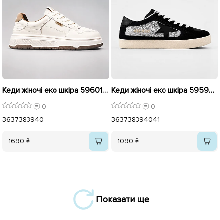
Кеди жіночі еко шкіра 596011 Бежеві
Кеди жіночі еко шкіра 595980 Чорні з сірими сріблястками
0
0
36
37
38
39
40
36
37
38
39
40
41
1690 ₴
1090 ₴
Показати ще