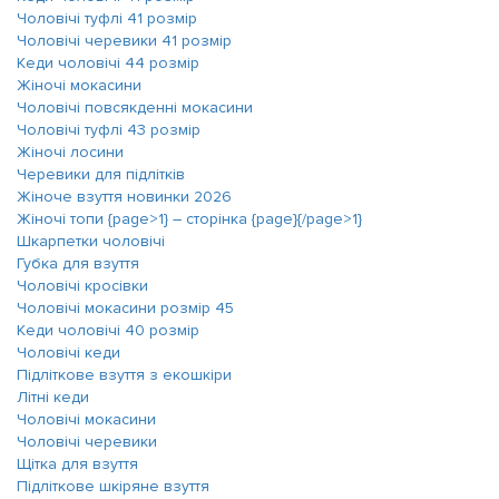
Чоловічі туфлі 41 розмір
Чоловічі черевики 41 розмір
Кеди чоловічі 44 розмір
Жіночі мокасини
Чоловічі повсякденні мокасини
Чоловічі туфлі 43 розмір
Жіночі лосини
Черевики для підлітків
Жіноче взуття новинки 2026
Жіночі топи {page>1} ― сторінка {page}{/page>1}
Шкарпетки чоловічі
Губка для взуття
Чоловічі кросівки
Чоловічі мокасини розмір 45
Кеди чоловічі 40 розмір
Чоловічі кеди
Підліткове взуття з екошкіри
Літні кеди
Чоловічі мокасини
Чоловічі черевики
Щітка для взуття
Підліткове шкіряне взуття