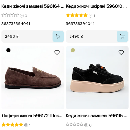
Кеди жіночі замшеві 596164 Шоколад
Кеди жіночі шкіряні 596010 Білі
0
1
36
37
38
39
40
41
36
37
38
39
40
41
2490 ₴
2490 ₴
Лофери жіночі 596172 Шоколад
Кеди жіночі замшеві 596115 Чорні
1
0