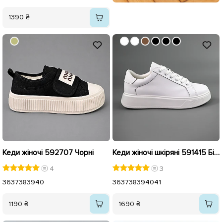
1390 ₴
Кеди жіночі 592707 Чорні
Кеди жіночі шкіряні 591415 Білі
4
3
36
37
38
39
40
36
37
38
39
40
41
1190 ₴
1690 ₴