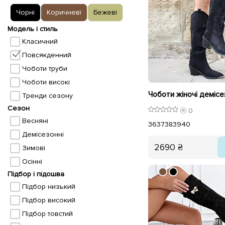
Чорні
Коричневі
Бежеві
Модель і стиль
Класичний
Повсякденний
Чоботи труби
Чоботи високі
Тренди сезону
Сезон
0
Весняні
36
37
38
39
40
Демісезонні
2690 ₴
Зимові
Осінні
Підбор і підошва
Підбор низький
Підбор високий
Підбор товстий