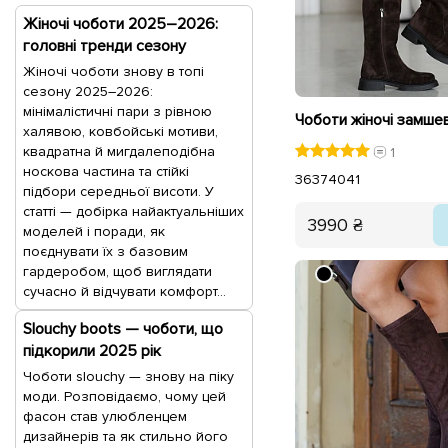
Жіночі чоботи 2025–2026:
головні тренди сезону
Жіночі чоботи знову в топі
сезону 2025–2026:
мінімалістичні пари з рівною
халявою, ковбойські мотиви,
квадратна й мигдалеподібна
1
носкова частина та стійкі
36
37
40
41
підбори середньої висоти. У
статті — добірка найактуальніших
3990 ₴
моделей і поради, як
поєднувати їх з базовим
гардеробом, щоб виглядати
сучасно й відчувати комфорт...
Slouchy boots — чоботи, що
підкорили 2025 рік
Чоботи slouchy — знову на піку
моди. Розповідаємо, чому цей
фасон став улюбленцем
дизайнерів та як стильно його