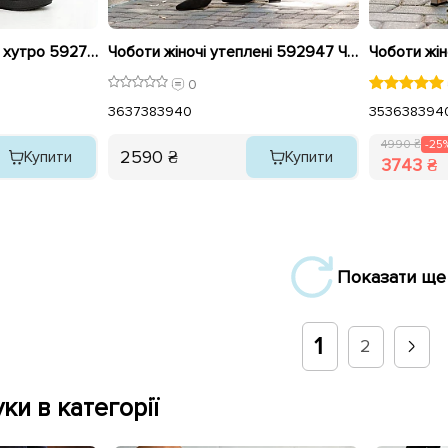
Чоботи жіночі шкіряні хутро 592725 Чорні
Чоботи жіночі утеплені 592947 Чорні
0
36
37
38
39
40
35
36
38
39
4
4990 ₴
-25
2590 ₴
Купити
Купити
3743 ₴
Показати ще
1
2
ки в категорії