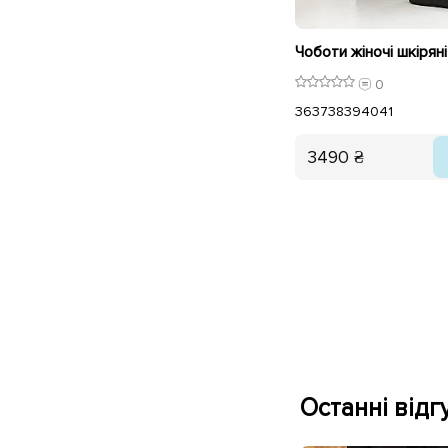
0
36
37
38
39
40
41
3490 ₴
Останні відгу