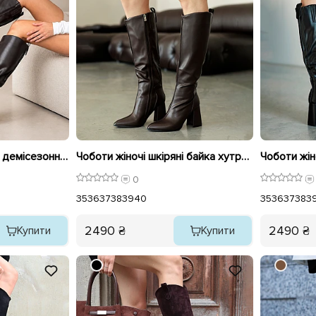
Чоботи жіночі шкіряні демісезонні 595856 Коричневі
Чоботи жіночі шкіряні байка хутро 595855 Коричневі
0
35
36
37
38
39
40
35
36
37
38
3
2490 ₴
2490 ₴
Купити
Купити