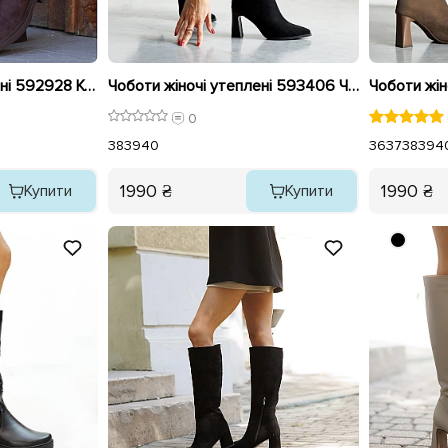
Чоботи жіночі утеплені 592928 Коричневі розпродаж
Чоботи жіночі утеплені 593406 Чорні
0
38
39
40
36
37
38
39
4
1990 ₴
1990 ₴
Купити
Купити