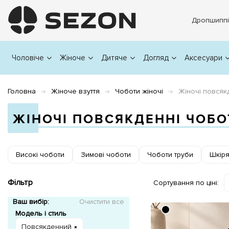
Дропшиппі
Чоловіче
Жіноче
Дитяче
Догляд
Аксесуари
Головна
Жіноче взуття
Чоботи жіночі
Жіночі повсяк
ЖІНОЧІ ПОВСЯКДЕННІ ЧОБО
Високі чоботи
Зимові чоботи
Чоботи труби
Шкіря
Фільтр
Сортування по ціні:
Ваш вибір:
Очистити все
Модель і стиль
Повсякденний