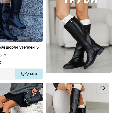
Чоботи жіночі шкіряні утеплені 590332 Чорні
7
0
Купити