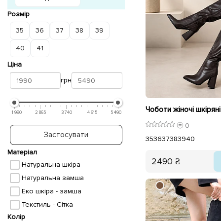
Розмір
35
36
37
38
39
40
41
Ціна
грн
1 990
2 865
3 740
4 615
5 490
0
Застосувати
35
36
37
38
39
40
Матеріал
2490 ₴
Натуральна шкіра
Натуральна замша
Еко шкіра - замша
Текстиль - Сітка
Колір