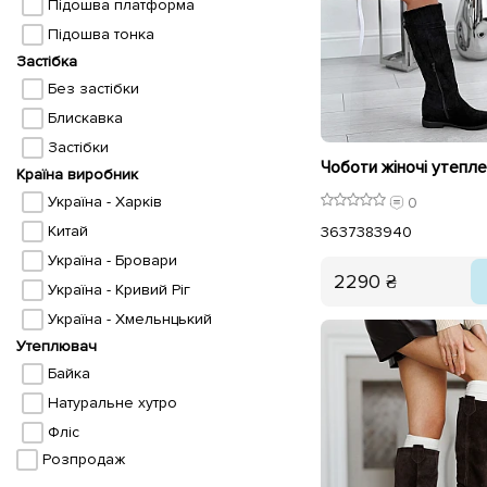
Підошва платформа
Підошва тонка
Застібка
Без застібки
Блискавка
Застібки
Країна виробник
Україна - Харків
0
Китай
36
37
38
39
40
Україна - Бровари
2290 ₴
Україна - Кривий Ріг
Україна - Хмельнцький
Утеплювач
Байка
Натуральне хутро
Фліс
Розпродаж