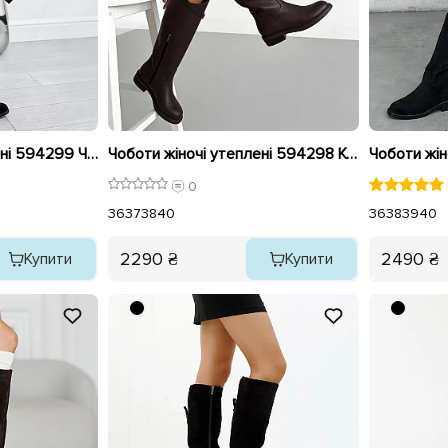
Чоботи жіночі утеплені 594299 Чорні
Чоботи жіночі утеплені 594298 Коричневі
0
36
37
38
40
36
38
39
40
2290 ₴
2490 ₴
Купити
Купити