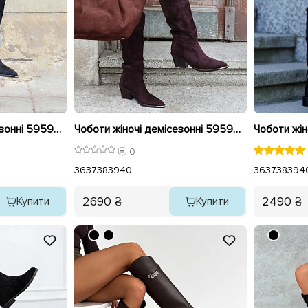
Чоботи жіночі демісезонні 595948 Чорні
Чоботи жіночі демісезонні 595947 Коричневі
0
36
37
38
39
40
36
37
38
39
4
2690 ₴
2490 ₴
Купити
Купити