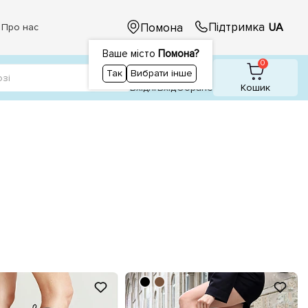
Підтримка
Помона
UA
Про нас
Ваше місто
Помона?
1
1
0
Так
Вибрати інше
Вхідні
Вхiд
Обране
Кошик