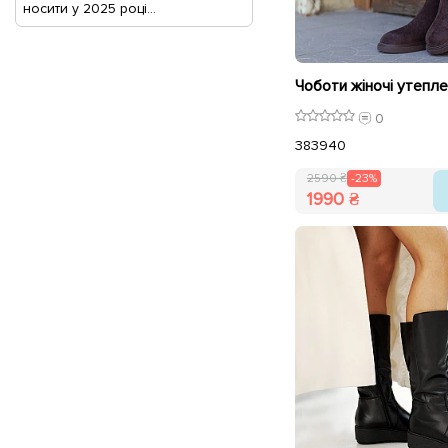
носити у 2025 році...
0
38
39
40
2590 ₴
-23%
1990 ₴