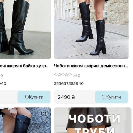
Чоботи жіночі шкіряні байка хутро 595854 Чорні
Чоботи жіночі шкіряні демісезонні 595853 Чорні
0
0
9
40
35
36
37
38
39
40
2490 ₴
Купити
Купити