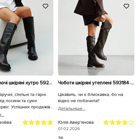
Чоботи жіночі шкіряні хутро 592654 Чорний
Чоботи шкіряні утеплені 593184 Коричневі
зручні, стильні та гарні.
Цікавить, чи є блискавка, бо на
ід лосини та сукні.
відео не побачила?
рвіс. Успішних продажів
Детальнiше...
...
ачёва
Юлія Авер'янова
01.02.2026
36