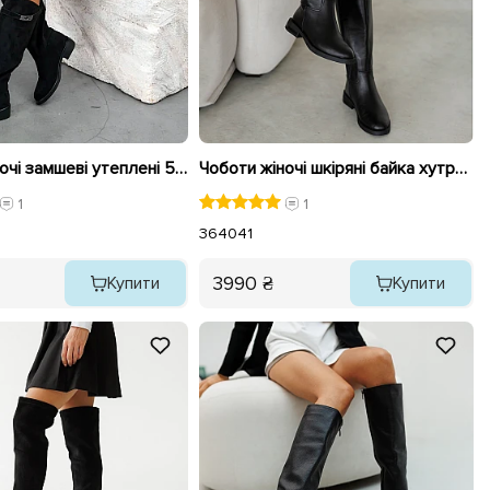
Чоботи жіночі замшеві утеплені 594071 Чорні
Чоботи жіночі шкіряні байка хутро 592641 Чорний
1
1
36
40
41
3990 ₴
Купити
Купити