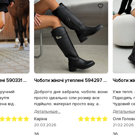
Чоботи жіночі утеплені 590331 Молочні
Чоботи жіночі утеплені 594297 Чорні
зручний
Доброго дня забрала, чоботи, вони
Уже теплі, 
зуття.
просто ідеально сіли розмір все
Підходять п
на від
підійшло, матеріал просто вау, а
Чудовий се
Дякую!
доставка була максимально
💫
Детальнiше...
Детальнiше
швидкою, дуже вам дякую 🙏🫂
Каріна
Оля Голов
20.03.2026
21.02.2026
36
36