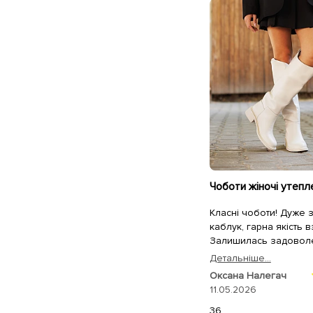
Класні чоботи! Дуже 
каблук, гарна якість в
Залишилась задоволе
покупки на всі 100%. 
Детальнiше...
Оксана Налегач
11.05.2026
36