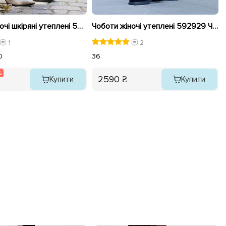
Чоботи жіночі шкіряні утеплені 592648 Бежеві розпродаж
Чоботи жіночі утеплені 592929 Чорні
1
2
0
36
%
2590 ₴
Купити
Купити