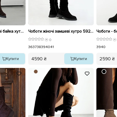
Чоботи жіночі замшеві байка хутро 592642 Коричневий
Чоботи жіночі замшеві хутро 592734 Чорні
0
36
37
38
39
40
41
39
40
4590 ₴
2590 ₴
Купити
Купити