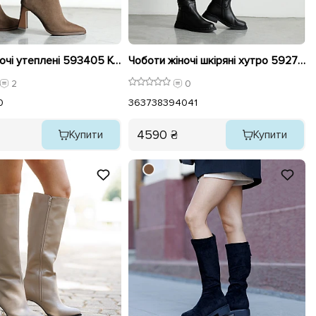
Чоботи жіночі утеплені 593405 Коричневі
Чоботи жіночі шкіряні хутро 592735 Чорні
2
0
0
36
37
38
39
40
41
4590 ₴
Купити
Купити