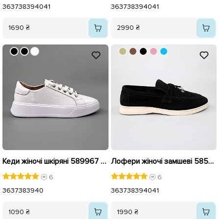
36
37
38
39
40
41
36
37
38
39
40
41
1690 ₴
2990 ₴
Кеди жіночі шкіряні 589967 Білі
Лофери жіночі замшеві 585379 Чорні
6
6
36
37
38
39
40
36
37
38
39
40
41
1090 ₴
1990 ₴