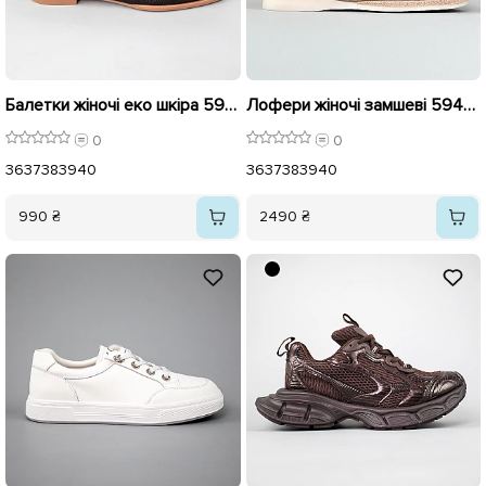
Балетки жіночі еко шкіра 595928 Чорні
Лофери жіночі замшеві 594325 Бежеві
0
0
36
37
38
39
40
36
37
38
39
40
990 ₴
2490 ₴