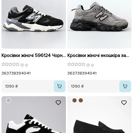
Кросівки жіночі 596124 Чорний
Кросівки жіночі екошкіра замша 596153 Сірий
0
0
36
37
38
39
40
41
36
37
38
39
40
41
1390 ₴
1390 ₴