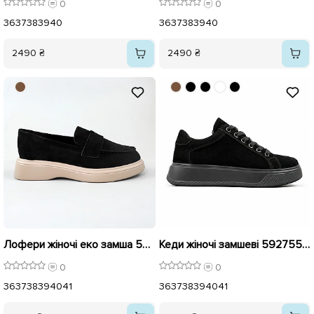
0
0
36
37
38
39
40
36
37
38
39
40
2490 ₴
2490 ₴
Лофери жіночі еко замша 596143 Чорні
Кеди жіночі замшеві 592755 Чорні
0
0
36
37
38
39
40
41
36
37
38
39
40
41