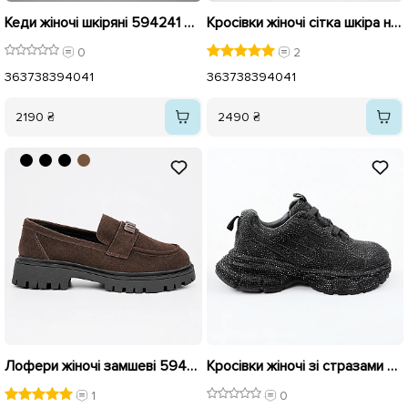
Кеди жіночі шкіряні 594241 Білі
Кросівки жіночі сітка шкіра на широкій підошві 594057 Коричневі
0
2
36
37
38
39
40
41
36
37
38
39
40
41
2190 ₴
2490 ₴
Лофери жіночі замшеві 594056 Коричневі
Кросівки жіночі зі стразами 592708 Чорні
1
0