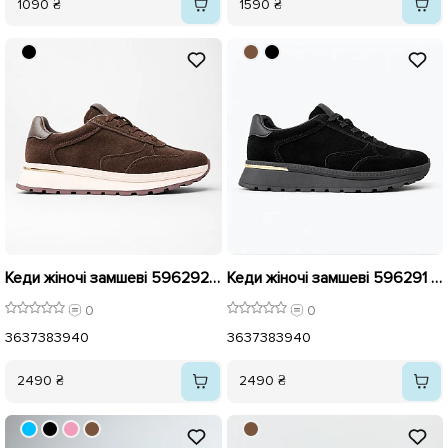
1090 ₴
1590 ₴
Кеди жіночі замшеві 596292 Коричневі
Кеди жіночі замшеві 596291 Чорні
0
0
36
37
38
39
40
36
37
38
39
40
2490 ₴
2490 ₴