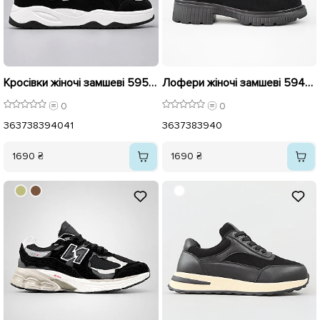
Кросівки жіночі замшеві 595973 Чорні
Лофери жіночі замшеві 594300 Чорний
0
0
36
37
38
39
40
41
36
37
38
39
40
1690 ₴
1690 ₴