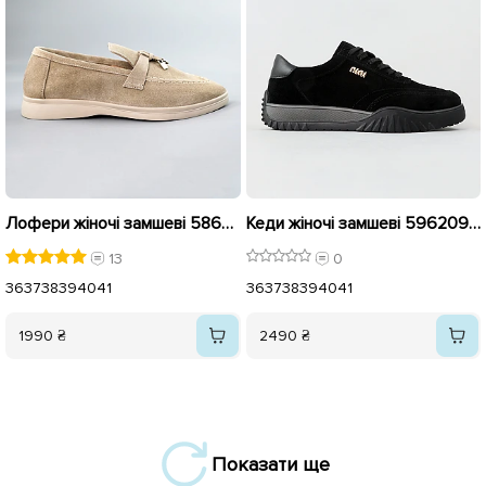
Лофери жіночі замшеві 586284 Бежеві
Кеди жіночі замшеві 596209 Чорні
13
0
36
37
38
39
40
41
36
37
38
39
40
41
1990 ₴
2490 ₴
Показати ще