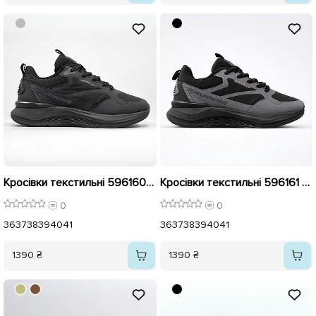
Кросівки текстильні 596160 Чорні
Кросівки текстильні 596161 Чорно-сірі
0
0
36
37
38
39
40
41
36
37
38
39
40
41
1390 ₴
1390 ₴