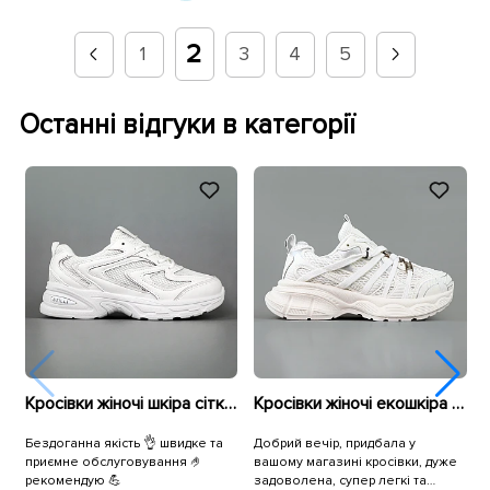
2
1
3
4
5
Останні відгуки в категорії
Кросівки жіночі шкіра сітка 594681 Білі
Кросівки жіночі екошкіра сітка 595293 Білі
Бездоганна якість 👌 швидке та
Добрий вечір, придбала у
В
приємне обслуговування 🤌
вашому магазині кросівки, дуже
п
рекомендую 💪
задоволена, супер легкі та