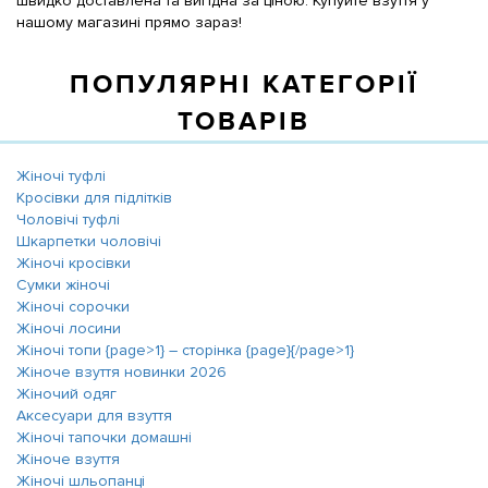
швидко доставлена та вигідна за ціною. Купуйте взуття у
нашому магазині прямо зараз!
ПОПУЛЯРНІ КАТЕГОРІЇ
ТОВАРІВ
Жіночі туфлі
Кросівки для підлітків
Чоловічі туфлі
Шкарпетки чоловічі
Жіночі кросівки
Сумки жіночі
Жіночі сорочки
Жіночі лосини
Жіночі топи {page>1} ― сторінка {page}{/page>1}
Жіноче взуття новинки 2026
Жіночий одяг
Аксесуари для взуття
Жіночі тапочки домашні
Жіноче взуття
Жіночі шльопанці