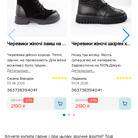
Черевики жіночі замш на хутрі 592699 Чорні
Черевики жіночі шкіряні хутро 591097 Чорні
Черевики дійсно хороші. Теплі,
Ношу три місяці. Якість
зручні, не промокають. Для мене
супер,м'які,не натирають.
ч
можливо було трішки
Задоволена на 100%.Дякую
ч
слизьковаті.
Детальнiше...
Детальнiше...
н
Д
в
Оксана Бландюк
Людмила
С
ч
03.06.2026
19.04.2026
0
36
37
38
39
40
41
36
37
38
39
40
41
п
2890 ₴
-24%
2890 ₴
-24%
2190 ₴
2190 ₴
Хочете купити гарне і при цьому зручне взуття? Тоді