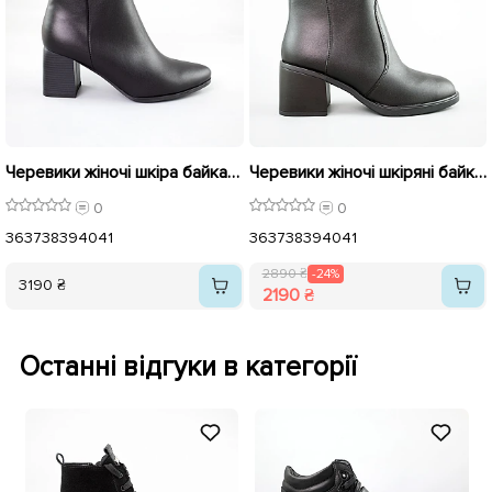
Черевики жіночі шкіра байка 592646 Чорні
Черевики жіночі шкіряні байка 592729 Чорні розпродаж
0
0
36
37
38
39
40
41
36
37
38
39
40
41
2890 ₴
-24%
3190 ₴
2190 ₴
Останні відгуки в категорії