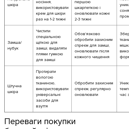
носіння,
першою
шкіра
уник
використовувати
шкарпеткою і
соня
крем для шкіри
оновлювати кожні
пром
раз на 1-2 тижні
2-3 тижні
Чистити
Обов'язково
Збер
спеціальною
обробити захисним
ткан
Замша/
щіткою для
спреєм для замші,
мішк
нубук
замші, видаляти
оновлювати після
вико
плями гумкою
кожного чищення
форм
для замші
Протирати
вологою
тканиною,
Обробити захисним
Уник
Штучна
використовувати
спреєм, регулярно
темп
шкіра
універсальні
оновлювати
час 
засоби для
взуття
Переваги покупки