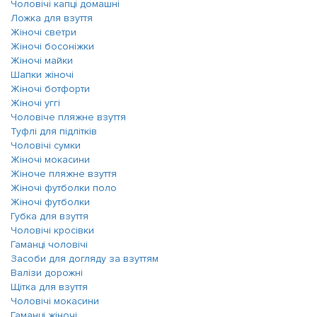
Чоловічі капці домашні
Ложка для взуття
Жіночі светри
Жіночі босоніжки
Жіночі майки
Шапки жіночі
Жіночі ботфорти
Жіночі уггі
Чоловіче пляжне взуття
Туфлі для підлітків
Чоловічі сумки
Жіночі мокасини
Жіноче пляжне взуття
Жіночі футболки поло
Жіночі футболки
Губка для взуття
Чоловічі кросівки
Гаманці чоловічі
Засоби для догляду за взуттям
Валізи дорожні
Щітка для взуття
Чоловічі мокасини
Гаманці жіночі