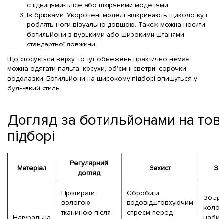
спідницями-плісе або шкіряними моделями.
Із брюками. Укорочені моделі відкривають щиколотку і
роблять ноги візуально довшою. Також можна носити
ботильйони з вузькими або широкими штанями
стандартної довжини.
Що стосується верху, то тут обмежень практично немає:
можна одягати пальта, косухи, об'ємні светри, сорочки,
водолазки. Ботильйони на широкому підборі впишуться у
будь-який стиль.
Догляд за ботильйонами на то
підборі
Регулярний
Матеріал
Захист
З
догляд
Протирати
Обробити
Збер
вологою
водовідштовхуючим
коло
тканиною після
спреєм перед
Натуральна
наби