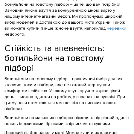
ботильйони на товстому підборі – це те, що вам потрібно!
Замовити якісне взуття за конкурентною ціною варто у
нашому інтернет-магазині Sezon. Ми пропонуємо широкий
вибір моделей з доставкою до вашого міста України. Також
ви можете купити й інше жіноче взуття, наприклад
черевики
недорого.
Стійкість та впевненість:
ботильйони на товстому
підборі
Ботильйони на товстому підборі - практичний вибір для тих,
хто хоче носити підбори, але не готовий жертвувати
комфортом і стійкістю. У такому взутті зручно ходити цілий
день — можна одягати на роботу, у справах, на зустрічі. При
цьому ноги втомлюються менше, ніж на високих тонких
підборах.
Ботильйони на масивних підборах підходять під різний одяг. Їх
носять із джинсами, брюками, спідницями та сукнями.
Широкий підбор зараз у моді. Можна купити як класичні