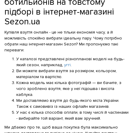
ботильйонів на товстому
підборі в інтернет-магазині
Sezon.ua
Купівля взуття онлайн - це не тільки економія часу, а й
можливість спокійно вибрати ідеальну пару. Чому потрібно
обрати наш інтернет-магазин Sezon? Ми пропонуємо такі
переваги:
У каталозі представлені різнопланові моделі на будь-
який сезон, наприклад,
уггі
.
Ви можете вибрати взуття за розміром, кольором,
матеріалом та вартістю.
Кожна модель має кілька фотографій — ви бачите, з
чого зроблено взуття, яке у неї підошва і висота
каблука.
Ми доставляємо взуття до будь-якого міста України.
Також є самовивіз із наших офлайн магазинів.
У нас є кілька способів оплати, в тому числі й частинами
- вибирайте той варіант, який вам зручний.
Ми дбаємо про те, щоб ваша покупка була максимально