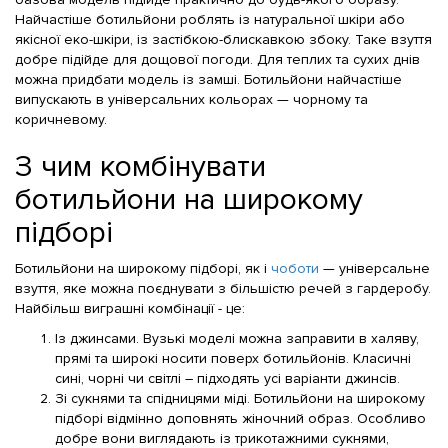
Найчастіше ботильйони роблять із натуральної шкіри або
якісної еко-шкіри, із застібкою-блискавкою збоку. Таке взуття
добре підійде для дощової погоди. Для теплих та сухих днів
можна придбати модель із замші. Ботильйони найчастіше
випускають в універсальних кольорах — чорному та
коричневому.
З чим комбінувати
ботильйони на широкому
підборі
Ботильйони на широкому підборі, як і
чоботи
— універсальне
взуття, яке можна поєднувати з більшістю речей з гардеробу.
Найбільш виграшні комбінації - це:
Із джинсами. Вузькі моделі можна заправити в халяву,
прямі та широкі носити поверх ботильйонів. Класичні
сині, чорні чи світлі – підходять усі варіанти джинсів.
Зі сукнями та спідницями міді. Ботильйони на широкому
підборі відмінно доповнять жіночний образ. Особливо
добре вони виглядають із трикотажними сукнями,