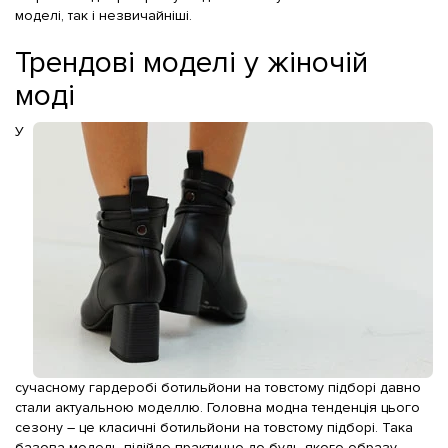
моделі, так і незвичайніші.
Трендові моделі у жіночій
моді
У
сучасному гардеробі ботильйони на товстому підборі давно
стали актуальною моделлю. Головна модна тенденція цього
сезону – це класичні ботильйони на товстому підборі. Така
базова модель підійде практично до будь-якого образу.