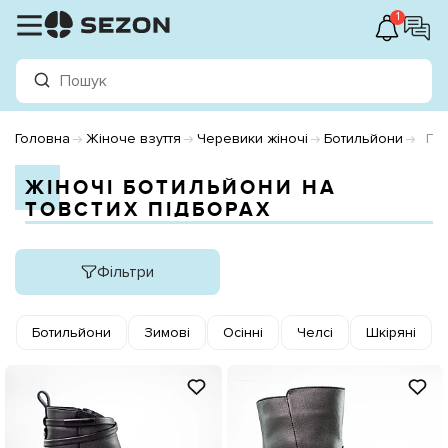
1
Головна
Жіноче взуття
Черевики жіночі
Ботильйони
Під
ЖІНОЧІ БОТИЛЬЙОНИ НА
ТОВСТИХ ПІДБОРАХ
Фільтри
Ботильйони
Зимові
Осінні
Челсі
Шкіряні