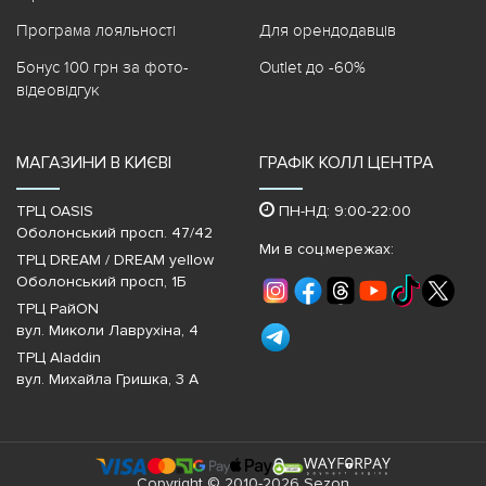
Програма лояльності
Для орендодавців
Бонус 100 грн за фото-
Outlet до -60%
відеовідгук
МАГАЗИНИ В КИЄВІ
ГРАФІК КОЛЛ ЦЕНТРА
ТРЦ OASIS
ПН-НД: 9:00-22:00
Оболонський просп. 47/42
Ми в соц.мережах:
ТРЦ DREAM / DREAM yellow
Оболонський просп, 1Б
ТРЦ РайON
вул. Миколи Лаврухіна, 4
ТРЦ Aladdin
вул. Михайла Гришка, 3 А
Copyright © 2010-2026 Sezon