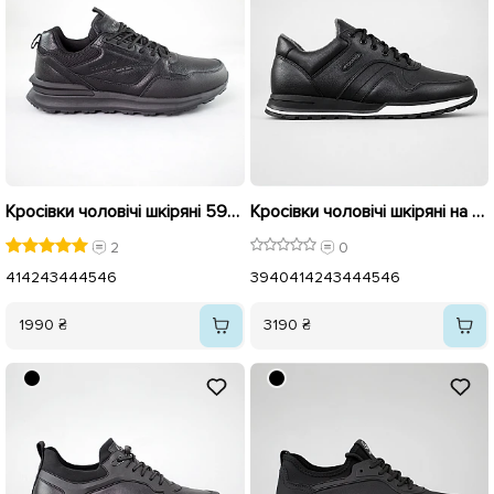
Кросівки чоловічі шкіряні 592894 Чорні
Кросівки чоловічі шкіряні на флісі 595604 Чорні
2
0
41
42
43
44
45
46
39
40
41
42
43
44
45
46
1990 ₴
3190 ₴