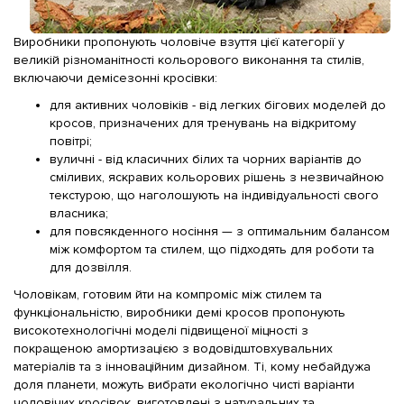
Виробники пропонують чоловіче взуття цієї категорії у
великій різноманітності кольорового виконання та стилів,
включаючи демісезонні кросівки:
для активних чоловіків - від легких бігових моделей до
кросов, призначених для тренувань на відкритому
повітрі;
вуличні - від класичних білих та чорних варіантів до
сміливих, яскравих кольорових рішень з незвичайною
текстурою, що наголошують на індивідуальності свого
власника;
для повсякденного носіння — з оптимальним балансом
між комфортом та стилем, що підходять для роботи та
для дозвілля.
Чоловікам, готовим йти на компроміс між стилем та
функціональністю, виробники демі кросов пропонують
високотехнологічні моделі підвищеної міцності з
покращеною амортизацією з водовідштовхувальних
матеріалів та з інноваційним дизайном. Ті, кому небайдужа
доля планети, можуть вибрати екологічно чисті варіанти
чоловічих кросівок, виготовлені з натуральних та