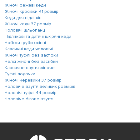
Жіночі бежеві кеди
Жіночі кросівки 41 розмір
Кеди для підлітків
Жіночі кеди 37 розмір
Чоловічі шльопанці
Підліткові та дитячі шкіряні кеди
Чоботи труби осінні
Класичні кеди чоловічі
Жіночі туфлі без застібки
Челсі жіночі без застібки
Класичне взуття жіноче
Туфлі лодочки
Жіночі черевики 37 розмір
Чоловіче взуття великих розмірів
Чоловічі туфлі 44 розмір
Чоловіче бігове взуття