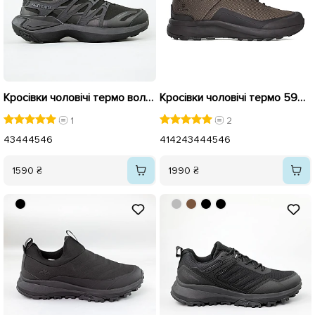
Кросівки чоловічі термо вологостійкі 594061 Чорні
Кросівки чоловічі термо 594043 Коричневі
1
2
43
44
45
46
41
42
43
44
45
46
1590 ₴
1990 ₴