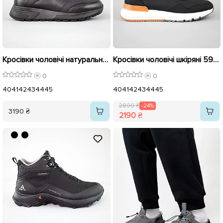
Кросівки чоловічі натуральна шкіра 594536 Чорні
Кросівки чоловічі шкіряні 594535 Чорні розпродаж
0
0
40
41
42
43
44
45
40
41
42
43
44
45
2890 ₴
-24%
3190 ₴
2190 ₴