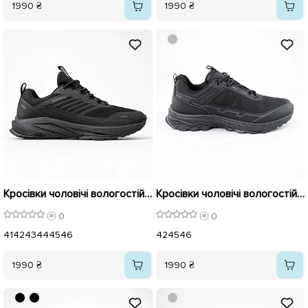
1990 ₴
1990 ₴
Кросівки чоловічі вологостійкі термо 593045 Чорні
Кросівки чоловічі вологостійкі термо 593056 Чорні
0
0
41
42
43
44
45
46
42
45
46
1990 ₴
1990 ₴