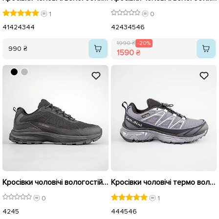
1
0
41
42
43
44
42
43
45
46
1990 ₴
-20%
990 ₴
1590 ₴
Кросівки чоловічі вологостійкі термо 593461 Чорні
Кросівки чоловічі термо вологостійкі 593511 Сірі
0
1
42
45
44
45
46