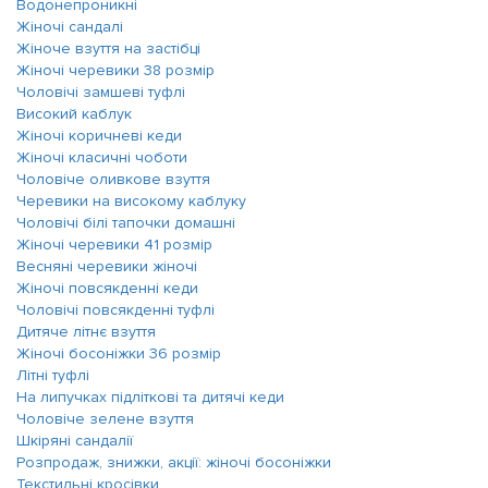
Водонепроникні
Жіночі сандалі
Жіноче взуття на застібці
Жіночі черевики 38 розмір
Чоловічі замшеві туфлі
Високий каблук
Жіночі коричневі кеди
Жіночі класичні чоботи
Чоловіче оливкове взуття
Черевики на високому каблуку
Чоловічі білі тапочки домашні
Жіночі черевики 41 розмір
Весняні черевики жіночі
Жіночі повсякденні кеди
Чоловічі повсякденні туфлі
Дитяче літнє взуття
Жіночі босоніжки 36 розмір
Літні туфлі
На липучках підліткові та дитячі кеди
Чоловіче зелене взуття
Шкіряні сандалії
Розпродаж, знижки, акції: жіночі босоніжки
Текстильні кросівки