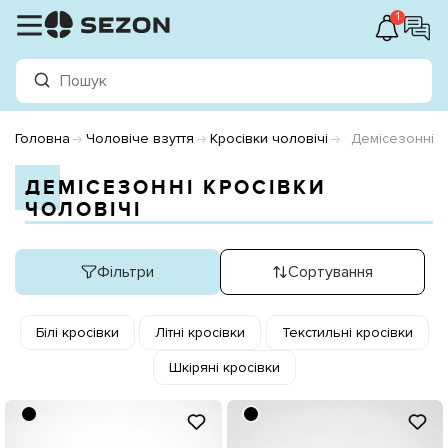
1
Головна
Чоловіче взуття
Кросівки чоловічі
Демісезонні к
ДЕМІСЕЗОННІ КРОСІВКИ
ЧОЛОВІЧІ
Фільтри
Сортування
Білі кросівки
Літні кросівки
Текстильні кросівки
Шкіряні кросівки