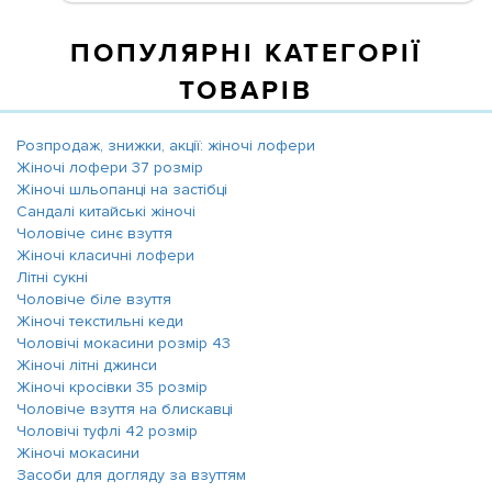
ПОПУЛЯРНІ КАТЕГОРІЇ
ТОВАРІВ
Розпродаж, знижки, акції: жіночі лофери
Жіночі лофери 37 розмір
Жіночі шльопанці на застібці
Сандалі китайські жіночі
Чоловіче синє взуття
Жіночі класичні лофери
Літні сукні
Чоловіче біле взуття
Жіночі текстильні кеди
Чоловічі мокасини розмір 43
Жіночі літні джинси
Жіночі кросівки 35 розмір
Чоловіче взуття на блискавці
Чоловічі туфлі 42 розмір
Жіночі мокасини
Засоби для догляду за взуттям