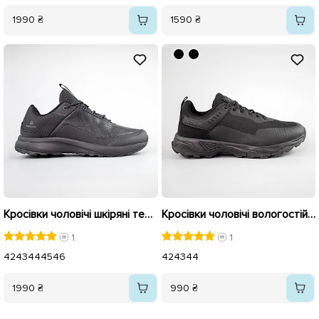
1990 ₴
1590 ₴
Кросівки чоловічі шкіряні термо 593421 Чорні
Кросівки чоловічі вологостійкі 593368 Чорні
1
1
42
43
44
45
46
42
43
44
1990 ₴
990 ₴