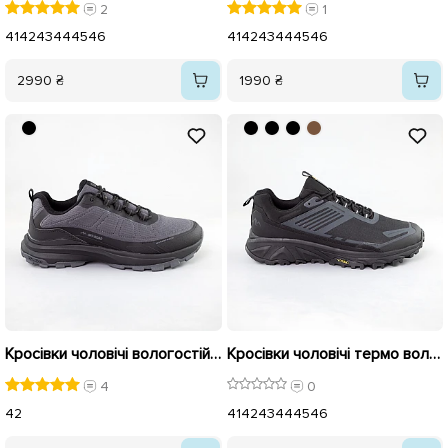
2
1
41
42
43
44
45
46
41
42
43
44
45
46
2990 ₴
1990 ₴
Кросівки чоловічі вологостійкі термо 593173 Сірі
Кросівки чоловічі термо вологостійкі 593164 Чорні
4
0
42
41
42
43
44
45
46