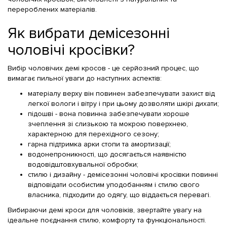
перероблених матеріалів.
Як вибрати демісезонні
чоловічі кросівки?
Вибір чоловічих демі кросов - це серйозний процес, що
вимагає пильної уваги до наступних аспектів:
матеріалу верху він повинен забезпечувати захист від
легкої вологи і вітру і при цьому дозволяти шкірі дихати;
підошві - вона повинна забезпечувати хороше
зчеплення зі слизькою та мокрою поверхнею,
характерною для перехідного сезону;
гарна підтримка арки стопи та амортизації;
водонепроникності, що досягається наявністю
водовідштовхувальної обробки;
стилю і дизайну - демісезонні чоловічі кросівки повинні
відповідати особистим уподобанням і стилю свого
власника, підходити до одягу, що віддається перевагі.
Вибираючи демі кроси для чоловіків, звертайте увагу на
ідеальне поєднання стилю, комфорту та функціональності.