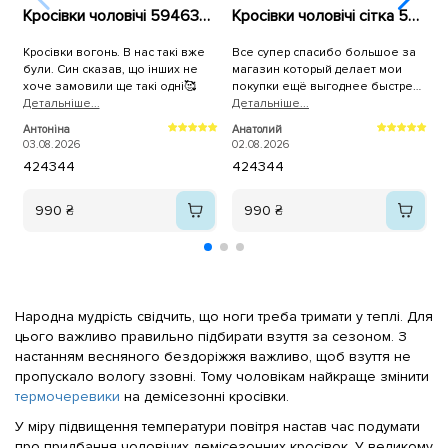
Кросівки чоловічі 594637 Сині
Кросівки чоловічі сітка 594396 Білі
Кросівки вогонь. В нас такі вже
Все супер спасибо большое за
К
були. Син сказав, що інших не
магазин который делает мои
р
хоче замовили ще такі одні🥰
покупки ещё выгоднее быстрее
Детальнiше...
и качественнее,спасибо
Детальнiше...
П
большое всему коллективу
2
Антоніна
Анатолий
магазина Sezon.ua за самоё
03.08.2026
02.08.2026
лучшее обслуживание качество
42
43
44
42
43
44
продукции и быструю доставку на
адрес.
990 ₴
990 ₴
Народна мудрість свідчить, що ноги треба тримати у теплі. Для
цього важливо правильно підбирати взуття за сезоном. З
настанням весняного бездоріжжя важливо, щоб взуття не
пропускало вологу ззовні. Тому чоловікам найкраще змінити
термочеревики
на демісезонні кросівки.
У міру підвищення температури повітря настав час подумати
про придбання чоловічих демісезонних кросівок. У великому