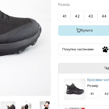
Розмір
41
42
43
44
Купити
Покупка частинами
Ч
Кросівки чол
Розмір
41
42