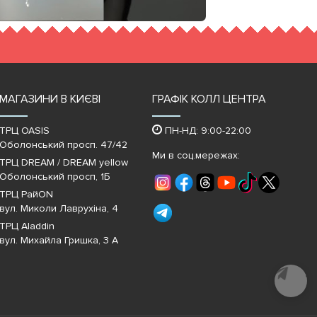
МАГАЗИНИ В КИЄВІ
ГРАФІК КОЛЛ ЦЕНТРА
ТРЦ OASIS
ПН-НД: 9:00-22:00
Оболонський просп. 47/42
Ми в соц.мережах:
ТРЦ DREAM / DREAM yellow
Оболонський просп, 1Б
ТРЦ РайON
вул. Миколи Лаврухіна, 4
ТРЦ Aladdin
вул. Михайла Гришка, 3 А
Почати
діалог