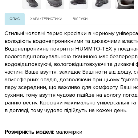
ОПИС
ХАРАКТЕРИСТИКИ
ВІДГУКИ
Стильні чоловічі термо кросівки в чорному універс
володіють водонепроникними та дихаючими власти
Водонепроникне покриття HUMMTO-TEX у поєднан
вологовідштовхувальною тканиною має безперервн
водовідштовхуючі, вологовідштовхуючі та дихаючі ф
частині. Ваше взуття, захищає Ваші ноги від дощу, сн
атмосферних опадів, дозволяючи при цьому "дихати
пару зсередини, що важливо для комфорту. Ваші н
сухими, тому взуття чудово підійде на вологу погоду
ранню весну. Кросівки макимально універсальні та п
в догляді, тому чудово підійдуть на кожен день.
Розмірність моделі:
маломірки