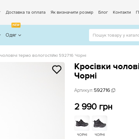
г
Доставка та оплата
Як визначити розмір
Блог
Контакти
П
NEW
Одяг
 чоловічі термо вологостійкі 592716 Чорні
Кросівки чолові
Чорні
Артикул:
592716
2 990 грн
ЧОРНІ
ЧОРНІ