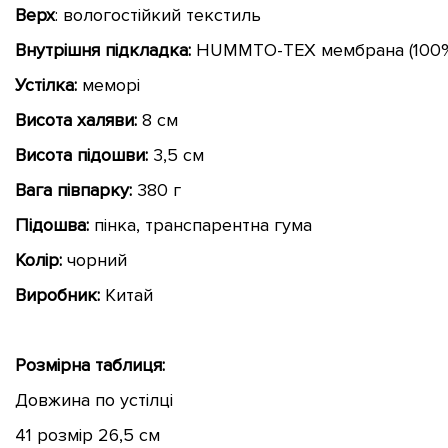
Верх
: вологостійкий текстиль
Внутрішня підкладка:
HUMMTO-TEX мембрана (100% 
Устілка:
меморі
Висота халяви:
8 см
Висота підошви:
3,5 см
Вага півпарку:
380 г
Підошва:
пінка, транспарентна гума
Колір:
чорний
Виробник:
Китай
Розмірна таблиця:
Довжина по устілці
41 розмір 26,5 см