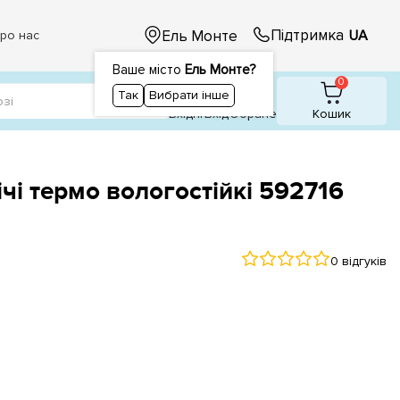
Підтримка
Ель Монте
UA
ро нас
Ваше місто
Ель Монте?
1
1
0
Так
Вибрати інше
Вхідні
Вхiд
Обране
Кошик
чі термо вологостійкі 592716
0 відгуків