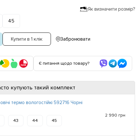
Як визначити розмір?
45
Купити в 1 клік
Забронювати
Є питання щодо товару?
асто купують такий комплект
овічі термо вологостійкі 592716 Чорні
2 990 грн
43
44
45