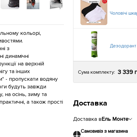
Чоловічі шка
альному кольорі,
востями.
Дезодорант 
ні з
і динамічні
ункції на верхній
ігу та інших
3 339 
Сума комплекту:
" - пропускати водяну
оги будуть завжди
, на осінь, зиму та
Доставка
рактичні, а також прості
Доставка в
Ель Монте
Самовивіз з магазина