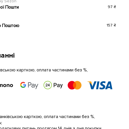
ину Sezon
вої Пошти
97 ₴
ю Поштою
157 ₴
анні
ківською карткою, оплата частинами без %,
банківською карткою, оплата частинами без %,
к
даткових питань протягом 14 днів з дня покупки