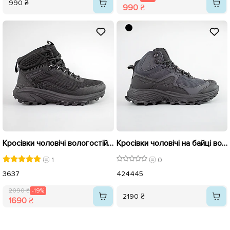
990 ₴
990 ₴
Кросівки чоловічі вологостійкі на хутрі 593418 Чорні розпродаж
Кросівки чоловічі на байці вологостійкі 593420 Сірі
1
0
36
37
42
44
45
2090 ₴
-19%
2190 ₴
1690 ₴