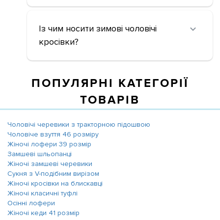
Із чим носити зимові чоловічі
кросівки?
ПОПУЛЯРНІ КАТЕГОРІЇ
ТОВАРІВ
Чоловічі черевики з тракторною підошвою
Чоловіче взуття 46 розміру
Жіночі лофери 39 розмір
Замшеві шльопанці
Жіночі замшеві черевики
Сукня з V-подібним вирізом
Жіночі кросівки на блискавці
Жіночі класичні туфлі
Осінні лофери
Жіночі кеди 41 розмір