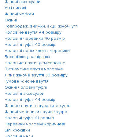
Жіночі аксесуари
Уггі високі
Жіночі чоботи
Осінні
Розпродаж, знижки, акції: жіночі уггі
Чоловіче взуття 44 розміру
Чоловічі черевики 40 розмір
Чоловічі туфлі 40 розмір
Чоловічі повсякденні черевики
Босоніжки для підлітків
Чоловіче взуття демісезонне
В'єтнамське взуття чоловіче
Літнє жіноче взуття 39 розміру
Гумове жіноче взуття
Осінні чоловічі туфлі
Чоловічі аксесуари
Чоловічі туфлі 44 розмір
Жіноче взуття натуральне хутро
Жіночі черевики штучне хутро
Чоловічі туфлі 41 розмір
Черевики чоловічі коричневі
Білі кросівки
Чоловічі кеди