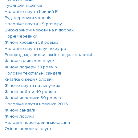
Туфлі для підлітків
Чоловіче взуття Кривий Ріг
Руді черевики чоловічі
Чоловіче взуття 49 розміру
Високі жіночі чоботи на підборах
Чорні черевики
Жіночі кросівки 38 розмір
Чоловіче взуття штучне хутро
Розпродаж, знижки, акції: сандалі чоловічі
Жіноче оливкове взуття
Жіночі лофери 38 розмір
Чоловічі текстильні сандалі
Китайські кеди чоловічі
Жіноче взуття на липучках
Жіночі чоботи 40 розмір
Жіночі черевики 39 розмір
Чоловіче взуття новинки 2026
Жіночі сандалі
Жіночі лосини
Чоловічі повсякденні мокасини
Осіннє чоловіче взуття