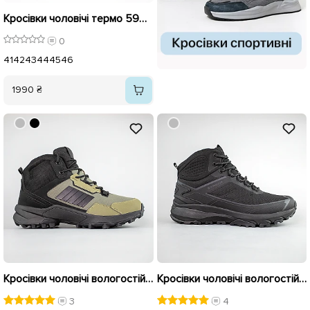
Кросівки чоловічі термо 594044 Чорні
0
41
42
43
44
45
46
1990 ₴
Кросівки чоловічі вологостійкі утеплені 593466 Хакі чорні
Кросівки чоловічі вологостійкі на хутрі 593278 Чорні
3
4