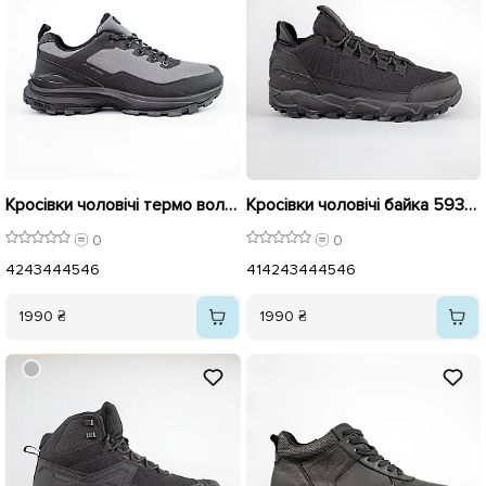
Кросівки чоловічі термо вологістійкі 593477 Сірі
Кросівки чоловічі байка 593476 Чорні
0
0
42
43
44
45
46
41
42
43
44
45
46
1990 ₴
1990 ₴