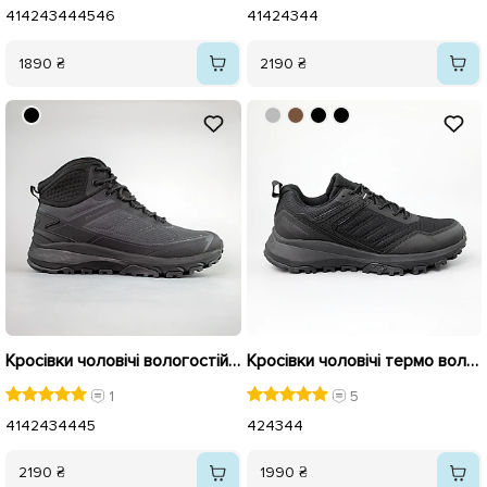
41
42
43
44
45
46
41
42
43
44
1890 ₴
2190 ₴
Кросівки чоловічі вологостійкі на хутрі 593279 Сірі
Кросівки чоловічі термо вологостійкі 590310 Чорні
1
5
41
42
43
44
45
42
43
44
2190 ₴
1990 ₴