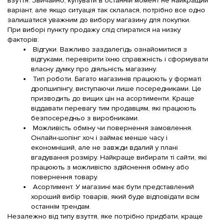
взуття
. Звичайно, купувати в останній момент не найкращий 
варіант, але якщо ситуація так склалася, потрібно все одно 
залишатися уважним до вибору магазину для покупки.
При виборі пункту продажу слід спиратися на низку 
факторів:
Відгуки. Важливо заздалегідь ознайомитися з 
відгуками, перевірити їхню справжність і сформувати 
власну думку про діяльність магазину.
Тип роботи. Багато магазинів працюють у форматі 
дропшипінгу, виступаючи лише посередниками. Це 
призводить до вищих цін на асортименти. Краще 
віддавати перевагу тим продавцям, які працюють 
безпосередньо з
виробниками
.
Можливість обміну чи повернення замовлення. 
Онлайн-шопінг хоч і займає менше часу і 
економніший, але не завжди вдалий у плані 
вгадування
розміру
. Найкраще вибирати ті сайти, які 
працюють з можливістю здійснення обміну або 
повернення товару.
Асортимент
. У магазині має бути представлений 
хороший вибір товарів, який буде відповідати всім 
останнім трендам.
Незалежно від типу
взуття
, яке потрібно придбати, краще 