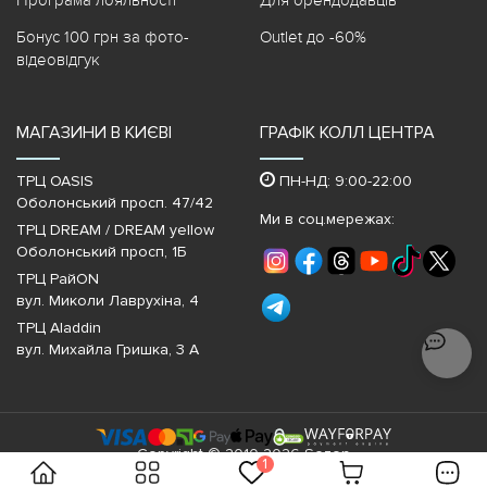
Програма лояльності
Для орендодавців
Бонус 100 грн за фото-
Outlet до -60%
відеовідгук
МАГАЗИНИ В КИЄВІ
ГРАФІК КОЛЛ ЦЕНТРА
ТРЦ OASIS
ПН-НД: 9:00-22:00
Оболонський просп. 47/42
Ми в соц.мережах:
ТРЦ DREAM / DREAM yellow
Оболонський просп, 1Б
ТРЦ РайON
вул. Миколи Лаврухіна, 4
ТРЦ Aladdin
вул. Михайла Гришка, 3 А
Copyright © 2010-2026 Sezon
1