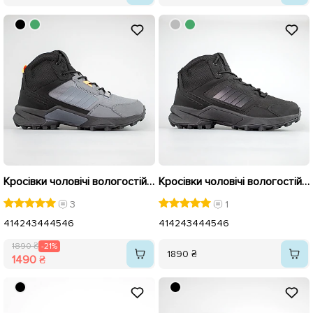
Кросівки чоловічі вологостійкі утеплені 593465 Сірі розпродаж
Кросівки чоловічі вологостійкі утеплені 593464 Чорні
3
1
41
42
43
44
45
46
41
42
43
44
45
46
1890 ₴
-21%
1890 ₴
1490 ₴