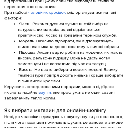
від протікання і при цьому повністю відповідати стилю та 
перевагам свого власника.
При підборі
чоловічих кросівок
слід орієнтуватися на такі 
фактори:
Якість
. Рекомендується зупиняти свій вибір на 
натуральних
матеріалах
, які відрізняються 
практичністю, якістю та тривалим терміном служби.
Модель
. Важливо підбирати
, які відповідатимуть 
стилю власника та доповнюватимуть зимові образи.
Підошва
. Акцент варто робити на
моделях
, які мають 
високу, рельєфну підошву. Вона не дасть ногам 
замерзнути і не ковзатиме під час ожеледиці.
Висота. Не варто вибирати короткі
моделі
. Взимку 
температура повітря досить низька і краще вибирати 
більш
високі кросівки
.
Керуючись перерахованими порадами, можна підібрати 
якісне та надійне
взуття
, яке прослужить не один сезон і 
забезпечить тепло ногам.
Як вибрати магазин для онлайн-шопінгу
Нерідко чоловіки відкладають покупку взуття до останнього, 
після чого похапцем починають шукати, де замовити зимове