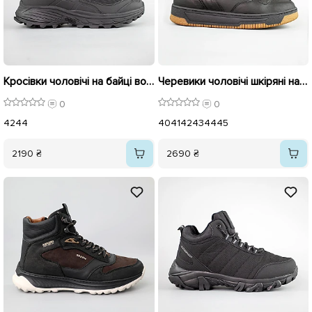
Кросівки чоловічі на байці вологостійкі 593419 Чорні
Черевики чоловічі шкіряні на хутрі 593025 Чорні
0
0
42
44
40
41
42
43
44
45
2190 ₴
2690 ₴