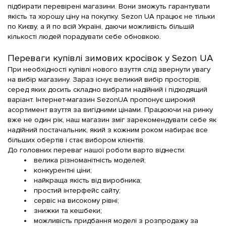
підбирати перевірені магазини. Вони зможуть гарантувати 
якість та хорошу
ціну
на покупку.
Sezon UA
працює не тільки 
по
Києву
, а й по всій
Україні
, даючи можливість більшій 
кількості людей порадувати себе обновкою.
Переваги купівлі зимових кросівок у Sezon UA
При необхідності купівлі нового
взуття
слід звернути увагу 
на вибір магазину. Зараз існує великий вибір просторів, 
серед яких досить складно вибрати надійний і підходящий 
варіант.
Інтернет-магазин SezonUA
пропонує широкий
асортимент
взуття за вигідними
цінами
. Працюючи на ринку 
вже не один рік, наш магазин зміг зарекомендувати себе як 
надійний постачальник, який з кожним роком набирає все 
більших обертів і стає вибором клієнтів.
До головних переваг нашої роботи
варто віднести:
велика різноманітність моделей;
конкурентні
ціни
;
найкраща якість від виробника;
простий інтерфейс сайту;
сервіс на високому рівні;
знижки та 
кешбеки
;
можливість придбання
моделі
з розпродажу за 