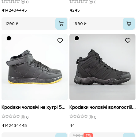
0
0
41
42
43
44
45
42
45
1290 ₴
1990 ₴
Кросівки чоловічі на хутрі 593453 Чорні
Кросівки чоловічі вологостійкі на хутрі 593455 Чорні розпродаж
0
0
41
42
43
44
45
44
1190 ₴
-17%