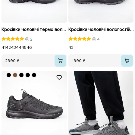
Кросівки чоловічі термо вологостійкі 592715 Чорні
Кросівки чоловічі вологостійкі термо 593173 Сірі
2
4
41
42
43
44
45
46
42
2990 ₴
1990 ₴