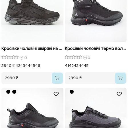
Кросівки чоловічі шкіряні на хутрі 596112 Чорні
Кросівки чоловічі термо вологостійкі 592716 Чорні
0
0
39
40
41
42
43
44
45
46
41
42
43
44
45
2990 ₴
2990 ₴