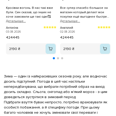
Кросівки вогонь. В нас такі вже
Все супер спасибо большое за
К
були. Син сказав, що інших не
магазин который делает мои
р
хоче замовили ще такі одні🥰
покупки ещё выгоднее быстрее
Детальнiше...
и качественнее,спасибо
Детальнiше...
П
большое всему коллективу
2
Антоніна
Анатолий
магазина Sezon.ua за самоё
03.08.2026
02.08.2026
лучшее обслуживание качество
42
44
45
42
44
45
продукции и быструю доставку на
адрес.
2190 ₴
2190 ₴
Зима — один із найкрасивіших сезонів року, але водночас 
досить підступний. Погода в цей час настільки 
непередбачувана, що вибрати потрібний образ на вихід 
досить складно. Сльота, снігопад або м'який мороз - з цим 
доведеться зустрітися в зимовий період.
Підібрати
взуття
буває непросто, потрібно враховувати як 
особисті побажання, а й специфіку погоди. При цьому 
багато чоловіків не хочуть змінювати свої переваги і 