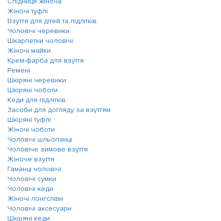
Спідниця жіноча
Жіночі туфлі
Взуття для дітей та підлітків
Чоловічі черевики
Шкарпетки чоловічі
Жіночі майки
Крем-фарба для взуття
Ремені
Шкіряні черевики
Шкіряні чоботи
Кеди для підлітків
Засоби для догляду за взуттям
Шкіряні туфлі
Жіночі чоботи
Чоловічі шльопанці
Чоловіче зимове взуття
Жіноче взуття
Гаманці чоловічі
Чоловічі сумки
Чоловічі кеди
Жіночі лонгсліви
Чоловічі аксесуари
Шкіряні кеди