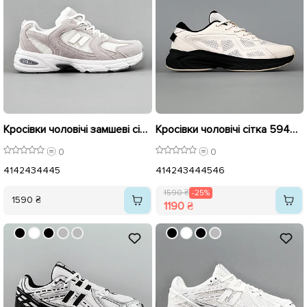
Кросівки чоловічі замшеві сітка 594973 Білі
Кросівки чоловічі сітка 594644 Білі розпродаж
0
0
41
42
43
44
45
41
42
43
44
45
46
1590 ₴
-25%
1590 ₴
1190 ₴