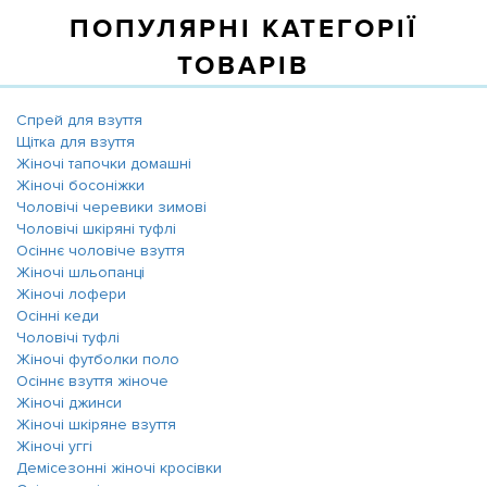
ПОПУЛЯРНІ КАТЕГОРІЇ
ТОВАРІВ
Спрей для взуття
Щітка для взуття
Жіночі тапочки домашні
Жіночі босоніжки
Чоловічі черевики зимові
Чоловічі шкіряні туфлі
Осіннє чоловіче взуття
Жіночі шльопанці
Жіночі лофери
Осінні кеди
Чоловічі туфлі
Жіночі футболки поло
Осіннє взуття жіноче
Жіночі джинси
Жіночі шкіряне взуття
Жіночі уггі
Демісезонні жіночі кросівки