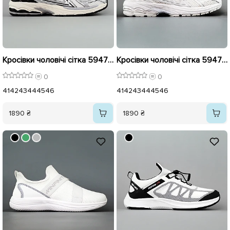
Кросівки чоловічі сітка 594758 Сріблясто-білі
Кросівки чоловічі сітка 594759 Білі
0
0
41
42
43
44
45
46
41
42
43
44
45
46
1890 ₴
1890 ₴