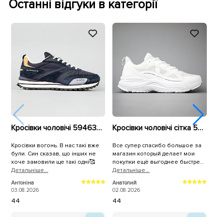
Останні відгуки в категорії
Кросівки чоловічі 594637 Сині
Кросівки чоловічі сітка 594396 Білі
Кросівки вогонь. В нас такі вже
Все супер спасибо большое за
К
були. Син сказав, що інших не
магазин который делает мои
р
хоче замовили ще такі одні🥰
покупки ещё выгоднее быстрее
Детальнiше...
и качественнее,спасибо
Детальнiше...
П
большое всему коллективу
2
Антоніна
Анатолий
магазина Sezon.ua за самоё
03.08.2026
02.08.2026
лучшее обслуживание качество
44
44
продукции и быструю доставку на
адрес.