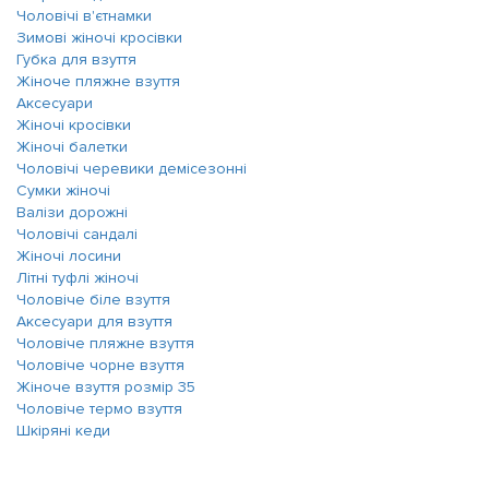
Чоловічі в'єтнамки
Зимові жіночі кросівки
Губка для взуття
Жіноче пляжне взуття
Аксесуари
Жіночі кросівки
Жіночі балетки
Чоловічі черевики демісезонні
Сумки жіночі
Валізи дорожні
Чоловічі сандалі
Жіночі лосини
Літні туфлі жіночі
Чоловіче біле взуття
Аксесуари для взуття
Чоловіче пляжне взуття
Чоловіче чорне взуття
Жіноче взуття розмір 35
Чоловіче термо взуття
Шкіряні кеди