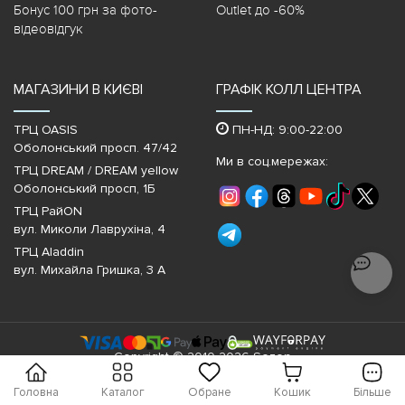
Бонус 100 грн за фото-
Outlet до -60%
відеовідгук
МАГАЗИНИ В КИЄВІ
ГРАФІК КОЛЛ ЦЕНТРА
ТРЦ OASIS
ПН-НД: 9:00-22:00
Оболонський просп. 47/42
Ми в соц.мережах:
ТРЦ DREAM / DREAM yellow
Оболонський просп, 1Б
ТРЦ РайON
вул. Миколи Лаврухіна, 4
ТРЦ Aladdin
вул. Михайла Гришка, 3 А
Copyright © 2010-2026 Sezon
Головна
Каталог
Обране
Кошик
Більше