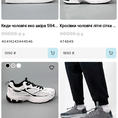
Кеди чоловічі еко шкіра 594916 Білі
Кросівки чоловічі літні сітка великі 595205 Білі
0
0
40
41
42
43
44
45
46
47
48
49
1390 ₴
1890 ₴