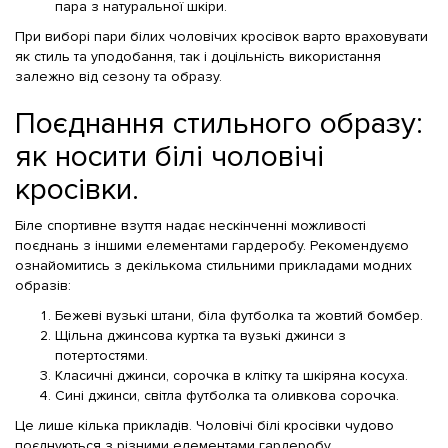
пара з натуральної шкіри.
При виборі пари білих чоловічих кросівок варто враховувати
як стиль та уподобання, так і доцільність використання
залежно від сезону та образу.
Поєднання стильного образу:
як носити білі чоловічі
кросівки.
Біле спортивне взуття надає нескінченні можливості
поєднань з іншими елементами гардеробу. Рекомендуємо
ознайомитись з декількома стильними прикладами модних
образів:
Бежеві вузькі штани, біла футболка та жовтий бомбер.
Щільна джинсова куртка та вузькі джинси з
потертостями.
Класичні джинси, сорочка в клітку та шкіряна косуха.
Сині джинси, світла футболка та оливкова сорочка.
Це лише кілька прикладів. Чоловічі білі кросівки чудово
поєднуються з різними елементами гардеробу,