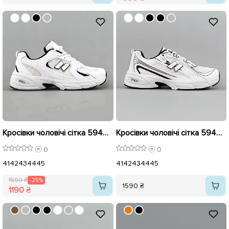
Кросівки чоловічі сітка 594968 Білі розпродаж
Кросівки чоловічі сітка 594972 Білі з синім
0
0
41
42
43
44
45
41
42
43
44
45
1590 ₴
-25%
1590 ₴
1190 ₴