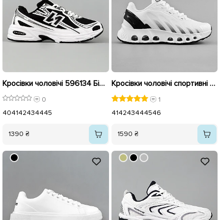
Кросівки чоловічі 596134 Білий та чорний
Кросівки чоловічі спортивні 594879 Білі
0
1
40
41
42
43
44
45
41
42
43
44
45
46
1390 ₴
1590 ₴