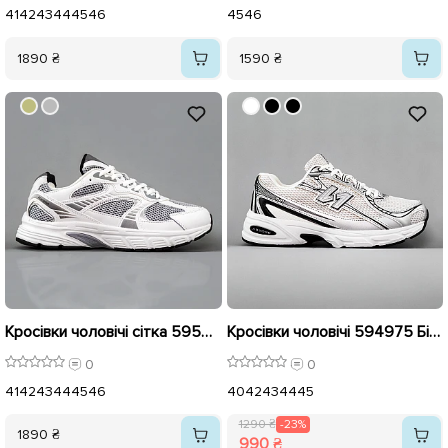
41
42
43
44
45
46
45
46
1890 ₴
1590 ₴
Кросівки чоловічі сітка 595077 Білі
Кросівки чоловічі 594975 Білі сріблясті розпродаж
0
0
41
42
43
44
45
46
40
42
43
44
45
1290 ₴
-23%
1890 ₴
990 ₴