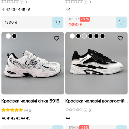
0
0
41
42
43
44
45
46
44
1890 ₴
-26%
1890 ₴
1390 ₴
Кросівки чоловічі сітка 591602 Білі сині
Кросівки чоловічі вологостійкі 590069 Білі чорні розпродаж
5
0
40
41
42
43
44
45
44
1790 ₴
-28%