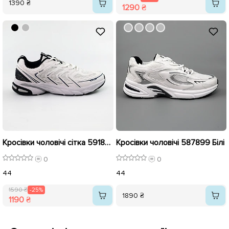
1390 ₴
1290 ₴
Кросівки чоловічі сітка 591854 Білі розпродаж
Кросівки чоловічі 587899 Білі
0
0
44
44
1590 ₴
-25%
1890 ₴
1190 ₴