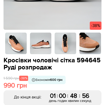
-38%
Кросівки чоловічі сітка 594645
Руді розпродаж
1 590 грн
-38%
Економія
600 грн
990 грн
01
00
48
56
:
:
:
До кінця акції:
день
годин
хвилин
секунд