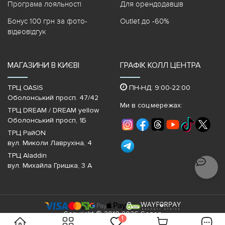
Програма лояльності
Для орендодавців
Бонус 100 грн за фото-
Outlet до -60%
відеовідгук
МАГАЗИНИ В КИЄВІ
ГРАФІК КОЛЛ ЦЕНТРА
ТРЦ OASIS
ПН-НД: 9:00-22:00
Оболонський просп. 47/42
Ми в соц.мережах:
ТРЦ DREAM / DREAM yellow
Оболонський просп, 1Б
ТРЦ РайON
вул. Миколи Лаврухіна, 4
ТРЦ Aladdin
вул. Михайла Гришка, 3 А
Copyright © 2010-2026 Sezon
1