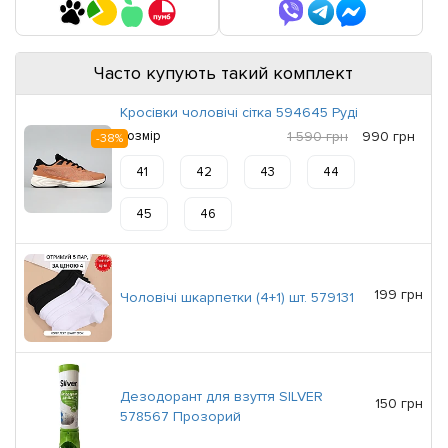
Часто купують такий комплект
Кросівки чоловічі сітка 594645 Руді
Розмір
1 590 грн
990 грн
-38%
41
42
43
44
45
46
199 грн
Чоловічі шкарпетки (4+1) шт. 579131
Дезодорант для взуття SILVER
150 грн
578567 Прозорий