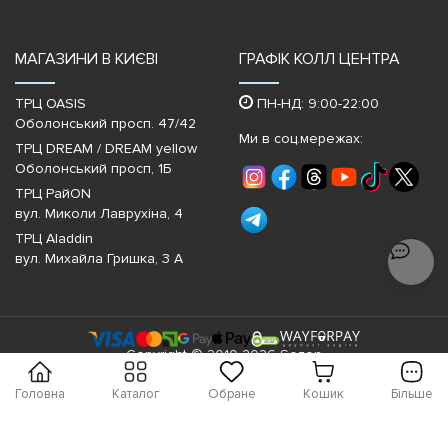
МАГАЗИНИ В КИЄВІ
ГРАФІК КОЛЛ ЦЕНТРА
ТРЦ OASIS
ПН-НД: 9:00-22:00
Оболонський просп. 47/42
Ми в соц.мережах:
ТРЦ DREAM / DREAM yellow
Оболонський просп, 1Б
ТРЦ РайON
вул. Миколи Лаврухіна, 4
ТРЦ Aladdin
вул. Михайла Гришка, 3 А
Copyright © 2010-2026 Sezon
Головна
Каталог
Обране
Кошик
Більше