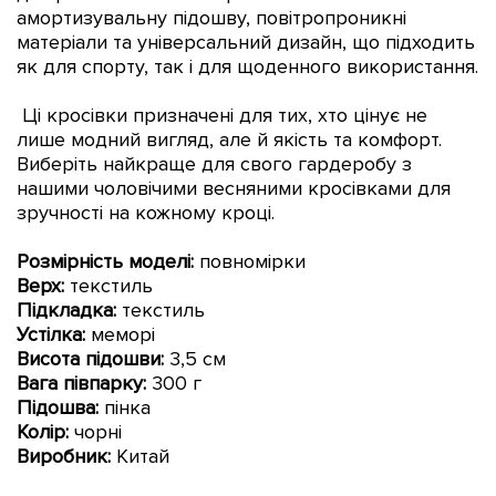
амортизувальну підошву, повітропроникні
матеріали та універсальний дизайн, що підходить
як для спорту, так і для щоденного використання.
Ці кросівки призначені для тих, хто цінує не
лише модний вигляд, але й якість та комфорт.
Виберіть найкраще для свого гардеробу з
нашими чоловічими весняними кросівками для
зручності на кожному кроці.
Розмірність моделі:
повно
мірки
Верх:
текстиль
Підкладка:
текстиль
Устілка:
меморі
Висота підошви
:
3,5 см
Вага півпарку:
300 г
Підошва:
пінка
Колір:
чорні
Виробник:
Китай