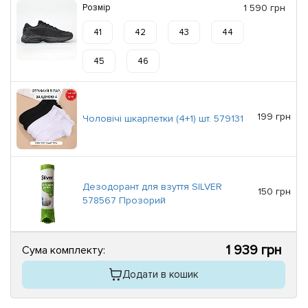
Розмір
1 590 грн
41
42
43
44
45
46
199 грн
Чоловічі шкарпетки (4+1) шт. 579131
Дезодорант для взуття SILVER
150 грн
578567 Прозорий
1 939 грн
Сума комплекту:
Додати в кошик