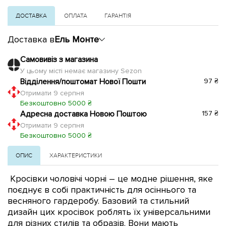
ДОСТАВКА
ОПЛАТА
ГАРАНТІЯ
Доставка в
Ель Монте
Самовивіз з магазина
У цьому місті немає магазину Sezon
Відділення/поштомат Нової Пошти
97 ₴
Отримати 9 серпня
Безкоштовно 5000 ₴
Адресна доставка Новою Поштою
157 ₴
Отримати 9 серпня
Безкоштовно 5000 ₴
ОПИС
ХАРАКТЕРИСТИКИ
Кросівки чоловічі чорні – це модне рішення, яке
поєднує в собі практичність для осіннього та
весняного гардеробу. Базовий та стильний
дизайн цих кросівок роблять їх універсальними
для різних стилів та образів. Вони мають