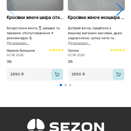
Кросівки жіночі шкіра сітка 594681 Білі
Кросівки жіночі екошкіра сітка 595293 Білі
Бездоганна якість 👌 швидке та
Добрий вечір, придбала у
В
приємне обслуговування 🤌
вашому магазині кросівки, дуже
п
рекомендую 💪
задоволена, супер легкі та
Детальнiше...
зручні, а для чоловіка крокси, він
Детальнiше...
теж задоволений. Дякуємо.
2
Марина Волошина
Галина
02.08.2026
02.08.2026
36
36
2890 ₴
2890 ₴