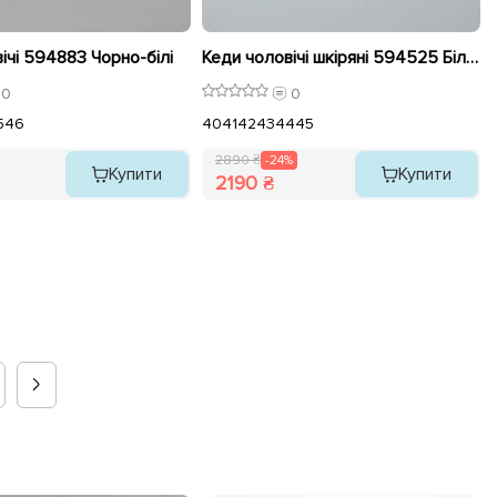
ічі 594883 Чорно-білі
Кеди чоловічі шкіряні 594525 Білі розпродаж
0
0
5
46
40
41
42
43
44
45
2890 ₴
-24%
Купити
Купити
2190 ₴