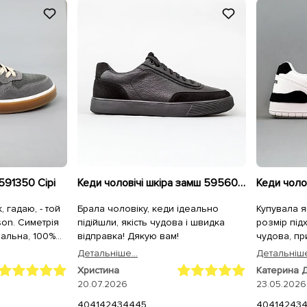
591350 Сірі
Кеди чоловічі шкіра замш 595600 Чорні
, гадаю, - той
Брала чоловіку, кеди ідеально
Купувала я
son. Симетрія
підійшли, якість чудова і швидка
розмір підх
еальна, 100%
відправка! Дякую вам!
чудова, пр
ілки раджу
посилку в
Детальнiше...
Детальнiше
атомічні/
швидко
Христина
Катерина 
20.07.2026
23.05.2026
40
41
42
43
44
45
40
41
42
43