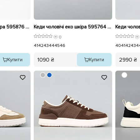
Кеди чоловічі еко шкіра 595876 Чорні
Кеди чоловічі еко шкіра 595764 Чорні
Кеди чолов
0
41
42
43
44
45
46
40
41
42
43
4
1090 ₴
2990 ₴
Купити
Купити