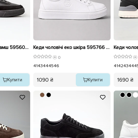
Кеди чоловічі шкіра замш 595600 Чорні
Кеди чоловічі еко шкіра 595766 Білі
0
41
43
44
45
46
41
42
43
44
4
1090 ₴
1690 ₴
Купити
Купити