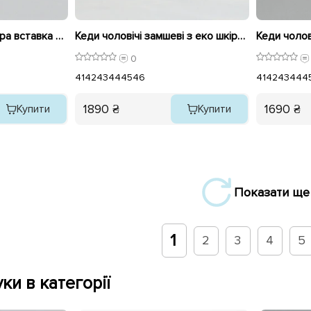
Кеди чоловічі еко шкіра вставка замш 594887 Бежеві
Кеди чоловічі замшеві з еко шкірою 594892 Шоколад
Кеди чолов
0
41
42
43
44
45
46
41
42
43
44
4
1890 ₴
1690 ₴
Купити
Купити
Показати ще
1
2
3
4
5
ки в категорії