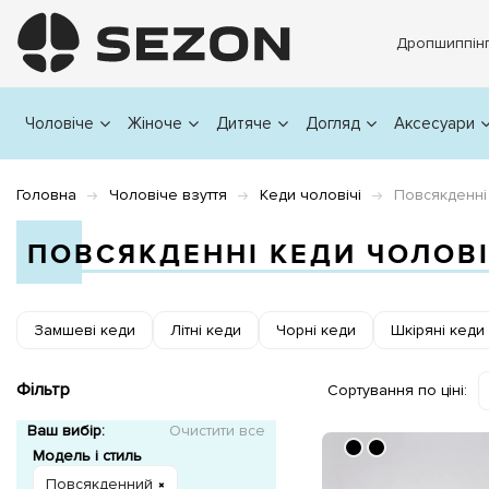
Дропшиппін
Чоловіче
Жіноче
Дитяче
Догляд
Аксесуари
Головна
Чоловіче взуття
Кеди чоловічі
Повсякденні
ПОВСЯКДЕННІ КЕДИ ЧОЛОВІ
Замшеві кеди
Літні кеди
Чорні кеди
Шкіряні кеди
Фільтр
Сортування по ціні:
Ваш вибір:
Очистити все
Модель і стиль
Повсякденний