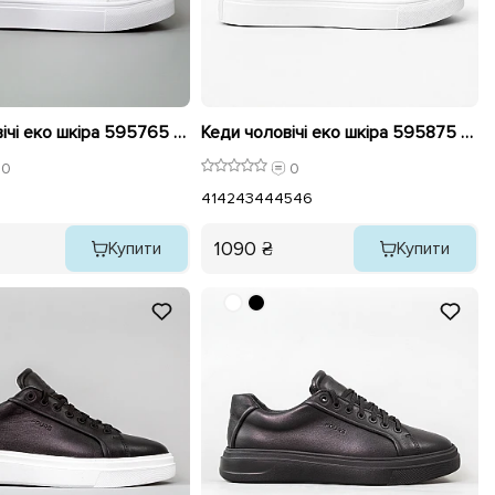
Кеди чоловічі еко шкіра 595765 Білі
Кеди чоловічі еко шкіра 595875 Чорні
0
0
41
42
43
44
45
46
1090 ₴
Купити
Купити