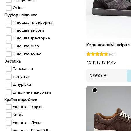
Осінні
Підбор і підошва
Підошва платформа
Підошва висока
Підошва тракторна
Підошва біла
Підошва тонка
1
Застібка
40
41
42
43
44
45
Блискавка
2990 ₴
Липучки
Шнурівка
Еластична шнурівка
Країна виробник
Україна - Харків
Китай
Україна - Луцьк
Україна - Кривий Ріг