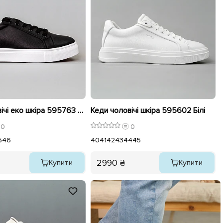
Кеди чоловічі еко шкіра 595763 Чорні
Кеди чоловічі шкіра 595602 Білі
0
0
5
46
40
41
42
43
44
45
2990 ₴
Купити
Купити