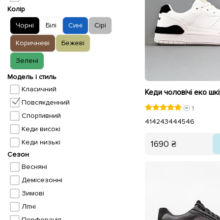
Колір
Чорні
Білі
Сині
Сірі
Коричневі
Бежеві
Зелені
Модель і стиль
Класичний
Повсякденний
1
Спортивний
41
42
43
44
45
46
Кеди високі
Кеди низькі
1690 ₴
Сезон
Весняні
Демісезонні
Зимові
Літні
Перфорація