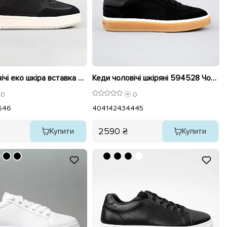
Кеди чоловічі еко шкіра вставка замш 594888 Чорні
Кеди чоловічі шкіряні 594528 Чорні
0
0
5
46
40
41
42
43
44
45
2590 ₴
Купити
Купити