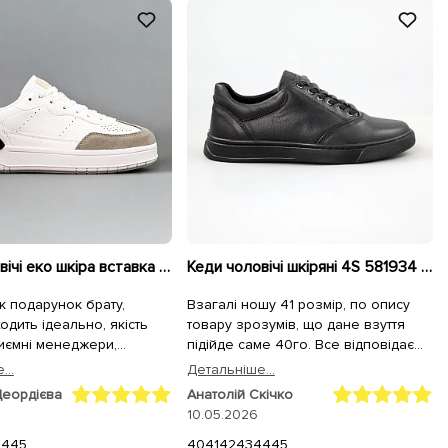
Кеди чоловічі еко шкіра вставка замш 594889 Білі
Кеди чоловічі шкіряні 4S 581934 Чорні
к подарунок брату,
Взагалі ношу 41 розмір, по опису
одить ідеально, якість
товару зрозумів, що дане взуття
иємні менеджери,
підійде саме 40го. Все відповідає
ідправили максимально
дійсності, зручне, якість бомба, по
...
Детальнiше...
розміру саме те, що треба. 2 дні від
Деордієва
Анатолій Скічко
створення замовлення і товар вже
10.05.2026
на руках! Рекомендую!
44
45
40
41
42
43
44
45