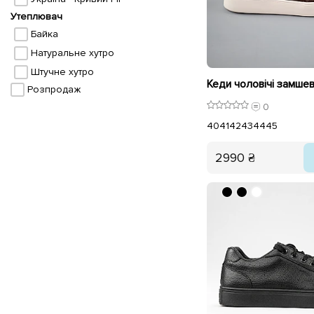
Утеплювач
Байка
Натуральне хутро
Штучне хутро
Розпродаж
0
40
41
42
43
44
45
2990 ₴