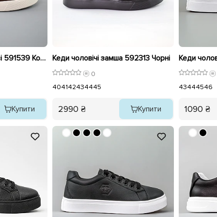
Кеди чоловічі замшеві 591539 Коричневі
Кеди чоловічі замша 592313 Чорні
0
40
41
42
43
44
45
43
44
45
46
2990 ₴
1090 ₴
Купити
Купити