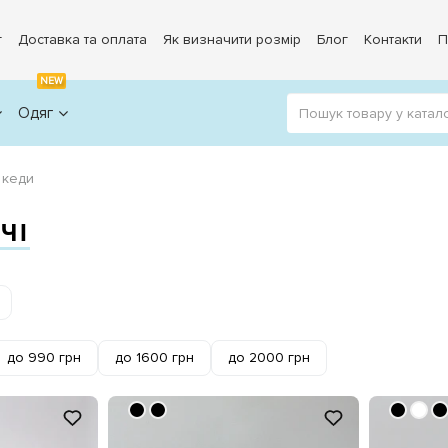
г
Доставка та оплата
Як визначити розмір
Блог
Контакти
П
NEW
Одяг
 кеди
ЧІ
до 990 грн
до 1600 грн
до 2000 грн