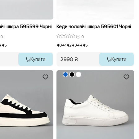
ічі шкіра 595599 Чорні
Кеди чоловічі шкіра 595601 Чорні
0
0
4
45
40
41
42
43
44
45
2990 ₴
Купити
Купити