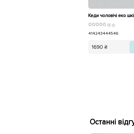
0
41
42
43
44
45
46
1690 ₴
Останні відгу