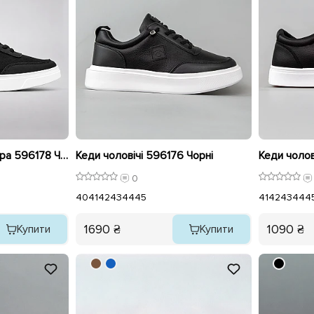
Кеди чоловічі еко шкіра 596178 Чорні
Кеди чоловічі 596176 Чорні
0
40
41
42
43
44
45
41
42
43
44
4
1690 ₴
1090 ₴
Купити
Купити