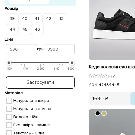
Розмір
39
40
41
42
43
44
45
46
Ціна
грн
590
1 440
2 290
3 140
3 990
0
Застосувати
40
41
42
43
44
45
Матеріал
1690 ₴
Натуральна шкіра
Натуральна замша
Вологостійкі
Еко шкіра - замша
Текстиль - Сітка