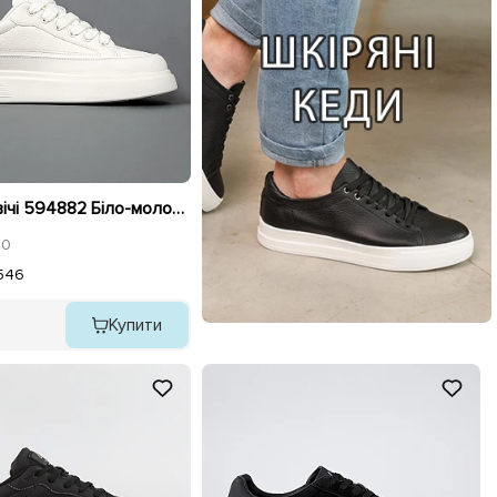
Кеди чоловічі 594882 Біло-молочні
0
5
46
Купити