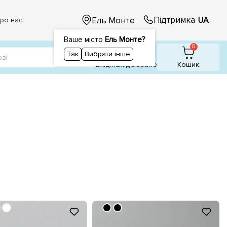
Підтримка
Ель Монте
UA
ро нас
Ваше місто
Ель Монте?
1
1
0
Так
Вибрати інше
Вхідні
Вхiд
Обране
Кошик