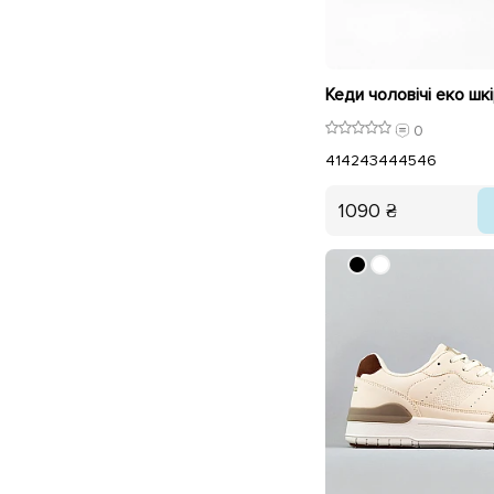
0
41
42
43
44
45
46
1090 ₴