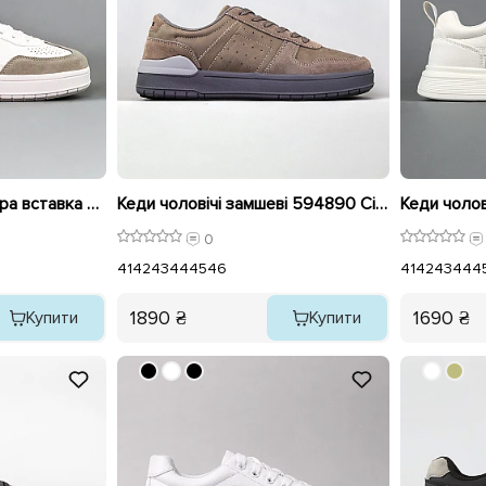
Кеди чоловічі еко шкіра вставка замш 594889 Білі
Кеди чоловічі замшеві 594890 Сірий
0
41
42
43
44
45
46
41
42
43
44
4
1890 ₴
1690 ₴
Купити
Купити