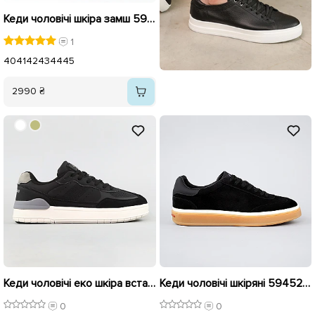
Кеди чоловічі шкіра замш 595600 Чорні
1
40
41
42
43
44
45
2990 ₴
Кеди чоловічі еко шкіра вставка замш 594888 Чорні
Кеди чоловічі шкіряні 594528 Чорні
0
0