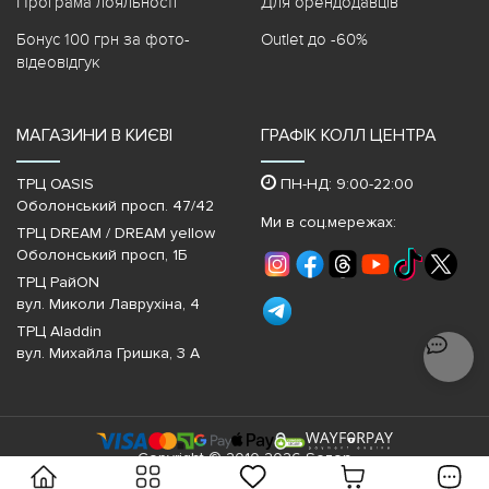
Програма лояльності
Для орендодавців
Бонус 100 грн за фото-
Outlet до -60%
відеовідгук
МАГАЗИНИ В КИЄВІ
ГРАФІК КОЛЛ ЦЕНТРА
ТРЦ OASIS
ПН-НД: 9:00-22:00
Оболонський просп. 47/42
Ми в соц.мережах:
ТРЦ DREAM / DREAM yellow
Оболонський просп, 1Б
ТРЦ РайON
вул. Миколи Лаврухіна, 4
ТРЦ Aladdin
вул. Михайла Гришка, 3 А
Copyright © 2010-2026 Sezon