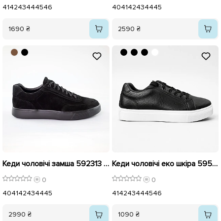
41
42
43
44
45
46
40
41
42
43
44
45
1690 ₴
2590 ₴
Кеди чоловічі замша 592313 Чорні
Кеди чоловічі еко шкіра 595875 Чорні
0
0
40
41
42
43
44
45
41
42
43
44
45
46
2990 ₴
1090 ₴