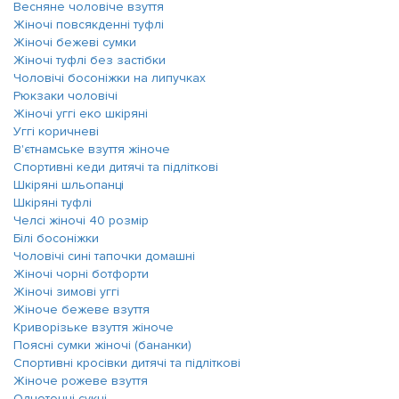
Весняне чоловіче взуття
Жіночі повсякденні туфлі
Жіночі бежеві сумки
Жіночі туфлі без застібки
Чоловічі босоніжки на липучках
Рюкзаки чоловічі
Жіночі уггі еко шкіряні
Уггі коричневі
В'єтнамське взуття жіноче
Спортивні кеди дитячі та підліткові
Шкіряні шльопанці
Шкіряні туфлі
Челсі жіночі 40 розмір
Білі босоніжки
Чоловічі сині тапочки домашні
Жіночі чорні ботфорти
Жіночі зимові уггі
Жіноче бежеве взуття
Криворізьке взуття жіноче
Поясні сумки жіночі (бананки)
Спортивні кросівки дитячі та підліткові
Жіноче рожеве взуття
Однотонні сукні