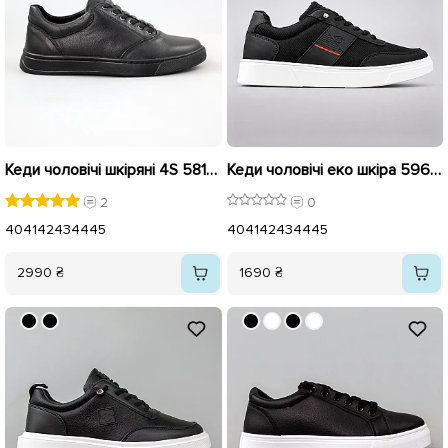
Кеди чоловічі шкіряні 4S 581934 Чорні
Кеди чоловічі еко шкіра 596178 Чорні
2
0
40
41
42
43
44
45
40
41
42
43
44
45
2990 ₴
1690 ₴