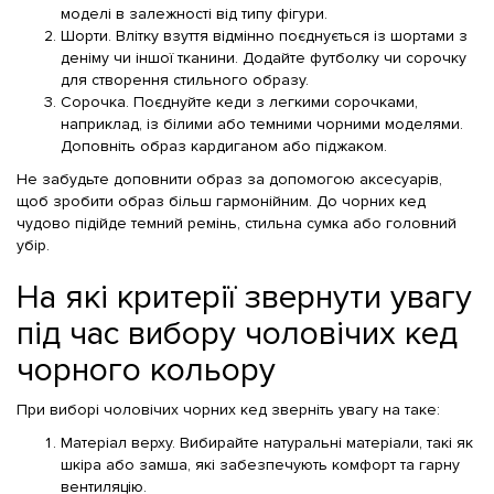
моделі в залежності від типу фігури.
Шорти. Влітку взуття відмінно поєднується із шортами з
деніму чи іншої тканини. Додайте футболку чи сорочку
для створення стильного образу.
Сорочка. Поєднуйте кеди з легкими сорочками,
наприклад, із білими або темними чорними моделями.
Доповніть образ кардиганом або піджаком.
Не забудьте доповнити образ за допомогою аксесуарів,
щоб зробити образ більш гармонійним. До чорних кед
чудово підійде темний ремінь, стильна сумка або головний
убір.
На які критерії звернути увагу
під час вибору чоловічих кед
чорного кольору
При виборі чоловічих чорних кед зверніть увагу на таке:
Матеріал верху. Вибирайте натуральні матеріали, такі як
шкіра або замша, які забезпечують комфорт та гарну
вентиляцію.