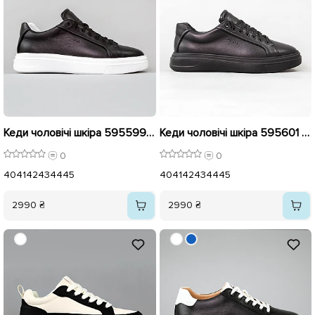
Кеди чоловічі шкіра 595599 Чорні
Кеди чоловічі шкіра 595601 Чорні
0
0
40
41
42
43
44
45
40
41
42
43
44
45
2990 ₴
2990 ₴