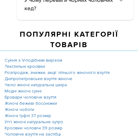
У чому переваги чорних чоловічих
кед?
ПОПУЛЯРНІ КАТЕГОРІЇ
ТОВАРІВ
Сукня з V-подібним вирізом
Текстильні кросівки
Розпродаж, знижки, акції: літнього жіночого взуття
Дніпропетровське взуття жіноче
Челсі жіночі натуральна шкіра
Модні жіночі сукні
Бровари чоловіче взуття
Жіночі бежеві босоніжки
Жіночі чоботи
Жіночі туфлі 37 розмір
Уггі жіночі натуральне хутро
Кросівки чоловічі 39 розмір
Чоловіче взуття на застібці