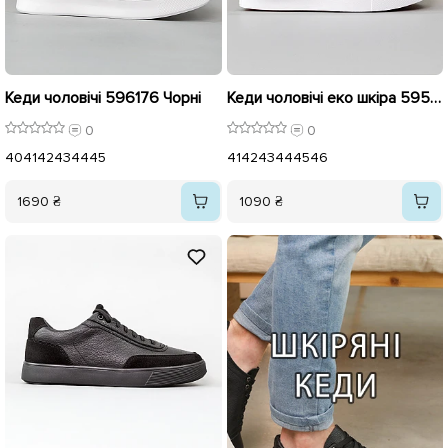
Кеди чоловічі 596176 Чорні
Кеди чоловічі еко шкіра 595763 Чорні
0
0
40
41
42
43
44
45
41
42
43
44
45
46
1690 ₴
1090 ₴