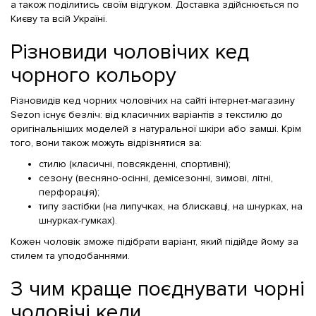
а також поділитись своїм відгуком. Доставка здійснюється по
Києву та всій Україні.
Різновиди чоловічих кед
чорного кольору
Різновидів кед чорних чоловічих на сайті інтернет-магазину
Sezon існує безліч: від класичних варіантів з текстилю до
оригінальніших моделей з натуральної шкіри або замші. Крім
того, вони також можуть відрізнятися за:
стилю (класичні, повсякденні, спортивні);
сезону (весняно-осінні, демісезонні, зимові, літні,
перфорація);
типу застібки (на липучках, на блискавці, на шнурках, на
шнурках-гумках).
Кожен чоловік зможе підібрати варіант, який підійде йому за
стилем та уподобаннями.
З чим краще поєднувати чорні
чоловічі кеди