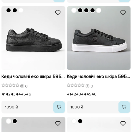
Кеди чоловічі еко шкіра 595876 Чорні
Кеди чоловічі еко шкіра 595764 Чорні
0
0
41
42
43
44
45
46
41
42
43
44
45
46
1090 ₴
1090 ₴