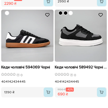
2990 ₴
2290 ₴
Кеди чоловічі 594069 Чорні
Кеди чоловічі 589492 Чорні сірі розпродаж
0
0
40
41
42
43
44
45
40
41
42
43
44
45
1190 ₴
-42%
1390 ₴
690 ₴