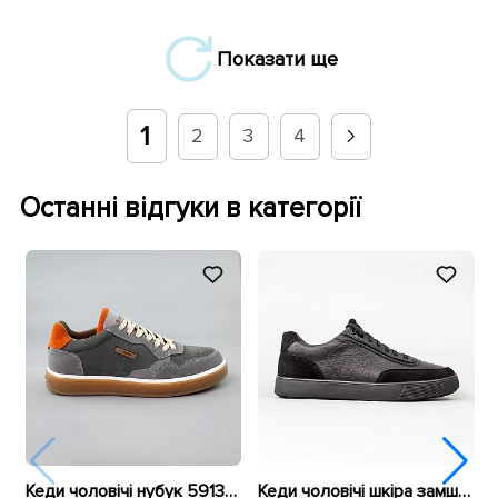
Показати ще
1
2
3
4
Останні відгуки в категорії
Кеди чоловічі нубук 591350 Сірі
Кеди чоловічі шкіра замш 595600 Чорні