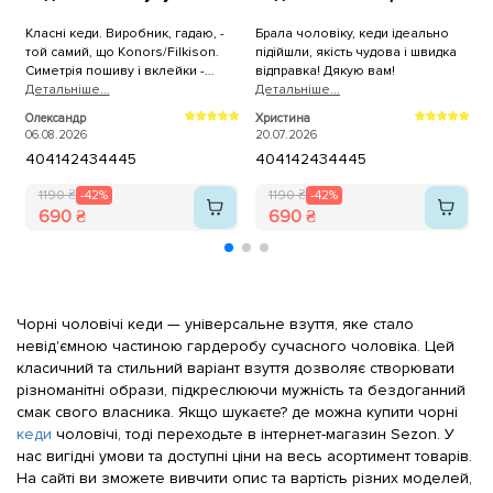
Класні кеди. Виробник, гадаю, -
Брала чоловіку, кеди ідеально
К
той самий, що Konors/Filkison.
підійшли, якість чудова і швидка
р
Симетрія пошиву і вклейки -
відправка! Дякую вам!
ч
ідеальна, 100% повномірні. Лише
Детальнiше...
Детальнiше...
п
Д
устілки раджу одразу замінити на
Олександр
Христина
К
анатомічні/пружні/меморі.
06.08.2026
20.07.2026
2
40
41
42
43
44
45
40
41
42
43
44
45
1190 ₴
-42%
1190 ₴
-42%
690 ₴
690 ₴
Чорні чоловічі кеди — універсальне взуття, яке стало
невід'ємною частиною гардеробу сучасного чоловіка. Цей
класичний та стильний варіант взуття дозволяє створювати
різноманітні образи, підкреслюючи мужність та бездоганний
смак свого власника. Якщо шукаєте? де можна купити чорні
кеди
чоловічі, тоді переходьте в інтернет-магазин Sezon. У
нас вигідні умови та доступні ціни на весь асортимент товарів.
На сайті ви зможете вивчити опис та вартість різних моделей,