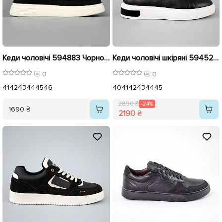
Кеди чоловічі 594883 Чорно-білі
Кеди чоловічі шкіряні 594526 Чорні розпродаж
0
0
41
42
43
44
45
46
40
41
42
43
44
45
2890 ₴
-24%
1690 ₴
2190 ₴