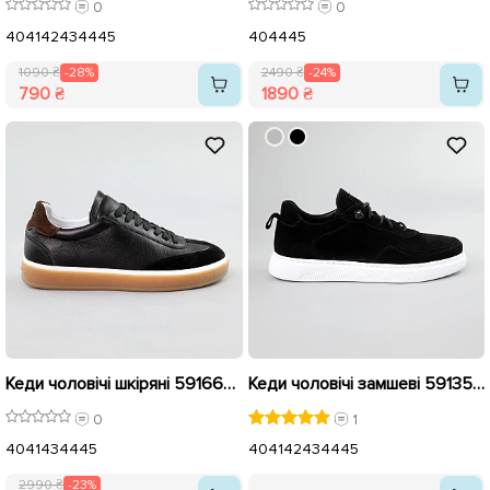
0
0
40
41
42
43
44
45
40
44
45
1090 ₴
-28%
2490 ₴
-24%
790 ₴
1890 ₴
Кеди чоловічі шкіряні 591666 Чорні розпродаж
Кеди чоловічі замшеві 591352 Чорні
0
1
40
41
43
44
45
40
41
42
43
44
45
2990 ₴
-23%