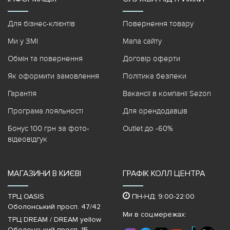
Для бізнес-клієнтів
Повернення товару
Ми у ЗМІ
Мапа сайту
Обмін та повернення
Договір оферти
Як оформити замовлення
Політика безпеки
Гарантія
Вакансії в компанії Sezon
Програма лояльності
Для орендодавців
Бонус 100 грн за фото-
Outlet до -60%
відеовідгук
МАГАЗИНИ В КИЄВІ
ГРАФІК КОЛЛ ЦЕНТРА
ТРЦ OASIS
ПН-НД: 9:00-22:00
Оболонський просп. 47/42
Ми в соц.мережах:
ТРЦ DREAM / DREAM yellow
Оболонський просп, 1Б