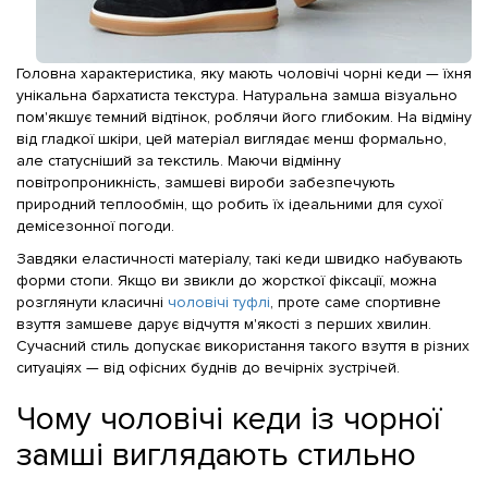
Головна характеристика, яку мають чоловічі чорні кеди — їхня
унікальна бархатиста текстура. Натуральна замша візуально
пом'якшує темний відтінок, роблячи його глибоким. На відміну
від гладкої шкіри, цей матеріал виглядає менш формально,
але статусніший за текстиль. Маючи відмінну
повітропроникність, замшеві вироби забезпечують
природний теплообмін, що робить їх ідеальними для сухої
демісезонної погоди.
Завдяки еластичності матеріалу, такі кеди швидко набувають
форми стопи. Якщо ви звикли до жорсткої фіксації, можна
розглянути класичні
чоловічі туфлі
, проте саме спортивне
взуття замшеве дарує відчуття м'якості з перших хвилин.
Сучасний стиль допускає використання такого взуття в різних
ситуаціях — від офісних буднів до вечірніх зустрічей.
Чому чоловічі кеди із чорної
замші виглядають стильно