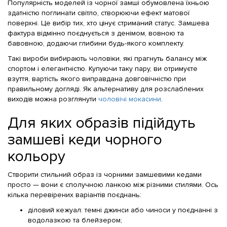
Популярність моделей із чорної замші обумовлена їхньою
здатністю поглинати світло, створюючи ефект матової
поверхні. Це вибір тих, хто цінує стриманий статус. Замшева
фактура відмінно поєднується з денімом, вовною та
бавовною, додаючи глибини будь-якого комплекту.
Такі вироби вибирають чоловіки, які прагнуть балансу між
спортом і елегантністю. Купуючи таку пару, ви отримуєте
взуття, вартість якого виправдана довговічністю при
правильному догляді. Як альтернативу для розслаблених
виходів можна розглянути
чоловічі мокасини
.
Для яких образів підійдуть
замшеві кеди чорного
кольору
Створити стильний образ із чорними замшевими кедами
просто — вони є сполучною ланкою між різними стилями. Ось
кілька перевірених варіантів поєднань:
діловий кежуал: темні джинси або чиноси у поєднанні з
водолазкою та блейзером;