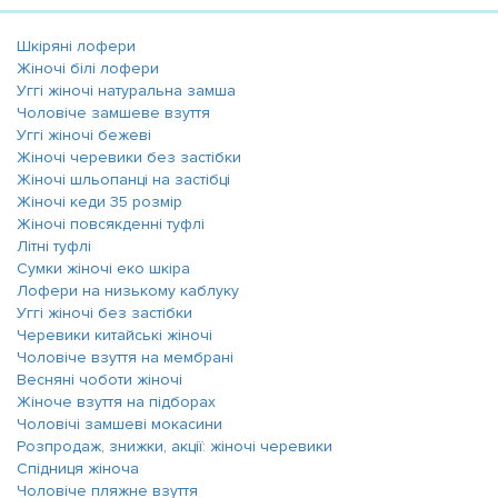
Шкіряні лофери
Жіночі білі лофери
Уггі жіночі натуральна замша
Чоловіче замшеве взуття
Уггі жіночі бежеві
Жіночі черевики без застібки
Жіночі шльопанці на застібці
Жіночі кеди 35 розмір
Жіночі повсякденні туфлі
Літні туфлі
Сумки жіночі еко шкіра
Лофери на низькому каблуку
Уггі жіночі без застібки
Черевики китайські жіночі
Чоловіче взуття на мембрані
Весняні чоботи жіночі
Жіноче взуття на підборах
Чоловічі замшеві мокасини
Розпродаж, знижки, акції: жіночі черевики
Спідниця жіноча
Чоловіче пляжне взуття