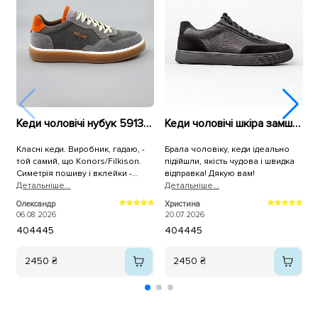
Кеди чоловічі нубук 591350 Сірі
Кеди чоловічі шкіра замш 595600 Чорні
Класні кеди. Виробник, гадаю, -
Брала чоловіку, кеди ідеально
К
той самий, що Konors/Filkison.
підійшли, якість чудова і швидка
р
Симетрія пошиву і вклейки -
відправка! Дякую вам!
ч
ідеальна, 100% повномірні. Лише
Детальнiше...
Детальнiше...
п
Д
устілки раджу одразу замінити на
Олександр
Христина
К
анатомічні/пружні/меморі.
06.08.2026
20.07.2026
2
40
44
45
40
44
45
2450 ₴
2450 ₴