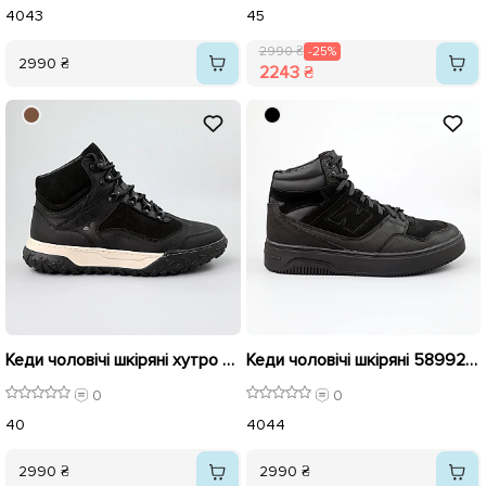
40
43
45
2990 ₴
-25%
2990 ₴
2243 ₴
Кеди чоловічі шкіряні хутро 590193 Чорні
Кеди чоловічі шкіряні 589925 Чорні
0
0
40
40
44
2990 ₴
2990 ₴