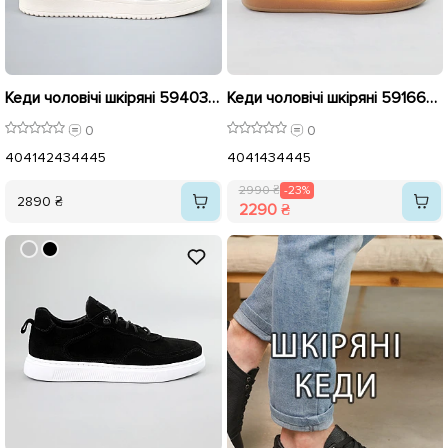
Кеди чоловічі шкіряні 594033 Чорні
Кеди чоловічі шкіряні 591666 Чорні розпродаж
0
0
40
41
42
43
44
45
40
41
43
44
45
2990 ₴
-23%
2890 ₴
2290 ₴