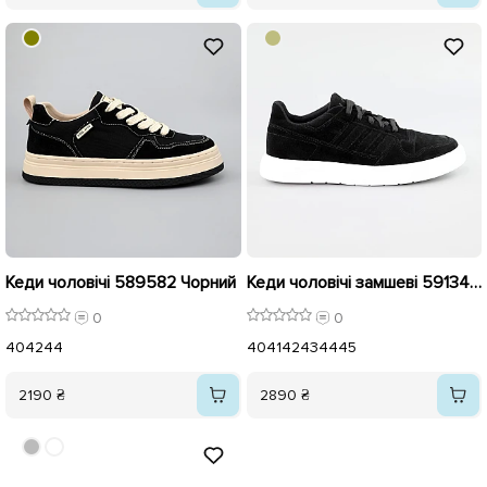
Кеди чоловічі 589582 Чорний
Кеди чоловічі замшеві 591346 Чорні
0
0
40
42
44
40
41
42
43
44
45
2190 ₴
2890 ₴