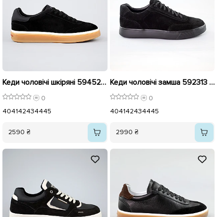
Кеди чоловічі шкіряні 594528 Чорні
Кеди чоловічі замша 592313 Чорні
0
0
40
41
42
43
44
45
40
41
42
43
44
45
2590 ₴
2990 ₴