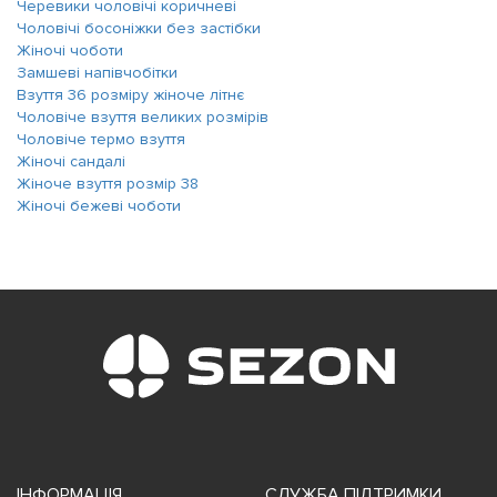
Черевики чоловічі коричневі
Чоловічі босоніжки без застібки
Жіночі чоботи
Замшеві напівчобітки
Взуття 36 розміру жіноче літнє
Чоловіче взуття великих розмірів
Чоловіче термо взуття
Жіночі сандалі
Жіноче взуття розмір 38
Жіночі бежеві чоботи
ІНФОРМАЦІЯ
СЛУЖБА ПІДТРИМКИ