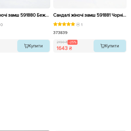
Сандалі жіночі замш 591880 Бежеві
Сандалі жіночі замш 591881 Чорні розпродаж
0
1
37
38
39
2190 ₴
-25%
Купити
Купити
1643 ₴