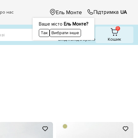
Підтримка
Ель Монте
UA
ро нас
Ваше місто
Ель Монте?
1
0
0
Так
Вибрати інше
Вхідні
Вхiд
Обране
Кошик