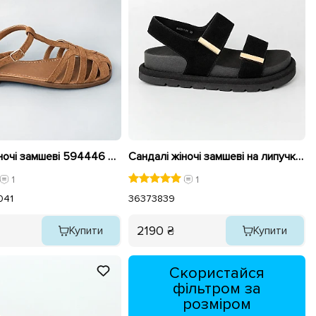
Сандалі жіночі замшеві 594446 Світло коричневі
Сандалі жіночі замшеві на липучках 595424 Чорні
1
1
0
41
36
37
38
39
2190 ₴
Купити
Купити
Скористайся
фільтром за
розміром