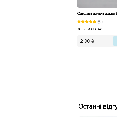
1
36
37
38
39
40
41
2190 ₴
Останні відгу