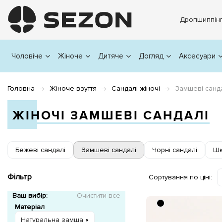
Дропшиппін
Чоловіче
Жіноче
Дитяче
Догляд
Аксесуари
Головна
Жіноче взуття
Сандалі жіночі
Замшеві санд
ЖІНОЧІ ЗАМШЕВІ САНДАЛІ
Бежеві сандалі
Замшеві сандалі
Чорні сандалі
Шк
Фільтр
Сортування по ціні:
Ваш вибір:
Очистити все
Матеріал
Натуральна замша