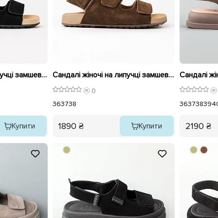
Сандалі жіночі на липучці замшеві 595423 Чорні
Сандалі жіночі на липучці замшеві 595422 Коричневі
0
36
37
38
36
37
38
39
4
1890 ₴
2190 ₴
Купити
Купити