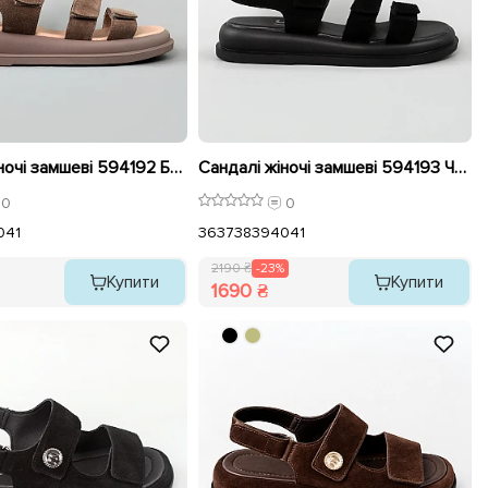
Сандалі жіночі замшеві 594192 Бежевий
Сандалі жіночі замшеві 594193 Чорні розпродаж
0
0
0
41
36
37
38
39
40
41
2190 ₴
-23%
Купити
Купити
1690 ₴