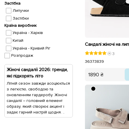
Застібка
Липучки
Застібки
Країна виробник
Україна - Харків
Китай
Україна - Кривий Ріг
3
Розпродаж
36
37
38
39
Жіночі сандалії 2026: тренди,
1890 ₴
які підкорять літо
Літній сезон завжди асоціюється
з легкістю, свободою та
оновленням гардеробу. Жіночі
сандалії – головний елемент
образу, який створює акцент і
задає гарний настрій щодня. ..