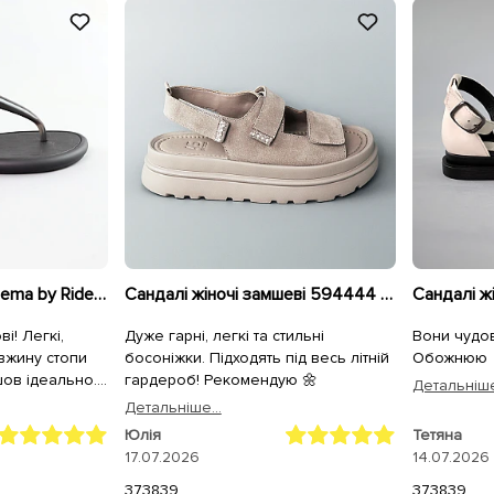
В'єтнамки жіночі Ipanema by Rider 589064 Чорні
Сандалі жіночі замшеві 594444 Бежеві
Сандалі жі
і! Легкі,
Дуже гарні, легкі та стильні
Вони чудові!
овжину стопи
босоніжки. Підходять під весь літній
Обожнюю
йшов ідеально.
гардероб! Рекомендую 🌼
Детальнiше
волена,
Детальнiше...
Юлія
Тетяна
17.07.2026
14.07.2026
37
38
39
37
38
39