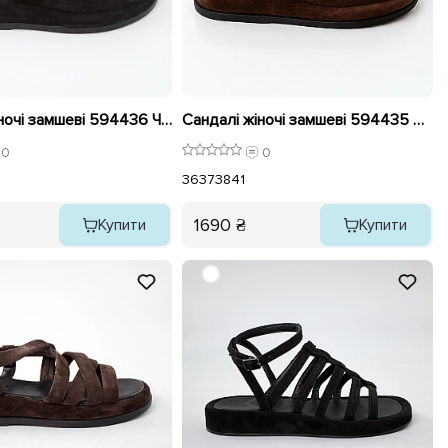
Сандалі жіночі замшеві 594436 Чорні
Сандалі жіночі замшеві 594435 Шоколадні
0
0
36
37
38
41
1690 ₴
Купити
Купити