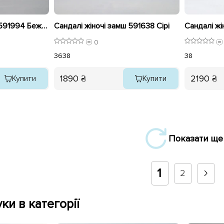
Сандалі жіночі замш 591994 Бежеві
Сандалі жіночі замш 591638 Сірі
0
36
38
38
1890 ₴
2190 ₴
Купити
Купити
Показати ще
1
2
ки в категорії