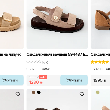
Сандалі жіночі замшеві на липучках 595425 Бежеві
Сандалі жіночі замшеві 594437 Бежеві Коричневі розпродаж
0
36
37
38
39
40
41
36
37
38
39
4
1690 ₴
-24%
1990 ₴
Купити
Купити
1290 ₴