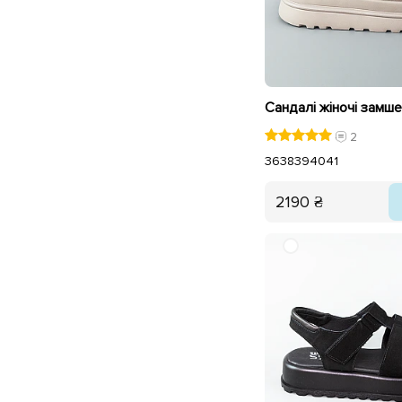
2
36
38
39
40
41
2190 ₴