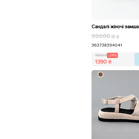
0
36
37
38
39
40
41
1890 ₴
-26%
1390 ₴