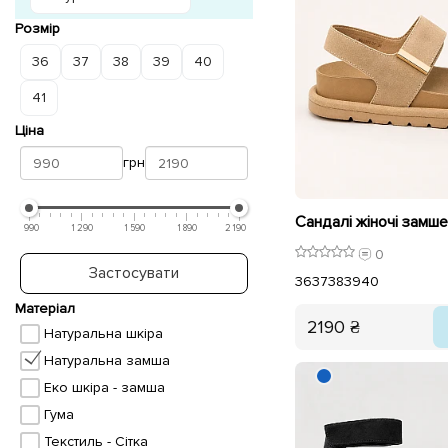
Розмір
36
37
38
39
40
41
Ціна
грн
990
1 290
1 590
1 890
2 190
0
Застосувати
36
37
38
39
40
Матеріал
2190 ₴
Натуральна шкіра
Натуральна замша
Еко шкіра - замша
Гума
Текстиль - Сітка