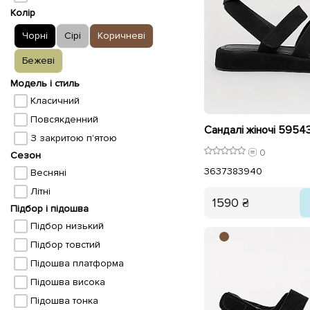
Колір
Чорні
Сірі
Коричневі
Бежеві
Модель і стиль
Класичний
Повсякденний
Сандалі жіночі 5954
З закритою п'ятою
0
Сезон
36
37
38
39
40
Весняні
Літні
1590 ₴
Підбор і підошва
Підбор низький
Підбор товстий
Підошва платформа
Підошва висока
Підошва тонка