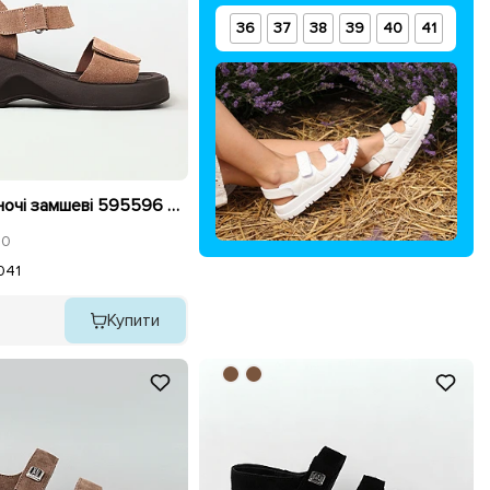
36
37
38
39
40
41
Сандалі жіночі замшеві 595596 Лате коричневі
0
0
41
Купити