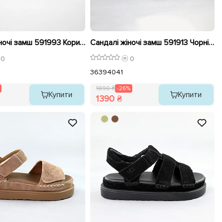
Сандалі жіночі замш 591993 Коричневі розпродаж
Сандалі жіночі замш 591913 Чорні розпродаж
0
0
36
39
40
41
1890 ₴
-26%
Купити
Купити
1390 ₴