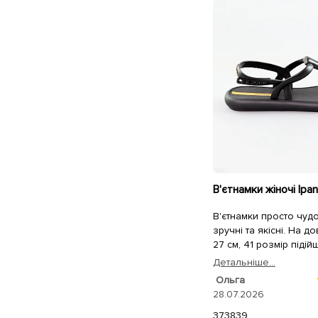
В'єтнамки просто чудов
зручні та якісні. На д
27 см, 41 розмір піді
Покупкою дуже задо
Детальнiше...
рекомендую!
Ольга
28.07.2026
37
38
39