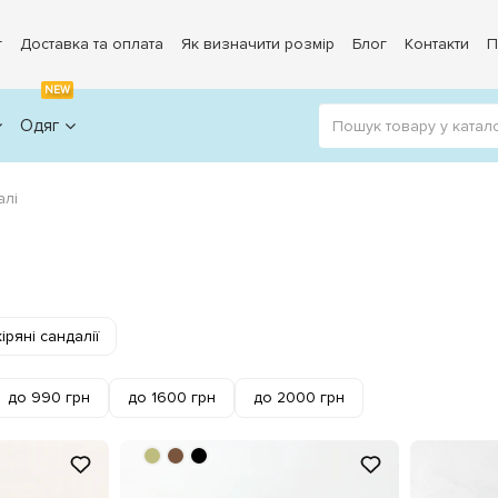
г
Доставка та оплата
Як визначити розмір
Блог
Контакти
П
NEW
Одяг
алі
іряні сандалії
до 990 грн
до 1600 грн
до 2000 грн