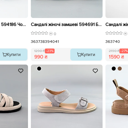
Сандалі жіночі замша 594186 Чорні розпродаж
Сандалі жіночі замшеві 594691 Бежеві розпродаж
0
36
37
38
39
40
41
36
37
40
1290 ₴
-23%
2190 ₴
-27%
Купити
Купити
990 ₴
1590 ₴