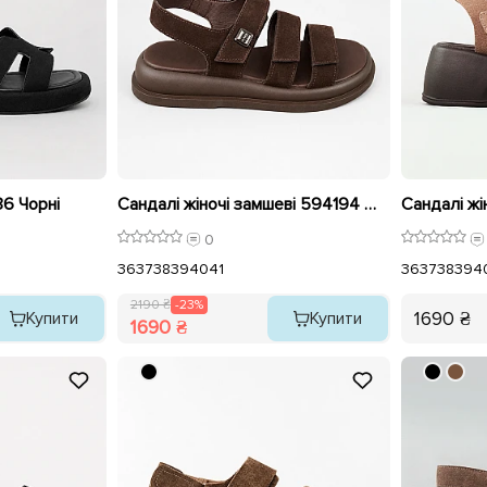
36 Чорні
Сандалі жіночі замшеві 594194 Шоколад розпродаж
0
36
37
38
39
40
41
36
37
38
39
4
2190 ₴
-23%
1690 ₴
Купити
Купити
1690 ₴