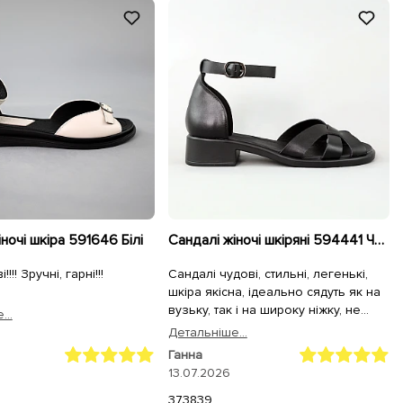
ночі шкіра 591646 Білі
Сандалі жіночі шкіряні 594441 Чорні
!!! Зручні, гарні!!!
Сандалі чудові, стильні, легенькі,
шкіра якісна, ідеально сядуть як на
вузьку, так і на широку ніжку, не
...
тиснуть, не натирають. Доставка
Детальнiше...
швидка, гарне обслуговування.
Ганна
Дякую
13.07.2026
37
38
39