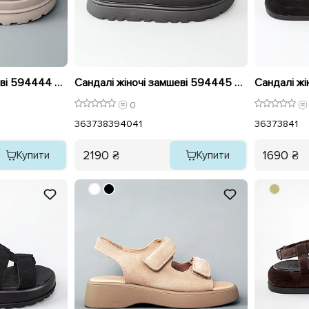
Сандалі жіночі замшеві 594444 Бежеві
Сандалі жіночі замшеві 594445 Чорні
0
36
37
38
39
40
41
36
37
38
41
2190 ₴
1690 ₴
Купити
Купити