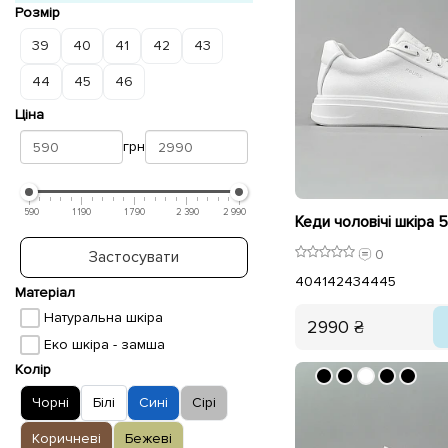
Розмір
39
40
41
42
43
44
45
46
Ціна
грн
590
1 190
1 790
2 390
2 990
Кеди чоловічі шкіра 
0
Застосувати
40
41
42
43
44
45
Матеріал
Натуральна шкіра
2990 ₴
Еко шкіра - замша
Колір
Чорні
Білі
Сині
Сірі
Коричневі
Бежеві