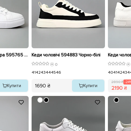
Кеди чоловічі еко шкіра 595765 Білі
Кеди чоловічі 594883 Чорно-білі
0
41
42
43
44
45
46
40
41
42
43
4
2890 ₴
-24
1690 ₴
Купити
Купити
2190 ₴