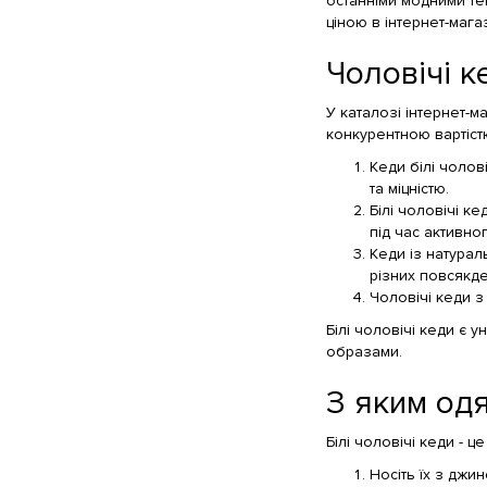
останніми модними тен
ціною в інтернет-магаз
Чоловічі к
У каталозі інтернет-м
конкурентною вартістю
Кеди білі чолов
та міцністю.
Білі чоловічі к
під час активно
Кеди із натурал
різних повсякде
Чоловічі кеди з
Білі чоловічі кеди є 
образами.
З яким одя
Білі чоловічі кеди - 
Носіть їх з джи