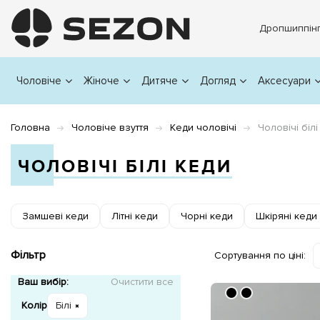
Дропшиппін
Чоловіче
Жіноче
Дитяче
Догляд
Аксесуари
Головна
Чоловіче взуття
Кеди чоловічі
Чоловічі білі
ЧОЛОВІЧІ БІЛІ КЕДИ
Замшеві кеди
Літні кеди
Чорні кеди
Шкіряні кеди
Фільтр
Сортування по ціні:
Ваш вибір:
Очистити все
Колір
Білі