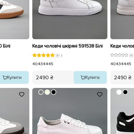
 Білі
Кеди чоловічі шкіряні 591538 Білі
Кеди чолов
1
40
43
44
45
40
43
44
45
2490 ₴
2490 ₴
Купити
Купити