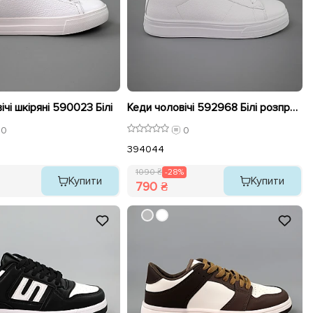
ічі шкіряні 590023 Білі
Кеди чоловічі 592968 Білі розпродаж
0
0
39
40
44
1090 ₴
-28%
Купити
Купити
790 ₴