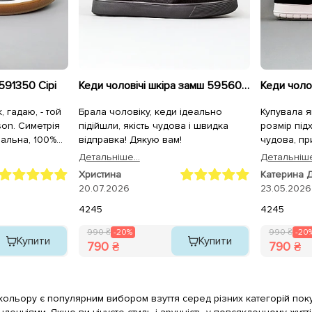
591350 Сірі
Кеди чоловічі шкіра замш 595600 Чорні
, гадаю, - той
Брала чоловіку, кеди ідеально
Купувала я
son. Симетрія
підійшли, якість чудова і швидка
розмір підх
еальна, 100%
відправка! Дякую вам!
чудова, пр
ілки раджу
посилку в
Детальнiше...
Детальнiше
атомічні/
швидко
Христина
Катерина 
20.07.2026
23.05.2026
42
45
42
45
990 ₴
-20%
990 ₴
-20
Купити
Купити
790 ₴
790 ₴
кольору є популярним вибором взуття серед різних категорій поку