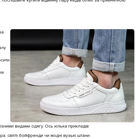
, поспішайте купити відмінну пару кедів білих за прийнятною
за
алу
осити
ля
різними видами одягу. Ось кілька прикладів:
а, світлі бойфренди чи модні вузькі штани.