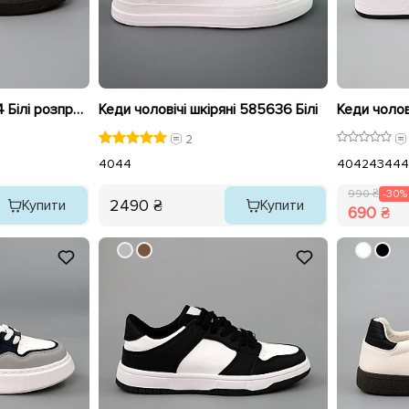
Кеди чоловічі 589534 Білі розпродаж
Кеди чоловічі шкіряні 585636 Білі
2
40
44
40
42
43
44
4
990 ₴
-30%
2490 ₴
Купити
Купити
690 ₴