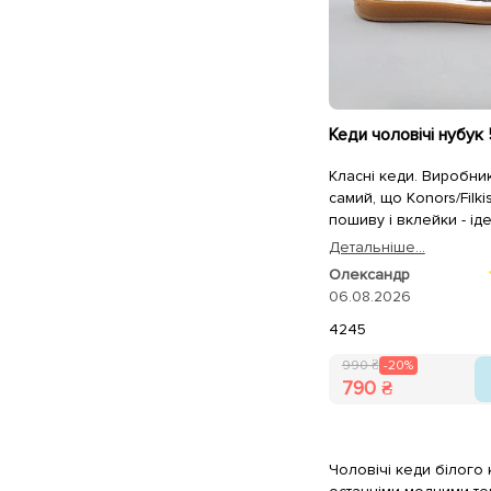
Кеди чоловічі нубук 
Класні кеди. Виробник
самий, що Konors/Filki
пошиву і вклейки - ід
повномірні. Лише уст
Детальнiше...
одразу замінити на ан
Олександр
пружні/меморі.
06.08.2026
42
45
990 ₴
-20%
790 ₴
Чоловічі кеди білого 