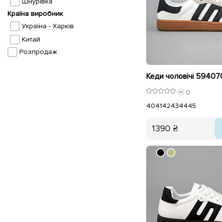
Шнурівка
Країна виробник
Україна - Харків
Китай
Розпродаж
Кеди чоловічі 594070
0
40
41
42
43
44
45
1390 ₴