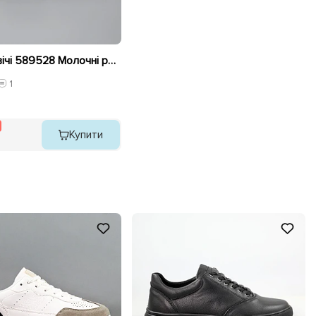
Кеди чоловічі 589528 Молочні розпродаж
1
Купити