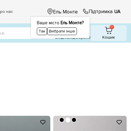
Підтримка
Ель Монте
UA
ро нас
Ваше місто
Ель Монте?
1
0
0
Так
Вибрати інше
Вхідні
Вхiд
Обране
Кошик