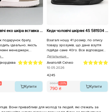
Кеди чоловічі еко шкіра вставка замш 594889 Білі
Кеди чоловічі шкіряні 4S 581934 Чорні
к подарунок брату,
Взагалі ношу 41 розмір, по опису
одить ідеально, якість
товару зрозумів, що дане взуття
иємні менеджери,
підійде саме 40го. Все відповідає
ідправили максимально
дійсності, зручне, якість бомба, по
...
Детальнiше...
розміру саме те, що треба. 2 дні від
Деордієва
Анатолій Скічко
створення замовлення і товар вже
10.05.2026
на руках! Рекомендую!
42
45
%
990 ₴
-20%
Купити
Купити
790 ₴
пців. Вони привабливі для молоді та людей, які стежать за