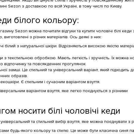
денціями. Якщо ви цінуєте стиль і зручність у повсякденному житті
ині Sezon з доставкою по всій Україні, в тому числі по Києву.
еди білого кольору:
агазину Sezon можна почитати відгуки та купити чоловічі білі кеди 
, виготовлені з різних матеріалів. Ось деякі з них:
ічі білий з натуральної шкіри. Відрізняються високою якістю матері
еди з текстильною обробкою. Мають легкість і зручність. Їх можна н
го відпочинку та повсякденних прогулянок.
ьної замші. Це стильний та універсальний варіант, який підходить д
нних образів.
 екошкіри. Є стильним і сучасним варіантом взуття.
універсальним варіантом взуття, яке легко поєднується з різними
гом носити білі чоловічі кеди
це універсальний та стильний вибір взуття, яке можна поєднувати з 
нсами будь-якого кольору та стилю. Це може бути класична синя пар