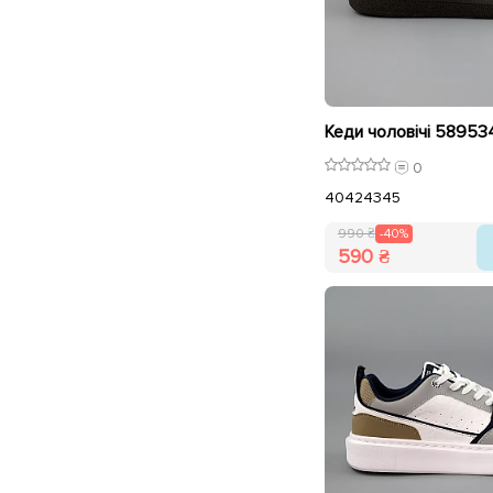
0
40
42
43
45
990 ₴
-40%
590 ₴