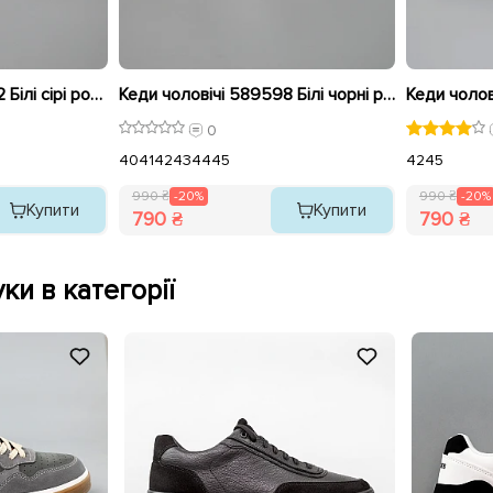
Кеди чоловічі 589562 Білі сірі розпродаж
Кеди чоловічі 589598 Білі чорні розпродаж
0
40
41
42
43
44
45
42
45
990 ₴
-20%
990 ₴
-20%
Купити
Купити
790 ₴
790 ₴
ки в категорії