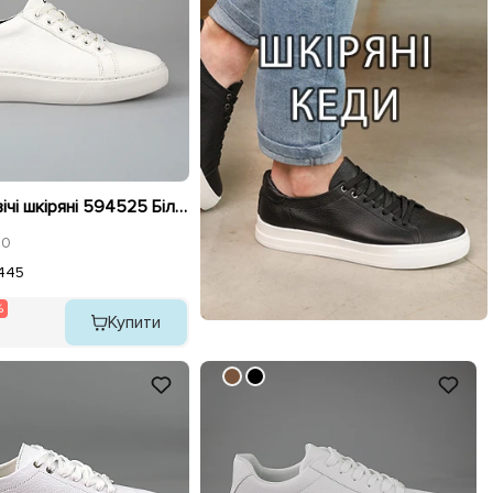
Кеди чоловічі шкіряні 594525 Білі розпродаж
0
4
45
%
Купити