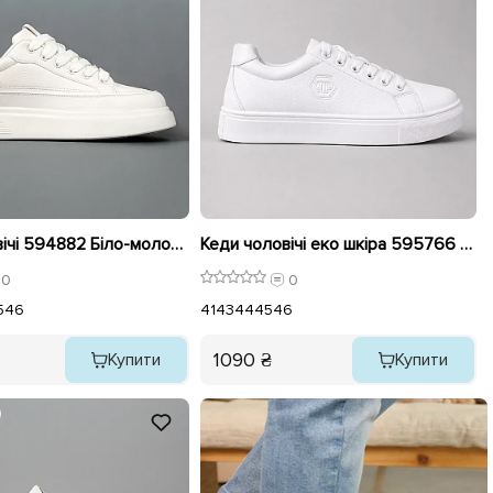
Кеди чоловічі 594882 Біло-молочні
Кеди чоловічі еко шкіра 595766 Білі
0
0
5
46
41
43
44
45
46
1090 ₴
Купити
Купити