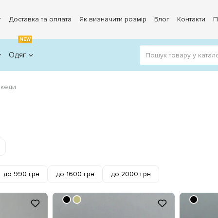
г
Доставка та оплата
Як визначити розмір
Блог
Контакти
П
NEW
Одяг
 кеди
до 990 грн
до 1600 грн
до 2000 грн