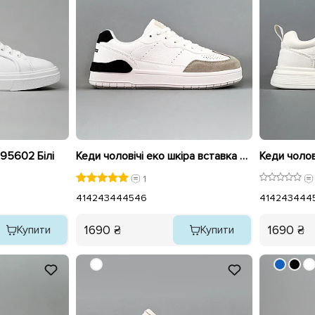
595602 Білі
Кеди чоловічі еко шкіра вставка замш 594889 Білі
1
41
42
43
44
45
46
41
42
43
44
4
1690 ₴
1690 ₴
Купити
Купити