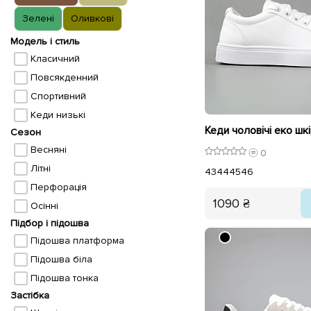
Зелені
Оливкові
Модель і стиль
Класичний
Повсякденний
Спортивний
Кеди низькі
Сезон
Весняні
0
Літні
43
44
45
46
Перфорація
1090 ₴
Осінні
Підбор і підошва
Підошва платформа
Підошва біла
Підошва тонка
Застібка