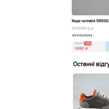
0
40
41
42
43
44
1890 ₴
-21%
1490 ₴
Останні відгу