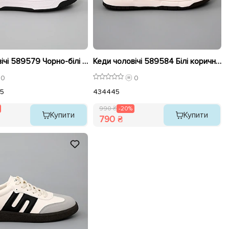
Кеди чоловічі 589579 Чорно-білі розпродаж
Кеди чоловічі 589584 Білі коричневі розпродаж
0
0
5
43
44
45
990 ₴
-20%
Купити
Купити
790 ₴