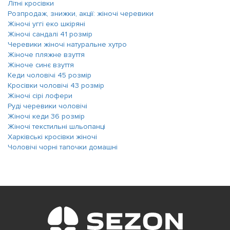
Літні кросівки
Розпродаж, знижки, акції: жіночі черевики
Жіночі уггі еко шкіряні
Жіночі сандалі 41 розмір
Черевики жіночі натуральне хутро
Жіноче пляжне взуття
Жіноче синє взуття
Кеди чоловічі 45 розмір
Кросівки чоловічі 43 розмір
Жіночі сірі лофери
Руді черевики чоловічі
Жіночі кеди 36 розмір
Жіночі текстильні шльопанці
Харківські кросівки жіночі
Чоловічі чорні тапочки домашні