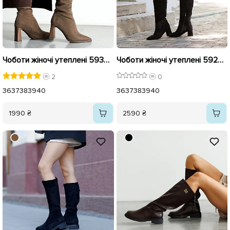
Чоботи жіночі утеплені 593405 Коричневі
Чоботи жіночі утеплені 592947 Чорні
2
0
36
37
38
39
40
36
37
38
39
40
1990 ₴
2590 ₴