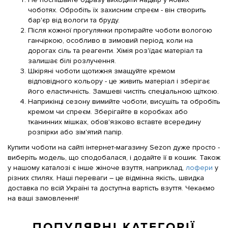
чоботях. Обробіть їх захисним спреєм - він створить
бар'єр від вологи та бруду.
Після кожної прогулянки протирайте чоботи вологою
ганчіркою, особливо в зимовий період, коли на
дорогах сіль та реагенти. Хімія роз'їдає матеріал та
залишає білі розлучення.
Шкіряні чоботи щотижня змащуйте кремом
відповідного кольору - це живить матеріал і зберігає
його еластичність. Замшеві чистіть спеціальною щіткою.
Наприкінці сезону вимийте чоботи, висушіть та обробіть
кремом чи спреєм. Зберігайте в коробках або
тканинних мішках, обов'язково вставте всередину
розпірки або зім'ятий папір.
Купити чоботи на сайті інтернет-магазину Sezon дуже просто -
виберіть модель, що сподобалася, і додайте її в кошик. Також
у нашому каталозі є інше жіноче взуття, наприклад,
лофери
у
різних стилях. Наші переваги – це відмінна якість, швидка
доставка по всій Україні та доступна вартість взуття. Чекаємо
на ваші замовлення!
ПОПУЛЯРНІ КАТЕГОРІЇ