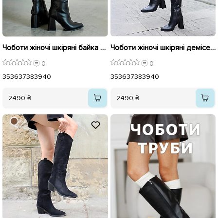
Чоботи жіночі шкіряні байка хутро 595854 Чорні
Чоботи жіночі шкіряні демісезонні 595853 Чорні
0
0
35
36
37
38
39
40
35
36
37
38
39
40
2490 ₴
2490 ₴