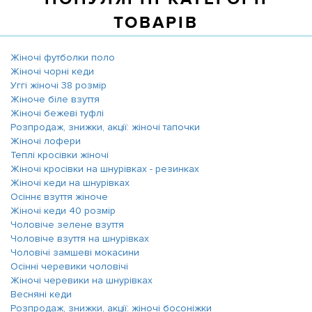
ТОВАРІВ
Жіночі футболки поло
Жіночі чорні кеди
Уггі жіночі 38 розмір
Жіноче біле взуття
Жіночі бежеві туфлі
Розпродаж, знижки, акції: жіночі тапочки
Жіночі лофери
Теплі кросівки жіночі
Жіночі кросівки на шнурівках - резинках
Жіночі кеди на шнурівках
Осіннє взуття жіноче
Жіночі кеди 40 розмір
Чоловіче зелене взуття
Чоловіче взуття на шнурівках
Чоловічі замшеві мокасини
Осінні черевики чоловічі
Жіночі черевики на шнурівках
Весняні кеди
Розпродаж, знижки, акції: жіночі босоніжки