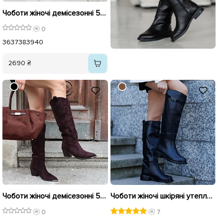
Чоботи жіночі демісезонні 595948 Чорні
0
36
37
38
39
40
2690 ₴
Чоботи жіночі демісезонні 595947 Коричневі
Чоботи жіночі шкіряні утеплені 590332 Чорні
0
7