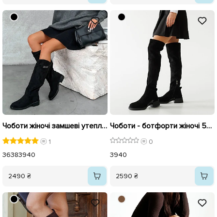
Чоботи жіночі замшеві утеплені 594071 Чорні
Чоботи - ботфорти жіночі 592940 Чорні
1
0
36
38
39
40
39
40
2490 ₴
2590 ₴