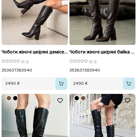
Чоботи жіночі шкіряні демісезонні 595856 Коричневі
Чоботи жіночі шкіряні байка хутро 595855 Коричневі
0
0
35
36
37
38
39
40
35
36
37
38
39
40
2490 ₴
2490 ₴