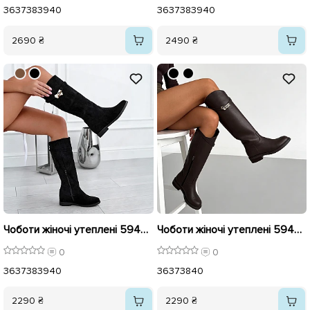
36
37
38
39
40
36
37
38
39
40
2690 ₴
2490 ₴
Чоботи жіночі утеплені 594299 Чорні
Чоботи жіночі утеплені 594298 Коричневі
0
0
36
37
38
39
40
36
37
38
40
2290 ₴
2290 ₴