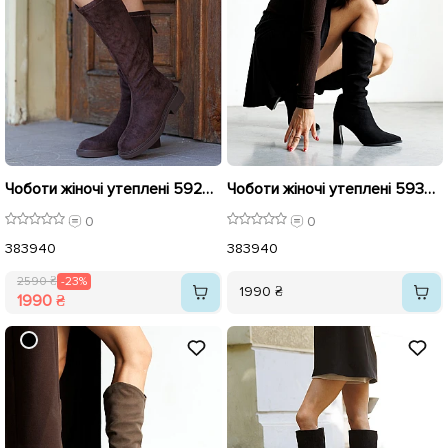
Чоботи жіночі утеплені 592928 Коричневі розпродаж
Чоботи жіночі утеплені 593406 Чорні
0
0
38
39
40
38
39
40
2590 ₴
-23%
1990 ₴
1990 ₴