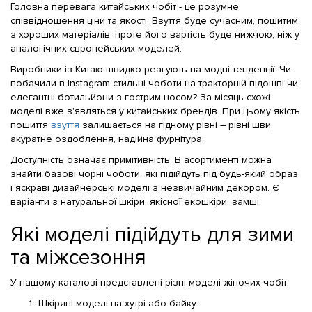
Головна перевага китайських чобіт - це розумне
співвідношення ціни та якості. Взуття буде сучасним, пошитим
з хороших матеріалів, проте його вартість буде нижчою, ніж у
аналогічних європейських моделей.
Виробники із Китаю швидко реагують на модні тенденції. Чи
побачили в Instagram стильні чоботи на тракторній підошві чи
елегантні ботильйони з гострим носом? За місяць схожі
моделі вже з'являться у китайських брендів. При цьому якість
пошиття
взуття
залишається на гідному рівні – рівні шви,
акуратне оздоблення, надійна фурнітура.
Доступність означає примітивність. В асортименті можна
знайти базові чорні чоботи, які підійдуть під будь-який образ,
і яскраві дизайнерські моделі з незвичайним декором. Є
варіанти з натуральної шкіри, якісної екошкіри, замші.
Які моделі підійдуть для зими
та міжсезоння
У нашому каталозі представлені різні моделі жіночих чобіт:
Шкіряні моделі на хутрі або байку.