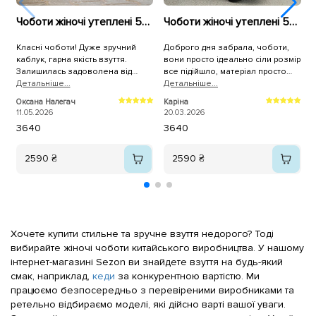
Чоботи жіночі утеплені 590331 Молочні
Чоботи жіночі утеплені 594297 Чорні
Класні чоботи! Дуже зручний
Доброго дня забрала, чоботи,
У
каблук, гарна якість взуття.
вони просто ідеально сіли розмір
г
Залишилась задоволена від
все підійшло, матеріал просто
с
покупки на всі 100%. Дякую!
Детальнiше...
вау, а доставка була
Детальнiше...
п
Д
максимально швидкою, дуже вам
Оксана Налегач
Каріна
О
дякую 🙏🫂
11.05.2026
20.03.2026
2
36
40
36
40
2590 ₴
2590 ₴
Хочете купити стильне та зручне взуття недорого? Тоді
вибирайте жіночі чоботи китайського виробництва. У нашому
інтернет-магазині Sezon ви знайдете взуття на будь-який
смак, наприклад,
кеди
за конкурентною вартістю. Ми
працюємо безпосередньо з перевіреними виробниками та
ретельно відбираємо моделі, які дійсно варті вашої уваги.