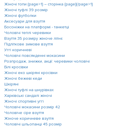
Жіночі топи {page>1} ― сторінка {page}{/page>1}
Жіночі туфлі 39 розмір
Жіночі футболки
Аксесуари для взуття
Босоніжки на платформі - танкетці
Чоловічі теплі черевики
Взуття 35 розміру жіноче літнє
Підліткове зимове взуття
Уггі коричневі
Чоловічі повсякденні мокасини
Розпродаж, знижки, акції: черевики чоловічі
Білі кросівки
Жіночі еко шкіряні кросівки
Жіночі бежеві кеди
Шкіряні
Жіночі туфлі на шнурівках
Харківські сандалі жіночі
Жіночі спортивні уггі
Чоловічі мокасини розмір 42
Чоловіче сіре взуття
Жіноче коричневе взуття
Чоловічі шльопанці 45 розмір