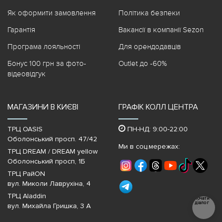
Як оформити замовлення
Політика безпеки
Гарантія
Вакансії в компанії Sezon
Програма лояльності
Для орендодавців
Бонус 100 грн за фото-
Outlet до -60%
відеовідгук
МАГАЗИНИ В КИЄВІ
ГРАФІК КОЛЛ ЦЕНТРА
ТРЦ OASIS
ПН-НД: 9:00-22:00
Оболонський просп. 47/42
Ми в соц.мережах:
ТРЦ DREAM / DREAM yellow
Оболонський просп, 1Б
ТРЦ РайON
вул. Миколи Лаврухіна, 4
ТРЦ Aladdin
Почати
діалог
вул. Михайла Гришка, 3 А