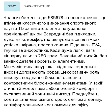
ОПИС
ХАРАКТЕРИСТИКИ
Чоловічі бежеві кеди 585678 з нової колекції - це
втілення класичного виконання спортивного
взуття. Пара виготовлена з натуральної
преміальної шкіри. Всередині без підкладки,
дуже м'які, комфортно відчуваються на ніжках,
устілка шкіряна, просиліконена. Підошва - EVA,
гнучка та зносостійка. Кеди дуже легкі, вага
півпарку всього 280 грам. Лаконічний дизайн без
зайвих деталей робить їх елегантними.
Мінімалістична шнурівка і підошва середньої
висоти доповнюють образ. Декоративну роль
виконує поєднання бежевої основи з
контрастними білосніжними елементами. У такій
стильній моделі вам забезпечений комфорт і
ексклюзивний зовнішній вигляд. Поєднуйте ці
кеди зі штанами різного крою, одягом з деніму,
напівформальними костюмами для офісу.