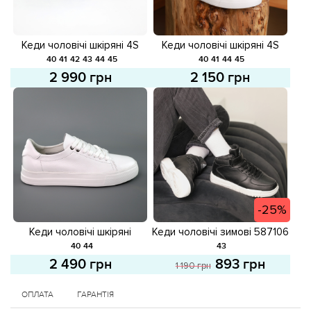
Кеди чоловічі шкіряні 4S
Кеди чоловічі шкіряні 4S
581934 Чорні
585592 Сірі
40
41
42
43
44
45
40
41
44
45
2 990 грн
2 150 грн
-25%
Кеди чоловічі шкіряні
Кеди чоловічі зимові 587106
585636 Білі
Чорні розпродаж
40
44
43
2 490 грн
893 грн
1 190 грн
ОПЛАТА
ГАРАНТІЯ