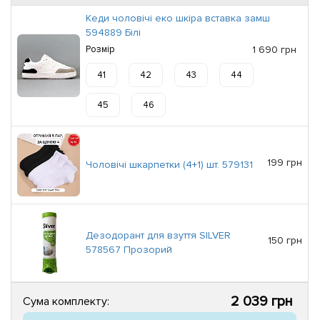
Кеди чоловічі еко шкіра вставка замш
594889 Білі
Розмір
1 690 грн
41
42
43
44
45
46
199 грн
Чоловічі шкарпетки (4+1) шт. 579131
Дезодорант для взуття SILVER
150 грн
578567 Прозорий
2 039 грн
Сума комплекту: