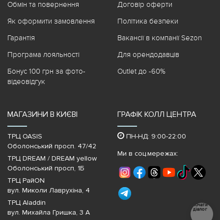
Обмін та повернення
Договір оферти
Як оформити замовлення
Політика безпеки
Гарантія
Вакансії в компанії Sezon
Програма лояльності
Для орендодавців
Бонус 100 грн за фото-
Outlet до -60%
відеовідгук
МАГАЗИНИ В КИЄВІ
ГРАФІК КОЛЛ ЦЕНТРА
ТРЦ OASIS
ПН-НД: 9:00-22:00
Оболонський просп. 47/42
Ми в соц.мережах:
ТРЦ DREAM / DREAM yellow
Оболонський просп, 1Б
ТРЦ РайON
вул. Миколи Лаврухіна, 4
ТРЦ Aladdin
Почати
діалог
вул. Михайла Гришка, 3 А