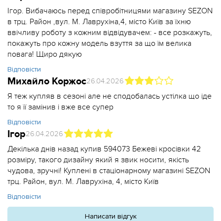
Ігор. Вибачаюсь перед співробітницями магазину SEZON
в трц. Район ,вул. М. Лаврухіна,4, місто Київ за їхню
ввічливу роботу з кожним відвідувачем: - все розкажуть,
покажуть про кожну модель взуття за що їм велика
повага! Щиро дякую
Відповісти
Михайло Коржос
26.04.2026
Я теж купляв в сезоні але не сподобалась устілка що іде
то я її замінив і вже все супер
Відповісти
Ігор
26.04.2026
Декілька днів назад купив 594073 Бежеві кросівки 42
розміру, такого дизайну який я звик носити, якість
чудова, зручні! Куплені в стаціонарному магазині SEZON
трц. Район, вул. М. Лаврухіна, 4, місто Київ
Відповісти
Написати відгук