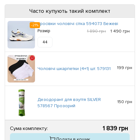
Часто купують такий комплект
Кросівки чоловічі сітка 594073 Бежеві
-21%
Розмір
1 890 грн
1 490 грн
44
199 грн
Чоловічі шкарпетки (4+1) шт. 579131
Дезодорант для взуття SILVER
150 грн
578567 Прозорий
1 839 грн
Сума комплекту:
Додати в кошик