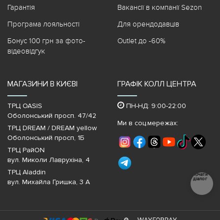
Гарантія
Вакансії в компанії Sezon
Програма лояльності
Для орендодавців
Бонус 100 грн за фото-
Outlet до -60%
відеовідгук
МАГАЗИНИ В КИЄВІ
ГРАФІК КОЛЛ ЦЕНТРА
ТРЦ OASIS
ПН-НД: 9:00-22:00
Оболонський просп. 47/42
Ми в соц.мережах:
ТРЦ DREAM / DREAM yellow
Оболонський просп, 1Б
ТРЦ РайON
вул. Миколи Лаврухіна, 4
ТРЦ Aladdin
Почати
діалог
вул. Михайла Гришка, 3 А