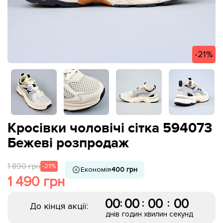
-21%
Кросівки чоловічі сітка 594073
Бежеві розпродаж
1 890 грн
-21%
Економія
400 грн
1 490 грн
00
00
00
00
:
:
:
До кінця акції:
днів
годин
хвилин
секунд