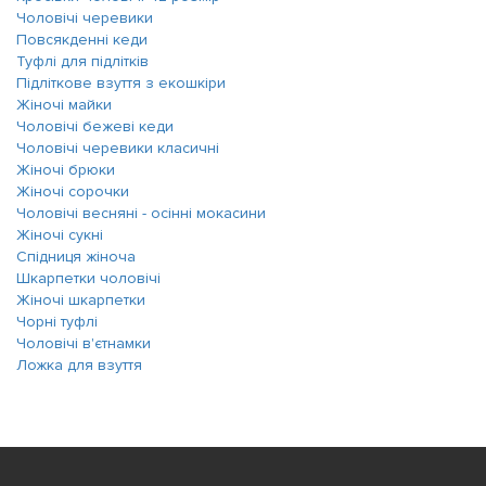
Чоловічі черевики
Повсякденні кеди
Туфлі для підлітків
Підліткове взуття з екошкіри
Жіночі майки
Чоловічі бежеві кеди
Чоловічі черевики класичні
Жіночі брюки
Жіночі сорочки
Чоловічі весняні - осінні мокасини
Жіночі сукні
Спідниця жіноча
Шкарпетки чоловічі
Жіночі шкарпетки
Чорні туфлі
Чоловічі в'єтнамки
Ложка для взуття