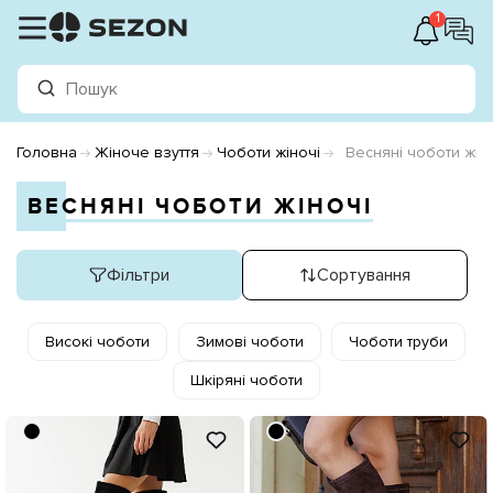
1
Головна
Жіноче взуття
Чоботи жіночі
Весняні чоботи жін
ВЕСНЯНІ ЧОБОТИ ЖІНОЧІ
Фільтри
Сортування
Високі чоботи
Зимові чоботи
Чоботи труби
Шкіряні чоботи