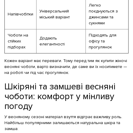
Легко
Універсальний
поєднуються з
Напівчобітки
міський варіант
джинсами та
сукнями
Чоботи на
Підходять для
Додають
стійких
офісу та
елегантності
підборах
прогулянок
Кожен варіант має переваги. Тому перед тим як купити жіночі
весняні чоботи, варто визначити, де саме ви їх носитимете —
на роботі чи під час прогулянок.
Шкіряні та замшеві весняні
чоботи: комфорт у мінливу
погоду
У весняному сезоні матеріал взуття відіграє важливу роль.
Найбільш популярними залишаються натуральна шкіра та
замша: