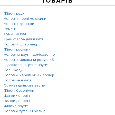
ТОВАРІВ
Жіночі кеди
Чоловічі чорні мокасини
Чоловічі кросівки
Ремені
Сумки жіночі
Крем-фарба для взуття
Чоловічі шльопанці
Жіночі костюми
Чоловіче взуття демісезонне
Чоловічі мокасини розмір 45
Підліткове шкіряне взуття
Чорні кеди
Чоловічі черевики 42 розмір
Чоловіче взуття
Осіннє підліткове взуття
Жіночі босоніжки
Шапки чоловічі
Валізи дорожні
Жіноче взуття
Чоловічі туфлі 41 розмір