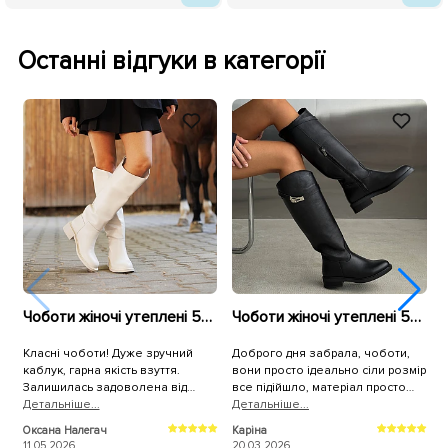
Останні відгуки в категорії
Чоботи жіночі утеплені 590331 Молочні
Чоботи жіночі утеплені 594297 Чорні
Класні чоботи! Дуже зручний
Доброго дня забрала, чоботи,
У
каблук, гарна якість взуття.
вони просто ідеально сіли розмір
г
Залишилась задоволена від
все підійшло, матеріал просто
с
покупки на всі 100%. Дякую!
Детальнiше...
вау, а доставка була
Детальнiше...
п
Д
максимально швидкою, дуже вам
Оксана Налегач
Каріна
О
дякую 🙏🫂
11.05.2026
20.03.2026
2