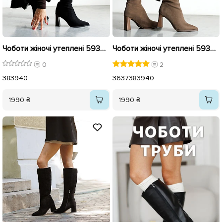
Чоботи жіночі утеплені 593406 Чорні
Чоботи жіночі утеплені 593405 Коричневі
0
2
38
39
40
36
37
38
39
40
1990 ₴
1990 ₴