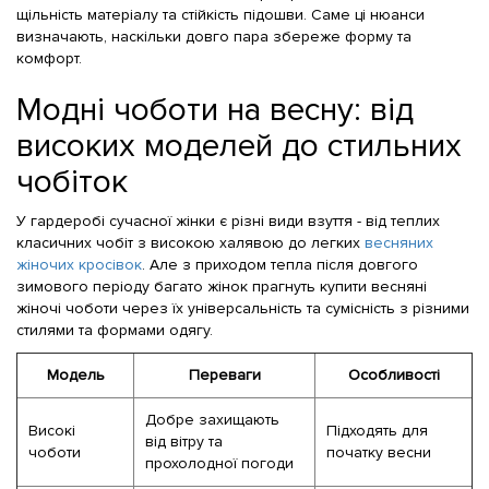
щільність матеріалу та стійкість підошви. Саме ці нюанси
визначають, наскільки довго пара збереже форму та
комфорт.
Модні чоботи на весну: від
високих моделей до стильних
чобіток
У гардеробі сучасної жінки є різні види взуття - від теплих
класичних чобіт з високою халявою до легких
весняних
жіночих кросівок
. Але з приходом тепла після довгого
зимового періоду багато жінок прагнуть купити весняні
жіночі чоботи через їх універсальність та сумісність з різними
стилями та формами одягу.
Модель
Переваги
Особливості
Добре захищають
Високі
Підходять для
від вітру та
чоботи
початку весни
прохолодної погоди