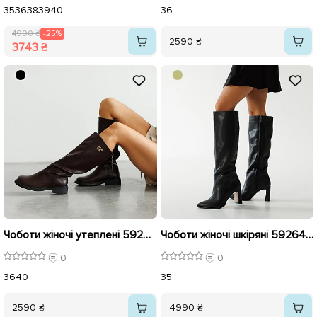
35
36
38
39
40
36
4990 ₴
-25%
2590 ₴
3743 ₴
Чоботи жіночі утеплені 592930 Коричневі
Чоботи жіночі шкіряні 592649 Чорні
0
0
36
40
35
2590 ₴
4990 ₴