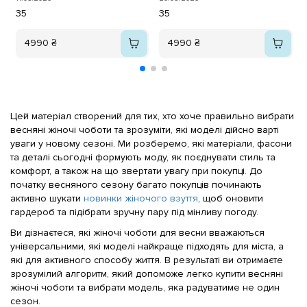
35
35
4990 ₴
4990 ₴
Цей матеріал створений для тих, хто хоче правильно вибрати
весняні жіночі чоботи та зрозуміти, які моделі дійсно варті
уваги у новому сезоні. Ми розберемо, які матеріали, фасони
та деталі сьогодні формують моду, як поєднувати стиль та
комфорт, а також на що звертати увагу при покупці. До
початку весняного сезону багато покупців починають
активно шукати
новинки жіночого взуття
, щоб оновити
гардероб та підібрати зручну пару під мінливу погоду.
Ви дізнаєтеся, які жіночі чоботи для весни вважаються
універсальними, які моделі найкраще підходять для міста, а
які для активного способу життя. В результаті ви отримаєте
зрозумілий алгоритм, який допоможе легко купити весняні
жіночі чоботи та вибрати модель, яка радуватиме не один
сезон.