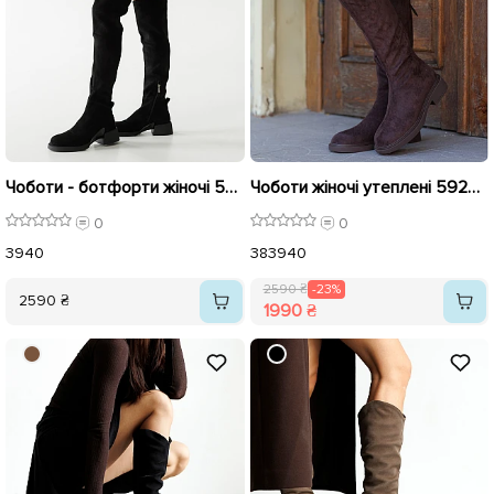
Чоботи - ботфорти жіночі 592940 Чорні
Чоботи жіночі утеплені 592928 Коричневі розпродаж
0
0
39
40
38
39
40
2590 ₴
-23%
2590 ₴
1990 ₴