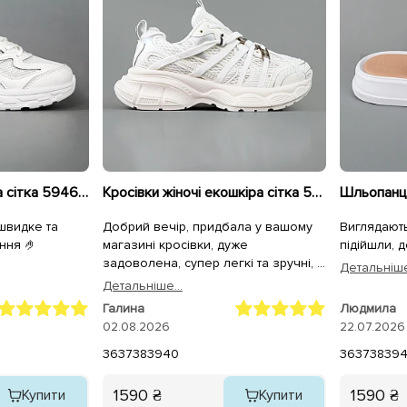
Кросівки жіночі шкіра сітка 594681 Білі
Кросівки жіночі екошкіра сітка 595293 Білі
 швидке та
Добрий вечір, придбала у вашому
Виглядають
ння 🤌
магазині кросівки, дуже
підійшли, 
задоволена, супер легкі та зручні, а
Детальнiше
для чоловіка крокси, він теж
Детальнiше...
задоволений. Дякуємо.
Галина
Людмила
02.08.2026
22.07.2026
36
37
38
39
40
36
37
38
39
1590 ₴
1590 ₴
Купити
Купити