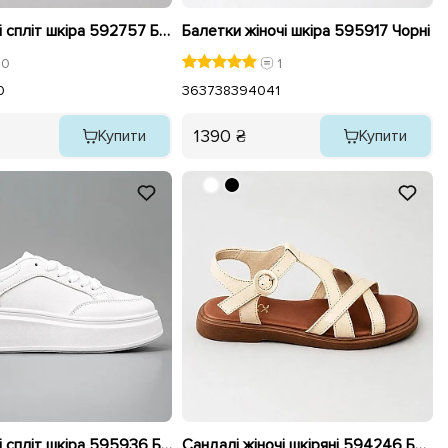
Кеди жіночі спліт шкіра 592757 Білі
Балетки жіночі шкіра 595917 Чорні
0
1
0
36
37
38
39
40
41
1390 ₴
Купити
Купити
Кеди жіночі спліт шкіра 595936 Білі
Сандалі жіночі шкіряні 594246 Бежеві