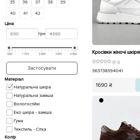
35
36
37
38
39
40
41
42
Ціна
грн
Кросівки жіночі шкіря
690
1 765
2 840
3 915
4 990
0
Застосувати
36
37
38
39
40
41
Матеріал
1690 ₴
Натуральна шкіра
Натуральна замша
Вологостійкі
Еко шкіра - замша
Гума
Текстиль - Сітка
Колір