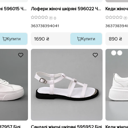
Кросівки жіночі шкіряні 596015 Чорні
Лофери жіночі шкіряні 596022 Чорні
0
36
37
38
39
40
41
36
37
38
39
4
1690 ₴
890 ₴
Купити
Купити
87957 Білі
Сандалі жіночі шкіряні 595952 Білі