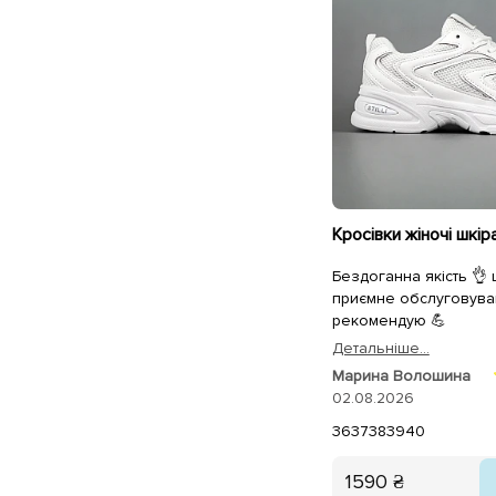
Бездоганна якість 👌
приємне обслуговува
рекомендую 💪
Детальнiше...
Марина Волошина
02.08.2026
36
37
38
39
40
1590 ₴