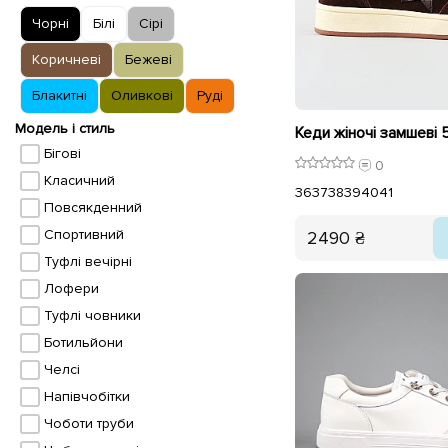
Чорні
Білі
Сірі
Коричневі
Бежеві
Блакитні
Оливкові
Руді
Модель і стиль
Бігові
0
Класичний
36
37
38
39
40
41
Повсякденний
Спортивний
2490 ₴
Туфлі вечірні
Лофери
Туфлі човники
Ботильйони
Челсі
Напівчобітки
Чоботи труби