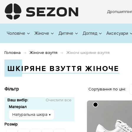
Дропшиппін
Чоловіче
Жіноче
Дитяче
Догляд
Аксесуари
Головна
Жіноче взуття
Жіночі шкіряне взуття
ШКІРЯНЕ ВЗУТТЯ ЖІНОЧЕ
Фільтр
Сортування по ціні:
Ваш вибір:
Очистити все
Матеріал
Натуральна шкіра
Розмір