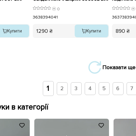
0
36
38
39
40
41
36
37
38
39
4
1290 ₴
890 ₴
Купити
Купити
Показати ще
1
2
3
4
5
6
7
ки в категорії