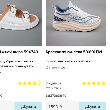
Шльопанці жіночі шкіра 594743 Білі
Кросівки жіночі сітка 591891 Білі блакитні
, добре але мені не
Прикольні, якісно зроблені.
довелось подарувати
Детальнiше...
...
Людмила
22.07.2026
40
36
37
38
39
40
1590 ₴
Купити
Купити