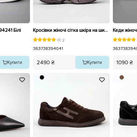
94241 Білі
Кросівки жіночі сітка шкіра на широкій підошві 594057 Коричневі
Кеди жіноч
2
36
37
38
39
40
41
36
37
38
39
4
2490 ₴
1090 ₴
Купити
Купити