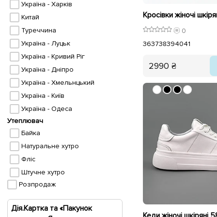
Україна - Харків
Китай
Туреччина
0
Україна - Луцьк
36
37
38
39
40
41
Україна - Кривий Ріг
2990 ₴
Україна - Дніпро
Україна - Хмельнцький
Україна - Київ
Україна - Одеса
Утеплювач
Байка
Натуральне хутро
Фліс
Штучне хутро
Розпродаж
Дія.Картка та «Пакунок
Кеди жіночі шкіряні 5