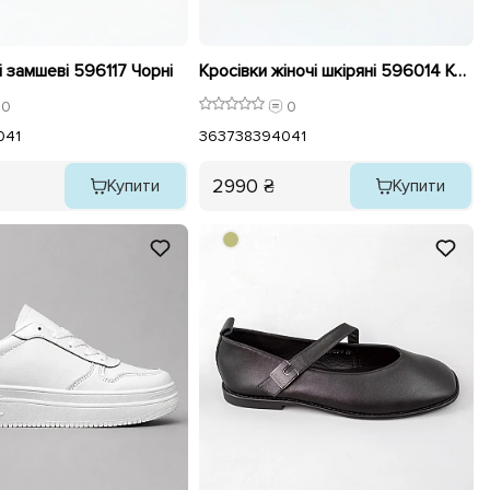
і замшеві 596117 Чорні
Кросівки жіночі шкіряні 596014 Коричневі
0
0
0
41
36
37
38
39
40
41
2990 ₴
Купити
Купити