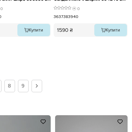
0
0
0
36
37
38
39
40
1590 ₴
Купити
Купити
8
9