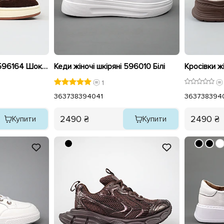
Кеди жіночі замшеві 596164 Шоколад
Кеди жіночі шкіряні 596010 Білі
1
36
37
38
39
40
41
36
37
38
39
4
2490 ₴
2490 ₴
Купити
Купити