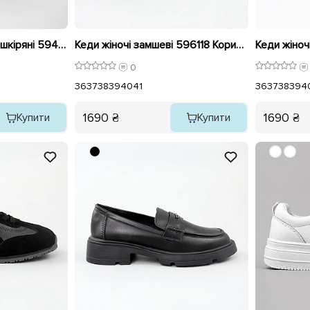
Туфлі човники жіночі шкіряні 594208 Чорні
Кеди жіночі замшеві 596118 Коричневі
Кеди жіноч
0
36
37
38
39
40
41
36
37
38
39
4
1690 ₴
1690 ₴
Купити
Купити