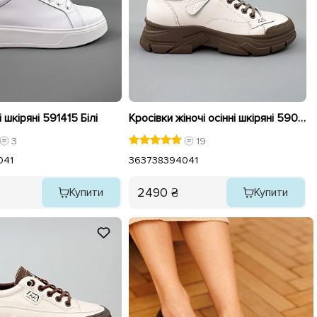
 шкіряні 591415 Білі
Кросівки жіночі осінні шкіряні 590102 Молочні
3
19
0
41
36
37
38
39
40
41
2490 ₴
Купити
Купити