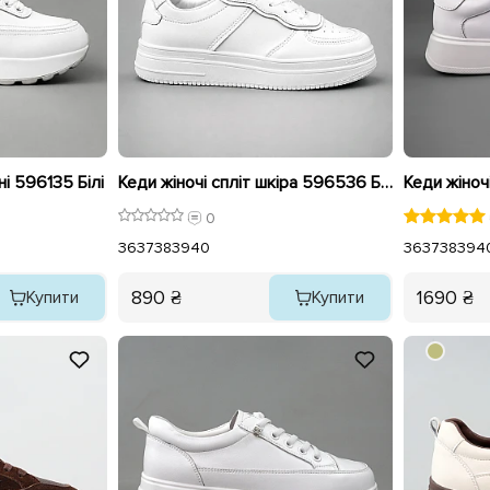
ні 596135 Білі
Кеди жіночі спліт шкіра 596536 Білі
Кеди жіночі
0
36
37
38
39
40
36
37
38
39
4
890 ₴
1690 ₴
Купити
Купити