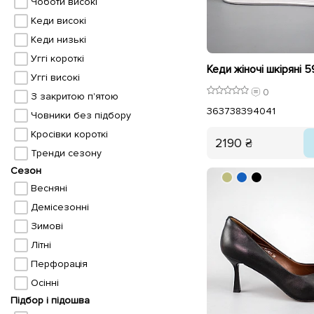
Чоботи високі
Кеди високі
Кеди низькі
Уггі короткі
Кеди жіночі шкіряні 5
Уггі високі
0
З закритою п'ятою
36
37
38
39
40
41
Човники без підбору
Кросівки короткі
2190 ₴
Тренди сезону
Сезон
Весняні
Демісезонні
Зимові
Літні
Перфорація
Осінні
Підбор і підошва