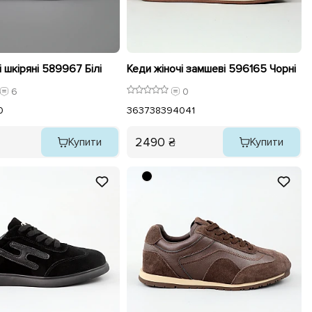
і шкіряні 589967 Білі
Кеди жіночі замшеві 596165 Чорні
6
0
0
36
37
38
39
40
41
2490 ₴
Купити
Купити