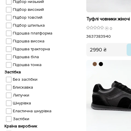
Підбор низький
Підбор високий
Підбор товстий
Підбор шпилька
0
Підошва платформа
36
37
38
39
40
Підошва висока
2990 ₴
Підошва тракторна
Підошва біла
Підошва тонка
Застібка
Без застібки
Блискавка
Липучки
Шнурівка
Еластична шнурівка
Застібки
Країна виробник