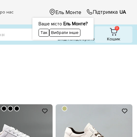
Підтримка
Ель Монте
UA
ро нас
Ваше місто
Ель Монте?
1
1
0
Так
Вибрати інше
Вхідні
Вхiд
Обране
Кошик