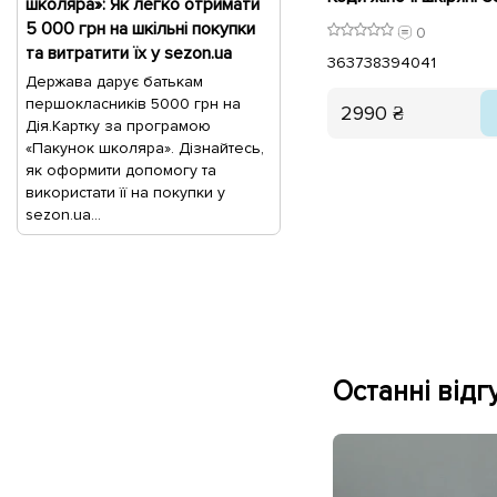
школяра»: Як легко отримати
5 000 грн на шкільні покупки
0
та витратити їх у sezon.ua
36
37
38
39
40
41
Держава дарує батькам
першокласників 5000 грн на
2990 ₴
Дія.Картку за програмою
«Пакунок школяра». Дізнайтесь,
як оформити допомогу та
використати її на покупки у
sezon.ua...
Останні відгу