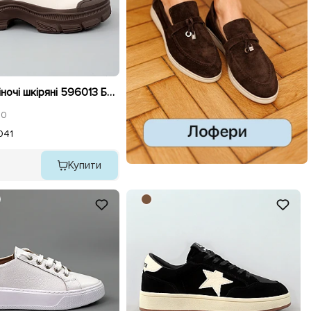
Кросівки жіночі шкіряні 596013 Бежеві
0
0
41
Купити