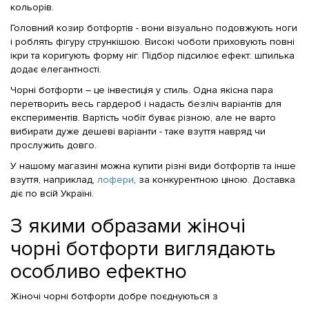
кольорів.
Головний козир ботфортів - вони візуально подовжують ноги
і роблять фігуру стрункішою. Високі чоботи приховують повні
ікри та коригують форму ніг. Підбор підсилює ефект: шпилька
додає елегантності.
Чорні ботфорти – це інвестиція у стиль. Одна якісна пара
перетворить весь гардероб і надасть безліч варіантів для
експериментів. Вартість чобіт буває різною, але не варто
вибирати дуже дешеві варіанти - таке взуття навряд чи
прослужить довго.
У нашому магазині можна купити різні види ботфортів та інше
взуття, наприклад,
лофери
, за конкурентною ціною. Доставка
діє по всій Україні.
З якими образами жіночі
чорні ботфорти виглядають
особливо ефектно
Жіночі чорні ботфорти добре поєднуються з