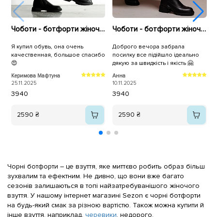
Чоботи - ботфорти жіночі утеплені байка хутро 593409 Чорні
Чоботи - ботфорти жіночі утеплені 592941 Чорні
Я купил обувь, она очень
Доброго вечора забрала
Д
качественная, большое спасибо
посилку все підійшло ідеально
б
😍
дякую за швидкість і якість 🤗
д
Керимова Мафтуна
Анна
К
25.11.2025
10.11.2025
0
39
40
39
40
2590 ₴
2590 ₴
Чорні ботфорти – це взуття, яке миттєво робить образ більш
зухвалим та ефектним. Не дивно, що вони вже багато
сезонів залишаються в топі найзатребуванішого жіночого
взуття. У нашому інтернет магазині Sezon є чорні ботфорти
на будь-який смак за різною вартістю. Також можна купити й
інше взуття, наприклад,
черевики
, недорого.