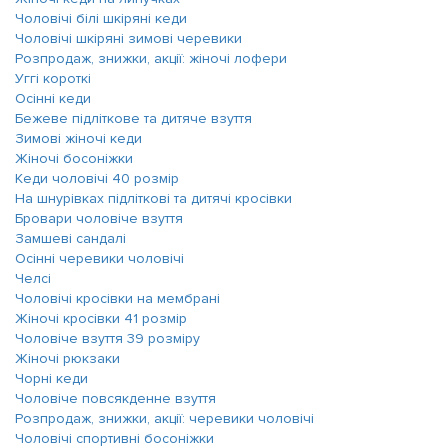
Чоловічі білі шкіряні кеди
Чоловічі шкіряні зимові черевики
Розпродаж, знижки, акції: жіночі лофери
Уггі короткі
Осінні кеди
Бежеве підліткове та дитяче взуття
Зимові жіночі кеди
Жіночі босоніжки
Кеди чоловічі 40 розмір
На шнурівках підліткові та дитячі кросівки
Бровари чоловіче взуття
Замшеві сандалі
Осінні черевики чоловічі
Челсі
Чоловічі кросівки на мембрані
Жіночі кросівки 41 розмір
Чоловіче взуття 39 розміру
Жіночі рюкзаки
Чорні кеди
Чоловіче повсякденне взуття
Розпродаж, знижки, акції: черевики чоловічі
Чоловічі спортивні босоніжки