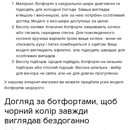
Матеріал. Ботфорти з натуральної шкіри довговічні та
підходять для холодної погоди. Замша виглядає
м'якшою і жіночнішою, але за нею потрібен особливий
догляд. Моделі з еко-шкіри доступніші за ціною.
Висоту халяви. Класичні ботфорти закривають коліно
або сягають середини стегна. Для повсякденного
носіння зручніші варіанти трохи вище коліна - вони не
стискають руху і легко комбінуються з одягом. Вищі
моделі виглядають ефектно, але підходять швидше для
особливих випадків.
Висоту підборів. Щодня підійдуть ботфорти на низьких
підборах або плоскій підошві. Висока шпилька - вибір
для вечора чи свята, але не для довгих прогулянок.
У нашому інтернет-магазині ви можете придбати різні моделі
ботфортів недорого.
Догляд за ботфортами, щоб
чорний колір завжди
виглядав бездоганно