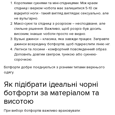
Короткими сукнями та міні-спідницями. Між краєм
спідниці і верхом чобота має залишитися 5-10 см
відкритої ноги - такий вигляд виглядає сексуально, але
не вульгарно.
Максі-сукні та спідниці з розрізом – несподіване, але
стильне рішення. Важливо, щоб розріз був досить
високим, інакше чоботи просто не видно.
Вузькі джинси – класика, яка завжди працює. Заправте
джинси всередину ботфортів, щоб підкреслити лінію ніг.
Легінси та лосини - комфортний повсякденний образ.
Доповніть довгим светром, тунікою або сукнею-
сорочкою.
Ботфорти добре поєднуються з різними типами верхнього
одягу.
Як підібрати ідеальні чорні
ботфорти за матеріалом та
висотою
При виборі ботфортів важливо враховувати: