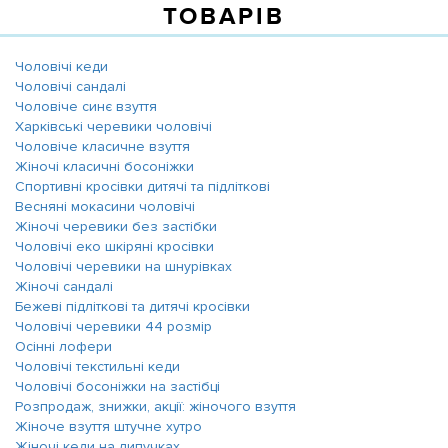
ТОВАРІВ
Чоловічі кеди
Чоловічі сандалі
Чоловіче синє взуття
Харківські черевики чоловічі
Чоловіче класичне взуття
Жіночі класичні босоніжки
Спортивні кросівки дитячі та підліткові
Весняні мокасини чоловічі
Жіночі черевики без застібки
Чоловічі еко шкіряні кросівки
Чоловічі черевики на шнурівках
Жіночі сандалі
Бежеві підліткові та дитячі кросівки
Чоловічі черевики 44 розмір
Осінні лофери
Чоловічі текстильні кеди
Чоловічі босоніжки на застібці
Розпродаж, знижки, акції: жіночого взуття
Жіноче взуття штучне хутро
Жіночі кеди на липучках