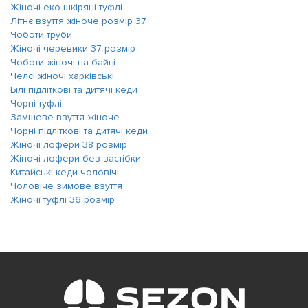
Жіночі еко шкіряні туфлі
Літнє взуття жіноче розмір 37
Чоботи труби
Жіночі черевики 37 розмір
Чоботи жіночі на байці
Челсі жіночі харківські
Білі підліткові та дитячі кеди
Чорні туфлі
Замшеве взуття жіноче
Чорні підліткові та дитячі кеди
Жіночі лофери 38 розмір
Жіночі лофери без застібки
Китайські кеди чоловічі
Чоловіче зимове взуття
Жіночі туфлі 36 розмір