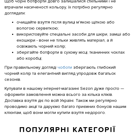
Щоб чорні ботфорти довго залишалися стильними і не
втрачали насиченості кольору, їх потрібно регулярно
доглядати:
очищайте взуття після вулиці м'якою щіткою або
вологою серветкою;
використовуйте спеціальні засоби для шкіри, замші або
екошкіри - вони не тільки живлять матеріал, а й
освіжають чорний колір;
зберігайте ботфорти в сухому місці, тканинних чохлах
або коробці;
При правильному догляді
чоботи
зберігають глибокий
чорний колір та елегантний вигляд упродовж багатьох
сезонів.
Купувати в нашому інтернет-магазині Sezon дуже просто —
оформити замовлення можна всього за кілька кліків.
Доставка взуття діє по всій Україні. Також ми регулярно
проводимо акції та даруємо багато приємних бонусів нашим
клієнтам, щоб вони могли купити взуття недорого.
ПОПУЛЯРНІ КАТЕГОРІЇ